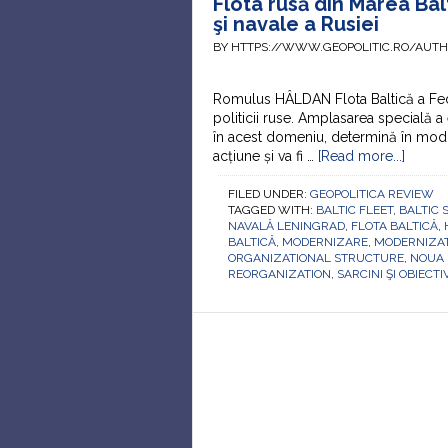
Flota rusă din Marea Balt
şi navale a Rusiei
BY HTTPS://WWW.GEOPOLITIC.RO/AUT
Romulus HÂLDAN Flota Baltică a Feder
politicii ruse. Amplasarea specială a 
în acest domeniu, determină în mod cl
acțiune și va fi …
[Read more...]
FILED UNDER:
GEOPOLITICA REVIEW
TAGGED WITH:
BALTIC FLEET
,
BALTIC 
NAVALĂ LENINGRAD
,
FLOTA BALTICĂ
,
BALTICĂ
,
MODERNIZARE
,
MODERNIZA
ORGANIZATIONAL STRUCTURE
,
NOUA 
REORGANIZATION
,
SARCINI ŞI OBIECTI