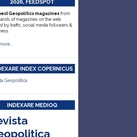
2026, FEEDSPOT
best Geopolitics magazines
from
sands of magazines on the web
d by traffic, social media followers &
ness.
more….
DEXARE INDEX COPERNICUS
ta Geopolitica
INDEXARE MEDIOQ
evista
eopolitica