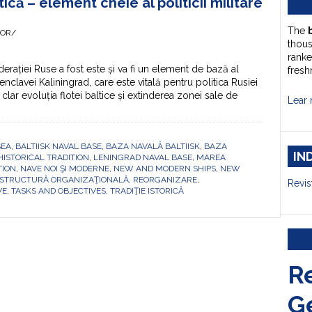
ică – element cheie al politicii militare
The
HOR/
thou
ranke
ației Ruse a fost este și va fi un element de bază al
fresh
enclavei Kaliningrad, care este vitală pentru politica Rusiei
ar evoluția flotei baltice și extinderea zonei sale de
Lear 
SEA
,
BALTIISK NAVAL BASE
,
BAZA NAVALĂ BALTIISK
,
BAZA
IN
HISTORICAL TRADITION
,
LENINGRAD NAVAL BASE
,
MAREA
TION
,
NAVE NOI ŞI MODERNE
,
NEW AND MODERN SHIPS
,
NEW
STRUCTURĂ ORGANIZAŢIONALĂ
,
REORGANIZARE
,
Revis
VE
,
TASKS AND OBJECTIVES
,
TRADIŢIE ISTORICĂ
R
G