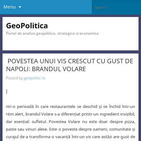
Menu
GeoPolitica
Portal de analize geopolitice, strategice si economice
POVESTEA UNUI VIS CRESCUT CU GUST DE
NAPOLI: BRANDUL VOLARE
Posted by
geopolitic.ro
Î
ntr-o perioadă în care restaurantele se deschid şi se închid într-un
ritm alert, brandul Volare s-a diferenţiat printr-un ingredient invizibil,
dar esenţial: sufletul. Povestea Volare nu este doar despre pizza,
paste sau vinuri alese. Este o
poveste despre oameni, comunitate şi
curajul de a transforma o vacanţă într-un vis
care astăzi are gust de