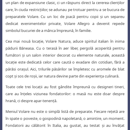
un plan de expansiune
clasic, ci un răspuns direct la cererea clienţilor
care, în ciuda restricţiilor, se adunau
pe trotuar pentru a se bucura de
preparatele Volare. Cu un loc de joacă pentru
copii şi un separeu
dedicat evenimentelor private, Volare Allegro a devenit repede
simbolul bucuriei de a mânca împreună, în familie.
Cea mai nouă locaţie, Volare Natura, aduce spiritul italian în inima
pădurii Băneasa. Cu o terasă în aer liber, pergolă acoperită pentru
fumători şi un salon interior decorat cu elemente naturale, această
locaţie este dedicată celor care
caută o evadare din cotidian, fără a
părăsi oraşul. Aici, trilurile păsărilor se împletesc
cu aromele de blat
copt şi sos de roşii, iar natura devine parte din experienţa culinară.
Toate cele trei locaţii au fost gândite împreună cu designeri tineri,
care au înţeles viziunea fondatorilor: o masă nu este doar despre
hrană, ci despre apar-tenenţă.
Meniul Volare nu este o simplă listă de preparate. Fiecare reţetă are
în spate o poveste, o gospodină napoletană, o amintire, un moment.
Fondatorii au călătorit în Italia, au gustat, au testat şi au învăţat