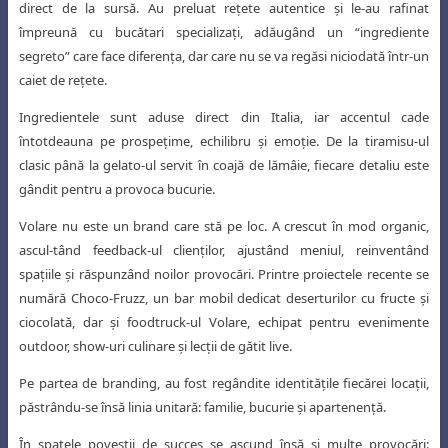
direct de la sursă. Au preluat reţete autentice şi le-au rafinat
împreună cu bucătari specializaţi, adăugând un
“ingrediente
segreto” care face diferenţa, dar care nu se va regăsi niciodată într-un
caiet de reţete.
Ingredientele sunt aduse direct din Italia, iar accentul cade
întotdeauna pe prospeţime, echilibru şi emoţie. De la tiramisu-ul
clasic până la gelato-ul servit în coajă de lămâie, fiecare detaliu este
gândit pentru a provoca bucurie.
Volare nu este un brand care stă pe loc. A crescut în mod organic,
ascul-tând feedback-ul clienţilor, ajustând meniul, reinventând
spaţiile şi răspunzând noilor provocări. Printre proiectele recente se
numără Choco-Fruzz, un bar mobil
dedicat deserturilor cu fructe şi
ciocolată, dar şi foodtruck-ul Volare, echipat pentru
evenimente
outdoor, show-uri culinare şi lecţii de gătit live.
Pe partea de branding, au fost regândite identităţile fiecărei locaţii,
păstrându-se însă linia unitară: familie, bucurie şi apartenenţă.
În spatele poveştii de succes se ascund însă şi multe provocări: