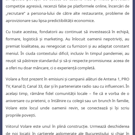
competiţie agresivă, recenzii false pe platformele online, încercări de
„recrutare” a persona-lului de către alte restaurante, probleme de
aprovizionare sau lipsa predictibilităţii economice.
Cu toate acestea, fondatorii au continuat să investească în echipă,
formare, logistică şi marketing. Au înlocuit oamenii nepotriviţi, au
premiat loialitatea, au renegociat cu furnizori şi au adaptat constant
meniul. În ciuda contextului dificil, inclusiv în timpul pandemiei, au
reuşit să păstreze standardul şi să-şi respecte promisiunea: aceea de
a oferi nu doar mâncare, ci o experienţă completă.
Volare a fost prezent în emisiuni şi campanii alături de Antena 1, PRO
TV, Kanal D, Canal 33, dar şi în parteneriate radio sau cu influenceri. În
acelaşi timp, rămâne fidel comunităţii locale – fie că e vorba de o
aniversare cu prietenii, o întâlnire cu colegii sau un brunch în familie,
Volare este locul unde oamenii revin, se conectează şi îşi scriu
propriile poveşti.
Viitorul Volare este unul în plină construcţie. Urmează deschiderea
de noi locaţii în cartierele aglomerate ale Bucureştiului şi chiar în