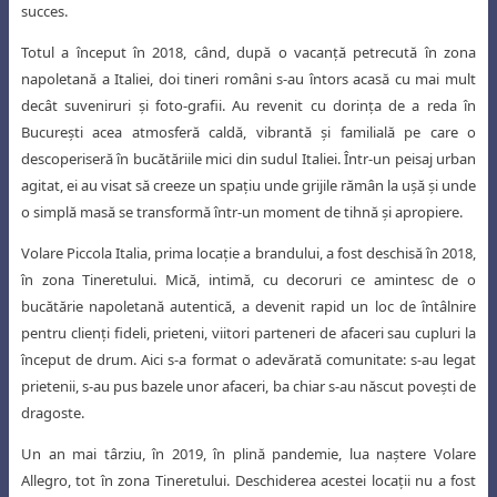
succes.
Totul a început în 2018, când, după o vacanţă petrecută în zona
napoletană
a Italiei, doi tineri români s-au întors acasă cu mai mult
decât suveniruri şi foto-grafii. Au revenit cu dorinţa de a reda în
Bucureşti acea atmosferă caldă, vibrantă şi familială pe care o
descoperiseră în bucătăriile mici din sudul Italiei. Într-un peisaj urban
agitat, ei au visat să creeze un spaţiu unde grijile rămân la uşă şi unde
o simplă masă se transformă într-un moment de tihnă şi apropiere.
Volare Piccola Italia, prima locaţie a brandului, a fost deschisă în 2018,
în zona Tineretului. Mică, intimă, cu decoruri ce amintesc de o
bucătărie napoletană autentică, a devenit rapid un loc de întâlnire
pentru clienţi fideli, prieteni, viitori parteneri de afaceri sau cupluri la
început de drum. Aici s-a format o adevărată
comunitate: s-au legat
prietenii, s-au pus bazele unor afaceri, ba chiar s-au născut
poveşti de
dragoste.
Un an mai târziu, în 2019, în plină pandemie, lua naştere Volare
Allegro, tot în zona Tineretului. Deschiderea acestei locaţii nu a fost