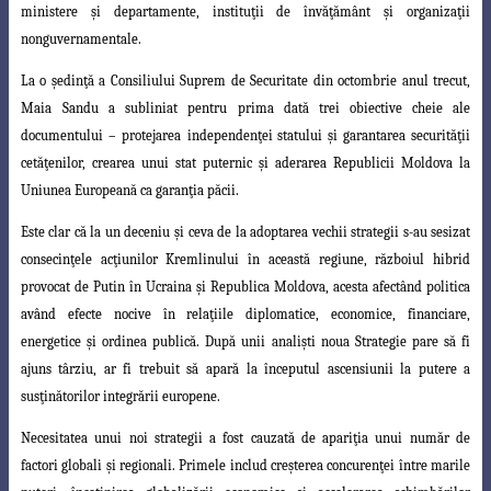
ministere şi departamente
, instituţii de învăţământ şi organizaţii
nonguvernamentale.
La o şedinţă a Consiliului Suprem de Securitate din octombrie anul trecut,
Maia
Sandu a subliniat pentru prima dată trei obiective cheie ale
documentului – protejarea
independenţei statului şi garantarea securităţii
cetăţenilor, crearea unui stat puternic
şi aderarea Republicii Moldova la
Uniunea Europeană ca garanţia păcii.
Este clar că la un deceniu şi ceva de la adoptarea vechii strategii s-au sesizat
consecinţele acţiunilor Kremlinului în această regiune, războiul hibrid
provocat de Putin în Ucraina şi Republica Moldova, acesta afectând politica
având efecte nocive
în relaţiile diplomatice, economice, financiare,
energetice şi ordinea publică. După unii
analişti noua Strategie pare să fi
ajuns târziu, ar fi trebuit să apară la începutul ascensiunii la putere a
susţinătorilor integrării europene.
Necesitatea unui noi strategii a fost cauzată de apariţia unui număr de
factori globali şi regionali. Primele includ creşterea concurenţei între marile