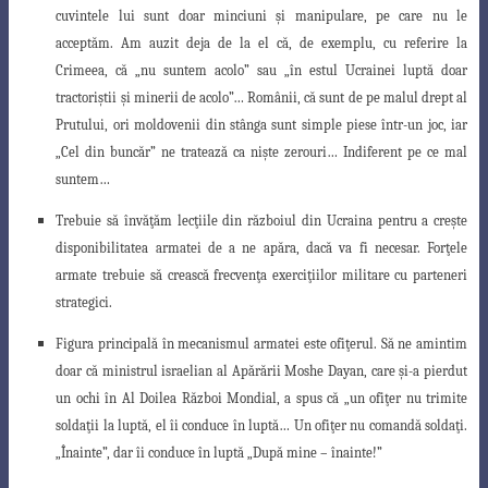
cuvintele lui sunt doar minciuni şi manipulare, pe care nu le
acceptăm. Am auzit deja de la el că, de exemplu, cu referire la
Crimeea, că „nu suntem acolo” sau „în estul Ucrainei luptă doar
tractoriştii şi minerii de acolo”… Românii, că sunt de pe malul drept al
Prutului, ori moldovenii din stânga sunt simple piese într-un joc, iar
„Cel din buncăr” ne tratează ca nişte zerouri… Indiferent pe ce mal
suntem…
Trebuie să învăţăm lecţiile din războiul din Ucraina pentru a creşte
disponibilitatea armatei de a ne apăra, dacă va fi necesar. Forţele
armate trebuie să crească frecvenţa exerciţiilor militare cu parteneri
strategici.
Figura principală în mecanismul armatei este ofiţerul. Să ne amintim
doar că ministrul israelian al Apărării Moshe Dayan, care şi-a pierdut
un ochi în Al Doilea Război Mondial, a spus că „un ofiţer nu trimite
soldaţii la luptă, el îi conduce în luptă… Un ofiţer nu comandă soldaţi.
„Înainte”, dar îi conduce în luptă „După mine – înainte!”