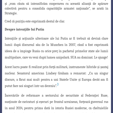
şi „vom căuta să intensificăm cooperarea cu această alianţă de apărare
colectivă pentru a consolida capacităţile armatei naţionale”, se arată în
Strategie.
Cred că poziţia este exprimată destul de clar.
Despre intenţiile lui Putin
Intenţiile şi acţiunile ulterioare ale lui Putin ar fi trebuit să devină clare
lumii după discursul său de la Munchen în 2007, când a fost exprimată
ideea de a împinge
Rusia cu orice preţ în pachetul primelor state ale lumii
multipolare, care va veni după
lumea unipolară. SUA au dominat. Le ajunge!
Acest lucru poate fi realizat prin forţă militară, instrumente hibride şi şantaj
nuclear. Senatorul american Lindsey Graham a remarcat: „Cu un singur
discurs, a făcut mai mult pentru a uni Statele Unite şi Europa decât am fi
3
putut face noi singuri într-un deceniu”.
Încercările de reformare a sectorului de securitate al Federaţiei Ruse,
susţinute
de caricaturi şi eşecuri pe frontul ucrainean, forţează guvernul rus
în anul 2024,
pentru prima dată în istoria Rusiei moderne, ca cheltuielile