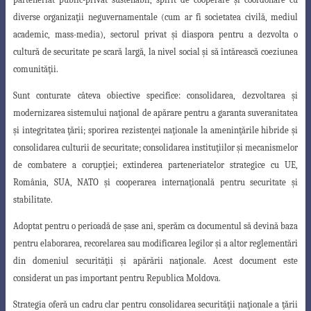
diverse organizaţii neguvernamentale (cum ar fi societatea civilă, mediul
academic, mass-media), sectorul privat şi diaspora pentru a dezvolta o
cultură de securitate pe scară largă, la nivel social şi să întărească coeziunea
comunităţii.
Sunt conturate câteva
obiective specifice
: consolidarea, dezvoltarea şi
modernizarea
sistemului naţional de apărare pentru a garanta suveranitatea
şi integritatea ţării; sporirea rezistenţei naţionale la ameninţările hibride şi
consolidarea culturii de securitate; consolidarea instituţiilor şi mecanismelor
de combatere a corupţiei; extinderea parteneriatelor strategice cu UE,
România, SUA, NATO şi cooperarea internaţională pentru securitate şi
stabilitate.
Adoptat pentru o perioadă de şase ani, sperăm ca documentul să devină baza
pentru elaborarea, recorelarea sau modificarea legilor şi a altor reglementări
din dome
niul securităţii şi apărării naţionale. Acest document este
considerat un pas important
pentru Republica Moldova.
Strategia oferă un cadru clar pentru consolidarea securităţii naţionale a ţării