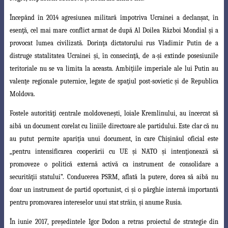
Începând în 2014 agresiunea militară împotriva Ucrainei a declanşat, în
esenţă
, cel mai mare conflict armat de după Al Doilea Război Mondial şi a
provocat lumea
civilizată. Dorinţa dictatorului rus Vladimir Putin de a
distruge statalitatea Ucrainei şi
, în consecinţă, de a-şi extinde posesiunile
teritoriale nu se va limita la aceasta.
Ambiţiile imperiale ale lui Putin au
valenţe regionale puternice, legate de spaţiul post-sovietic
şi de Republica
Moldova.
Fostele autorităţi centrale moldoveneşti, loiale Kremlinului, au încercat să
aibă
un document corelat cu liniile directoare ale partidului. Este clar că nu
au putut permite
apariţia unui document, în care Chişinăul oficial este
„pentru intensificarea cooperării
cu UE şi NATO şi intenţionează să
promoveze o politică externă activă ca instrument
de consolidare a
securităţii statului”. Conducerea PSRM, aflată la putere, dorea să aibă
nu
doar un instrument de partid oportunist, ci şi o pârghie internă importantă
pentru
promovarea intereselor unui stat străin, şi anume Rusia.
În iunie 2017, preşedintele Igor Dodon a retras proiectul de strategie din