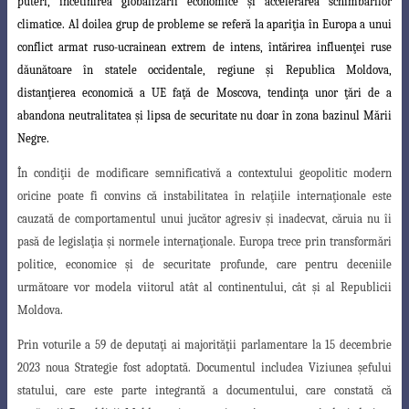
puteri, încetinirea globalizării economice şi accelerarea schimbărilor
climatice. Al doilea grup de probleme se referă la apariţia în Europa a unui
conflict armat ruso-ucrainean extrem de intens, întărirea influenţei ruse
dăunătoare în statele occidentale, regiune şi Republica Moldova,
distanţierea economică a UE faţă de Moscova, tendinţa unor ţări
de a
abandona neutralitatea şi lipsa de securitate nu doar în zona bazinul Mării
Negre
.
În condiţii de modificare semnificativă a contextului geopolitic modern
oricine
poate fi convins că instabilitatea în relaţiile internaţionale este
cauzată de comportamentul unui jucător agresiv şi inadecvat, căruia nu îi
pasă de legislaţia şi normele internaţionale. Europa trece prin transformări
politice, economice şi de securitate profunde, care pentru deceniile
următoare vor modela viitorul atât al continentului, cât şi al Republicii
Moldova.
Prin voturile a 59 de deputaţi ai majorităţii parlamentare la 15 decembrie
2023
noua Strategie fost adoptată. Documentul includea Viziunea şefului
statului, care este parte integrantă a documentului, care constată că