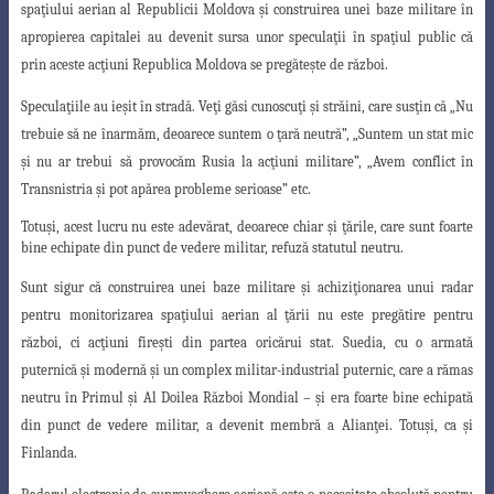
spaţiului
aerian al Republicii Moldova şi construirea unei baze militare în
apropierea capitalei
au devenit sursa unor speculaţii în spaţiul public că
prin aceste acţiuni Republica Moldova se pregăteşte de război.
Speculaţiile au ieşit în stradă. Veţi găsi cunoscuţi şi străini, care susţin că „Nu
trebuie să ne înarmăm, deoarece suntem o ţară neutră”, „Suntem un stat mic
şi nu ar trebui
să provocăm Rusia la acţiuni militare”, „Avem conflict în
Transnistria şi pot apărea probleme
serioase” etc.
Totuşi, acest lucru nu este adevărat, deoarece chiar şi ţările, care sunt foarte
bine echipate din punct de vedere militar, refuză statutul neutru.
Sunt sigur că construirea unei baze militare şi achiziţionarea unui radar
pentru
monitorizarea spaţiului aerian al ţării nu este pregătire pentru
război, ci acţiuni fireşti
din partea oricărui stat. Suedia, cu o armată
puternică şi modernă şi un complex militar-industrial puternic, care a rămas
neutru în Primul şi Al Doilea Război Mondial – şi era foarte bine echipată
din punct de vedere militar, a devenit membră a Alianţei. Totuşi, ca şi
Finlanda.