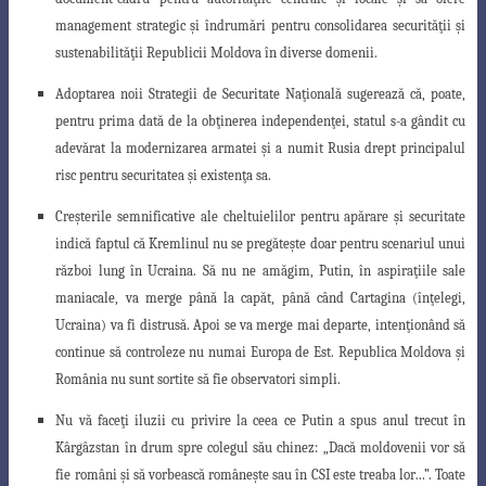
management strategic şi îndrumări pentru consolidarea securităţii şi
sustenabilităţii Republicii Moldova în diverse domenii.
Adoptarea noii Strategii de Securitate Naţională sugerează că, poate,
pentru prima dată de la obţinerea independenţei, statul s-a gândit cu
adevărat la
modernizarea armatei şi a numit Rusia drept principalul
risc pentru securitatea
şi existenţa sa.
Creşterile semnificative ale cheltuielilor pentru apărare şi securitate
indică faptul că Kremlinul nu se pregăteşte doar pentru scenariul unui
război lung în Ucraina. Să nu ne amăgim, Putin, în aspiraţiile sale
maniacale, va merge până
la capăt, până când Cartagina (înţelegi,
Ucraina) va fi distrusă. Apoi se va merge
mai departe, intenţionând să
continue să controleze nu numai Europa de Est. Republica Moldova şi
România nu sunt sortite să fie observatori simpli.
Nu vă faceţi iluzii cu privire la ceea ce Putin a spus anul trecut în
Kârgâzstan în drum spre colegul său chinez: „Dacă moldovenii vor să
fie români şi să vorbească româneşte sau în CSI este treaba lor…”. Toate