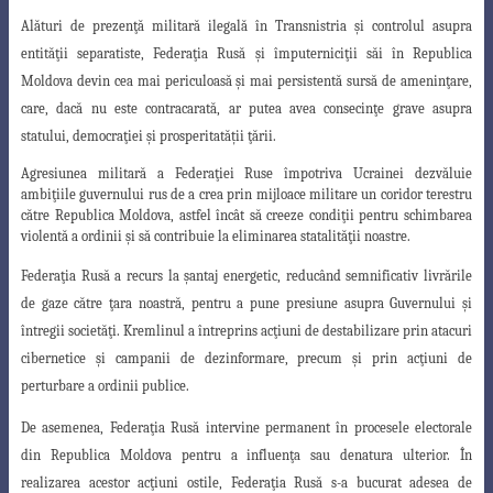
Alături de prezenţă militară ilegală în Transnistria şi controlul asupra
entităţii
separatiste, Federaţia Rusă şi împuterniciţii săi în Republica
Moldova devin cea mai periculoasă şi mai persistentă sursă de ameninţare,
care, dacă nu este contracarată, ar putea avea consecinţe grave asupra
statului, democraţiei şi prosperitatății ţării.
Agresiunea militară a Federaţiei Ruse împotriva Ucrainei dezvăluie
ambiţiile guvernului rus de a crea prin mijloace militare un coridor terestru
către Republica Moldova, astfel încât să creeze condiţii pentru schimbarea
violentă a ordinii şi să contribuie la eliminarea statalităţii noastre.
Federaţia Rusă a recurs la şantaj energetic, reducând semnificativ livrările
de
gaze către ţara noastră, pentru a pune presiune asupra Guvernului şi
întregii societăţi
. Kremlinul a întreprins acţiuni de destabilizare prin atacuri
cibernetice şi campanii de dezinformare, precum şi prin acţiuni de
perturbare a ordinii publice.
De asemenea, Federaţia Rusă intervine permanent în procesele electorale
din Republica Moldova pentru a influenţa sau denatura ulterior. În
realizarea acestor
acţiuni ostile, Federaţia Rusă s-a bucurat adesea de