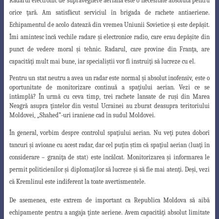
Radarul electronic de supraveghere aeriană este o necesitate absolută pentru
orice ţară. Am satisfăcut serviciul în brigada de rachete antiaeriene.
Echipamentul d
e acolo datează din vremea Uniunii Sovietice şi este depăşit.
Îmi amintesc încă vechile
radare şi electronice radio, care erau depăşite din
punct de vedere moral şi tehnic. Radarul, care provine din Franţa, are
capacităţi mult mai bune, iar specialiştii vor fi instruiţi să lucreze cu el.
Pentru un stat neutru a avea un radar este normal şi absolut inofensiv, este o
oportunitate de monitorizare continuă a spaţiului aerian. Vezi ce se
întâmplă? În urmă cu ceva timp, trei rachete lansate de ruşi din Marea
Neagră asupra ţintelor din vestul Ucrainei au zburat deasupra teritoriului
Moldovei, „Shahed”-uri iraniene cad în sudul Moldovei.
În general, vorbim despre controlul spaţiului aerian. Nu veţi putea doborî
tancuri şi avioane cu acest radar, dar cel puţin ştim că spaţiul aerian (luaţi în
considerare – graniţa de stat) este încălcat. Monitorizarea şi informarea le
permit politicienilor şi diplomaţilor să lucreze şi să fie mai atenţi. Deşi, vezi
că Kremlinul este indiferent la toate avertismentele.
De asemenea, este extrem de important ca Republica Moldova să aibă
echi
pamente pentru a angaja ţinte aeriene. Avem capacităţi absolut limitate