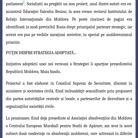
1
parlament
. Socialiştii au pregătit un nou proiect, unul dintre autori era ex-
ministrul
Educaţiei Valentin Beniuc, la acea vreme rectorul Institutului de
Relaţii Internaţionale
din Moldova. Pe peste cincizeci de pagini era
identificată în mod previzibil Rusia
drept principalul partener strategic, iar
accent era pus pe vechile naraţiuni sovietice,
în special pe moldovenismul
primitiv.
PUŢIN DESPRE STRATEGIA ADOPTATĂ…
Iniţiativa adoptării unei noi versiuni a Strategiei îi aparţine preşedintelui
Repu
blicii
Moldova, Maia Sandu.
Proiectul a fost elaborat în Consiliul Suprem de Securitate, discutat în
ministere
şi societatea civilă, fiind îmbunătăţit semnificativ prin propuneri
din partea
autorităţilor centrale şi locale, a partenerilor de dezvoltare şi a
organizaţiilor societăţii civile
.
La pensionare, fiind deja preşedinte al Asociaţiei absolvenţilor din Moldova
a
Centrului European Marshall pentru Studii de Apărare, am avut la acest
subiect două
conferinţe cu absolvenţii moldoveni, care activează în diferite