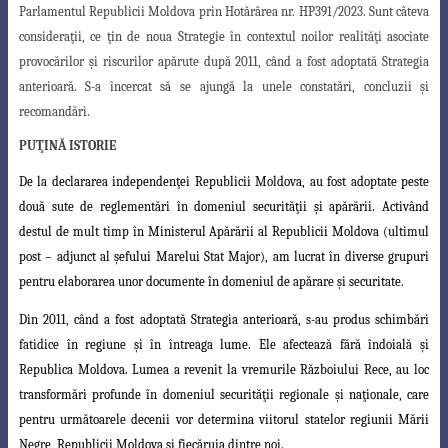
Parlamentul Republicii Moldova prin Hotărârea nr. HP391/2023. Sunt câteva
consideraţii, ce ţin de noua Strategie în contextul noilor realităţi asociate
provocărilor şi riscurilor apărute după 2011, când a fost adoptată Strategia
anterioară. S-a încercat să se ajungă la unele constatări, concluzii şi
recomandări.
PUŢINĂ ISTORIE
De la declararea independenţei Republicii Moldova, au fost adoptate peste
două sute de reglementări în domeniul securităţii şi apărării. Activând
destul de mult
timp în Ministerul Apărării al Republicii Moldova (ultimul
post – adjunct al şefului
Marelui Stat Major), am lucrat în diverse grupuri
pentru elaborarea unor documente în domeniul
de apărare şi securitate.
Din 2011, când a fost adoptată Strategia anterioară, s-au produs schimbări
fatidice în regiune şi în întreaga lume. Ele afectează fără îndoială şi
Republica Moldova
. Lumea a revenit la vremurile Războiului Rece, au loc
transformări profunde în
domeniul securităţii regionale şi naţionale, care
pentru următoarele decenii vor determina viitorul statelor regiunii Mării
Negre, Republicii Moldova şi fiecăruia dintre noi
.