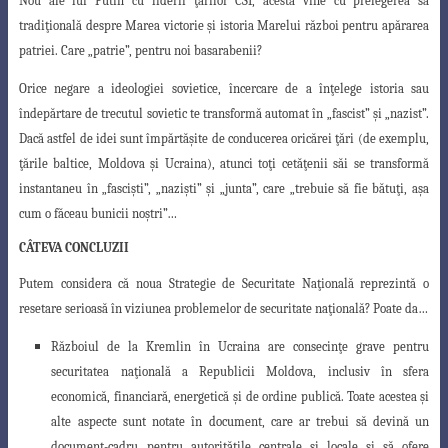
Nou ale lui Putin cu liderii ţărilor CSI, acesta vine cu prelegerea
sa
tradiţională despre Marea victorie şi istoria Marelui război pentru apărarea
patriei
. Care „patrie”, pentru noi basarabenii?
Orice negare a ideologiei sovietice, încercare de a înţelege istoria sau
îndepărtare de trecutul sovietic te transformă automat în „fascist” şi „nazist”.
Dacă astfel de
idei sunt împărtăşite de conducerea oricărei ţări (de exemplu,
ţările baltice, Moldova
şi Ucraina), atunci toţi cetăţenii săi se transformă
instantaneu în „fascişti”, „nazişti” şi „junta”, care „trebuie să fie bătuţi, aşa
cum o făceau bunicii noştri”…
CÂTEVA CONCLUZII
Putem considera că noua Strategie de Securitate Naţională reprezintă o
resetare serioasă în viziunea problemelor de securitate naţională? Poate da…
Războiul de la Kremlin în Ucraina are consecinţe grave pentru
securitatea na
ţională a Republicii Moldova, inclusiv în sfera
economică, financiară, energetică
şi de ordine publică. Toate acestea şi
alte aspecte sunt notate în document,
care ar trebui să devină un
document-cadru pentru autorităţile centrale şi locale
şi să ofere