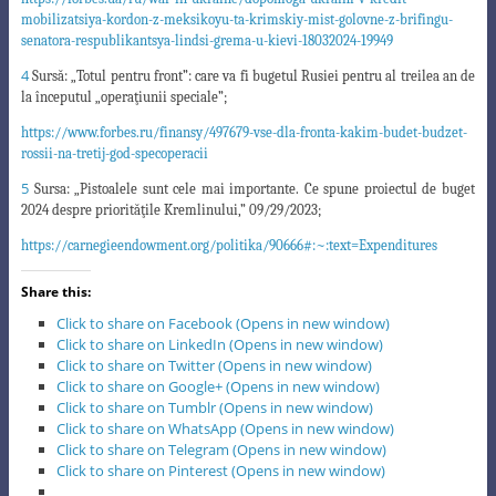
mobilizatsiya-kordon-z-meks
ikoyu-
ta-krimskiy-mist-golovne-z-brifingu-
senatora-respublikantsya-lindsi-grema-u-kievi-18032024-1994
9
4
Sursă: „Totul pentru front”: care va fi bugetul Rusiei pentru al treilea an de
la începutul „operaţiunii
speciale”;
https://www.forbes.ru/finansy/497679-vse-dla-fronta-kakim-budet-budzet-
rossii-na-tretij-god-specoperacii
5
Sursa: „Pistoalele sunt cele mai importante. Ce spune proiectul de buget
2024 despre priorităţile Kremlinului,” 09/29/2023;
https://carnegieendowment.org/politika/90666#:~:text=Expenditures
Share this:
Click to share on Facebook (Opens in new window)
Click to share on LinkedIn (Opens in new window)
Click to share on Twitter (Opens in new window)
Click to share on Google+ (Opens in new window)
Click to share on Tumblr (Opens in new window)
Click to share on WhatsApp (Opens in new window)
Click to share on Telegram (Opens in new window)
Click to share on Pinterest (Opens in new window)