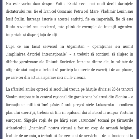
Nu este vorba doar despre Putin. Există ceva mai mult decât dorinţele
dictatorului rus, fie el Ivan cel Groaznic, Petru cel Mare, Vladimir Lenin sau
Iosif Stalin. Întreaga istorie a acestei entităţi, fie ea imperială, fie că este
Rusia sovietică sau modernă, este plină de exemple de intenţii agresivo-
imperiale şi dispreţ faţă de alţii.
După ce am făcut serviciul în Afganistan – operaţiunea s-a numit
„împlinirea
datoriei internaţionale” – a trebuit să continui să slujesc în
diferite garnizoane ale
Uniunii Sovietice. Într-una dintre ele, în calitate de
ofiţer de stat major a trebuit să particip
la o serie de exerciţii de amploare,
pe care cei din actuala apărare nici nu le visează.
La sfârşitul anilor optzeci ai secolului trecut, pe hărţile diviziei 28 de tancuri
Slonim staţionate în centrul regional din garnizoana belarusă din Slonim – o
forma
ţiune militară încă păstrată sub preşedintele Lukaşenko – conform
planului exerciţii
, trebuia să fim în eşalonul doi al atacului asupra Vestului
european. Săgeţile roşii de pe hărţi erau „aruncate” tocmai pe ţărmurile
Atlanticului. „Inamicul” nostru virtual a
fost un corp de armată belgian.
Înainte de aceasta, a trebuit să fac zece ani de serviciu
– de la locotenent la