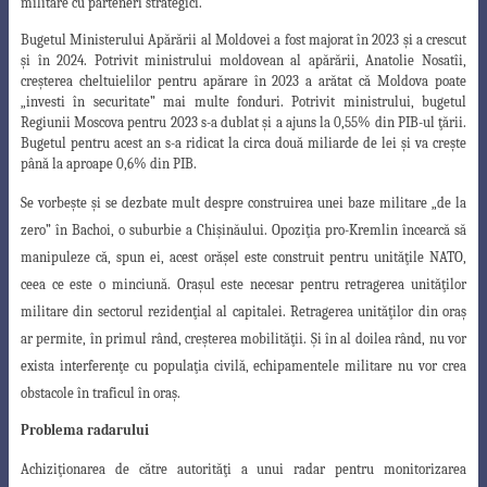
militare cu parteneri strategici.
Bugetul Ministerului Apărării al Moldovei a fost majorat în 2023 şi a crescut
şi în 2024. Potrivit ministrului moldovean al apărării, Anatolie Nosatîi,
creşterea cheltuielilor pentru apărare în 2023 a arătat că Moldova poate
„investi în securitate” mai multe fonduri. Potrivit ministrului, bugetul
Regiunii Moscova pentru 2023 s-a dublat şi a ajuns la 0,55% din PIB-ul ţării.
Bugetul pentru acest an s-a ridicat la circa două miliarde de lei şi va creşte
până la aproape 0,6% din PIB.
Se vorbeşte şi se dezbate mult despre construirea unei baze militare „de la
zero
” în Bachoi, o suburbie a Chişinăului. Opoziţia pro-Kremlin încearcă să
manipuleze că, spun ei, acest orăşel este construit pentru unităţile NATO,
ceea ce este o minciună. Oraşul este necesar pentru retragerea unităţilor
militare din sectorul rezidenţial al capitalei. Retragerea unităţilor din oraş
ar permite, în primul rând, creşterea mobilit
ăţii. Şi în al doilea rând, nu vor
exista interferenţe cu populaţia civilă, echipamentele
militare nu vor crea
obstacole în traficul în oraş.
Problema radarului
Achiziţionarea de către autorităţi a unui radar pentru monitorizarea