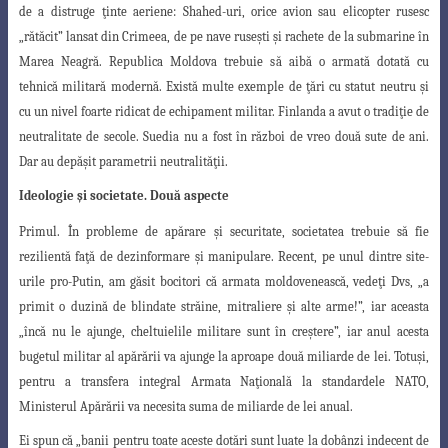
de a distruge
ţinte aeriene: Shahed-uri, orice avion sau elicopter rusesc
„rătăcit” lansat din Crimeea
, de pe nave ruseşti şi rachete de la submarine în
Marea Neagră. Republica Moldova trebuie să aibă o armată dotată cu
tehnică militară modernă. Există multe exemple de ţări cu statut neutru şi
cu un nivel foarte ridicat de echipament militar. Finlanda a avut o tradiţie de
neutralitate de secole. Suedia nu a fost în război de vreo două sute de ani.
Dar au depăşit parametrii neutralităţii.
Ideologie şi societate. Două aspecte
Primul.
În probleme de apărare şi securitate, societatea trebuie să fie
rezilientă
faţă de dezinformare şi manipulare. Recent, pe unul dintre site-
urile pro-Putin, am găsit bocitori că armata moldovenească, vedeţi Dvs, „a
primit o duzină de blindate străine, mitraliere şi alte arme!”, iar aceasta
„încă nu le ajunge, cheltuielile militare
sunt în creştere”, iar anul acesta
bugetul militar al apărării va ajunge la aproape două
miliarde de lei. Totuşi,
pentru a transfera integral Armata Naţională la standardele NATO,
Ministerul Apărării va necesita suma de miliarde de lei anual.
Ei spun că „banii pentru toate aceste dotări sunt luate la dobânzi indecent de