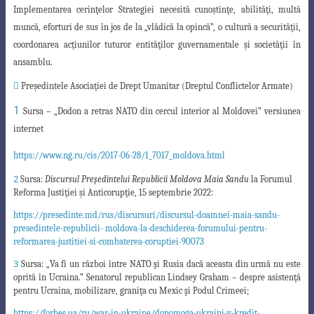
Implementarea cerinţelor Strategiei necesită cunoştinţe, abilităţi, multă
muncă, eforturi de sus în jos de la „vlădică la opincă”, o cultură a securităţii,
coordonarea acţiunilor tuturor entităţilor guvernamentale şi societăţii în
ansamblu.

Preşedintele Asocia
ţ
iei de Drept Umanitar (Dreptul Conflictelor Armate)
1
Sursa – „Dodon a retras NATO din cercul interior al Moldovei” versiunea
internet
https://www.ng.ru/cis/2017-06-28/1_7017_moldova.html
2
Sursa:
Discursul Preşedintelui Republicii Moldova Maia Sandu
la Forumul
Reforma Justiţiei şi Anticorupţie, 15 septembrie 2022:
https://presedinte.md/rus/discursuri/discursul-doamnei-maia-sandu-
presedintele-republicii- moldova-la-deschiderea-forumului-pentru-
reformarea-justitiei-si-combaterea-coruptiei-90073
3
Sursa: „Va fi un război între NATO şi Rusia dacă aceasta din urmă nu este
oprită în Ucraina.” Senatorul
republican Lindsey Graham – despre asistenţă
pentru Ucraina, mobilizare, graniţa cu Mexic şi Podul
Crimeei;
h
ttps://forbes.ua/ru/war-in-ukraine/dopomoga-ukraini-v-kredit-