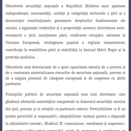
Obiectivele
securităţii naţionale a Republicii Moldova sunt:
apărarea
independenţei
, suveranităţii, unităţii şi integrităţii teritoriale a ţării şi a
democraţiei consti
tuţionale; garantarea drepturilor fundamentale ale
omului, a siguranţei cetăţenilor şi
a proprietăţii acestora; dezvoltarea socio-
economică a ţării; menţinerea păcii; eradicarea
corupţiei; aderarea la
Uniunea Europeană; reintegrarea paşnică a regiunii
transnistrene;
contribuţia la restabilirea păcii şi stabilităţii în bazinul Mării Negre şi la
protecţia mediului.
Obiectivele sunt determinate de a spori capacitatea statului de a preveni şi
de a contracara materializarea riscurilor de securitate naţională, precum şi
de a asigura procesul de integrare europeană şi de cooperare cu ţările
partenere.
Principiile
politicii de securitate naţională sunt linii directoare, care
ghidează eforturile autorităţilor competente în domeniul securităţii statului
din ţară, precum şi în relaţiile cu partenerii externi: Previzibilitate (a fi un
jucător previzibil şi res
ponsabil), adaptabilitate (măsuri pentru a răspunde
la schimbările curente). Modelul
3C (comunicare, coordonare şi cooperare),
parteneriat public-privat sustenabil, spirit
de cooperare şi coordonare cu