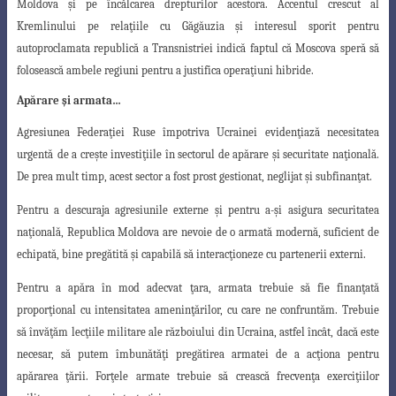
Moldova
şi pe încălcarea drepturilor acestora. Accentul crescut al
Kremlinului pe relaţiile cu
Găgăuzia şi interesul sporit pentru
autoproclamata republică a Transnistriei indică fap
tul că Moscova speră să
folosească ambele regiuni pentru a justifica operaţiuni hibride.
Apărare şi armata…
Agresiunea Federaţiei Ruse împotriva Ucrainei evidenţiază necesitatea
urgentă
de a creşte investiţiile în sectorul de apărare şi securitate naţională.
De prea mult timp
, acest sector a fost prost gestionat, neglijat şi subfinanţat.
Pentru a descuraja agresiunile externe şi pentru a-şi asigura securitatea
naţională, Republica Moldova are nevoie de o armată modernă, suficient de
echipată, bine pregătită şi capabilă să interacţioneze cu partenerii externi.
Pentru a apăra în mod adecvat ţara, armata trebuie să fie finanţată
proporţional
cu intensitatea ameninţărilor, cu care ne confruntăm. Trebuie
să învăţăm lecţiile militare ale războiului din Ucraina, astfel încât, dacă este
necesar, să putem îmbunătăţi pregătirea armatei de a acţiona pentru
apărarea ţării. Forţele armate trebuie să crească frecvenţa exerciţiilor