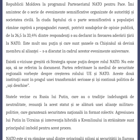
Republicii Moldova la programul Parteneriatul NATO pentru Pace. Îmi
amintesc de o serie de evenimente semnificative organizate de autorităţi şi
societatea civilă. În ciuda faptului că o parte semnificativă a populaţiei
rămâne captivă a propagandei ruseşti, potrivit sondajelor de opinie publică,
de la 26,5 la 33,4% dintre respondenţi s-au declarat în favoarea aderării ţării
la NATO. Este mult sau puţin şi care sunt şansele ca Chişinăul să devină
membru al alianţei – s-a discutat în cadrul acestor evenimente aniversare.
Există o viziune greşită că Strategia spune puţin despre rolul NATO. Nu este
aşa, să ne referim la document. Partea referitoare la mediul de securitate
regională vorbeşte despre creşterea rolului UE şi NATO. Aceste două
instituţii sunt în pragul unei transformări serioase şi îşi continuă politica de
„uşi deschise”.
Statele vecine cu Rusia lui Putin, care au o tradiţie îndelungată de
neutralitate
, renunţă la acest statut şi se alătură unei alianţe militaro-
politice, care garantează
securitatea naţională în format colectiv. Agresiunea
lui Putin în Ucraina şi intervenţia
hibridă a Kremlinului în străinătate sunt
principalul imbold pentru acest proces.
NATO este şi va rămâne unul dintre principalii piloni ai securităţii în Europa