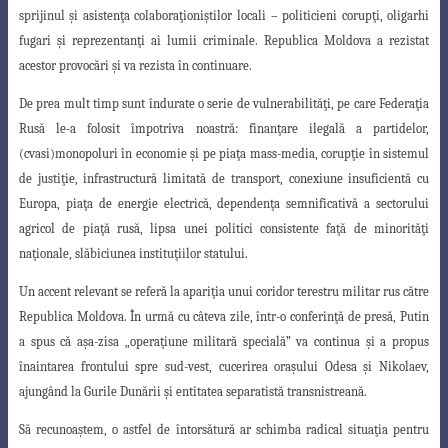
sprijinul şi asistenţa colaboraţioniştilor
locali – politicieni corupţi, oligarhi
fugari şi reprezentanţi ai lumii criminale. Republica Moldova a rezistat
acestor provocări şi va rezista în continuare.
De prea mult timp sunt îndurate o serie de vulnerabilităţi, pe care Federaţia
Rusă le-a folosit împotriva noastră: finanţare ilegală a partidelor,
(cvasi)monopoluri în economie şi pe piaţa mass-media, corupţie în sistemul
de justiţie, infrastructură limitată de transport, conexiune insuficientă cu
Europa, piaţa de energie electrică, dependenţa semnificativă a sectorului
agricol de piaţă rusă, lipsa unei politici consistente faţă de minorităţi
naţionale, slăbiciunea instituţiilor statului.
Un accent relevant se referă la apariţia unui coridor terestru militar rus către
Republica Moldova. În urmă cu câteva zile, într-o conferinţă de presă, Putin
a spus că aşa-zisa „operaţiune militară specială” va continua şi a propus
înaintarea frontului spre sud-vest, cucerirea oraşului Odesa şi Nikolaev,
ajungând la Gurile Dunării şi entitatea separatistă transnistreană.
Să recunoaştem, o astfel de întorsătură ar schimba radical situaţia pentru