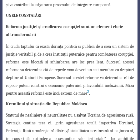
şi
va contribui la asigurarea procesului de integrare europeană.
UNELE CONSTATĂRI
Reforma justiţiei şi eradicarea corupţiei sunt un element cheie
al transformării
În ciuda faptului că există dorinţa politică şi publică de a crea un sistem de
justiţie veritabil şi de a crea instituţii puternice pentru combaterea corupţiei,
reforma
este blocată şi schimbarea are loc prea lent. Succesul acestei
reforme va determina cât
de repede vom deveni un stat membru cu drepturi
depline al Uniunii Europene. Succe
sul acestei reforme va determina cât de
repede putem construi o economie puternică
şi favorabilă incluziunii. Miza
2
pentru această reformă este încă extrem de mare
.
Kremlinul şi situaţia din Republica Moldova
Statutul de nealiniere şi neutralitate nu a salvat Ucraina de agresiunea rusă.
Strategia conţine teza că „prin agresiunea totală împotriva Ucrainei,
Federaţia Rusă
urmăreşte să distrugă statalitatea ucraineană şi naţiunea şi,
în consecinţă, extinderea
posesiunilor sale teritoriale”. Dar ambiţiile