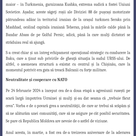
maior – în Turkmenia, garnizoana Kushka, extrema sudică a fostei
Uniuni
Sovietice. Aşadar, aceste săgeţi roşii ale Diviziei 88 de puşcaşi motorizate
pătrundeau adânc în teritoriul iranian de la oraşul turkmen Seraks prin
Mashhad, ocolind capitala iraniană Teheran, până la mările calde până la
Bandar Abass de pe Golful Persic, adică, până la care mulţi dictatori se
străduiau real să ajungă.
S-a creat chiar şi un întreg echipament operaţional-strategic cu conducere la
Baku, care a ţinut sub privirile de gheaţă situaţia la sudul URSS-ului. De
altfel, o asemenea structură a existat cu centrul şi la Chişinău, care la
momentul potrivit era gata să treacă Balcanii cu forţe militare.
Neutralitate şi cooperare cu NATO
Pe 24 februarie 2024 a început cea de-a doua etapă a agresiunii ruseşti pe
scară largă împotriva Ucrainei şi mulţi şi-au dat seama că „trebuie făcut
ceva”. Vorba e de o povară grea a neutralităţii, de care ar trebui să scăpăm şi
să ne alăturăm unei comunităţi, care să ne asigure pe cât posibil securitatea.
Se pare că Republica Moldova are nevoie de o astfel de viziune.
Anul acesta, în martie, a fost cea de-a treizecea aniversare de la aderarea