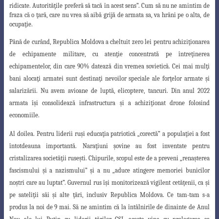
ridicate. Autorităţile preferă să tacă în acest sens”. Cum să nu ne amintim de
fraza că o ţară, care nu vrea să aibă grijă de armata sa, va hrăni pe o alta, de
ocupaţie.
Până de curând, Republica Moldova a cheltuit zero lei pentru achiziţionarea
de
echipamente militare, cu atenţie concentrată pe întreţinerea
echipamentelor, din care
90% datează din vremea sovietică. Cei mai mulţi
bani alocaţi armatei sunt destinaţi
nevoilor speciale ale forţelor armate şi
salarizării. Nu avem avioane de luptă, elicoptere
, tancuri. Din anul 2022
armata îşi consolidează infrastructura şi a achiziţionat drone folosind
economiile.
Al doilea.
Pentru liderii ruşi educaţia patriotică „corectă” a populaţiei a fost
întotdeauna importantă. Naraţiuni şovine au fost inventate pentru
cristalizarea soci
etăţii ruseşti. Chipurile, scopul este de a preveni „renaşterea
fascismului şi a nazismului
” şi a nu „aduce atingere memoriei bunicilor
noştri care au luptat”. Guvernul rus îşi monitorizează vigilent cetăţenii, ca şi
pe sateliţii săi şi alte ţări, inclusiv Republica Moldova. Ce tam-tam s-a
produs la noi de 9 mai. Să ne amintim că la întâlnirile de dinainte de Anul