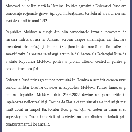
Moscovei nu se limitează la Ucraina. Politica agresivă a Federaţiei Ruse are
consecinţe regionale grave. Apropo, îmbrăţişarea teribilă al ursului noi am
avut de a o şti în anul 1992.
Republica Moldova a simţit din plin consecinţele invaziei provocate de
invazia
militară rusă în Ucraina. Vorbim despre ameninţări, un flux fără
precedent de refugiaţi. Rutele tradiţionale de marfă au fost afectate
semnificativ. La acestea se adaugă
acţiunile deliberate ale Federaţiei Ruse de
a slăbi Republica Moldova pentru a prelua
ulterior controlul politic şi
economic asupra ţării.
Federaţia Rusă prin agresiunea nereuşită în Ucraina a urmărit crearea unui
coridor militar terestru de acces în Republica Moldova. Pentru lume, ca şi
pentru
Republica Moldova, data 24.02.2022 devine un punct critic în
înţelegerea noilor realităţi
. Cortina de Fier a căzut, situaţia s-a înrăutăţit mai
mult decât în ​​timpul Războiului
Rece şi cu toţii va trebui să trăim şi să
supravieţuim. Rusia imperială şi sovietică nu s-au
distins niciodată prin
comportamentul lor angelic.