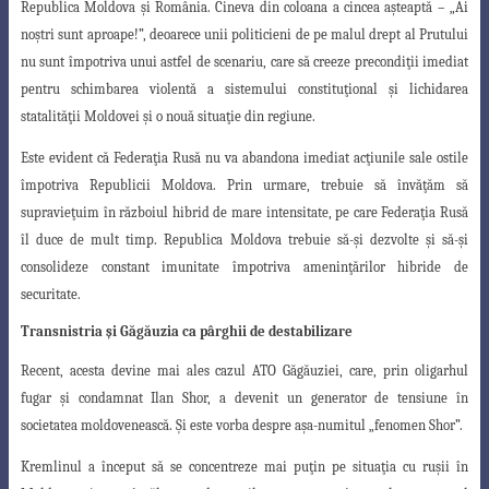
Republica Moldova şi România. Cineva din coloana a cincea aşteaptă – „Ai
noştri sunt aproape!”, deoarece unii politicieni de pe malul drept al Prutului
nu sunt împotriva
unui astfel de scenariu, care să creeze precondiţii imediat
pentru schimbarea violentă a sistemului constituţional şi lichidarea
statalităţii Moldovei şi o nouă situaţie din regiune
.
Este evident că Federaţia Rusă nu va abandona imediat acţiunile sale ostile
împotriva Republicii Moldova. Prin urmare, trebuie să învăţăm să
supravieţuim în războiul hibrid de mare intensitate, pe care Federaţia Rusă
îl duce de mult timp. Republica Moldova trebuie să-şi dezvolte şi să-şi
consolideze constant imunitate împotriva ameninţărilor hibride de
securitate.
Transnistria şi Găgăuzia ca pârghii de destabilizare
Recent, acesta devine mai ales cazul ATO Găgăuziei, care, prin oligarhul
fugar şi condamnat Ilan Shor, a devenit un generator de tensiune în
societatea moldovenească. Şi este vorba despre aşa-numitul „fenomen Shor”.
Kremlinul a început să se concentreze mai puţin pe situaţia cu ruşii în