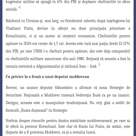
bugetului militar să ajungă
la 6% din PIB şi depăşesc cheltuielile în sfera
4
socială.
Războiul cu Ucraina şi, mai larg, cu Occidentul colectiv, după înţelegerea lui
Vladimir Putin, devine în sfârşit nu doar principala prioritate a
Kremlinului, ci şi un
motor al creşterii economice. Cheltuielile pentru
apărare în 2024 vor creşte de 1,7 ori
. Acesta este încă mai puţin decât 12-17%
din PIB, pe care URSS l-a cheltuit pentru apărare, dar este deja comparabil
cu cheltuielile militare americane din anii 1980. Reţineţi că aceasta a fost la
5
invazia sovietică a Afganistanului şi războiul Iran – Irak.
Cu privire la o frază a unui deputat moldovean
Recent, un anume deputat Odnostalco a afirmat că noua Strategie de
Securitate
Naţională a Moldovei tratează Federaţia Rusă ca pe un inamic.
Desigur, aceasta este o
manipulare tendenţioasă. Nu veţi găsi o astfel de
formulă „Rusia duşmană” în Strategie
.
Vorbim despre riscurile pentru tânăra statalitate moldovenească, pe care ni
le oferă în prezent Kremlinul. Este clar că Rusia lui Putin, de astăzi, este
departe de a fi prietena Moldovei, ca şi a restului lumii.