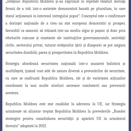
„cetăţenii Republicii Moldova şi-au exprimat în repetate rânduri dorinţa
fermă de a trăi într-o societate democratică bazată pe pluralism, în care
statul acţionează în interesul întregului popor”. Conceptul este o confirmare
a dorinţei naţionale de a crea un stat european democratic şi prosper,
favorabil ca oamenii să trăiască într-un mediu sigur şi paşnic şi doar prin
eforturile comune şi constante ale instituţiilor guvernamentale, societăţii
civile, sectorului privat, tuturor cetăţenilor ţării şi diasporei se pot asigura
securitatea
durabilă, pacea şi prosperitatea în Republica Moldova.
Strategia abordează securitatea naţională într-o manieră holistică şi
multifaţetă
, ţinând cont atât de natura diversă a provocărilor de securitate,
cu care se confruntă Republica Moldova, cât şi de varietatea acţiunilor
coordonate la mai multe niveluri necesare combaterii sau prevenirii
acestora.
Republica Moldova este stat candidat la aderarea la UE, iar Strategia
urmăreşte
să alinieze treptat Republica Moldova la prevederile „Busolei
strategice pentru consolidarea securităţii şi apărării UE în următorul
deceniu” adoptată în 2022.