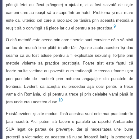
părinţii fetei au făcut plângere) a ajutat-o, ci a fost salvată de nişte
oameni care au reuşit să o scape într-un hotel. Problema şi mai mare
este că, ulterior, cel care a racolat-o pe tânără prin această metodă a
9
reuşit să o convingă să plece iar cu el pentru a se prostitua.
O altă metodă este aceea prin care tinerele sunt convinse că o să aibă
un loc
de muncă bine plătit în alte ţări. Ajunse acolo acestea îşi dau
seama că au fost aduse
pentru a fi exploatate sexual şi forţate prin
metode violente să practice prostituţia. Foarte trist este faptul că
foarte multe victime au povestit cum traficanţii le treceau f
oarte uşor
prin punctele de frontieră prin mituirea angajaţilor din punctele de
frontieră
. Evident că aceştia nu procedau aşa doar pentru a trece
vama din România, ci şi pentru a trece şi prin celelalte vămi până în
10
ţara unde erau acestea duse.
Există evident şi alte moduri, însă acestea sunt cele mai practicate în
ţara noastră. Aici putem să facem o paralelă cu raportul Ambasadei
SUA legat de partea de prevenţie, dar şi necesitatea unei bune
protecţii a victimelor, ca acestea să nu se
întoarcă iarăşi la proxeneţi.