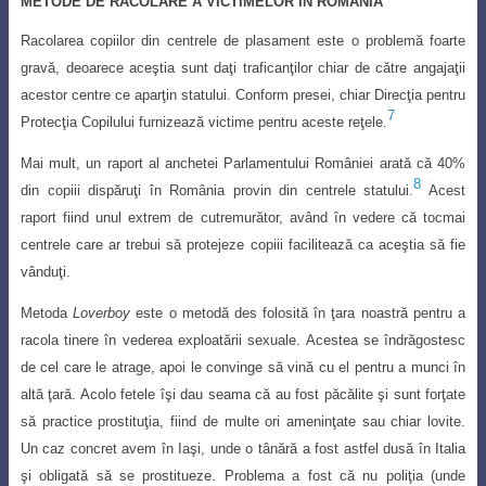
METODE DE RACOLARE A VICTIMELOR ÎN ROMÂNIA
Racolarea copiilor din centrele de plasament este o problemă foarte
gravă, deoarece aceştia sunt daţi traficanţilor chiar de către angajaţii
acestor centre ce aparţin statului. Conform presei, chiar Direcţia pentru
7
Protecţia Copilului furnizează victime pentru aceste reţele.
Mai mult, un raport al anchetei Parlamentului României arată că 40%
8
din copiii dispăruţi în România provin din centrele statului.
Acest
raport fiind unul extrem de cutremurător, având în vedere că tocmai
centrele care ar trebui să protejeze copiii facilitează ca aceştia să fie
vânduţi.
Metoda
Loverboy
este o metodă des folosită în ţara noastră pentru a
racola tinere în vederea exploatării sexuale. Acestea se îndrăgostesc
de cel care le atrage, apoi le convinge să vină cu el pentru a munci în
altă ţară. Acolo fetele îşi dau seama că au fost păcălite şi sunt forţate
să practice prostituţia, fiind de multe ori ameninţate sau chiar lovite.
Un caz concret avem în Iaşi, unde o tânără a fost astfel dusă în Italia
şi obligată să se prostitueze. Problema a fost că nu poliţia (unde