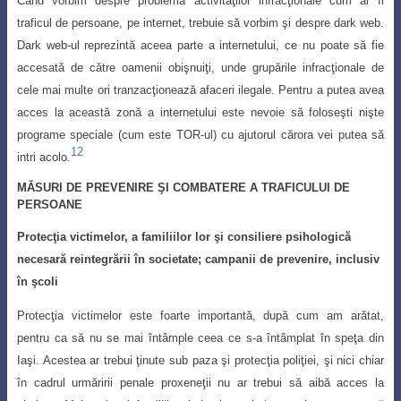
Când vorbim despre problema activităţilor infracţionale cum ar fi
traficul de persoane, pe internet, trebuie să vorbim şi despre dark web.
Dark web-ul reprezintă
aceea parte a internetului, ce nu poate să fie
accesată de către oamenii obişnuiţi, unde
grupările infracţionale de
cele mai multe ori tranzacţionează afaceri ilegale. Pentru a putea avea
acces la această zonă a internetului este nevoie să foloseşti nişte
programe speciale (cum este TOR-ul) cu ajutorul cărora vei putea să
12
intri acolo.
MĂSURI DE PREVENIRE ŞI COMBATERE A TRAFICULUI DE
PERSOANE
Protecţia victimelor, a familiilor lor şi consiliere psihologică
necesară reintegrării în societate; campanii de prevenire, inclusiv
în şcoli
Protecţia victimelor este foarte importantă, după cum am arătat,
pentru ca să nu
se mai întâmple ceea ce s-a întâmplat în speţa din
Iaşi. Acestea ar trebui ţinute sub paza şi protecţia poliţiei, şi nici chiar
în cadrul urmăririi penale proxeneţii nu ar trebui să aibă acces la