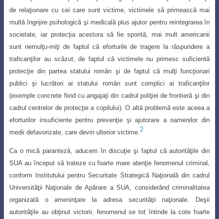
de rela
ţ
ionare cu cei care sunt victime, victimele să
primească mai
multă îngrijire psihologică
ş
i medicală plus ajutor pentru reintegrarea în
societate, iar protec
ţ
ia acestora să fie sporită, mai mult americanii
sunt nemul
ţ
u-mi
ţ
i de faptul că eforturile de tragere la răspundere a
trafican
ţ
ilor au scăzut, de faptul că victimele nu primesc suficientă
protec
ţ
ie din partea statului român
ş
i de faptul că m
ul
ţ
i func
ţ
ionari
publici
ş
i lucrători ai statului român sunt complici ai trafican
ţ
ilor
(exemple
concrete fiind cu angaja
ţ
i din cadrul poli
ţ
iei de frontieră
ş
i din
cadrul centrelor de protec
ţ
ie a copilului). O altă problemă este aceea a
eforturilor insuficiente pentru preven
ţ
ie
ş
i ajutorare a oamenilor din
2
medii defavorizate, care devin ulterior victime.
Ca o mică paranteză, aducem în discuţie şi faptul că autorităţile din
SUA au
început să trateze cu foarte mare atenţie fenomenul criminal,
conform Institutului pentru
Securitate Strategică Naţională din cadrul
Universităţii Naţionale de Apărare a SUA, considerând criminalitatea
organizată o ameninţare la adresa securităţii naţionale. Deşii
autorităţile au obţinut victorii, fenomenul se tot întinde la cote foarte