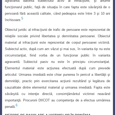
agravantă datorită subiectului activ al infrac
ţ
iunii,
ş
i anume
func
ţ
ionarul public, fa
ţ
ă de situa
ţ
ia în care fapta este săvâr
ş
ită de o
persoană fără această calitate, când pedeapsa este între 3
ş
i 10 ani
5
închisoare.
Obiectul juridic al infrac
ţ
iunii de trafic de persoane este reprezentat de
rela
ţ
iile sociale privind libertatea
ş
i demnitatea persoanei. Obiectul
material al infrac
ţ
iunii este reprezentat de corpul persoanei victimă.
Subiectul activ, după cum am văzut
ş
i mai sus, în varianta tip nu este
circumstan
ţ
iat, fiind vorba de un func
ţ
ionar public în
varianta
agravantă. Subiectul pasiv nu este în principiu circumstan
ţ
iat.
Elementul material
este ac
ţ
iunea efectuată după cum prevede
articolul. Urmarea imediată este chiar punerea în pericol a libertă
ţ
ii
ş
i
demnită
ţ
ii, practic prin exercitarea ac
ţ
iunii rezultând
ş
i legătura de
cauzalitate dintre elementul material
ş
i urmarea imediată. Fapta este
săvâr
ş
ită cu inten
ţ
ie directă, consim
ţ
ământul victimei neavând
importan
ţ
ă. Procurorii DIICOT au competen
ţ
a de a efectua urmărirea
6
penală.