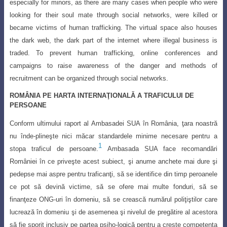
especially for minors, as there are many cases when people who were
looking for their soul mate through social networks, were killed or
became victims of human trafficking. The virtual space also houses
the dark web, the dark part of the internet where illegal business is
traded. To prevent human trafficking, online conferences and
campaigns to raise awareness of the danger and methods of
recruitment can be organized through social networks.
ROMÂNIA PE HARTA INTERNAŢIONALĂ A TRAFICULUI DE
PERSOANE
Conform ultimului raport al Ambasadei SUA în România,
ţ
ara noastră
nu înde-
pline
ş
te nici măcar standardele minime necesare pentru a
1
stopa traficul de persoane
.
Ambasada SUA face recomandări
României în ce prive
ş
te acest subiect,
ş
i anume anchete mai dure
ş
i
pedepse mai aspre pentru trafican
ţ
i, să se identifice din timp peroanele
ce pot să devină victime, să se ofere mai multe fonduri, să se
finan
ţ
eze ONG-uri în domeniu, să se crească numărul poli
ţ
i
ş
tilor care
lucrează în domeniu
ş
i de asemenea
ş
i nivelul de pregătire al acestora
să fie sporit inclusiv pe partea psiho-
logică pentru a cre
ş
te competen
ţ
a