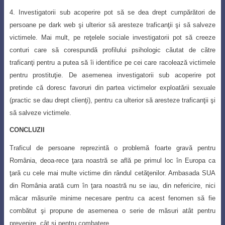
4. Investigatorii sub acoperire pot să se dea drept cumpărători de
persoane pe dark web şi ulterior să aresteze traficanţii şi să salveze
victimele. Mai mult, pe
reţelele sociale investigatorii pot să creeze
conturi care să corespundă profilului
psihologic căutat de către
traficanţi pentru a putea să îi identifice pe cei care
racolează victimele
pentru prostituţie. De asemenea investigatorii sub acoperire
pot
pretinde că doresc favoruri din partea victimelor exploatării sexuale
(practic
se dau drept clienţi), pentru ca ulterior să aresteze traficanţii şi
să salveze victimele.
CONCLUZII
Traficul de persoane reprezintă o problemă foarte gravă pentru
România, deoa
-rece ţara noastră se află pe primul loc în Europa ca
ţară cu cele mai multe victime din rândul cetăţenilor. Ambasada SUA
din România arată cum în ţara noastră nu se iau, din nefericire, nici
măcar măsurile minime necesare pentru ca acest fenomen să fie
combătut şi propune de asemenea o serie de măsuri atât pentru
prevenire, cât şi pentru combatere.