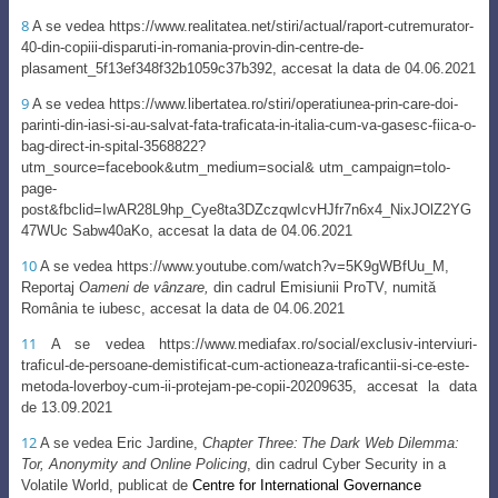
8
A se vedea https://www.realitatea.net/stiri/actual/raport-cutremurator-
40-din-copiii-disparuti-in-romania-provin-din-centre-de-
plasament_5f13ef348f32b1059c37b392, accesat la data de 04.06.2021
9
A se vedea https://www.libertatea.ro/stiri/operatiunea-prin-care-doi-
parinti-din-iasi-si-au-salvat-fata-traficata
-in-italia-cum-va-gasesc-fiica-o-
bag-direct-in-spital-3568822?
utm_source=facebook&utm_medium=social& utm_campaign=tolo-
page-
post&fbclid=IwAR28L9hp_Cye8ta3DZczqwIcvHJfr7n6x4_NixJOlZ2YG
47WUc Sabw40aKo, accesat la data de 04.06.2021
10
A se vedea https://www.youtube.com/watch?v=5K9gWBfUu_M,
Reportaj
Oameni de vânzare,
din cadrul
Emisiunii ProTV, numită
România te iubesc
, accesat la data de 04.06.2021
11
A se vedea https://www.mediafax.ro/social/exclusiv-interviuri-
traficul-de-persoane-demistificat-cum-actioneaza-traficantii-si-ce-este-
metoda-loverboy-cum-ii-protejam-pe-copii-20209635, accesat la data
de 13.09.2021
12
A se vedea
Eric Jardine
,
Chapter Three:
The Dark Web Dilemma:
Tor, Anonymity and Online Policing
, din cadrul
Cyber Security in a
Volatile World
, publicat de
Centre for International Governance