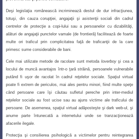
Deşi legislaţia românească incriminează destul de dur infracţiunea,
totuşi, din cauza corupţiei, angajaţii şi asistenţii sociali din cadrul
centrelor de protecţie a copi-
lului sau a persoanelor cu dizabilităţi,
alături de angajaţii punctelor vamale (de frontieră
) facilitează de foarte
multe ori traficul prin complicitatea faţă de traficanţii de la care
primesc sume considerabile de bani.
Cele mai utilizate metode de racolare sunt metoda
loverboy
şi cea a
locului de muncă avantajos într-o ţară străină, persoanele vulnerabile
putând fi uşor de racolat în cadrul reţelelor sociale. Spaţiul virtual
poate fi extrem de periculos, mai ales pentru minori, fiind multe speţe
când persoane care îşi căutau sufletul pereche prin inter-mediul
reţelelor sociale au fost ucise sau au ajuns victime ale traficului de
persoane. De asemenea, spaţiul virtual adăposteşte şi dark web-ul, şi
anume parte întunecată a internetului unde se tranzacţionează
afacerile ilegale.
Protecţia şi consilierea psihologică a victimelor pentru reintegrarea