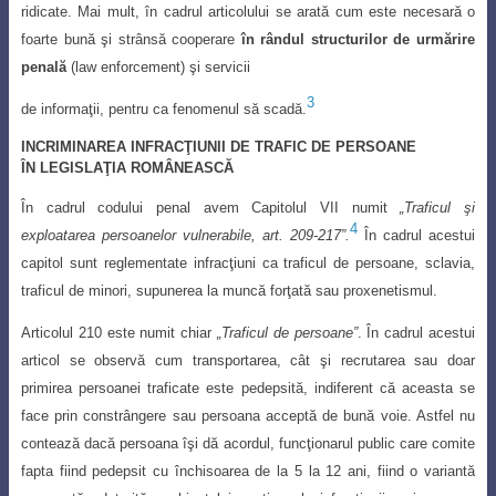
ridicate. Mai mult, în cadrul articolului se arată cum este necesară o
foarte bună şi strânsă cooperare
în rândul structurilor de urmărire
penală
(law enforcement) şi servicii
3
de informaţii, pentru ca fenomenul să scadă.
INCRIMINAREA INFRACŢIUNII DE TRAFIC DE PERSOANE
ÎN LEGISLAŢIA ROMÂNEASCĂ
În cadrul codului penal avem
Capitolul VII numit
„Traficul
ş
i
4
exploatarea persoanelor vulnerabile, art. 209-217”.
În cadrul acestui
capitol sunt reglementate infrac
ţ
iuni ca traficul de persoane, sclavia,
traficul de minori, supunerea la muncă for
ţ
ată sau proxenetismul.
Articolul 210 este numit chiar
„Traficul de persoane”
.
În cadrul acestui
articol se
observă cum transportarea, cât
ş
i recrutarea sau doar
primirea persoanei traficate este
pedepsită, indiferent că aceasta se
face prin constrângere sau persoana acceptă de bună voie. Astfel nu
contează dacă persoana î
ş
i dă acordul, func
ţ
ionarul public care comite
fapta fiind pedepsit cu închisoarea de la 5 la 12 ani, fiind o variantă