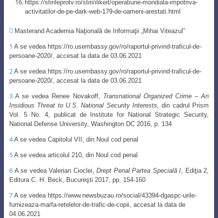
https://stirileprotv.ro/stiri/ilikeit/operatiune-mondiala-impotriva-
activitatilor-de-pe-dark-web-179-de-oameni-arestati.html

Masterand Academia Naţională de Informaţii „Mihai Viteazul”
1
A se vedea https://ro.usembassy.gov/ro/raportul-privind-traficul-de-
persoane-2020/, accesat la data de 03.06.2021
2
A se vedea https://ro.usembassy.gov/ro/raportul-privind-traficul-de-
persoane-2020/, accesat la data de 03.06.2021
3
A se vedea Renee Novakoff,
Transnational Organized Crime – An
Insidious Threat to U.S. National Security
Int
erests,
din cadrul Prism
Vol. 5 No. 4,
publicat
de Institute for National Strategic Security,
National Defense
University, Washington DC 2016, p. 134
4
A se vedea Capitolul VII, din Noul cod penal
5
A se vedea articolul 210, din Noul cod penal
6
A se vedea Valerian Cioclei,
Drept Penal Partea Specială I
,
Ediţia 2,
Editura C. H. Beck, Bucureşti 2017
, pp. 154-160
7
A se vedea https://www.newsbuzau.ro/social/43394-dgaspc-urile-
furnizeaza-marfa-retelelor-de-trafic-de-copii, accesat la data de
04.06.2021