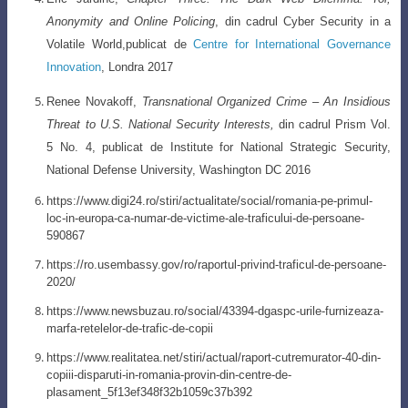
Anonymity and Online Policing
, din cadrul
Cyber Security in a
Volatile World
,publicat de
Centre for International Governance
Innovation
, Londra 2017
Renee Novakoff,
Transnational Organized Crime – An Insidious
Threat to U.S. National Security Interests,
din cadrul Prism Vol.
5 No. 4, publicat de Institute for National Strategic Security,
National Defense University, Washington DC 2016
https://www.digi24.ro/stiri/actualitate/social/romania-pe-primul-
loc-in-europa-ca-numar-de-victime-ale-traficului-de-persoane-
590867
https://ro.usembassy.gov/ro/raportul-privind-traficul-de-persoane-
2020/
https://www.newsbuzau.ro/social/43394-dgaspc-urile-furnizeaza-
marfa-retelelor-de-trafic-de-copii
https://www.realitatea.net/stiri/actual/raport-cutremurator-40-din-
copiii-disparuti-in-romania-provin-din-centre-de-
plasament_5f13ef348f32b1059c37b392