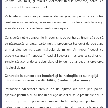
victime. Mai mult, şi familiile victimelor trebuie protejate, pentru că
acestea pot fi constrânse şi ele.
Victimele ar trebui să primească atenţie şi ajutor pentru a se putea
reîntoarce în societate, acestea necesitând consiliere psihologică şi
aceasta să se facă inclusiv pentru reintegrare.
Considerăm utile campaniile în şcoli şi licee pentru ca tinerii să ştie să
se pă-zească, ar ajuta foarte mult la prevenirea traficului de persoane
şi mai ales pentru cazul traficului de minori. Ar trebui început cu
aceste campanii în special în cadrul liceelor şi mai ales al şcolilor din
zonele sărace, unde ar trebui date şi fonduri ce ar duce la creşterea
nivelului de trai.
Controale la punctele de frontieră şi la instituţiile ce au în grijă
minori sau persoane cu dizabilităţi (centre de plasament)
Persoanele vulnerabile trebuie să fie ajutate din timp prin politici
speciale pentru
a nu ajunge în situaţia de a fi duse la prostituţie sau la
cerşit şi pentru a-şi continua măcar studiile obligatorii pentru a se
putea ulterior angaja într-un mod cinstit. Astfel o să scadă rata de