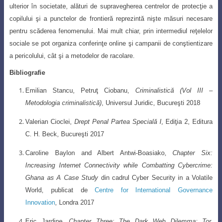
ulterior în societate, alături de supravegherea centrelor de protecţie a
copilului şi a punctelor de frontieră reprezintă nişte măsuri necesare
pentru scăderea fenomenului. Mai mult chiar, prin intermediul reţelelor
sociale se pot organiza conferinţe online şi campanii de conştientizare
a pericolului, cât şi a metodelor de racolare.
Bibliografie
Emilian Stancu, Petruţ Ciobanu,
Criminalistică (Vol III –
Metodologia criminalistică)
, Universul Juridic, Bucureşti 2018
Valerian Cioclei,
Drept Penal Partea Specială I,
Ediţia 2, Editura
C. H. Beck, Bucureşti 2017
Caroline Baylon and Albert Antwi-Boasiako
,
Chapter Six:
Increasing Internet Connectivity while Combatting Cybercrime:
Ghana as A Case Study
din cadrul
Cyber Security in a Volatile
World
, publicat de
Centre for International Governance
Innovation
, Londra 2017
Eric Jardine
,
Chapter Three:
The Dark Web Dilemma: Tor,