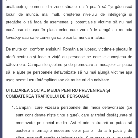
analfabeţi şi oamenii din zone sărace o să poată să îşi găsească
locuri de muncă, mai mult, creşterea nivelului de inteligenţă şi
pregătire o să facă de asemenea şi potenţialele victime să nu mai
cadă aşa de uşor în plasa celor care vor să le atragă cu metoda
loverboy
sau să le convingă să plece la muncă în afară.
De multe ori, conform emisiunii România te iubesc, victimele plecau în
afară pentru a-şi face o viaţă cu persoane pe care le cunoşteau de
câteva ore. Campaniile şcolare şi de promovare a mesajelor ar putea
să le ajute pe persoanele defavorizate
să nu mai ajungă victime aşa
uşor, acest lucru întâmplându-se de multe ori din naivitate
.
UTILIZAREA SOCIAL MEDIA PENTRU PREVENIREA ŞI
COMBATEREA TRAFICULUI DE PERSOANE
Campanii care vizează persoanele din medii defavorizate (ce
sunt considerate nişte ţinte sigure), care ar trebui desfăşurate şi
promovate pe social media. Astfel administratorii ar putea să
posteze informaţiile necesare celor pasibili de a fi păcăliţi de