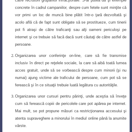
către recrutorii grupărilor infracţionale. S-ar putea da şi exemple
concrete în cadrul campaniilor, despre cum fetele sunt minţite că
vor primi un loc de muncă bine plătit într-o ţară dezvoltată şi
acolo află că de fapt sunt obligate să se prostitueze, cum tinerii
pot fi atraşi de către traficanţi sau alţi oameni periculoşi pe
internet şi ce trebuie să facă dacă sunt căutaţi de către astfel de
persoane.
Organizarea unor conferinţe on-line, care să fie transmise
inclusiv în direct pe
reţelele sociale, la care să aibă toată lumea
acces gratuit, unde să se vorbească
despre cum minorii (şi nu
numai) ajung victime ale traficului de persoane, cum pot să se
ferească şi în ce situaţii trebuie luată legătura cu autorităţile.
Organizarea unor cursuri pentru părinţi, unde aceştia să înveţe
cum să ferească
copiii de pericolele care pot apărea pe internet.
Mai mult, se pot propune măsuri
ca restricţionarea accesului şi
atenta supraveghere a minorului în mediul online
până la anumite
vârste.