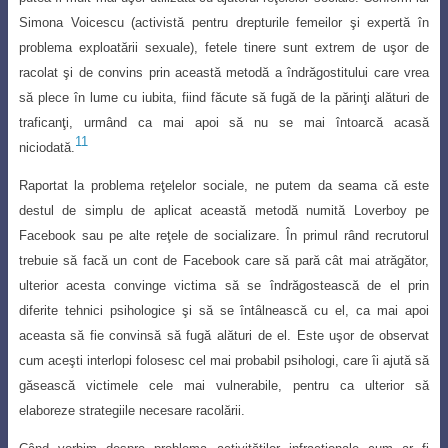
Simona Voicescu (activistă pentru drepturile femeilor şi expertă în
problema exploatării sexuale), fetele tinere sunt extrem de uşor de
racolat şi de convins prin această metodă a îndrăgostitului care vrea
să plece în lume cu iubita, fiind făcute să fugă de la părinţi alături de
traficanţi, urmând ca mai apoi să nu se mai întoarcă acasă
11
niciodată.
Raportat la problema reţelelor sociale, ne putem da seama că este
destul de simplu de aplicat această metodă numită Loverboy pe
Facebook sau pe alte reţele de socializare. În primul rând recrutorul
trebuie să facă un cont de Facebook care să pară cât mai atrăgător,
ulterior acesta convinge victima să se îndrăgostească de el prin
diferite tehnici psihologice şi să se întâlnească cu el, ca mai apoi
aceasta să fie convinsă să fugă alături de el. Este uşor de observat
cum aceşti interlopi folosesc cel mai probabil psihologi, care îi ajută să
găsească victimele cele mai vulnerabile, pentru ca ulterior să
elaboreze strategiile necesare racolării.