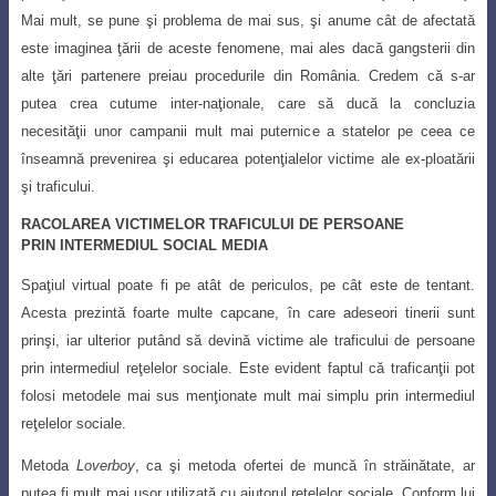
Mai mult, se pune şi problema de mai sus, şi anume cât de
afectată
este imaginea ţării de aceste fenomene, mai ales dacă gangsterii din
alte ţări
partenere preiau procedurile din România. Credem că s-ar
putea crea cutume inter-naţionale, care să ducă la concluzia
necesităţii unor campanii mult mai puternice a statelor pe ceea ce
înseamnă prevenirea şi educarea potenţialelor victime ale ex-ploatării
şi traficului.
RACOLAREA VICTIMELOR TRAFICULUI DE PERSOANE
PRIN INTERMEDIUL SOCIAL MEDIA
Spaţiul virtual poate fi pe atât de periculos, pe cât este de tentant.
Acesta prezintă
foarte multe capcane, în care adeseori tinerii sunt
prinşi, iar ulterior putând să devină
victime ale traficului de persoane
prin intermediul reţelelor sociale. Este evident faptul
că traficanţii pot
folosi metodele mai sus menţionate mult mai simplu prin intermediul
reţelelor sociale.
Metoda
Loverboy
, ca şi metoda ofertei de muncă în străinătate, ar
putea fi mult
mai uşor utilizată cu ajutorul reţelelor sociale. Conform lui