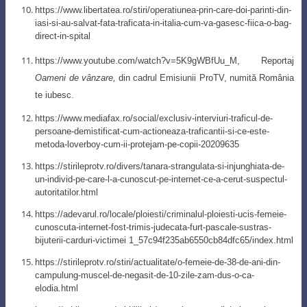
https://www.libertatea.ro/stiri/operatiunea-prin-care-doi-parinti-din-
iasi-si-au-salvat-fata-traficata-in-italia-cum-va-gasesc-fiica-o-bag-
direct-in-spital
https://www.youtube.com/watch?v=5K9gWBfUu_M, Reportaj
Oameni de vânzare,
din cadrul Emisiunii ProTV, numită România
te iubesc.
https://www.mediafax.ro/social/exclusiv-interviuri-traficul-de-
persoane-demistificat-cum-actioneaza-traficantii-si-ce-este-
metoda-loverboy-cum-ii-protejam-pe-copii-20209635
https://stirileprotv.ro/divers/tanara-strangulata-si-injunghiata-de-
un-individ-pe-care-l-a-cunoscut-pe-internet-ce-a-cerut-suspectul-
autoritatilor.html
https://adevarul.ro/locale/ploiesti/criminalul-ploiesti-ucis-femeie-
cunoscuta-internet-fost-trimis-judecata-furt-pascale-sustras-
bijuterii-carduri-victimei 1_57c94f235ab6550cb84dfc65/index.html
https://stirileprotv.ro/stiri/actualitate/o-femeie-de-38-de-ani-din-
campulung-muscel-de-negasit-de-10-zile-zam-dus-o-ca-
elodia.html