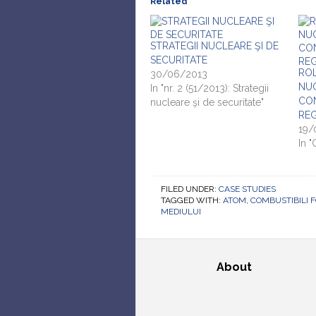
Related
STRATEGII NUCLEARE ŞI DE
SECURITATE
RO
30/06/2013
NU
In "nr. 2 (51/2013): Strategii
CON
nucleare şi de securitate"
RE
19/
In 
FILED UNDER:
CASE STUDIES
TAGGED WITH:
ATOM
,
COMBUSTIBILI F
MEDIULUI
About