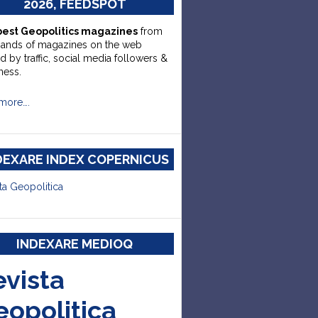
2026, FEEDSPOT
best Geopolitics magazines
from
sands of magazines on the web
d by traffic, social media followers &
ness.
more….
DEXARE INDEX COPERNICUS
ta Geopolitica
INDEXARE MEDIOQ
evista
eopolitica