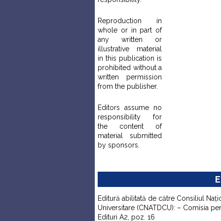
Reproduction in
whole or in part of
any written or
illustrative material
in this publication is
prohibited without a
written permission
from the publisher.
Editors assume no
responsibility for
the content of
material submitted
by sponsors.
E
Editură abilitată de către Consiliul Naţi
Universitare (CNATDCU): – Comisia pentr
Edituri A2, poz. 16