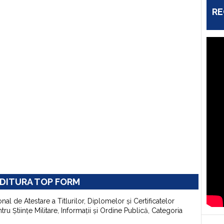
RE
DITURA TOP FORM
onal de Atestare a Titlurilor, Diplomelor şi Certificatelor
u Ştiinţe Militare, Informaţii şi Ordine Publică, Categoria