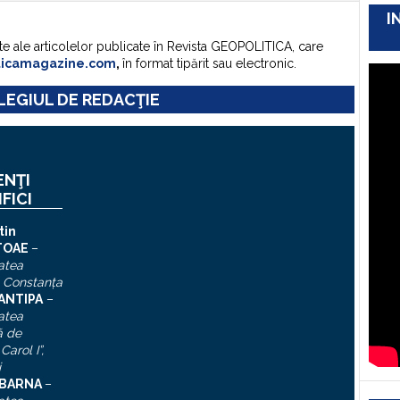
I
te ale articolelor publicate în Revista GEOPOLITICA, care
ticamagazine.com
,
în format tipărit sau electronic.
EGIUL DE REDACŢIE
ENŢI
IFICI
tin
TOAE
–
atea
, Constanţa
 ANTIPA
–
atea
ă de
Carol I”
,
i
n BARNA
–