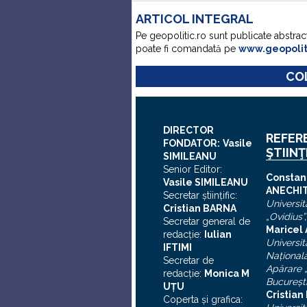
ARTICOL INTEGRAL
Pe geopolitic.ro sunt publicate abstrac
poate fi comandată pe
www.geopoli
COL
DIRECTOR
REFER
FONDATOR:
Vasile
ŞTIINŢ
SIMILEANU
Senior Editor:
C
onstan
Vasile SIMILEANU
ANECHI
Secretar ştiinţific:
Universit
Cristian BARNA
„Ovidius”
Secretar general de
Maricel
redacţie:
Iulian
Universit
I
FTIMI
Naţional
Secretar de
Apărare „
redacţie:
Monica M
Bucureşt
UȚU
Cristia
Coperta şi grafica: