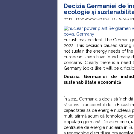
Decizia Germaniei de în
ecologie şi sustenabili
BY HTTPS://WWW.GEOPOLITIC.RO/AUT
Fukushima accident. The German gov
2022. This decision caused strong 
not sustain the energy needs of th
European Union have found many def
concerns. Clearly there is a need 
Germany looks like it will be difficult
Decizia Germaniei de închid
sustenabilitate economică
În 2011, Germania a decis să închidă r
răspuns la accidentul de la Fukushi
capacitatea sa de energie nucleară p
mulți afirmă acum că tehnologia ver
populația germană. De asemenea, rap
centralele de energie nucleară în Eu
a redeschide discuții asupra acestor