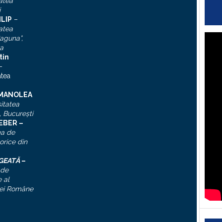
atea
i
ILIP
–
atea
aguna”,
a
tin
–
atea
 MANOLEA
itatea
, Bucureşti
IEBER –
ea de
torice din
ĂGEATĂ
–
 de
 al
ei Române