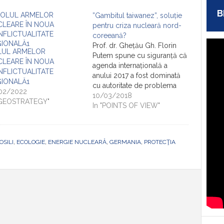
B
”Gambitul taiwanez”, soluție
pentru criza nucleară nord-
coreeană?
Prof. dr. Ghețău Gh. Florin
LUL ARMELOR
Putem spune cu siguranță că
CLEARE ÎN NOUA
agenda internațională a
FLICTUALITATE
anului 2017 a fost dominată
GIONALĂ1
cu autoritate de problema
02/2022
crizei nucleare nord-
10/03/2018
"GEOSTRATEGY"
coreene. Instalarea
In "POINTS OF VIEW"
administrației Trump a
acutizat o problemă aflată de
multă vreme pe agenda
OSILI
,
ECOLOGIE
,
ENERGIE NUCLEARĂ
,
GERMANIA
,
PROTECŢIA
președinților de la Casa
Albă. Noul președinte
american a crezut că
această…