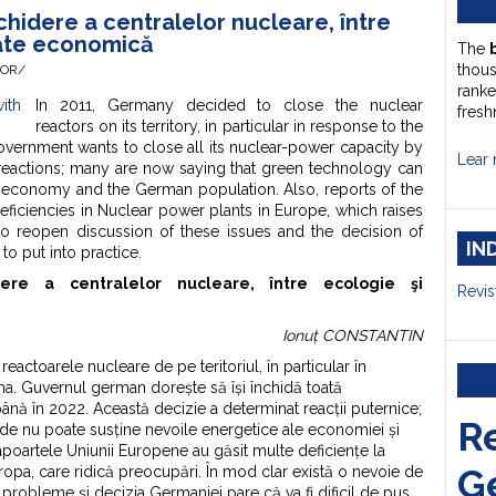
chidere a centralelor nucleare, între
tate economică
The
thou
HOR/
ranke
In 2011, Germany decided to close the nuclear
fresh
reactors on its territory, in particular in response to the
ernment wants to close all its nuclear-power capacity by
Lear 
reactions; many are now saying that green technology can
e economy and the German population. Also, reports of the
iciencies in Nuclear power plants in Europe, which raises
to reopen discussion of these issues and the decision of
IN
 to put into practice.
ere a centralelor nucleare, între ecologie şi
Revis
Ionuț CONSTANTIN
eactoarele nucleare de pe teritoriul, în particular în
ma. Guvernul german dorește să își închidă toată
ână în 2022. Această decizie a determinat reacții puternice;
R
de nu poate susține nevoile energetice ale economiei și
oartele Uniunii Europene au găsit multe deficiențe la
G
ropa, care ridică preocupări. În mod clar există o nevoie de
 probleme și decizia Germaniei pare că va fi dificil de pus