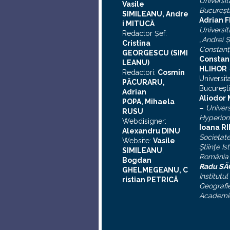
Universit
Vasile
Bucureşt
SIMILEANU, Andre
Adrian F
i MITUCĂ
Universit
Redactor Şef:
„Andrei
Ş
Cristina
Constanţ
GEORGESCU (SIMI
Constan
LEANU)
HLIHOR
Redactori:
Cosmin
Universit
PĂCURARU,
Bucureşti
Adrian
A
liodor
POPA, Mihaela
–
Univers
RUSU
Hyperion
Webdisigner:
Ioana R
Alexandru DINU
Societat
Website:
Vasile
Ştiinţe Is
SIMILEANU
,
România
Bogdan
Radu S
GHELMEGEANU, C
Institutul
ristian PETRICĂ
Geografie
Academi