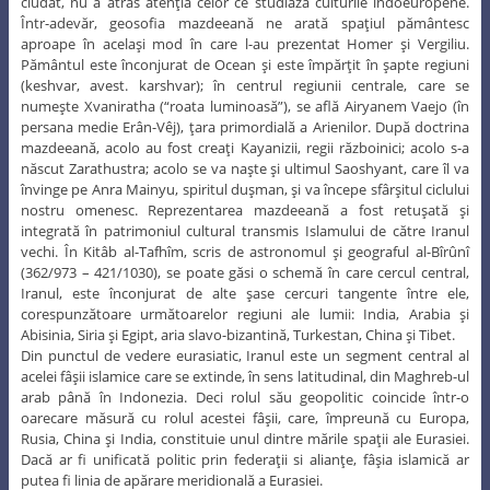
ciudat, nu a atras atenţia celor ce studiază culturile indoeuropene.
Într-adevăr, geosofia mazdeeană ne arată spaţiul pământesc
aproape în acelaşi mod în care l-au prezentat Homer şi Vergiliu.
Pământul este înconjurat de Ocean şi este împărţit în şapte regiuni
(keshvar, avest. karshvar); în centrul regiunii centrale, care se
numeşte Xvaniratha (“roata luminoasă”), se află Airyanem Vaejo (în
persana medie Erân-Vêj), ţara primordială a Arienilor. După doctrina
mazdeeană, acolo au fost creaţi Kayanizii, regii războinici; acolo s-a
născut Zarathustra; acolo se va naşte şi ultimul Saoshyant, care îl va
învinge pe Anra Mainyu, spiritul duşman, şi va începe sfârşitul ciclului
nostru omenesc. Reprezentarea mazdeeană a fost retuşată şi
integrată în patrimoniul cultural transmis Islamului de către Iranul
vechi. În Kitâb al-Tafhîm, scris de astronomul şi geograful al-Bîrûnî
(362/973 – 421/1030), se poate găsi o schemă în care cercul central,
Iranul, este înconjurat de alte şase cercuri tangente între ele,
corespunzătoare următoarelor regiuni ale lumii: India, Arabia şi
Abisinia, Siria şi Egipt, aria slavo-bizantină, Turkestan, China şi Tibet.
Din punctul de vedere eurasiatic, Iranul este un segment central al
acelei fâşii islamice care se extinde, în sens latitudinal, din Maghreb-ul
arab până în Indonezia. Deci rolul său geopolitic coincide într-o
oarecare măsură cu rolul acestei fâşii, care, împreună cu Europa,
Rusia, China şi India, constituie unul dintre mările spaţii ale Eurasiei.
Dacă ar fi unificată politic prin federaţii si alianţe, fâşia islamică ar
putea fi linia de apărare meridională a Eurasiei.