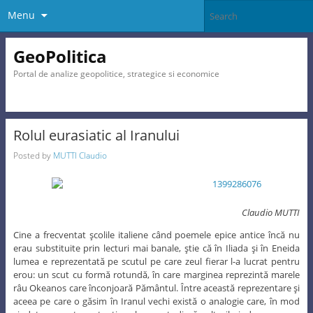
Menu
GeoPolitica
Portal de analize geopolitice, strategice si economice
Rolul eurasiatic al Iranului
Posted by
MUTTI Claudio
Claudio MUTTI
Cine a frecventat şcolile italiene când poemele epice antice încă nu
erau substituite prin lecturi mai banale, ştie că în Iliada şi în Eneida
lumea e reprezentată pe scutul pe care zeul fierar l-a lucrat pentru
erou: un scut cu formă rotundă, în care marginea reprezintă marele
râu Okeanos care înconjoară Pământul. Între această reprezentare şi
aceea pe care o găsim în Iranul vechi există o analogie care, în mod