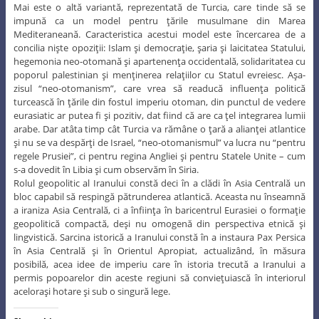
Mai este o altă variantă, reprezentată de Turcia, care tinde să se
impună ca un model pentru ţările musulmane din Marea
Mediteraneană. Caracteristica acestui model este încercarea de a
concilia nişte opoziţii: Islam şi democraţie, şaria şi laicitatea Statului,
hegemonia neo-otomană şi apartenenţa occidentală, solidaritatea cu
poporul palestinian şi menţinerea relaţiilor cu Statul evreiesc. Aşa-
zisul “neo-otomanism”, care vrea să readucă influenţa politică
turcească în ţările din fostul imperiu otoman, din punctul de vedere
eurasiatic ar putea fi şi pozitiv, dat fiind că are ca ţel integrarea lumii
arabe. Dar atâta timp cât Turcia va rămâne o ţară a alianţei atlantice
şi nu se va despărţi de Israel, “neo-otomanismul” va lucra nu “pentru
regele Prusiei”, ci pentru regina Angliei şi pentru Statele Unite – cum
s-a dovedit în Libia şi cum observăm în Siria.
Rolul geopolitic al Iranului constă deci în a clădi în Asia Centrală un
bloc capabil să respingă pătrunderea atlantică. Aceasta nu înseamnă
a iraniza Asia Centrală, ci a înfiinţa în baricentrul Eurasiei o formaţie
geopolitică compactă, deşi nu omogenă din perspectiva etnică şi
lingvistică. Sarcina istorică a Iranului constă în a instaura Pax Persica
în Asia Centrală şi în Orientul Apropiat, actualizând, în măsura
posibilă, acea idee de imperiu care în istoria trecută a Iranului a
permis popoarelor din aceste regiuni să convieţuiască în interiorul
aceloraşi hotare şi sub o singură lege.