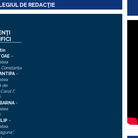
EGIUL DE REDACŢIE
ENŢI
IFICI
tin
TOAE
–
atea
, Constanţa
 ANTIPA
–
atea
ă de
Carol I”
,
i
n BARNA
–
atea
i
ILIP
–
atea
aguna”,