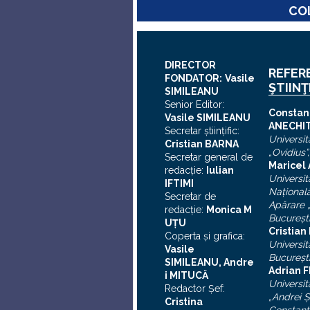
COL
DIRECTOR
REFER
FONDATOR:
Vasile
ŞTIINŢ
SIMILEANU
Senior Editor:
C
onstan
Vasile SIMILEANU
ANECHI
Secretar ştiinţific:
Universit
Cristian BARNA
„Ovidius”
Secretar general de
Maricel
redacţie:
Iulian
Universit
I
FTIMI
Naţional
Secretar de
Apărare „
redacţie:
Monica M
Bucureşt
UȚU
Cristia
Coperta şi grafica:
Universit
Vasile
Bucureşt
SIMILEANU, Andre
Adrian F
i MITUCĂ
Universit
Redactor Şef:
„Andrei
Ş
Cristina