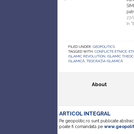
SIM
patr
Revo
27/
cum 
In 
eco
Care
inte
FILED UNDER:
GEOPOLITICS
reg
TAGGED WITH:
CONFLICTE ETNICE
,
ET
ABO
ISLAMIC REVOLUTION
,
ISLAMIC THEO
glor
ISLAMICĂ
,
TEOCRAŢIA ISLAMICĂ
cea
About
ARTICOL INTEGRAL
Pe geopolitic.ro sunt publicate abstrac
poate fi comandată pe
www.geopoli