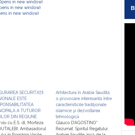
(Opens in new window)
B
Opens in new window)
Opens in new window)
GURAREA SECURITĂŢII
Arhitectura în Arabia Saudită:
IONALE ESTE
o provocare interesantă între
PONSABILITATEA
caracteristicile tradiţionale
NCIPALĂ A TUTUROR
islamice şi dezvoltarea
ILOR DIN REGIUNE
tehnologică
rviu cu E.S. dl. Morteza
Glauco D’AGOSTINO*
UTALEBI, Ambasadorul
Rezumat. Spiritul Regatului
nului în România Vasile
Arabiei Saudite, încă de la