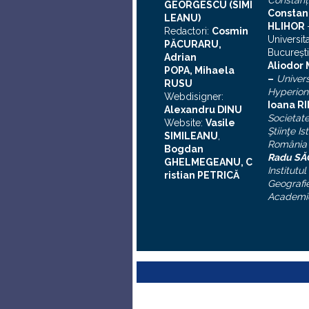
Constanţ
GEORGESCU (SIMI
Constan
LEANU)
HLIHOR
Redactori:
Cosmin
Universit
PĂCURARU,
Bucureşti
Adrian
A
liodor
POPA, Mihaela
–
Univers
RUSU
Hyperion
Webdisigner:
Ioana R
Alexandru DINU
Societat
Website:
Vasile
Ştiinţe Is
SIMILEANU
,
România
Bogdan
Radu S
GHELMEGEANU, C
Institutul
ristian PETRICĂ
Geografie
Academi