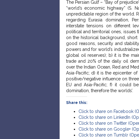
The Persian Gulf – “Bay of prejudice” 
“world’s economic highway” (S. Naj
unpredictable region of the world. R
regarding Eurasia domination, Per
interstate tensions on different le
political and territorial ones, issues
on the historical background, short 
good reasons, security and stability
powers and for world’s industrialize
global oil reserves); b) it is the mai
trade and 20% of the daily oil deman
over the Indian Ocean, Red and Medi
Asia-Pacific; d) it is the epicenter of
positive/negative influence on thre
EU and Asia-Pacific; f) it could be
domination, therefore the worlds’.
Share this:
Click to share on Facebook (
Click to share on LinkedIn (
Click to share on Twitter (Op
Click to share on Google+ (O
Click to share on Tumblr (Op