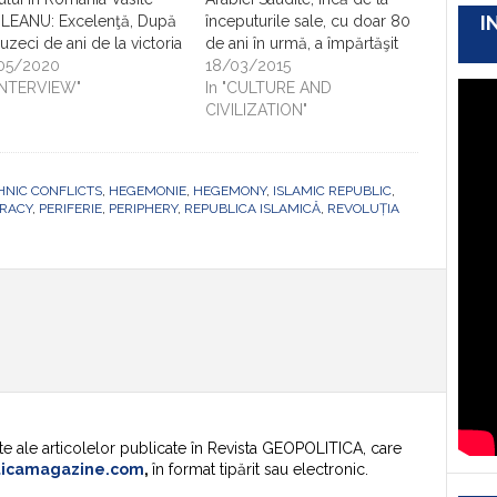
I
ILEANU: Excelenţă, După
începuturile sale, cu doar 80
uzeci de ani de la victoria
de ani în urmă, a împărtăşit
luţiei islamice din Iran,
05/2020
aspectele contradictorii ale
18/03/2015
evaluaţi situaţia
"INTERVIEW"
tradiţiei şi modernităţii,
In "CULTURE AND
nomică din această ţară?
întotdeauna indecis între
CIVILIZATION"
 sunt relaţiile
intransigenţa etică a
rnaţionale cu actorii statali
obiceiurilor Wahhâbi şi
ionali şi globali? Morteza
susţinerea exogenă spre un
HNIC CONFLICTS
,
HEGEMONIE
,
HEGEMONY
,
ISLAMIC REPUBLIC
,
UTALEBI: Revoluţia
progres tehnologic
CRACY
,
PERIFERIE
,
PERIPHERY
,
REPUBLICA ISLAMICĂ
,
REVOLUȚIA
ioasă a naţiunii iraniene,
extraordinar, căutând tot mai
 mai mare…
mult o coexistenţă dificilă…
te ale articolelor publicate în Revista GEOPOLITICA, care
ticamagazine.com
,
în format tipărit sau electronic.