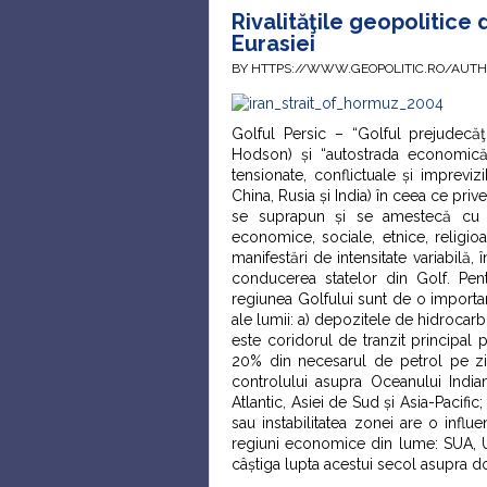
Rivalităţile geopolitice 
Eurasiei
BY HTTPS://WWW.GEOPOLITIC.RO/AUT
Golful Persic – “Golful prejudecăţi
Hodson) și “autostrada economică 
tensionate, conflictuale și imprevizi
China, Rusia și India) în ceea ce priv
se suprapun și se amestecă cu ten
economice, sociale, etnice, religioa
manifestări de intensitate variabilă, 
conducerea statelor din Golf. Pent
regiunea Golfului sunt de o importanț
ale lumii: a) depozitele de hidrocarb
este coridorul de tranzit principal
20% din necesarul de petrol pe zi)
controlului asupra Oceanului Indian
Atlantic, Asiei de Sud și Asia-Pacific;
sau instabilitatea zonei are o influ
regiuni economice din lume: SUA, UE 
câștiga lupta acestui secol asupra do