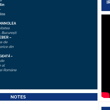
a
I
tin
–
atea
 MANOLEA
itatea
, Bucureşti
IEBER –
ea de
torice din
ĂGEATĂ
–
 de
 al
ei Române
NOTES