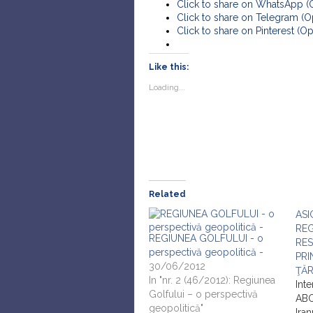
Click to share on WhatsApp 
Click to share on Telegram (
Click to share on Pinterest (
Like this:
Loading...
Related
ASI
REG
REGIUNEA GOLFULUI - o
RES
perspectivă geopolitică -
PRI
30/06/2012
ŢĂR
In "nr. 2 (46/2012): Regiunea
Inte
Golfului – o perspectivă
ABO
geopolitică"
Ira