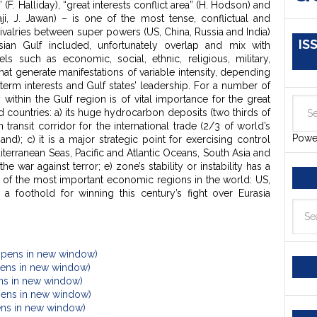
(F. Halliday), “great interests conflict area” (H. Hodson) and
i, J. Jawan) – is one of the most tense, conflictual and
ivalries between super powers (US, China, Russia and India)
IS
sian Gulf included, unfortunately overlap and mix with
vels such as economic, social, ethnic, religious, military,
 that generate manifestations of variable intensity, depending
term interests and Gulf states’ leadership. For a number of
 within the Gulf region is of vital importance for the great
d countries: a) its huge hydrocarbon deposits (two thirds of
n transit corridor for the international trade (2/3 of world’s
Powe
d); c) it is a major strategic point for exercising control
terranean Seas, Pacific and Atlantic Oceans, South Asia and
 the war against terror; e) zone’s stability or instability has a
e of the most important economic regions in the world: US,
 a foothold for winning this century’s fight over Eurasia
Opens in new window)
Opens in new window)
ens in new window)
pens in new window)
ens in new window)