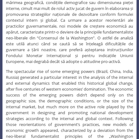
mărimea geografică, condițiile demografice sau dimensiunea pieței
interne, cimult mai mult de rolul activ jucat de guvern în elaborarea și
promovarea strategiilor naționale de dezvoltare conform formulei
contextul intern și global. Ca urmare a acestor reorientări ale
practicilor guvernamentale, noi modele de creștere economică au
apărut, caracterizate printr-o deviere de la principiile fundamentaliste
neo-liberale din “Consensul de la Washington”. O astfel de analiză
este utilă atunci când se caută să se înțeleagă dificultățile de
guvernare a țării noastre, care preferă așteptarea instrucțiunilor
Fondului Monetar Internațional și pentru indicațiile Uniunii
Europene, mai degrabă decât să adopte o atitudine pro-activă.
The spectacular rise of some emerging powers (Brazil, China, India,
Russia) generated a particular interest in the analysis of the internal
and external dynamics that enabled this historical global change,
after five centuries of western economies’ domination. The economic
success of the emerging powers didn’t depend only on the
geographic size, the demographic conditions, or the size of the
internal market, but much more on the active role played by the
government in designing and promoting national development
strategies according to the internal and global context. Following
those reorientations of government’s practices, new models of
economic growth appeared, characterized by a deviation from the
neo-liberal fundamentalist principles of the „Washington