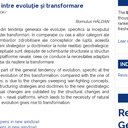
, între evoluţie şi transformare
HOR/
The
thou
Romulus HÂLDAN
ranke
fresh
din tendința generală de evoluție, specifică la începutul
stei transformări, în comparație cu cea a altor categorii ale
imbărilor zdrobitoare ale conceptelor de luptă, această
Lear 
rii strategiilor și doctrinelor la noile realități geostrategice.
tuale sunt depășite de schimbările structurale și structuri
 platforme navale, ceea ce conduce la necesitatea adaptării
ția dă naștere la transformare.
IN
art of the general tendency of evolution, specific at the
Revis
 evolution of this transformation, compared with the one of
es, is due to the changes sweeping war-fighting concepts,
structuring strategies and doctrines to the new geostrategic
eptual changes are outdated by the structural changes and
ts – naval platforms, which leads to the necessity of natural
evolution gives rise to transformation.
R
G
Opens in new window)
Opens in new window)