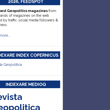
2026, FEEDSPOT
best Geopolitics magazines
from
sands of magazines on the web
d by traffic, social media followers &
ness.
more….
DEXARE INDEX COPERNICUS
ta Geopolitica
INDEXARE MEDIOQ
evista
eopolitica