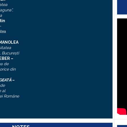
atea
aguna”,
a
tin
–
atea
 MANOLEA
itatea
, Bucureşti
IEBER –
ea de
torice din
ĂGEATĂ
–
 de
 al
ei Române