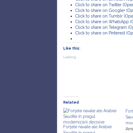
Click to share on Twitter (Op
Click to share on Google+ (O
Click to share on Tumblr (Op
Click to share on WhatsApp 
Click to share on Telegram (
Click to share on Pinterest (
Like this:
Loading...
Related
For
Sau
mod
Forţele navale ale Arabiei
Ami
Saudite în pragul