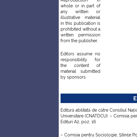
Reproduction in
whole or in part of
any written or
illustrative material
in this publication is
prohibited without a
written permission
from the publisher.
Editors assume no
responsibility for
the content of
material submitted
by sponsors.
E
Editură abilitată de către Consiliul Naţi
Universitare (CNATDCU): – Comisia pentr
Edituri A2, poz. 16
– Comisia pentru Sociologie, Ştiinţe Pol