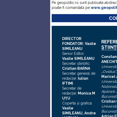
Pe geopolitic.ro sunt publicate abstrac
poate fi comandată pe
www.geopoli
COL
DIRECTOR
REFER
FONDATOR:
Vasile
ŞTIINŢ
SIMILEANU
Senior Editor:
C
onstan
Vasile SIMILEANU
ANECHI
Secretar ştiinţific:
Universit
Cristian BARNA
„Ovidius”
Secretar general de
Maricel
redacţie:
Iulian
Universit
I
FTIMI
Naţional
Secretar de
Apărare „
redacţie:
Monica M
Bucureşt
UȚU
Cristia
Coperta şi grafica:
Universit
Vasile
Bucureşt
SIMILEANU, Andre
Adrian F