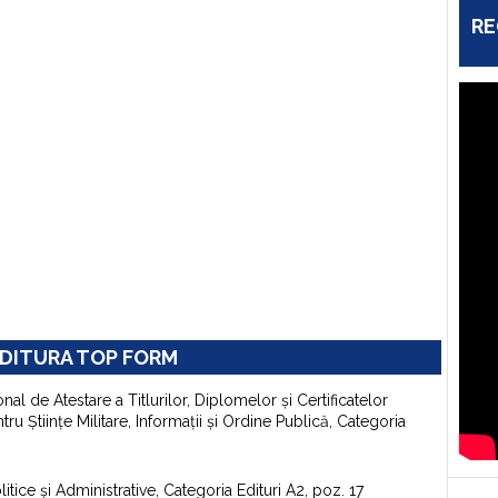
RE
DITURA TOP FORM
onal de Atestare a Titlurilor, Diplomelor şi Certificatelor
u Ştiinţe Militare, Informaţii şi Ordine Publică, Categoria
itice şi Administrative, Categoria Edituri A2, poz. 17