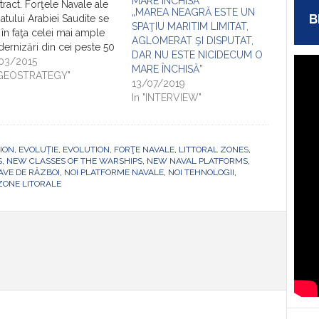
tract. Forţele Navale ale
„MAREA NEAGRĂ ESTE UN
B
atului Arabiei Saudite se
SPAŢIU MARITIM LIMITAT,
 în faţa celei mai ample
AGLOMERAT ŞI DISPUTAT,
ernizări din cei peste 50
DAR NU ESTE NICIDECUM O
ni de existenţă şi
03/2015
MARE ÎNCHISĂ”
unile ce vor fi validate
"GEOSTRATEGY"
13/07/2019
configura definitive
In "INTERVIEW"
tutul de putere navală
ernă şi, de ce nu, de
ere navală majoră, ce…
ION
,
EVOLUȚIE
,
EVOLUTION
,
FORŢE NAVALE
,
LITTORAL ZONES
,
S
,
NEW CLASSES OF THE WARSHIPS
,
NEW NAVAL PLATFORMS
,
AVE DE RĂZBOI
,
NOI PLATFORME NAVALE
,
NOI TEHNOLOGII
,
ZONE LITORALE