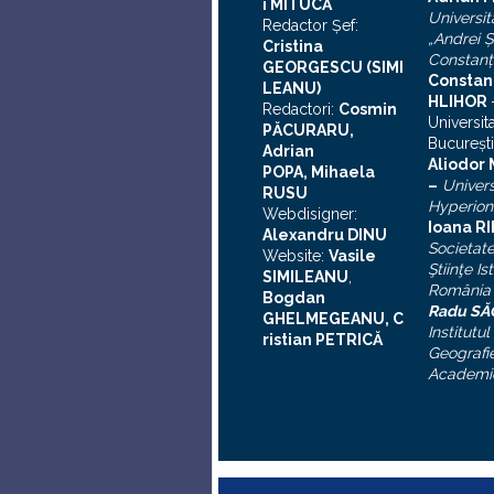
i MITUCĂ
Universit
Redactor Şef:
„Andrei
Ş
Cristina
Constanţ
GEORGESCU (SIMI
Constan
LEANU)
HLIHOR
Redactori:
Cosmin
Universit
PĂCURARU,
Bucureşti
Adrian
A
liodor
POPA, Mihaela
–
Univers
RUSU
Hyperion
Webdisigner:
Ioana R
Alexandru DINU
Societat
Website:
Vasile
Ştiinţe Is
SIMILEANU
,
România
Bogdan
Radu S
GHELMEGEANU, C
Institutul
ristian PETRICĂ
Geografie
Academi