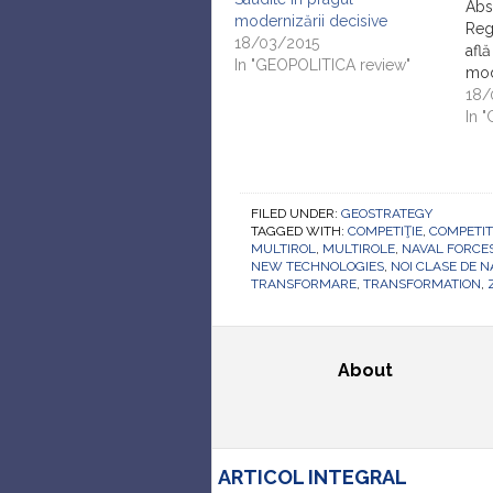
Abs
modernizării decisive
Reg
18/03/2015
află
In "GEOPOLITICA review"
mod
de a
18/
opţi
In 
vor 
sta
mod
put
FILED UNDER:
GEOSTRATEGY
TAGGED WITH:
COMPETIŢIE
,
COMPETIT
MULTIROL
,
MULTIROLE
,
NAVAL FORCE
NEW TECHNOLOGIES
,
NOI CLASE DE N
TRANSFORMARE
,
TRANSFORMATION
,
About
ARTICOL INTEGRAL