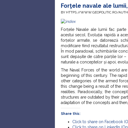
Forţele navale ale lumii
BY HTTPS://WWW.GEOPOLITIC.RO/AUT
Forțele Navale ale lumii fac parte 
acestui secol. Evoluția rapidă a ace
forțelor armate, se datorează sch
modificare fiind rezultatul restructură
În mod paradoxal, schimbările concep
sunt depășite de către părțile lor –
naturale a conceptelor și apoi, evolu
The Naval Forces of the world are p
beginning of this century. The rapid
other categories of the armed forc
this change being a result of the re
realities. Paradoxically, the conc
structures are outdated by their par
adaptation of the concepts and then, 
Share this:
Click to share on Facebook (
Click to share on LinkedIn (