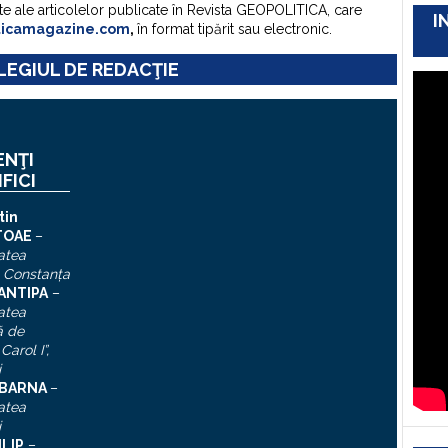
te ale articolelor publicate în Revista GEOPOLITICA, care
I
ticamagazine.com
,
în format tipărit sau electronic.
EGIUL DE REDACŢIE
ENŢI
IFICI
tin
TOAE
–
atea
, Constanţa
 ANTIPA
–
atea
ă de
Carol I”
,
i
n BARNA
–
atea
i
ILIP
–