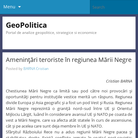
Menu
GeoPolitica
Portal de analize geopolitice, strategice si economice
Ameninţări teroriste în regiunea Mării Negre
Posted by
BARNA Cristian
Cristian BARNA
Chestiunea Mării Negre ca limită sau pod către noi provocări şi
oportunităţi pentru instituţiile vestice merită un răspuns. Regiunea
divide Europa şi Asia geografic şi a fost un pod Vest şi Rusia. Regiunea
Mării Negre reprezintă o graniţă nord–sud între UE şi Orientul
Mijlociu Lărgit, luând în considerare avansul UE şi NATO pe coasta de
vest a Mării Negre, care va afecta atât statele în curs de ascensiune,
cât şi pe acelea care sunt deja membre în UE şi NATO.
Sfârşitul Războiului Rece nu a adus regiunii Mării Negre pacea şi
stabilitatea dorite. Există conflicte armate în spaţiul post-sovietic: