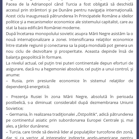
Pacea de la Adrianopol când Turcia a fost obligată să deschidă
accesul prin strâmtori şi pe Dunăre pentru navigaţia internaţională.
Acest ciclu inaugurează pătrunderea în Principatele Române a ideilor
politice şi a mecanismelor economice ale sistemului capitalist, care au
stat la baza edificării României moderne.
După încetarea monopolului sovietic asupra Mării Negre asistăm la o
nouă internaţionalizare a zonei. Intensificarea relaţiilor economice
între statele regiunii şi conectarea sa la piaţa mondială pot genera un
nou ciclu de dezvoltare şi prosperitate. Aceasta depinde însă de
balanţa geopolitică în formare.
La nivelul actual, cel puţin trei puteri continentale depun eforturi de
asigurare, dacă nu a hegemoniei absolute, cel puţin a unui control, şi
anume:
– Rusia, prin presiunile economice în sistemul relaţiilor de
dependenţă energetică;
– Prezenţa Rusiei în zona Mării Negre, absolută în perioada
postbelică, s-a diminuat considerabil după dezmembrarea Uniunii
Sovietice;
– Germania, în realizarea tradiţionalei „Östpolitik”, adică pătrunderea
pe continentul asiatic prin subordonarea Europei Centrale şi, mai
ales, a ţărilor dunărene;
– Turcia, care tinde să devină lider al populaţiilor turcofone din zonă,
dar şi ca vector al intereselor indirecte anglo-americane pentru