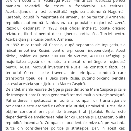
cele din Cecenia, în Federaţia Rusă. Primul caz ilustrează perfect
maniera sovietică de croire a frontierelor. Pe teritoriul
Azerbaidjanului a fost constituită regiunea autonomă Nagornâi-
Karabah, locuită în majoritate de armeni, iar pe teritoriul Armeniei,
republica autonomă Nahicevan, cu populaţie majoritară azeră.
Războiul declanşat în 1988, deşi oficial încheiat, poate oricând
reizbucni, fiind alimentat de susţinerea partizană a Turciei pentru
Azerbaidjan şi a Rusiei pentru Armenia.
În 1992 mica republică Cecenia, după separarea de Inguşetia, s-a
ridicat împotriva Rusiei, pentru a-şi cuceri independenţa. Acest
război, soldat cu peste 100.000 de victime, 400.000 refugiaţi şi
majoritatea aşezărilor ruinate, a marcat o înfrângere ruşinoasă
pentru Rusia. Motivul înverşunării Rusiei l-a constituit faptul că
teritoriul Ceceniei este traversat de principala conductă care
transportă ţiţeiul de la Baku spre Rusia, putând oricând periclita
accesul acesteia spre ţiţeiul din Marea Caspică.
De altfel, marile resurse de ţiţei şi gaze din zona Mării Caspice şi căile
de transport spre Europa generează tot mai mult o situaţie nesigură.
Pătrunderea impetuoasă în zonă a companiilor transnaţionale
occidentale este asociată cu eforturile Rusiei, Ucrainei şi Turciei de a
obţine coridorul principal de transport al ţiţeiului. Rusia este
dependentă de ameliorarea relaţiilor cu Cecenia şi Daghestan, o altă
republică incendiară. Companiile occidentale mizează pe varianta
turcă din considerente politice şi strategice. Dar, în acest caz,