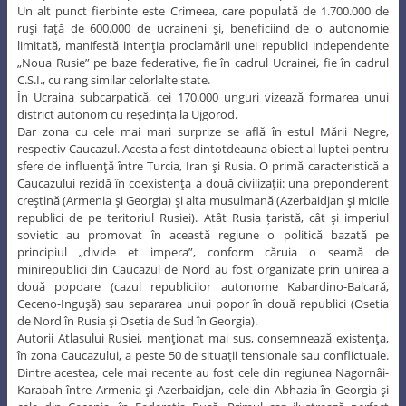
Un alt punct fierbinte este Crimeea, care populată de 1.700.000 de
ruşi faţă de 600.000 de ucraineni şi, beneficiind de o autonomie
limitată, manifestă intenţia proclamării unei republici independente
„Noua Rusie” pe baze federative, fie în cadrul Ucrainei, fie în cadrul
C.S.I., cu rang similar celorlalte state.
În Ucraina subcarpatică, cei 170.000 unguri vizează formarea unui
district autonom cu reşedinţa la Ujgorod.
Dar zona cu cele mai mari surprize se află în estul Mării Negre,
respectiv Caucazul. Acesta a fost dintotdeauna obiect al luptei pentru
sfere de influenţă între Turcia, Iran şi Rusia. O primă caracteristică a
Caucazului rezidă în coexistenţa a două civilizaţii: una preponderent
creştină (Armenia şi Georgia) şi alta musulmană (Azerbaidjan şi micile
republici de pe teritoriul Rusiei). Atât Rusia țaristă, cât şi imperiul
sovietic au promovat în această regiune o politică bazată pe
principiul „divide et impera”, conform căruia o seamă de
minirepublici din Caucazul de Nord au fost organizate prin unirea a
două popoare (cazul republicilor autonome Kabardino-Balcară,
Ceceno-Inguşă) sau separarea unui popor în două republici (Osetia
de Nord în Rusia şi Osetia de Sud în Georgia).
Autorii Atlasului Rusiei, menţionat mai sus, consemnează existenţa,
în zona Caucazului, a peste 50 de situaţii tensionale sau conflictuale.
Dintre acestea, cele mai recente au fost cele din regiunea Nagornâi-
Karabah între Armenia şi Azerbaidjan, cele din Abhazia în Georgia şi