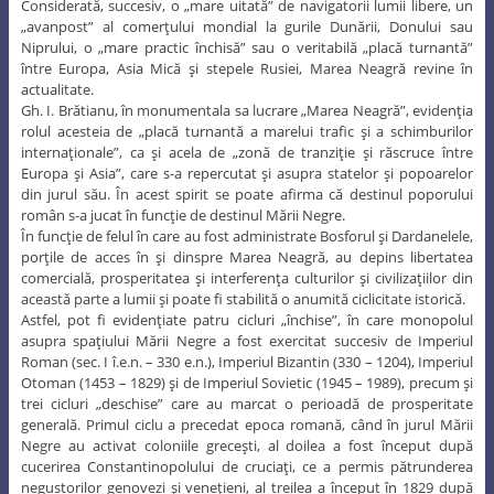
Considerată, succesiv, o „mare uitată” de navigatorii lumii libere, un
„avanpost” al comerţului mondial la gurile Dunării, Donului sau
Niprului, o „mare practic închisă” sau o veritabilă „placă turnantă”
între Europa, Asia Mică şi stepele Rusiei, Marea Neagră revine în
actualitate.
Gh. I. Brătianu, în monumentala sa lucrare „Marea Neagră”, evidenţia
rolul acesteia de „placă turnantă a marelui trafic şi a schimburilor
internaţionale”, ca şi acela de „zonă de tranziţie şi răscruce între
Europa şi Asia”, care s-a repercutat şi asupra statelor şi popoarelor
din jurul său. În acest spirit se poate afirma că destinul poporului
român s-a jucat în funcţie de destinul Mării Negre.
În funcţie de felul în care au fost administrate Bosforul şi Dardanelele,
porţile de acces în şi dinspre Marea Neagră, au depins libertatea
comercială, prosperitatea şi interferenţa culturilor şi civilizaţiilor din
această parte a lumii şi poate fi stabilită o anumită ciclicitate istorică.
Astfel, pot fi evidenţiate patru cicluri „închise”, în care monopolul
asupra spaţiului Mării Negre a fost exercitat succesiv de Imperiul
Roman (sec. I î.e.n. – 330 e.n.), Imperiul Bizantin (330 – 1204), Imperiul
Otoman (1453 – 1829) şi de Imperiul Sovietic (1945 – 1989), precum şi
trei cicluri „deschise” care au marcat o perioadă de prosperitate
generală. Primul ciclu a precedat epoca romană, când în jurul Mării
Negre au activat coloniile greceşti, al doilea a fost început după
cucerirea Constantinopolului de cruciaţi, ce a permis pătrunderea
negustorilor genovezi şi veneţieni, al treilea a început în 1829 după