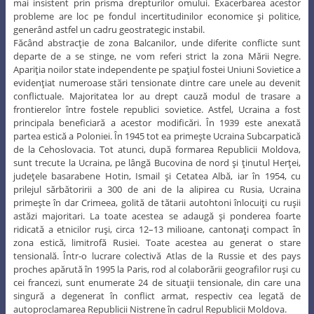
mai insistent prin prisma drepturilor omului. Exacerbarea acestor
probleme are loc pe fondul incertitudinilor economice şi politice,
generând astfel un cadru geostrategic instabil.
Făcând abstracţie de zona Balcanilor, unde diferite conflicte sunt
departe de a se stinge, ne vom referi strict la zona Mării Negre.
Apariţia noilor state independente pe spaţiul fostei Uniuni Sovietice a
evidenţiat numeroase stări tensionate dintre care unele au devenit
conflictuale. Majoritatea lor au drept cauză modul de trasare a
frontierelor între fostele republici sovietice. Astfel, Ucraina a fost
principala beneficiară a acestor modificări. În 1939 este anexată
partea estică a Poloniei. În 1945 tot ea primeşte Ucraina Subcarpatică
de la Cehoslovacia. Tot atunci, după formarea Republicii Moldova,
sunt trecute la Ucraina, pe lângă Bucovina de nord şi ţinutul Herţei,
judeţele basarabene Hotin, Ismail şi Cetatea Albă, iar în 1954, cu
prilejul sărbătoririi a 300 de ani de la alipirea cu Rusia, Ucraina
primeşte în dar Crimeea, golită de tătarii autohtoni înlocuiţi cu ruşii
astăzi majoritari. La toate acestea se adaugă şi ponderea foarte
ridicată a etnicilor ruşi, circa 12–13 milioane, cantonaţi compact în
zona estică, limitrofă Rusiei. Toate acestea au generat o stare
tensională. Într-o lucrare colectivă Atlas de la Russie et des pays
proches apărută în 1995 la Paris, rod al colaborării geografilor ruşi cu
cei francezi, sunt enumerate 24 de situaţii tensionale, din care una
singură a degenerat în conflict armat, respectiv cea legată de
autoproclamarea Republicii Nistrene în cadrul Republicii Moldova.