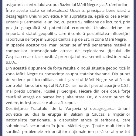
asigurarea controlului asupra Bazinului Mării Negre şi a Strâmtorilor.
Între aceste state se intercalează Ucraina, principala beneficiară a
dezagregării Uniunii Sovietice. Prin suprafaţa sa, egală cu cea a Marii
Britanii şi Germaniei la un loc, cu peste 52 milioane de locuitori, prin
poziţia geografică şi potenţialul economic, Ucraina deţine un
important statut geopolitic, care îi conferă posibilitatea influenţării
raportului de forţe în Europa Centrală şi de Est, în zona Mării Negre.
În spatele acestor trei mari puteri se afirmă penetrarea masivă a
companiilor transnaţionale atrase de exploatarea ţiţeiului din
Caspica, ceea ce face posibilă prezenţa tot mai semnificativă în zonă a
S.U.A..
Din această dispunere de forţe rezultă o nouă situaţie geopolitică în
zona Mării Negre cu consecinţe asupra statelor riverane. Din punct
de vedere politico-militar, sudul şi vestul Mării Negre se află sub
controlul flancului drept al N.A.T.O., iar nordul şi estul aparţine C.S.I.,
mai precis Ucrainei, Rusiei şi Georgiei. Fiecare din cele două forţe
caută să atragă de partea lor şi alte state. Ori, din acest punct de
vedere, încleştarea este abia la început.
Desfiinţarea Tratatului de la Varşovia şi dezagregarea Uniunii
Sovietice au dus la erupţia în Balcani şi Caucaz a mişcărilor
naţionaliste tensionate, a disputelor etnice şi teritoriale, care
subminează securitatea în jurul Mării Negre. Ţinute mult timp în
surdină, problemele minorităţilor naţionale încep să se afirme tot