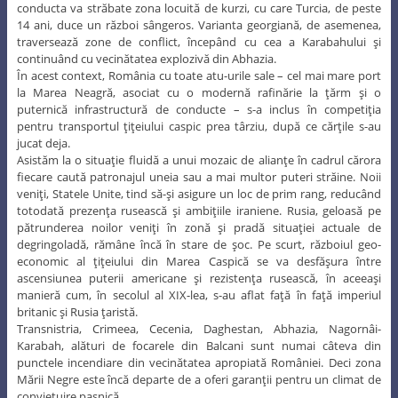
conducta va străbate zona locuită de kurzi, cu care Turcia, de peste
14 ani, duce un război sângeros. Varianta georgiană, de asemenea,
traversează zone de conflict, începând cu cea a Karabahului şi
continuând cu vecinătatea explozivă din Abhazia.
În acest context, România cu toate atu-urile sale – cel mai mare port
la Marea Neagră, asociat cu o modernă rafinărie la ţărm şi o
puternică infrastructură de conducte – s-a inclus în competiţia
pentru transportul ţiţeiului caspic prea târziu, după ce cărţile s-au
jucat deja.
Asistăm la o situaţie fluidă a unui mozaic de alianţe în cadrul cărora
fiecare caută patronajul uneia sau a mai multor puteri străine. Noii
veniţi, Statele Unite, tind să-şi asigure un loc de prim rang, reducând
totodată prezenţa rusească şi ambiţiile iraniene. Rusia, geloasă pe
pătrunderea noilor veniţi în zonă şi pradă situaţiei actuale de
degringoladă, rămâne încă în stare de şoc. Pe scurt, războiul geo-
economic al ţiţeiului din Marea Caspică se va desfăşura între
ascensiunea puterii americane şi rezistenţa rusească, în aceeaşi
manieră cum, în secolul al XIX-lea, s-au aflat faţă în faţă imperiul
britanic şi Rusia ţaristă.
Transnistria, Crimeea, Cecenia, Daghestan, Abhazia, Nagornâi-
Karabah, alături de focarele din Balcani sunt numai câteva din
punctele incendiare din vecinătatea apropiată României. Deci zona
Mării Negre este încă departe de a oferi garanţii pentru un climat de
convieţuire paşnică.