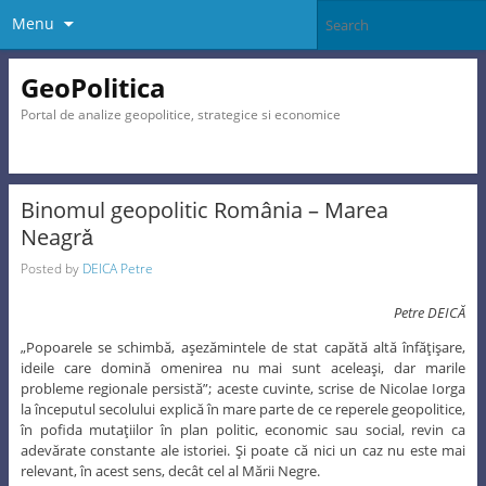
Menu
GeoPolitica
Portal de analize geopolitice, strategice si economice
Binomul geopolitic România – Marea
Neagrǎ
Posted by
DEICA Petre
Petre DEICĂ
„Popoarele se schimbă, aşezămintele de stat capătă altă înfăţişare,
ideile care domină omenirea nu mai sunt aceleaşi, dar marile
probleme regionale persistă”; aceste cuvinte, scrise de Nicolae Iorga
la începutul secolului explică în mare parte de ce reperele geopolitice,
în pofida mutaţiilor în plan politic, economic sau social, revin ca
adevărate constante ale istoriei. Şi poate că nici un caz nu este mai
relevant, în acest sens, decât cel al Mării Negre.