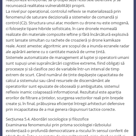
recunoască realitatea vulnerabilității proprii.
La nivel pur operațional, controlul reflexiv se materializează prin
fenomenul de saturare decizională a sistemelor de comandă și
control (C2). Structura unui atac modern cu drone nu este omogenă,
ci folosește tipare hibride sofisticate, în care dronele momeală
realizate din materiale compozite ieftine și fără încărcătură explozivă
sunt lansate simultan cu rachete de croazieră și drone kamikaze
reale. Acest amestec algoritmic are scopul de a inunda ecranele radar
ale apărării aeriene cu o cantitate masivă de urme țintă.
Sistemele automatizate de management al luptei și operatorii umani
sunt supuși unei supraîncărcări cognitive extreme, fiind obligați să
proceseze și să clasifice zeci de variabile într-un interval de timp
extrem de scurt. Când numărul de ținte depășește capacitatea de
calcul a sistemului sau când resursele de discernământ ale
operatorilor sunt epuizate de oboseală și ambiguitate, sistemul
reflexiv inamic colapsează informațional. Rezultatul este apariția
erorilor de filtrare a țintelor, scurgerea vectorilor reali prin breșele
create și, în final, prăbușirea eficienței întregii arhitecturi defensive
prin incapacitatea de a mai genera răspunsuri tactice corecte.
Secțiunea 5.4. Abordări sociologice și filozofice
Examinarea fenomenului prin prisma sociologiei războiului
evidențiază o profundă democratizare a riscului în sensul conferit de