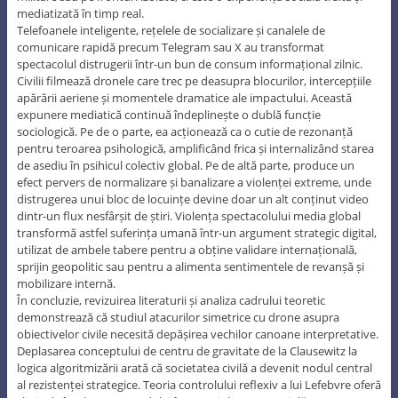
mediatizată în timp real.
Telefoanele inteligente, rețelele de socializare și canalele de
comunicare rapidă precum Telegram sau X au transformat
spectacolul distrugerii într-un bun de consum informațional zilnic.
Civilii filmează dronele care trec pe deasupra blocurilor, intercepțiile
apărării aeriene și momentele dramatice ale impactului. Această
expunere mediatică continuă îndeplinește o dublă funcție
sociologică. Pe de o parte, ea acționează ca o cutie de rezonanță
pentru teroarea psihologică, amplificând frica și internalizând starea
de asediu în psihicul colectiv global. Pe de altă parte, produce un
efect pervers de normalizare și banalizare a violenței extreme, unde
distrugerea unui bloc de locuințe devine doar un alt conținut video
dintr-un flux nesfârșit de știri. Violența spectacolului media global
transformă astfel suferința umană într-un argument strategic digital,
utilizat de ambele tabere pentru a obține validare internațională,
sprijin geopolitic sau pentru a alimenta sentimentele de revanșă și
mobilizare internă.
În concluzie, revizuirea literaturii și analiza cadrului teoretic
demonstrează că studiul atacurilor simetrice cu drone asupra
obiectivelor civile necesită depășirea vechilor canoane interpretative.
Deplasarea conceptului de centru de gravitate de la Clausewitz la
logica algoritmizării arată că societatea civilă a devenit nodul central
al rezistenței strategice. Teoria controlului reflexiv a lui Lefebvre oferă