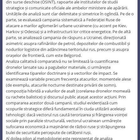
din surse deschise (OSINT), rapoarte ale institutelor de studii
strategice și comunicate oficiale ale ambelor ministere ale apărării.
Unitățile de analiză sunt clar delimitate și simetrice în oglindă. Pe de o
parte, se evaluează campania sistematică a Federației Ruse de
atacare a marilor aglomerări urbane ucrainene (cu accent pe Kiev,
Harkov și Odessa) și a infrastructurii lor critice energetice. Pe de altă
parte, se analizează campania de răspuns a Ucrainei, direcționată
asimetric asupra rafinăriilor de petrol, depozitelor de combustibil și
nodurilor logistice din adâncimea teritoriului rus, precum și asupra
orașelor de frontieră, cum este Belgorod.
Analiza calitativă comparativă nu se limitează la cuantificarea
dronelor lansate sau a pagubelor materiale, ci urmărește
identificarea tiparelor doctrinare și a vectorilor de impact. Se
examinează variabile precum frecvența atacurilor, momentele alese
(de exemplu, atacurile nocturne destinate privării de somn),
compoziția hibridă a valurilor de asalt (corelarea dronelor momeală
cu rachete balistice) și discursul public atașat acestor acțiuni. Prin
compararea acestor două campanii, studiul evidențiază cum
scopurile strategice diferă fundamental în ciuda utilizării aceleiași
tehnologii: dacă vectorul rus caută terorizarea și frângerea voinței
sociale prin paralizie structurală, vectorul ucrainean urmărește
sufocarea economică a mașinăriei de război ruse și străpungerea
bulei de securitate percepute de cetățenii ruși.
Al doilea pilon al metodologiei este reprezentat de analiza