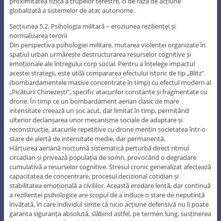
proximitatea fizică a trupelor terestre, ci de raza de acțiune
globalizată a sistemelor de atac autonome.
Secțiunea 5.2. Psihologia militară – eroziunea rezilienței și
normalizarea terorii
Din perspectiva psihologiei militare, mutarea violenței organizate în
spațiul urban urmărește destructurarea resurselor cognitive și
emoționale ale întregului corp social. Pentru a înțelege impactul
acestei strategii, este utilă compararea efectului istoric de tip „Blitz”
(bombardamentele masive concentrate în timp) cu efectul modern al
„Picăturii Chinezești”, specific atacurilor constante și fragmentate cu
drone. În timp ce un bombardament aerian clasic de mare
intensitate creează un șoc acut, dar limitat în timp, permițând
ulterior declanșarea unor mecanisme sociale de adaptare și
reconstrucție, atacurile repetitive cu drone mențin societatea într-o
stare de alertă de intensitate medie, dar permanentă.
Hărțuirea aeriană nocturnă sistematică perturbă direct ritmul
circadian și privează populația de somn, provocând o degradare
cumulativă a resurselor cognitive. Stresul cronic generalizat afectează
capacitatea de concentrare, procesul decizional cotidian și
stabilitatea emoțională a civililor. Această erodare lentă, dar continuă
a rezilienței psihologice are scopul de a induce o stare de neputință
învățată, în care individul simte că nicio acțiune defensivă nu îi poate
garanta siguranța absolută, slăbind astfel, pe termen lung, susținerea