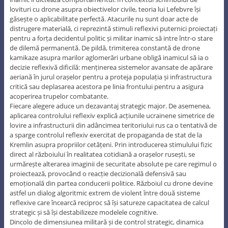
lovituri cu drone asupra obiectivelor civile, teoria lui Lefebvre își
găsește o aplicabilitate perfectă. Atacurile nu sunt doar acte de
distrugere materială, ci reprezintă stimuli reflexivi puternici proiectați
pentru a forța decidentul politic și militar inamic să intre într-o stare
de dilemă permanentă. De pildă, trimiterea constantă de drone
kamikaze asupra marilor aglomerări urbane obligă inamicul să ia o
decizie reflexivă dificilă: menținerea sistemelor avansate de apărare
aeriană în jurul orașelor pentru a proteja populația și infrastructura
critică sau deplasarea acestora pe linia frontului pentru a asigura
acoperirea trupelor combatante.
Fiecare alegere aduce un dezavantaj strategic major. De asemenea,
aplicarea controlului reflexiv explică acțiunile ucrainene simetrice de
lovire a infrastructurii din adâncimea teritoriului rus ca o tentativă de
a sparge controlul reflexiv exercitat de propaganda de stat de la
Kremlin asupra propriilor cetățeni. Prin introducerea stimulului fizic
direct al războiului în realitatea cotidiană a orașelor rusești, se
urmărește alterarea imaginii de securitate absolute pe care regimul o
proiectează, provocând o reacție decizională defensivă sau
emoțională din partea conducerii politice. Războiul cu drone devine
astfel un dialog algoritmic extrem de violent între două sisteme
reflexive care încearcă reciproc să își satureze capacitatea de calcul
strategic și să își destabilizeze modelele cognitive.
Dincolo de dimensiunea militară și de control strategic, dinamica