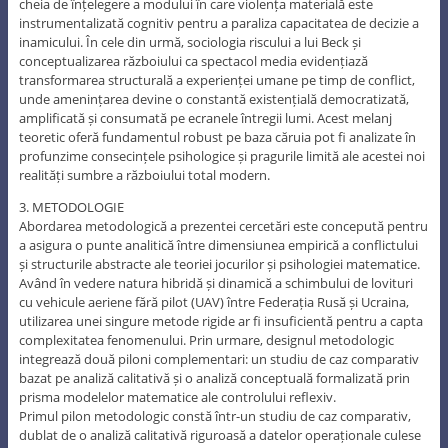
cheia de înțelegere a modului în care violența materială este
instrumentalizată cognitiv pentru a paraliza capacitatea de decizie a
inamicului. În cele din urmă, sociologia riscului a lui Beck și
conceptualizarea războiului ca spectacol media evidențiază
transformarea structurală a experienței umane pe timp de conflict,
unde amenințarea devine o constantă existențială democratizată,
amplificată și consumată pe ecranele întregii lumi. Acest melanj
teoretic oferă fundamentul robust pe baza căruia pot fi analizate în
profunzime consecințele psihologice și pragurile limită ale acestei noi
realități sumbre a războiului total modern.
3. METODOLOGIE
Abordarea metodologică a prezentei cercetări este concepută pentru
a asigura o punte analitică între dimensiunea empirică a conflictului
și structurile abstracte ale teoriei jocurilor și psihologiei matematice.
Având în vedere natura hibridă și dinamică a schimbului de lovituri
cu vehicule aeriene fără pilot (UAV) între Federația Rusă și Ucraina,
utilizarea unei singure metode rigide ar fi insuficientă pentru a capta
complexitatea fenomenului. Prin urmare, designul metodologic
integrează două piloni complementari: un studiu de caz comparativ
bazat pe analiză calitativă și o analiză conceptuală formalizată prin
prisma modelelor matematice ale controlului reflexiv.
Primul pilon metodologic constă într-un studiu de caz comparativ,
dublat de o analiză calitativă riguroasă a datelor operaționale culese