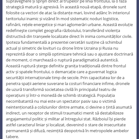
supraveghere și sprijin direct al trupelor pe linia frontului, la o fază
strategică matură și agresivă. În această nouă etapă, dronele sunt
folosite ca vectori de atac la distanțe mari, lovind adânc în interiorul
teritoriului inamic și vizând în mod sistematic noduri logistice,
rafinării, rețele energetice și mari aglomerări urbane. Această evoluție
redefineşte complet geografia războiului, transferând violența
distructivă din tranșeele localizate direct în inima comunităților civile.
Ipoteza fundamentală a prezentei cercetări susține că schimbul
actual și simetric de lovituri cu drone între Ucraina și Rusia nu
reprezintă doar o simplă optimizare tehnică sau o ajustare doctrinară
de moment, ci marchează o ruptură paradigmatică autentică.
Această ruptură șterge definitiv granița tradițională dintre frontul
activ și spatele frontului, o demarcație care a guvernat logica
securității internaționale timp de secole. Prin capacitatea lor de a
penetra spații aeriene suverane la costuri financiare infime, dronele
de uzură transformă societatea civilă în principalul teatru de
operațiuni și într-o monedă de schimb strategică. Populația
necombatantă nu mai este un spectator pasiv sau o victimă
neintenționată a coliziunilor dintre armate, ci devine o țintă asumată
indirect, un receptor de stimuli traumatici menit să destabilizeze
angajamentul politic și militar al întregului stat. Războiul își pierde
astfel caracterul liniar și localizat, devenind o stare de insecuritate
permanentă și difuză, resimțită deopotrivă în metropolele ambelor
tabere.