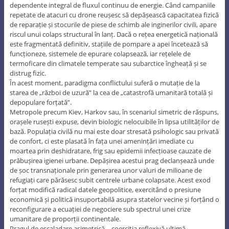
dependente integral de fluxul continuu de energie. Când campaniile
repetate de atacuri cu drone reușesc să depășească capacitatea fizică
de reparație și stocurile de piese de schimb ale inginerilor civili, apare
riscul unui colaps structural în lanț. Dacă o rețea energetică națională
este fragmentată definitiv, stațiile de pompare a apei încetează să
funcționeze, sistemele de epurare colapsează, iar rețelele de
termoficare din climatele temperate sau subarctice îngheață și se
distrug fizic.
În acest moment, paradigma conflictului suferă o mutație de la
starea de „război de uzură” la cea de „catastrofă umanitară totală și
depopulare forțată”.
Metropole precum Kiev, Harkov sau, în scenariul simetric de răspuns,
orașele rusești expuse, devin biologic nelocuibile în lipsa utilităților de
bază. Populația civilă nu mai este doar stresată psihologic sau privată
de confort, ci este plasată în fața unei amenințări imediate cu
moartea prin deshidratare, frig sau epidemii infecțioase cauzate de
prăbușirea igienei urbane. Depășirea acestui prag declanșează unde
de șoc transnaționale prin generarea unor valuri de milioane de
refugiați care părăsesc subit centrele urbane colapsate. Acest exod
forțat modifică radical datele geopolitice, exercitând o presiune
economică și politică insuportabilă asupra statelor vecine și forțând o
reconfigurare a ecuației de negociere sub spectrul unei crize
umanitare de proporții continentale.
Pragul de escaladare asimetrică – coerciția reflexivă ultimă