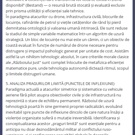
disponibil” (Bestand) — o resursă brută stocată și evaluată exclusiv
prin prisma utilității și eficienței sale tehnice.
În paradigma atacurilor cu drone, infrastructura civilă, blocurile de
locuințe, rafinăriile de petrol și viețile cetățenilor de rând își pierd
demnitatea ontologică și valoarea umană intrinsecă. Ele sunt reduse
la stadiul de simple variabile matematice într-un algoritm de uzură
strategică. Un bloc de locuințe nu mai este un cămin, ci un obiectiv de
coastă evaluat în funcție de numărul de drone necesare pentru
distrugere și impactul psihologic generat per unitate de cost. Asistăm
astfel la un nihilism tehnologic absolut, în care criteriile morale clasice
ale „Războiului Just” sunt complet înlocuite de metafizica eficienței
matematice pure, unde tehnologia autonomă dictează ritmul, scopul
și limitele distrugerii umane.
5. ANALIZA PRAGURILOR LIMITĂ (PUNCTELE DE INFLEXIUNE)
Paradigma actuală a atacurilor simetrice și sistematice cu vehicule
aeriene fără pilot asupra obiectivelor civile și de infrastructură nu
reprezintă o stare de echilibru permanent. Războiul de uzură
tehnologică poartă în sine germenii propriei radicalizări, evoluând
inevitabil spre puncte de inflexiune dincolo de care natura însăși a
violenței organizate suferă o mutație ireversibilă. Identificarea și
conceptualizarea acestor „praguri limită” sunt esențiale pentru a
anticipa nu doar deznodământul militar al conflictului ruso-