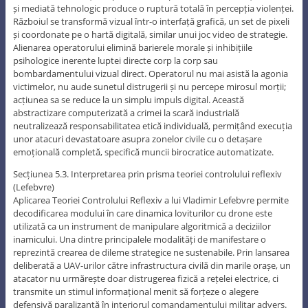
și mediată tehnologic produce o ruptură totală în percepția violenței.
Războiul se transformă vizual într-o interfață grafică, un set de pixeli
și coordonate pe o hartă digitală, similar unui joc video de strategie.
Alienarea operatorului elimină barierele morale și inhibițiile
psihologice inerente luptei directe corp la corp sau
bombardamentului vizual direct. Operatorul nu mai asistă la agonia
victimelor, nu aude sunetul distrugerii și nu percepe mirosul morții;
acțiunea sa se reduce la un simplu impuls digital. Această
abstractizare computerizată a crimei la scară industrială
neutralizează responsabilitatea etică individuală, permițând execuția
unor atacuri devastatoare asupra zonelor civile cu o detașare
emoțională completă, specifică muncii birocratice automatizate.
Secțiunea 5.3. Interpretarea prin prisma teoriei controlului reflexiv
(Lefebvre)
Aplicarea Teoriei Controlului Reflexiv a lui Vladimir Lefebvre permite
decodificarea modului în care dinamica loviturilor cu drone este
utilizată ca un instrument de manipulare algoritmică a deciziilor
inamicului. Una dintre principalele modalități de manifestare o
reprezintă crearea de dileme strategice ne sustenabile. Prin lansarea
deliberată a UAV-urilor către infrastructura civilă din marile orașe, un
atacator nu urmărește doar distrugerea fizică a rețelei electrice, ci
transmite un stimul informațional menit să forțeze o alegere
defensivă paralizantă în interiorul comandamentului militar advers.