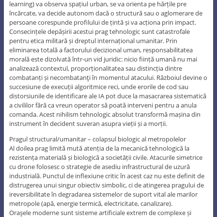
learning) va observa spațiul urban, se va orienta pe hărțile pre
încărcate, va decide autonom dacă o structură sau o aglomerare de
persoane corespunde profilului de țintă și va acționa prin impact.
Consecințele depășirii acestui prag tehnologic sunt catastrofale
pentru etica militară și dreptul internațional umanitar. Prin
eliminarea totală a factorului decizional uman, responsabilitatea
morală este dizolvată într-un vid juridic: nicio ființă umană nu mai
analizează contextul, proporționalitatea sau distincția dintre
combatanți și necombatanţi în momentul atacului. Războiul devine o
succesiune de execuții algoritmice reci, unde erorile de cod sau
distorsiunile de identificare ale IA pot duce la masacrarea sistematică
a civililor fără ca vreun operator să poată interveni pentru a anula
comanda. Acest nihilism tehnologic absolut transformă mașina din
instrument în decident suveran asupra vieții și a morții.
Pragul structural/umanitar – colapsul biologic al metropolelor
Al doilea prag limită mută atenția de la mecanică tehnologică la
rezistența materială și biologică a societății civile. Atacurile simetrice
cu drone folosesc o strategie de asediu infrastructural de uzură
industrială. Punctul de inflexiune critic în acest caz nu este definit de
distrugerea unui singur obiectiv simbolic, ci de atingerea pragului de
ireversibilitate în degradarea sistemelor de suport vital ale marilor
metropole (apă, energie termică, electricitate, canalizare).
Oraşele moderne sunt sisteme artificiale extrem de complexe și