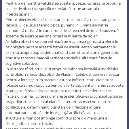
Pentru a demonstra validitatea acestei ipoteze, lucrarea își propune
o serie de obiective specifice corelate într-un ansamblu
interdisciplinar.
Primul obiectiv vizează delimitarea conceptuală a noii paradigme a
războiului de uzură tehnologică, punând în lumină asimetria
economică radicală în care drone de câteva mii de dolari epuizează
sisteme de apărare aeriană cotate la miliarde de dolari.
Al doilea obiectiv se concentrează pe maparea riguroasă a efectelor
psihologice pe care această formă de asediu aerian permanent le
exercită asupra populației, analizând cum stresul cronic generat de
atacurile repetate macină reziliența socială și alterează funcțiile
cognitive colective.
În al treilea rând, studiul își propune aplicarea formală a modelului
controlului reflexiv dezvoltat de Vladimir Lefebvre, demers necesar
pentru a înțelege cum atacurile asupra infrastructurii civile sunt
folosite ca stimuli calculați pentru a forța decidentul inamic să adopte
strategii defensive dezavantajoase din punct de vedere militar.
În cele din urmă, lucrarea urmărește identificarea și conceptualizarea
pragurilor critice de escaladare în interiorul acestei noi matrice
conflictuale, determinând punctele de inflexiune în care
automatizarea totală prin inteligență artificială sau colapsul
structural urban pot împinge conflictul spre o dimensiune a
distrugerii asimetrice totale.