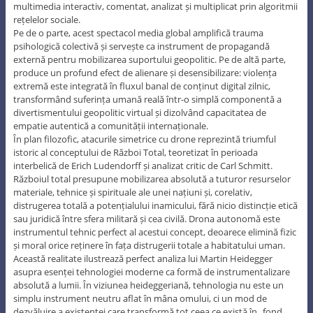
multimedia interactiv, comentat, analizat și multiplicat prin algoritmii
rețelelor sociale.
Pe de o parte, acest spectacol media global amplifică trauma
psihologică colectivă și servește ca instrument de propagandă
externă pentru mobilizarea suportului geopolitic. Pe de altă parte,
produce un profund efect de alienare și desensibilizare: violența
extremă este integrată în fluxul banal de conținut digital zilnic,
transformând suferința umană reală într-o simplă componentă a
divertismentului geopolitic virtual și dizolvând capacitatea de
empatie autentică a comunității internaționale.
În plan filozofic, atacurile simetrice cu drone reprezintă triumful
istoric al conceptului de Război Total, teoretizat în perioada
interbelică de Erich Ludendorff și analizat critic de Carl Schmitt.
Războiul total presupune mobilizarea absolută a tuturor resurselor
materiale, tehnice și spirituale ale unei națiuni și, corelativ,
distrugerea totală a potențialului inamicului, fără nicio distincție etică
sau juridică între sfera militară și cea civilă. Drona autonomă este
instrumentul tehnic perfect al acestui concept, deoarece elimină fizic
și moral orice reținere în fața distrugerii totale a habitatului uman.
Această realitate ilustrează perfect analiza lui Martin Heidegger
asupra esenței tehnologiei moderne ca formă de instrumentalizare
absolută a lumii. În viziunea heideggeriană, tehnologia nu este un
simplu instrument neutru aflat în mâna omului, ci un mod de
dezvăluire a existenței care transformă tot ceea ce există în „fond