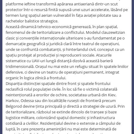
platforme ieftine transformă apărarea antiaeriană dintr-un scut
protector într-o resursă finită supusă unei uzuri accelerate, lăsând pe
termen lung spațiul aerian vulnerabil în fața aviației pilotate sau a
rachetelor balistice strategice.
Această dinamică tehnico-economică generează, în plan spațial,
fenomenul de de teritorializare a conflictului. Modelul clauzewitzian
clasic și convențiile internaționale ulterioare s-au fundamentat pe o
demarcație geografică și juridică clară între teatrul de operațiuni,
unde se confruntă combatanții, și hinterlandul civil, conceput ca un
spațiu protejat al producției și reproducerii sociale. Atacurile
sistematice cu UAV-uri lungă distanţă dizolvă această barieră
tridimensională. Orașul nu mai este un refugiu situat în spatele liniilor
defensive, ci devine un teatru de operațiuni permanent, integrat
organic în logica zilnică a frontului.
Dispariția distincției spațiale dintre front și spatele frontului
reclasifică rolul populației civile. În loc să fie o victimă colaterală
neintenționată a erorilor de ochire, societatea urbană din Kiev,
Harkov, Odessa sau din localitățile rusești de frontieră precum
Belgorod devine ținta principală și directă a strategiei de uzură. Prin
de teritorializare, războiul se extinde dincolo de tranșee și baze
logistice militare, colonizând spațiul domestic și infrastructura
cotidiană a civililor. Rezidențialul devine o extensie a câmpului de
luptă, în care prezența amenințării nu mai este determinată de