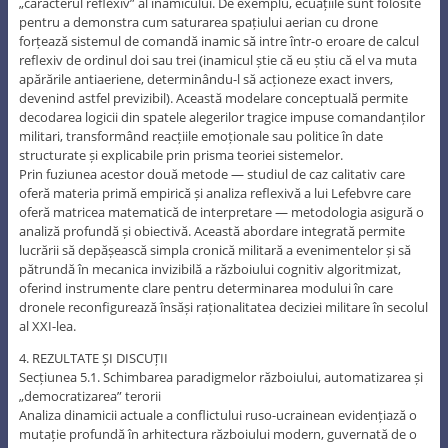
„caracterul reflexiv” al inamicului. De exemplu, ecuațiile sunt folosite
pentru a demonstra cum saturarea spațiului aerian cu drone
forțează sistemul de comandă inamic să intre într-o eroare de calcul
reflexiv de ordinul doi sau trei (inamicul știe că eu știu că el va muta
apărările antiaeriene, determinându-l să acționeze exact invers,
devenind astfel previzibil). Această modelare conceptuală permite
decodarea logicii din spatele alegerilor tragice impuse comandanților
militari, transformând reacțiile emoționale sau politice în date
structurate și explicabile prin prisma teoriei sistemelor.
Prin fuziunea acestor două metode — studiul de caz calitativ care
oferă materia primă empirică și analiza reflexivă a lui Lefebvre care
oferă matricea matematică de interpretare — metodologia asigură o
analiză profundă și obiectivă. Această abordare integrată permite
lucrării să depășească simpla cronică militară a evenimentelor și să
pătrundă în mecanica invizibilă a războiului cognitiv algoritmizat,
oferind instrumente clare pentru determinarea modului în care
dronele reconfigurează însăși raționalitatea deciziei militare în secolul
al XXI-lea.
4. REZULTATE ȘI DISCUȚII
Secțiunea 5.1. Schimbarea paradigmelor războiului, automatizarea și
„democratizarea” terorii
Analiza dinamicii actuale a conflictului ruso-ucrainean evidențiază o
mutație profundă în arhitectura războiului modern, guvernată de o