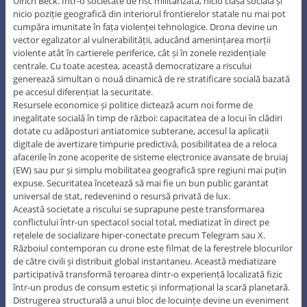
Ulrich Beck. Într-o societate de risc militarizată, nicio clasă socială și
nicio poziție geografică din interiorul frontierelor statale nu mai pot
cumpăra imunitate în fața violenței tehnologice. Drona devine un
vector egalizator al vulnerabilității, aducând amenințarea morții
violente atât în cartierele periferice, cât și în zonele rezidențiale
centrale. Cu toate acestea, această democratizare a riscului
generează simultan o nouă dinamică de re stratificare socială bazată
pe accesul diferențiat la securitate.
Resursele economice și politice dictează acum noi forme de
inegalitate socială în timp de război: capacitatea de a locui în clădiri
dotate cu adăposturi antiatomice subterane, accesul la aplicații
digitale de avertizare timpurie predictivă, posibilitatea de a reloca
afacerile în zone acoperite de sisteme electronice avansate de bruiaj
(EW) sau pur și simplu mobilitatea geografică spre regiuni mai puțin
expuse. Securitatea încetează să mai fie un bun public garantat
universal de stat, redevenind o resursă privată de lux.
Această societate a riscului se suprapune peste transformarea
conflictului într-un spectacol social total, mediatizat în direct pe
rețelele de socializare hiper-conectate precum Telegram sau X.
Războiul contemporan cu drone este filmat de la ferestrele blocurilor
de către civili și distribuit global instantaneu. Această mediatizare
participativă transformă teroarea dintr-o experiență localizată fizic
într-un produs de consum estetic și informațional la scară planetară.
Distrugerea structurală a unui bloc de locuințe devine un eveniment