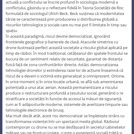
actuală a conflictului se înscrie profund în sociologia modernă a
conflictului, găsindu-și o reflectare fidelă în Teoria Societății de Risc
formulată de sociologul Ulrich Beck. Beck susținea că modernitatea
târzie se caracterizează prin producerea și distribuirea globală a
riscurilor tehnologice și sociale care nu mai pot fi limitate în timp sau
spațiu.
În această paradigmă, riscul devine democratizat, ignorând
frontierele geografice și barierele de clasă. Atacurile simetrice cu
drone ilustrează perfect această societate a riscului global aplicată pe
timp de război. În mod tradițional, cetățeanul din spatele frontului se
bucura de un sentiment relativ de securitate, garantat de distanța
fizică față de zona confruntărilor directe. Astăzi, democratizarea
tehnologiei dronelor și extinderea razei lor de acțiune înseamnă că
riscul de a deveni o victimă este generalizat și omniprezent. Oricine,
în orice moment și în orice locație urbană, se află sub amenințarea
potențială a unui atac aerian. Această permanentizare a riscului
produce o restructurare profundă a țesutului social, generând o re
stratificare a societății în funcție de accesul la măsuri de siguranță,
cum ar fi adăposturile moderne, sistemele de avertizare timpurie sau
tehnologiile electronice de bruiaj.
Mai mult decât atât, acest risc democratizat se împletește strâns cu
transformarea violenței într-un spectacol media global. Războiul
contemporan cu drone nu se mai desfășoară în secretul cabinetelor
militare sau pe fronturi izolate, ci este o experiență socială trăită și