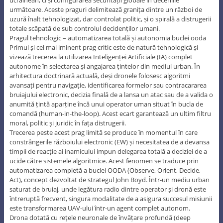
ucrainean, ci și configurarea securității globale în deceniile
următoare. Aceste praguri delimitează granița dintre un război de
uzură înalt tehnologizat, dar controlat politic, și o spirală a distrugerii
totale scăpată de sub controlul decidenților umani.
Pragul tehnologic – automatizarea totală și autonomia buclei ooda
Primul și cel mai iminent prag critic este de natură tehnologică și
vizează trecerea la utilizarea Inteligenței Artificiale (IA) complet
autonome în selectarea și angajarea țintelor din mediul urban. În
arhitectura doctrinară actuală, deși dronele folosesc algoritmi
avansați pentru navigație, identificarea formelor sau contracararea
bruiajului electronic, decizia finală de a lansa un atac sau de a valida o
anumită țintă aparține încă unui operator uman situat în bucla de
comandă (human-in-the-loop). Acest ecart garantează un ultim filtru
moral, politic și juridic în fața distrugerii.
Trecerea peste acest prag limită se produce în momentul în care
constrângerile războiului electronic (EW) și necesitatea de a devansa
timpii de reacție ai inamicului impun delegarea totală a deciziei de a
ucide către sistemele algoritmice. Acest fenomen se traduce prin
automatizarea completă a buclei OODA (Observe, Orient, Decide,
Act), concept dezvoltat de strategul John Boyd. Într-un mediu urban
saturat de bruiaj, unde legătura radio dintre operator și dronă este
întreruptă frecvent, singura modalitate de a asigura succesul misiunii
este transformarea UAV-ului într-un agent complet autonom.
Drona dotată cu rețele neuronale de învățare profundă (deep