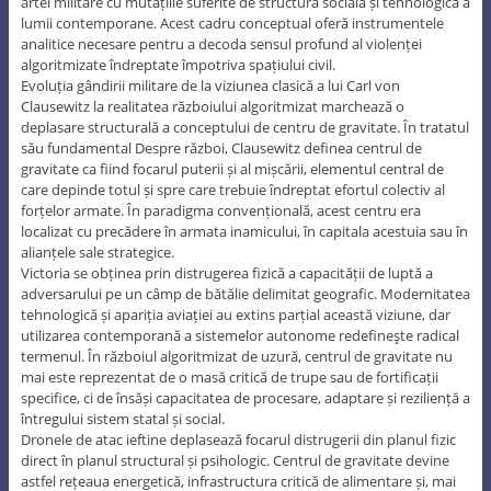
artei militare cu mutațiile suferite de structura socială și tehnologică a
lumii contemporane. Acest cadru conceptual oferă instrumentele
analitice necesare pentru a decoda sensul profund al violenței
algoritmizate îndreptate împotriva spațiului civil.
Evoluția gândirii militare de la viziunea clasică a lui Carl von
Clausewitz la realitatea războiului algoritmizat marchează o
deplasare structurală a conceptului de centru de gravitate. În tratatul
său fundamental Despre război, Clausewitz definea centrul de
gravitate ca fiind focarul puterii și al mișcării, elementul central de
care depinde totul și spre care trebuie îndreptat efortul colectiv al
forțelor armate. În paradigma convențională, acest centru era
localizat cu precădere în armata inamicului, în capitala acestuia sau în
alianțele sale strategice.
Victoria se obținea prin distrugerea fizică a capacității de luptă a
adversarului pe un câmp de bătălie delimitat geografic. Modernitatea
tehnologică și apariția aviației au extins parțial această viziune, dar
utilizarea contemporană a sistemelor autonome redefineşte radical
termenul. În războiul algoritmizat de uzură, centrul de gravitate nu
mai este reprezentat de o masă critică de trupe sau de fortificații
specifice, ci de însăși capacitatea de procesare, adaptare și reziliență a
întregului sistem statal și social.
Dronele de atac ieftine deplasează focarul distrugerii din planul fizic
direct în planul structural și psihologic. Centrul de gravitate devine
astfel rețeaua energetică, infrastructura critică de alimentare și, mai