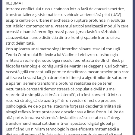
REZUMAT
Intrarea conflictului ruso-ucrainean într-o fază de atacuri simetrice,
transfrontaliere și sistematice cu vehicule aeriene fără pilot (UAV)
asupra centrelor urbane marchează o ruptură profundă în evoluția
ostilităților contemporane. Prezentul articol analizează modul în care
această dinamică reconfigurează paradigma clasică a războiului
clauzewitzian, unde distincția dintre front și spatele frontului era
strict delimitată.
Prin aplicarea unei metodologii interdisciplinare, studiul conjugă
Teoria Controlului Reflexiv a lui Vladimir Lefebvre cu psihologia
militară a rezilienței, sociologia riscului teoretizată de Ulrich Beck și
filozofia tehnologiei configurată de Martin Heidegger și Carl Schmitt.
Această grilă conceptuală permite descifrarea mecanismelor prin care
utilizarea la scară largă a dronelor ieftine și a algoritmilor de saturare
a apărării aeriene transformă profund realitatea de pe teren.
Rezultatele cercetării demonstrează că populația civilă nu mai
reprezintă o simplă „victimă colaterală”, ci a fost convertită într-o
resursă strategică de uzură și într-un vector direct de presiune
psihologică. Pe de o parte, atacurile forțează decidenții militari să
aleagă reflexiv între protejarea orașelor sau a liniei frontului. Pe de
altă parte, teroarea sistemică destabilizează societatea ca întreg,
transformând riscul cotidian într-un spectacol digital global și
justificând un nihilism tehnologic în care eficiența matematică a
distrugerii primează în fața eticii. Lucrarea concluzionează că noul