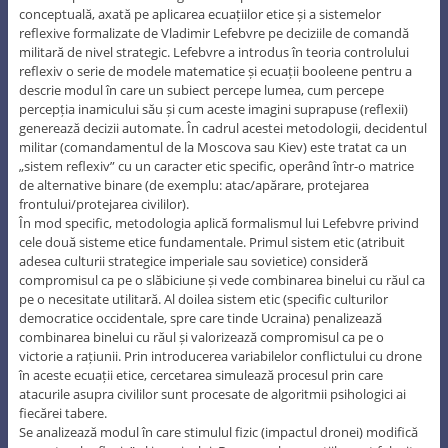
conceptuală, axată pe aplicarea ecuațiilor etice și a sistemelor
reflexive formalizate de Vladimir Lefebvre pe deciziile de comandă
militară de nivel strategic. Lefebvre a introdus în teoria controlului
reflexiv o serie de modele matematice și ecuații booleene pentru a
descrie modul în care un subiect percepe lumea, cum percepe
percepția inamicului său și cum aceste imagini suprapuse (reflexii)
generează decizii automate. În cadrul acestei metodologii, decidentul
militar (comandamentul de la Moscova sau Kiev) este tratat ca un
„sistem reflexiv” cu un caracter etic specific, operând într-o matrice
de alternative binare (de exemplu: atac/apărare, protejarea
frontului/protejarea civililor).
În mod specific, metodologia aplică formalismul lui Lefebvre privind
cele două sisteme etice fundamentale. Primul sistem etic (atribuit
adesea culturii strategice imperiale sau sovietice) consideră
compromisul ca pe o slăbiciune și vede combinarea binelui cu răul ca
pe o necesitate utilitară. Al doilea sistem etic (specific culturilor
democratice occidentale, spre care tinde Ucraina) penalizează
combinarea binelui cu răul și valorizează compromisul ca pe o
victorie a rațiunii. Prin introducerea variabilelor conflictului cu drone
în aceste ecuații etice, cercetarea simulează procesul prin care
atacurile asupra civililor sunt procesate de algoritmii psihologici ai
fiecărei tabere.
Se analizează modul în care stimulul fizic (impactul dronei) modifică