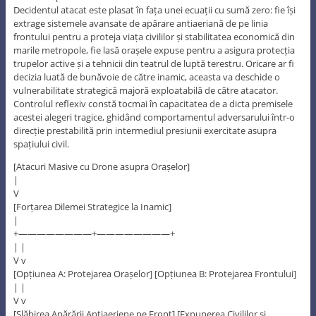
Decidentul atacat este plasat în fața unei ecuații cu sumă zero: fie își
extrage sistemele avansate de apărare antiaeriană de pe linia
frontului pentru a proteja viața civililor și stabilitatea economică din
marile metropole, fie lasă orașele expuse pentru a asigura protecția
trupelor active și a tehnicii din teatrul de luptă terestru. Oricare ar fi
decizia luată de bunăvoie de către inamic, aceasta va deschide o
vulnerabilitate strategică majoră exploatabilă de către atacator.
Controlul reflexiv constă tocmai în capacitatea de a dicta premisele
acestei alegeri tragice, ghidând comportamentul adversarului într-o
direcție prestabilită prin intermediul presiunii exercitate asupra
spațiului civil.
[Atacuri Masive cu Drone asupra Orașelor]
|
V
[Forțarea Dilemei Strategice la Inamic]
|
+————————+————————+
| |
V v
[Opțiunea A: Protejarea Orașelor] [Opțiunea B: Protejarea Frontului]
| |
V v
[Slăbirea Apărării Antiaeriene pe Front] [Expunerea Civililor și