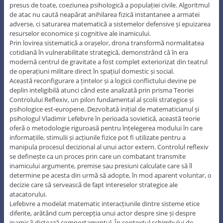
presus de toate, coeziunea psihologică a populației civile. Algoritmul
de atac nu caută neapărat anihilarea fizică instantanee a armatei
adverse, ci saturarea matematică a sistemelor defensive și epuizarea
resurselor economice și cognitive ale inamicului.
Prin lovirea sistematică a orașelor, drona transformă normalitatea
cotidiană în vulnerabilitate strategică, demonstrând că în era
modernă centrul de gravitate a fost complet exteriorizat din teatrul
de operațiuni militare direct în spațiul domestic și social.
Această reconfigurare a țintelor și a logicii conflictului devine pe
deplin inteligibilă atunci când este analizată prin prisma Teoriei
Controlului Reflexiv, un pilon fundamental al școlii strategice și
psihologice est-europene. Dezvoltată inițial de matematicianul și
psihologul Vladimir Lefebvre în perioada sovietică, această teorie
oferă o metodologie riguroasă pentru înțelegerea modului în care
informațiile, stimulii și acțiunile fizice pot fi utilizate pentru a
manipula procesul decizional al unui actor extern. Controlul reflexiv
se definește ca un proces prin care un combatant transmite
inamicului argumente, premise sau presiuni calculate care să îl
determine pe acesta din urmă să adopte, în mod aparent voluntar, o
decizie care să servească de fapt intereselor strategice ale
atacatorului.
Lefebvre a modelat matematic interacțiunile dintre sisteme etice
diferite, arătând cum percepția unui actor despre sine și despre
inamic îi dictează comportamentul. În contextul schimbului de