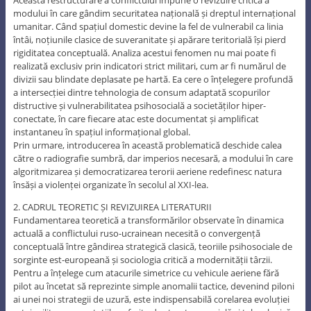
Această restructurare a conflictului impune o revizuire critică a
modului în care gândim securitatea națională și dreptul internațional
umanitar. Când spațiul domestic devine la fel de vulnerabil ca linia
întâi, noțiunile clasice de suveranitate și apărare teritorială își pierd
rigiditatea conceptuală. Analiza acestui fenomen nu mai poate fi
realizată exclusiv prin indicatori strict militari, cum ar fi numărul de
divizii sau blindate deplasate pe hartă. Ea cere o înțelegere profundă
a intersecției dintre tehnologia de consum adaptată scopurilor
distructive și vulnerabilitatea psihosocială a societăților hiper-
conectate, în care fiecare atac este documentat și amplificat
instantaneu în spațiul informațional global.
Prin urmare, introducerea în această problematică deschide calea
către o radiografie sumbră, dar imperios necesară, a modului în care
algoritmizarea și democratizarea terorii aeriene redefinesc natura
însăși a violenței organizate în secolul al XXI-lea.
2. CADRUL TEORETIC ȘI REVIZUIREA LITERATURII
Fundamentarea teoretică a transformărilor observate în dinamica
actuală a conflictului ruso-ucrainean necesită o convergență
conceptuală între gândirea strategică clasică, teoriile psihosociale de
sorginte est-europeană și sociologia critică a modernității târzii.
Pentru a înțelege cum atacurile simetrice cu vehicule aeriene fără
pilot au încetat să reprezinte simple anomalii tactice, devenind piloni
ai unei noi strategii de uzură, este indispensabilă corelarea evoluției