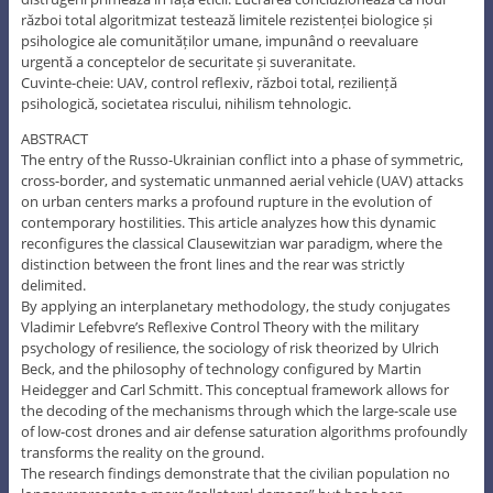
război total algoritmizat testează limitele rezistenței biologice și
psihologice ale comunităților umane, impunând o reevaluare
urgentă a conceptelor de securitate și suveranitate.
Cuvinte-cheie: UAV, control reflexiv, război total, reziliență
psihologică, societatea riscului, nihilism tehnologic.
ABSTRACT
The entry of the Russo-Ukrainian conflict into a phase of symmetric,
cross-border, and systematic unmanned aerial vehicle (UAV) attacks
on urban centers marks a profound rupture in the evolution of
contemporary hostilities. This article analyzes how this dynamic
reconfigures the classical Clausewitzian war paradigm, where the
distinction between the front lines and the rear was strictly
delimited.
By applying an interplanetary methodology, the study conjugates
Vladimir Lefebvre’s Reflexive Control Theory with the military
psychology of resilience, the sociology of risk theorized by Ulrich
Beck, and the philosophy of technology configured by Martin
Heidegger and Carl Schmitt. This conceptual framework allows for
the decoding of the mechanisms through which the large-scale use
of low-cost drones and air defense saturation algorithms profoundly
transforms the reality on the ground.
The research findings demonstrate that the civilian population no