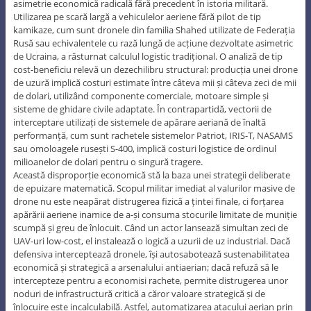
asimetrie economică radicală fără precedent în istoria militară.
Utilizarea pe scară largă a vehiculelor aeriene fără pilot de tip
kamikaze, cum sunt dronele din familia Shahed utilizate de Federația
Rusă sau echivalentele cu rază lungă de acțiune dezvoltate asimetric
de Ucraina, a răsturnat calculul logistic tradițional. O analiză de tip
cost-beneficiu relevă un dezechilibru structural: producția unei drone
de uzură implică costuri estimate între câteva mii și câteva zeci de mii
de dolari, utilizând componente comerciale, motoare simple și
sisteme de ghidare civile adaptate. În contrapartidă, vectorii de
interceptare utilizați de sistemele de apărare aeriană de înaltă
performanță, cum sunt rachetele sistemelor Patriot, IRIS-T, NASAMS
sau omoloagele rusești S-400, implică costuri logistice de ordinul
milioanelor de dolari pentru o singură tragere.
Această disproporție economică stă la baza unei strategii deliberate
de epuizare matematică. Scopul militar imediat al valurilor masive de
drone nu este neapărat distrugerea fizică a țintei finale, ci forțarea
apărării aeriene inamice de a-și consuma stocurile limitate de muniție
scumpă și greu de înlocuit. Când un actor lansează simultan zeci de
UAV-uri low-cost, el instalează o logică a uzurii de uz industrial. Dacă
defensiva interceptează dronele, își autosabotează sustenabilitatea
economică și strategică a arsenalului antiaerian; dacă refuză să le
intercepteze pentru a economisi rachete, permite distrugerea unor
noduri de infrastructură critică a căror valoare strategică și de
înlocuire este incalculabilă. Astfel, automatizarea atacului aerian prin