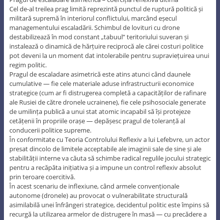
Cel de-al treilea prag limită reprezintă punctul de ruptură politică și
militară supremă în interiorul conflictului, marcând eșecul
managementului escaladării. Schimbul de lovituri cu drone
destabilizează în mod constant „tabuul” teritoriului suveran și
instalează o dinamică de hărțuire reciprocă ale cărei costuri politice
pot deveni la un moment dat intolerabile pentru supraviețuirea unui
regim politic.
Pragul de escaladare asimetrică este atins atunci când daunele
cumulative — fie cele materiale aduse infrastructurii economice
strategice (cum ar fi distrugerea completă a capacităților de rafinare
ale Rusiei de către dronele ucrainene), fie cele psihosociale generate
de umilința publică a unui stat atomic incapabil să își protejeze
cetățenii în propriile orașe — depășesc pragul de toleranță al
conducerii politice supreme.
În conformitate cu Teoria Controlului Reflexiv a lui Lefebvre, un actor
presat dincolo de limitele acceptabile ale imaginii sale de sine și ale
stabilității interne va căuta să schimbe radical regulile jocului strategic
pentru a recăpăta inițiativa și a impune un control reflexiv absolut
prin teroare coercitivă.
În acest scenariu de inflexiune, când armele convenționale
autonome (dronele) au provocat o vulnerabilitate structurală
asimilabilă unei înfrângeri strategice, decidentul politic este împins să
recurgă la utilizarea armelor de distrugere în masă — cu precădere a