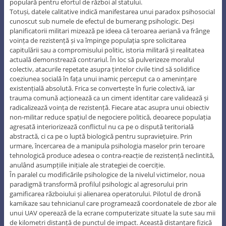
populară pentru efortul de război al statului.
Totuși, datele calitative indică manifestarea unui paradox psihosocial
cunoscut sub numele de efectul de bumerang psihologic. Deși
planificatorii militari mizează pe ideea că teroarea aeriană va frânge
voința de rezistență și va împinge populația spre solicitarea
capitulării sau a compromisului politic, istoria militară și realitatea
actuală demonstrează contrariul. În loc să pulverizeze moralul
colectiv, atacurile repetate asupra țintelor civile tind să solidifice
coeziunea socială în fața unui inamic perceput ca o amenințare
existențială absolută. Frica se convertește în furie colectivă, iar
trauma comună acționează ca un ciment identitar care validează și
radicalizează voința de rezistență. Fiecare atac asupra unui obiectiv
non-militar reduce spațiul de negociere politică, deoarece populația
agresată interiorizează conflictul nu ca pe o dispută teritorială
abstractă, ci ca pe o luptă biologică pentru supraviețuire. Prin
urmare, încercarea de a manipula psihologia maselor prin teroare
tehnologică produce adesea o contra-reacție de rezistență neclintită,
anulând asumpțiile inițiale ale strategiei de coerciție.
În paralel cu modificările psihologice de la nivelul victimelor, noua
paradigmă transformă profilul psihologic al agresorului prin
gamificarea războiului și alienarea operatorului. Pilotul de dronă
kamikaze sau tehnicianul care programează coordonatele de zbor ale
unui UAV operează de la ecrane computerizate situate la sute sau mii
de kilometri distanță de punctul de impact. Această distanțare fizică