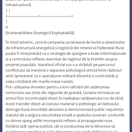
Infrastructurii]
| |
+————————+————————+
|
V
[Vulnerabilitate Strategică Exploatabilă]
În mod simetric, contră-campania ucraineană de lovire a obiectivelor
de infrastructură energetică și logistică din interiorul Federației Ruse
poate fi interpretată ca o strategie de spargere a bulei informaționale
și a controlului reflexiv exercitat de regimul de la Kremlin asupra
propriei populații. Narativul oficial rus s-a străduit pe parcursul
conflictului să mențină o separare psihologică strictă între războiul
activ (prezentat ca o operațiune militară distantă și controlată) și
viața cotidiană din marile orașe rusești.
Prin utilizarea dronelor pentru a lovi rafinării din adâncimea
teritoriului sau ținte din regiunile de graniță, Ucraina introduce un
stimul fizic incontrolabil direct în realitatea cetățeanului rus de rând.
Acest transfer direct al costului material și psihologic al războiului
distruge iluzia imunității absolute și demonstrează public neputința
statului de a asigura securitatea totală a spațiului suveran. Loviturile
cu drone sparg astfel monopolul reflexiv al propagandei ruse,
forțând atât opinia publică, cât și conducerea de la Moscova să
reacționeze emoțional, să își disperseze resursele defensive și să