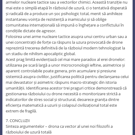
armelor nucleare tactice sau a vectorilor chimici. Această tranziție nu
mai este o simplă etapă în războiul de uzură, ci o tentativă disperată
și radicală de a produce un șoc psihologic total, menit să anihileze
instantaneu voința de rezistență a inamicului și să oblige
comunitatea internațională să impună o înghețare a conflictului în
condițiile dictate de agresor.
Folosirea unei arme nucleare tactice asupra unui centru urban sau a
unei concentrații de forțe ca răspuns la uzura provocată de drone
reprezintă trecerea definitivă de la războiul modern tehnologizat la
un stadiu de nihilism apocaliptic global.
Acest prag limită evidențiază cel mai mare paradox al erei dronelor:
utilizarea pe scară largă a unor microcronologii ieftine, asimetrice și
aparent controlabile poate genera, prin acumulare și presiune
sistemică asupra civililor, justificarea politică pentru declanșarea celui
mai devastator și asimetric răspuns macro-strategic din istoria
umanității. Identificarea acestor trei praguri critice demonstrează că
gestionarea războiului cu drone necesită o monitorizare strictă a
indicatorilor de stres social și structural, deoarece granița dintre
eficiența matematică a uzurii și colapsul civilizațional total este
extrem de fragilă.
7. CONCLUZII
Sinteza argumentelor – drona ca vector al unei noi filozofii a
războiului de uzură totală