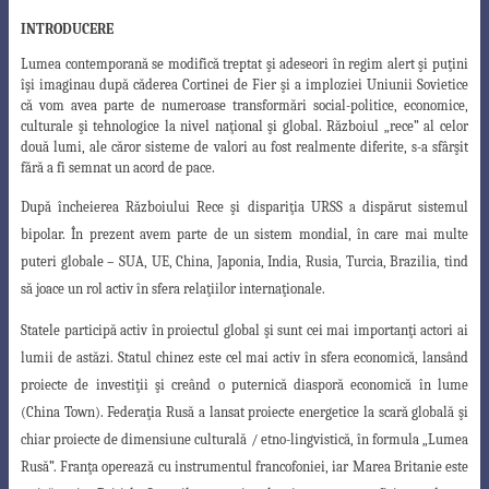
INTRODUCERE
Lumea contemporană se modifică treptat şi adeseori în regim alert şi puţini
îşi imaginau după căderea Cortinei de Fier şi a imploziei Uniunii Sovietice
că vom avea parte de numeroase transformări social-politice, economice,
culturale şi tehnologice la nivel naţional şi global. Războiul „rece” al celor
două lumi, ale căror sisteme de valori au fost realmente diferite, s-a sfârşit
fără a fi semnat un acord de pace.
După încheierea Războiului Rece şi dispariţia URSS a dispărut sistemul
bipolar.
În prezent avem parte de un sistem mondial, în care mai multe
puteri globale – SUA, UE
, China, Japonia, India, Rusia, Turcia, Brazilia, tind
să joace un rol activ în sfera relaţiilor internaţionale.
Statele participă activ în proiectul global şi sunt cei mai importanţi actori ai
lumii de astăzi. Statul chinez este cel mai activ în sfera economică, lansând
proiecte de investiţii şi creând o puternică diasporă economică în lume
(China Town). Federaţia Rusă a lansat proiecte energetice la scară globală şi
chiar proiecte de dimensiune culturală /
etno-lingvistică, în formula „Lumea
Rusă”. Franţa operează cu instrumentul francofoniei
,
iar Marea Britanie este