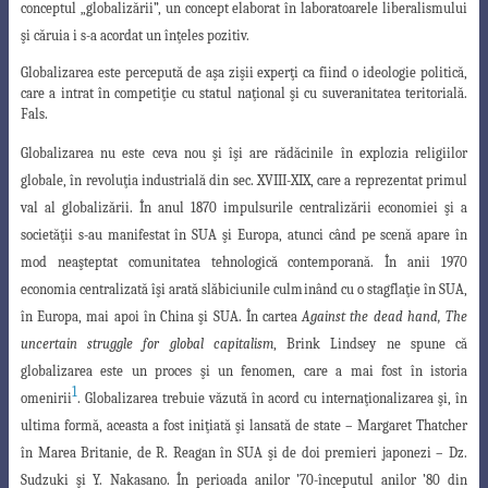
conceptul „globalizării”, un concept elaborat în laboratoarele liberalismului
şi căruia i s-a acordat un înţeles pozitiv.
Globalizarea este percepută de aşa zişii experţi ca fiind o ideologie politică,
care a intrat în competiţie cu statul naţional şi cu suveranitatea teritorială.
Fals.
Globalizarea nu este ceva nou şi îşi are rădăcinile în explozia religiilor
globale, în revoluţia industrială din sec. XVIII-XIX, care a reprezentat primul
val al globalizării. În anul 1870 impulsurile centralizării economiei şi a
societăţii s-au manifestat în SUA şi Europa, atunci când pe scenă apare în
mod neaşteptat comunitatea tehnologică contemporană. În anii 1970
economia centralizată îşi arată slăbiciunile culminând cu o stagflaţie în SUA,
în Europa, mai apoi în China şi SUA. În cartea
Against the dead hand, The
uncertain struggle for global capitalism
, Brink Lindsey ne spune că
globalizarea este un proces şi un fenomen, care a mai fost în istoria
1
omenirii
. Globalizarea trebuie văzută în acord cu internaţionalizarea şi, în
ultima formă, aceasta a fost iniţiată şi lansată de state – Margaret Thatcher
în Marea Britanie, de R. Reagan în SUA şi de doi premieri japonezi – Dz.
Sudzuki şi Y. Nakasano. În perioada anilor ’
70-începutul anilor ’80 din