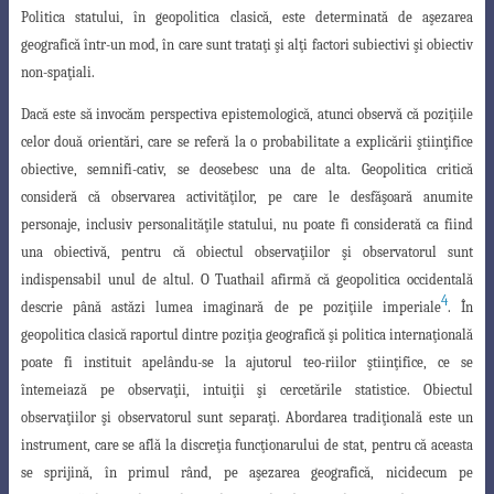
Politica statului, în geopolitica clasică, este determinată de aşezarea
geografică într-un mod, în care sunt trataţi şi alţi factori subiectivi şi obiectiv
non-spaţiali.
Dacă este să invocăm perspectiva epistemologică, atunci observă că poziţiile
celor
două orientări, care se referă la o probabilitate a explicării ştiinţifice
obiective, semnifi-cativ, se deosebesc una de alta. Geopolitica critică
consideră că observarea activităţilor, pe care le desfăşoară anumite
personaje, inclusiv personalităţile statului, nu poate fi considerată ca fiind
una obiectivă, pentru că obiectul observaţiilor şi observatorul sunt
indispensabil unul de altul. O Tuathail afirmă că geopolitica occidentală
4
descrie până astăzi lumea imaginară de pe poziţiile imperiale
. În
geopolitica clasică raportul dintre
poziţia geografică şi politica internaţională
poate fi instituit apelându-se la ajutorul teo
-riilor ştiinţifice, ce se
întemeiază pe observaţii, intuiţii şi cercetările statistice. Obiectul
observaţiilor şi observatorul sunt separaţi. Abordarea tradiţională este un
instrument, care se află la discreţia funcţionarului de stat, pentru că aceasta
se sprijină, în primul rând, pe aşezarea geografică, nicidecum pe