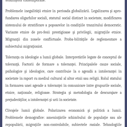
tendinţelor contemporane.
Problemele
inegalităţii etnice în perioada globalizării.
Legalizarea şi apro-
fundarea oligarhilor sociali, statutul social distinct în societate, modificarea
sistemului de stratificare a popoarelor în condiţiile tranzitului democratic.
Variante etnice de pro-fesii prestigioase şi privilegii, migraţiile etnice.
Migranţii din zonele conflictuale. Proba-bilităţile de reglementare a
subiectului migraţionist.
Toleranţa ca ideologie a lumii globale.
Interpretările legate de conceptul de
toleranţă. Factorii de formare a toleranţei. Principalele cauze sociale,
psihologice şi ideologice, care contribuie la o agendă a intoleranţei în
societate în raport cu mediul cultural al altor etnii sau religii. Rolul statului
în formarea unei agende a toleranţei în
comunicare între grupurile sociale,
etnice, naţionale, religioase. Strategia şi metodologia
de descurajare a
prejudecăţilor, a intoleranţei şi urii în societate.
Clivajele lumii globale.
Polarizarea economică şi politică a lumii.
Problemele demografice: ameninţările schimbului de populaţie sau ale
repopulării, migraţiile non-controlabile, subiectele rasiale. Tehnologiile