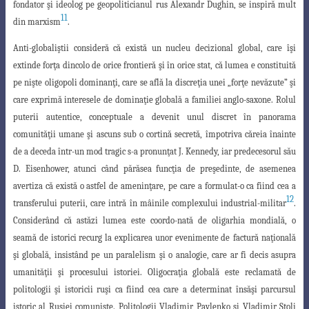
fondator şi ideolog pe geopoliticianul rus Alexandr Dughin, se inspiră mult
11
din marxism
.
Anti-globaliştii consideră că există un nucleu decizional global, care îşi
extinde forţa dincolo de orice frontieră şi în orice stat, că lumea e constituită
pe nişte oligopoli dominanţi, care se află la discreţia unei „forţe nevăzute” şi
care exprimă interesele de
dominaţie globală a familiei anglo-saxone. Rolul
puterii autentice, conceptuale a devenit
unul discret în panorama
comunităţii umane şi ascuns sub o cortină secretă, împotriva
căreia înainte
de a deceda într-un mod tragic s-a pronunţat J. Kennedy, iar predecesorul
său
D. Eisenhower, atunci când părăsea funcţia de preşedinte, de asemenea
avertiza că există o astfel de ameninţare, pe care a formulat-o ca fiind cea a
12
transferului puterii, care intră
în mâinile complexului industrial-militar
.
Considerând că astăzi lumea
este coordo-
nată de oligarhia mondială, o
seamă de istorici recurg la explicarea unor evenimente de
factură naţională
şi globală, insistând pe un paralelism şi o analogie, care ar fi decis asupra
umanităţii şi procesului istoriei. Oligocraţia globală este reclamată de
politologii şi istoricii
ruşi ca fiind cea care a determinat însăşi parcursul
istoric al Rusiei comuniste
. Politologii Vladimir Pavlenko şi Vladimir Ştoli