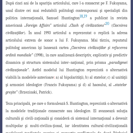
După cinci ani de la apariţia articolului, care l-a consacrat pe F. Fukuyama,
unul
dintre cei mai redutabili politologi contemporani şi specialişti din
18
,
19
politica internaţională
,
Samuel Huntington
a publicat în revista
20
americană
„Foreign Affairs”
articolul
„Clash of
civilizations”
(
Ciocnirea
civilizaţiilor
). În anul 1993 articolul a reprezentat o replică la adresa
articolului extrem de sonor a lui F. Fukuyama. Mai târziu, reputatul
politolog
american îşi lansează cartea
„
Ciocnirea civilizaţiilor şi refacerea
ordinii mondiale”
(1998
),
în care analizează descriptiv, explicativ şi predictiv
dinamica şi structura sistemului inter
–
naţional, prin prisma „
paradigmei
civilizaţionale”
. Astfel modelul lui Huntington reprezintă
o alternativă
viabilă la modelele anterioare
:
a) al bipolarităţii; b) al statelor; c) al unităţii
şi
armoniei ideologice (Francis Fukuyama) şi d) al haosului, al
„statelor
greşite”
(Brzezinski
, Patrick).
Teza principală, pe care o formulează S. Huntington, reprezintă o alternativă
la modelele tradiţionale consacrate sau ideologice. El avansează soluţia
culturală şi civili-zaţională şi consideră că sistemul internaţional a devenit
multipolar şi multi-civiliza-ţional, iar identitatea cultural-civilizaţională