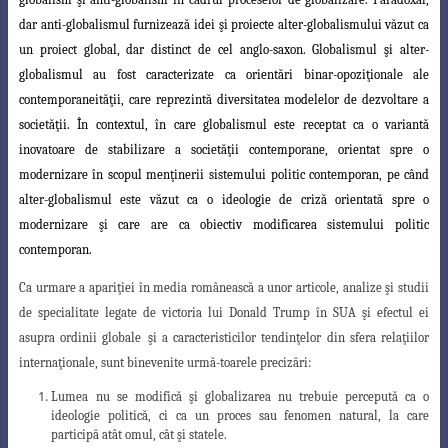
dar anti-globalismul furnizează idei şi proiecte alter-globalismului văzut ca
un proiect global, dar distinct de
cel anglo-saxon. Globalismul şi alter-
globalismul au fost caracterizate ca orientări binar-
o
poziţionale ale
contemporaneităţii, care reprezintă diversitatea modelelor de dezvoltare
a
societăţii. În contextul, în care globalismul este receptat ca o variantă
inovatoare de stabilizare a societăţii contemporane, orientat spre o
modernizare în scopul menţinerii sistemului politic contemporan, pe când
alter-globalismul este văzut ca o ideologie de c
riză orientată spre o
modernizare şi care are ca obiectiv modificarea sistemului politic
contemporan.
Ca urmare a apariţiei în media românească a unor articole, analize şi studii
de
specialitate legate de victoria lui Donald Trump în SUA şi efectul ei
asupra ordinii globale
şi a caracteristicilor tendinţelor din sfera relaţiilor
internaţionale, sunt binevenite urmă
-toarele precizări:
Lumea nu se modifică şi globalizarea nu trebuie percepută ca o
ideologie politică, ci ca un proces sau fenomen natural, la care
participă atât omul, cât şi statele.