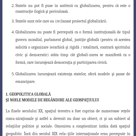
Statele nu pot fi puse în antiteză cu globalizarea, pentru că este o
construcţie ilogică şi periculoasă.
Statele sunt cele care au (re)lansat proiectul globalizării.
Globalizarea nu poate fi percepută ca o formă instituţională de tipul
guvern mondial
, parlament global, justiţie globală (pentru că acestea
solicită o organizare ierarhică şi rigidă / totalitară, contrară spiritului
civic şi democratic) atâta timp cât globali-zarea se manifestă ca o
formă, care încurajează democraţia şi participarea civică.
Globalizarea încurajează existenţa statelor, oferă modele şi şanse de
emancipare.
1. GEOPOLITICA GLOBALĂ
ŞI NOILE MODELE DE REGÂNDIRE ALE GEOSPAŢIULUI
La finele secolului XX, spaţiul terestru a fost cuprins de numeroase reţele
comu-nicaţionale şi astfel a devenit nu doar un obiect, ci şi un subiect al
relaţiilor politice şi
sociale. Omenirea a conştientizat întâia dată spaţiul
geopolitic. Încă din secolul XIX rela
–
ţiile internaţionale erau percepute în