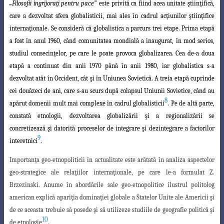
„Filosofii îngrijoraţi pentru pace
”
este privită ca fiind acea unitate ştiinţifică,
care a dezvoltat sfera globalisticii, mai ales în
cadrul acţiunilor ştiinţifice
internaţionale. Se consideră că globalistica a parcurs trei etape
.
Prima etapă
a fost în anul 1960, când comunitatea mondială a inaugurat, în mod serios,
studiul consecinţelor, pe care le poate provoca globalizarea. Cea de-a doua
etapă a continuat din anii 1970 până în anii 1980, iar globalistica s-a
dezvoltat atât în Occident, cât şi în Uniunea Sovietică. A treia etapă cuprinde
cei douăzeci de ani, care s-au scurs după colapsul Uniunii Sovietice, când au
8
apărut domenii mult mai complexe în cadrul globalisticii
. Pe de altă parte,
constată etnologii, dezvoltarea globalizării şi a regionalizării se
concretizează şi datorită proceselor de integrare şi dezintegrare a factorilor
9
interetnici
.
Importanţa geo-etnopoliticii în actualitate este arătată în analiza aspectelor
geo-
strategice ale relaţiilor internaţionale, pe care le-a formulat Z.
Brzezinski. Anume în abor
dările sale geo-etnopolitice ilustrul politolog
american explică apariţia dominaţiei globale a Statelor Unite ale Americii şi
de ce aceasta trebuie să posede şi să utilizeze studiile de geografie politică şi
10
de etnologie
.