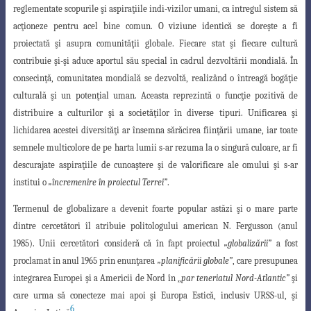
reglementate scopurile şi aspiraţiile indi-
vizilor umani, ca întregul sistem să
acţioneze pentru acel bine comun. O viziune identică
se doreşte a fi
proiectată şi asupra comunităţii globale. Fiecare stat şi fiecare cultură
contribuie şi-şi aduce aportul său special în cadrul dezvoltării mondială. În
consecinţă,
comunitatea mondială se dezvoltă, realizând o întreagă bogăţie
culturală şi un potenţial
uman. Aceasta reprezintă o funcţie pozitivă de
distribuire a culturilor şi a societăţilor
în diverse tipuri. Unificarea şi
lichidarea acestei diversităţi ar însemna sărăcirea fiinţării
umane, iar toate
semnele multicolore de pe harta lumii s-ar rezuma la o singură culoare
, ar fi
descurajate aspiraţiile de cunoaştere şi de valorificare ale omului şi s-ar
institui o
„încremenire în proiectul Terrei”
.
Termenul de globalizare a devenit foarte popular astăzi şi o mare parte
dintre
cercetători îl atribuie politologului american N. Fergusson (anul
1985). Unii cercetători
consideră că în fapt proiectul
„globalizării”
a fost
proclamat în anul 1965 prin enunţarea
„planificării globale”
, care presupunea
integrarea Europei şi a Americii de Nord în „
par teneriatul Nord-Atlantic”
şi
care urma să conecteze mai apoi şi Europa Estică, inclusiv URSS-ul, şi
6