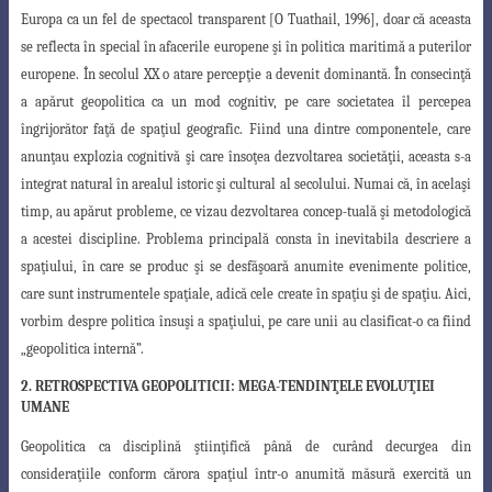
Europa ca un fel de spectacol transparent [O Tuathail
,
1996], doar că aceasta
se reflecta în special în afacerile europene şi în politica maritimă
a puterilor
europene. În secolul XX o atare percepţie a devenit dominantă. În consecinţă
a apărut geopolitica ca un mod cognitiv, pe care societatea îl percepea
îngrijorător faţă de spaţiul geografic. Fiind una dintre componentele, care
anunţau explozia cognitivă şi
care însoţea dezvoltarea societăţii, aceasta s-a
integrat natural în arealul istoric şi cultural
al secolului. Numai că, în acelaşi
timp, au apărut probleme, ce vizau dezvoltarea concep
-tuală şi metodologică
a acestei discipline. Problema principală consta în inevitabila descriere a
spaţiului, în care se produc şi se desfăşoară anumite evenimente politice,
care sunt instrumentele spaţiale, adică cele create în spaţiu şi de spaţiu. Aici,
vorbim
despre politica însuşi a spaţiului, pe care unii au clasificat-o ca fiind
„geopolitica internă
”.
2. RETROSPECTIVA GEOPOLITICII: MEGA-TENDINŢELE EVOLUŢIEI
UMANE
Geopolitica ca disciplină ştiinţifică până de curând decurgea din
consideraţiile
conform cărora spaţiul într-o anumită măsură exercită un