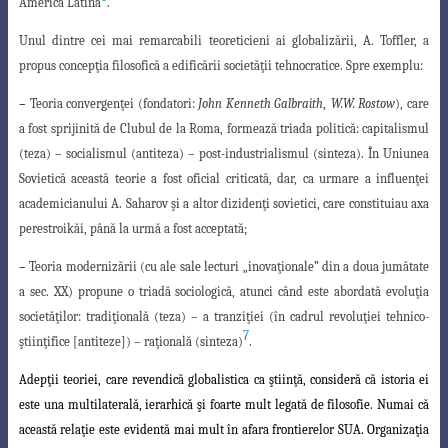
America Latină
.
Unul dintre cei mai remarcabili teoreticieni ai globalizării, A. Toffler, a
propus concepţia filosofică a edificării societăţii tehnocratice. Spre exemplu:
–
Teoria convergenţei (fondatori:
John Kenneth Galbraith
,
W.W. Rostow
), care
a fost sprijinită de Clubul de la Roma, formează triada politică: capitalismul
(teza) – socialismul (antiteza) – post-industrialismul (sinteza). În Uniunea
Sovietică această teorie a fost oficial criticată, dar, ca urmare a influenţei
academicianului A. Saharov şi a altor dizidenţi sovietici, care constituiau axa
perestroikăi, până la urmă a fost acceptată;
–
Teoria modernizării (cu ale sale lecturi „inovaţionale” din a doua jumătate
a sec. XX) propune o triadă sociologică, atunci când este abordată evoluţia
societăţilor:
tradiţională (teza) – a tranziţiei (în cadrul revoluţiei tehnico-
7
ştiinţifice [antiteze
]) – raţională (sinteza)
.
Adepţii teoriei, care revendică globalistica ca ştiinţă, consideră că istoria ei
este
una multilaterală, ierarhică şi foarte mult legată de filosofie. Numai că
această relaţie este
evidentă mai mult în afara frontierelor SUA. Organizaţia