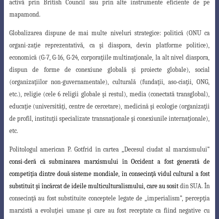
activă prin British Council
sau prin alte instrumente eficiente de
pe
mapamond.
Globalizarea dispune de mai multe niveluri strategice: politică (ONU ca
organi-
zaţie reprezentativă, ca şi diaspora, devin platforme politice),
economică (G-7, G-16, G-24
, corporaţiile multinaţionale, la alt nivel diaspora,
dispun de forme de conexiune globală
şi proiecte globale), social
(organizaţiilor non-guvernamentale), culturală (fundaţii, aso
-ciaţii, ONG,
etc.), religie (cele 6 religii globale şi restul), media (conectată transglobal),
educaţie (universităţi, centre de cercetare), medicină şi ecologie (organizaţii
de profil, instituţii specializate transnaţionale şi conexiunile internaţionale),
etc.
Politologul american P. Gotfrid în cartea „Decesul ciudat al marxismului”
consi-deră că subminarea marxismului în Occident a fost generată de
competiţia dintre două sisteme mondiale, în consecinţă vidul cultural a fost
substituit şi încărcat de ideile multiculturalismului, care au sosit
din SUA. În
consecinţă au fost substituite conceptele legate de „imperialism”, percepţia
marxistă a evoluţiei umane şi care au fost receptate ca fiind negative cu