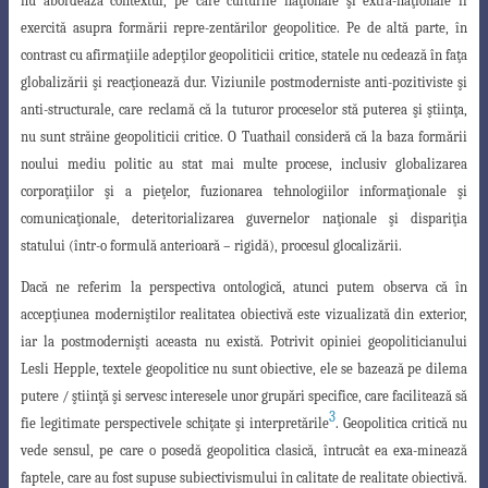
nu abordează
contextul, pe care culturile naţionale şi extra-naţionale îl
exercită asupra formării repre
-zentărilor geopolitice. Pe de altă parte, în
contrast cu afirmaţiile adepţilor geopoliticii
critice, statele nu cedează în faţa
globalizării şi reacţionează dur. Viziunile postmoderniste
anti-pozitiviste şi
anti-structurale, care reclamă că la tuturor proceselor stă puterea şi ştiinţa,
nu sunt străine geopoliticii critice. O Tuathail consideră că la baza formării
noului mediu politic au stat mai multe procese, inclusiv globalizarea
corporaţiilor şi a pieţelor, fuzionarea tehnologiilor informaţionale şi
comunicaţionale, deteritorializarea guvernelor naţionale şi dispariţia
statului (într-o formulă anterioară – rigidă), procesul glocalizării.
Dacă ne referim la perspectiva ontologică, atunci putem observa că în
accepţiunea
moderniştilor realitatea obiectivă este vizualizată din exterior,
iar la postmodernişti aceasta nu există. Potrivit opiniei geopoliticianului
Lesli Hepple, textele geopolitice nu
sunt obiective, ele se bazează pe dilema
putere / ştiinţă şi servesc interesele unor grupări
specifice, care facilitează să
3
fie legitimate perspectivele schiţate şi interpretările
. Geopolitica critică nu
vede sensul, pe care o posedă geopolitica clasică, întrucât ea exa-minează
faptele, care au fost supuse subiectivismului în calitate de realitate obiectivă.