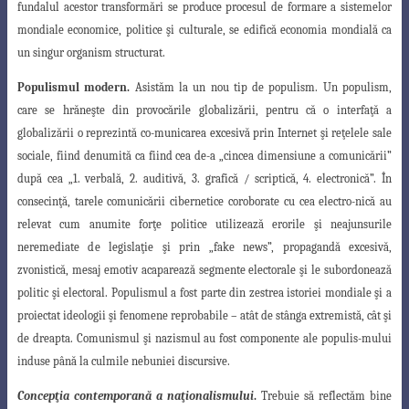
fundalul acestor transformări se produce procesul de formare a sistemelor
mondiale
economice, politice şi culturale, se edifică economia mondială ca
un singur organism structurat.
Populismul modern.
Asistăm la un nou tip de populism. Un populism,
care se
hrăneşte din provocările globalizării, pentru că o interfaţă a
globalizării o reprezintă
co-
municarea excesivă prin Internet şi reţelele sale
sociale, fiind denumită ca fiind cea de-a
„
cincea dimensiune a comunicării”
după cea „1. verbală, 2. auditivă, 3. grafică / scriptică
, 4. electronică”. În
consecinţă, tarele comunicării cibernetice coroborate cu cea electro-
nică au
relevat cum anumite forţe politice utilizează erorile şi neajunsurile
neremediate
d
e legislaţie şi prin „fake news”, propagandă excesivă,
zvonistică, mesaj emotiv acaparează
segmente electorale şi le subordonează
politic şi electoral. Populismul a fost parte din
zestrea istoriei mondiale şi a
proiectat ideologii şi fenomene reprobabile – atât de stânga
extremistă, cât şi
de dreapta. Comunismul şi nazismul au fost componente ale populis-mului
induse până la culmile nebuniei discursive.
Concepţia contemporană a naţionalismului
.
Trebuie să reflectăm bine