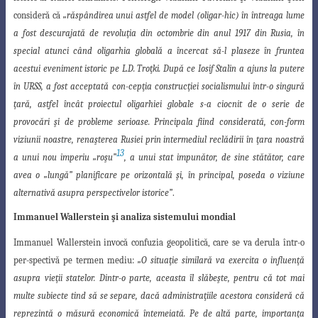
consideră că
„răspândirea unui astfel de model (oligar-hic) în întreaga lume
a fost descurajată de revoluţia din octombrie din anul 1917 din Rusia
,
în
special atunci când oligarhia globală a încercat să-l plaseze în fruntea
acestui eveniment
istoric pe L.D. Troţki. După ce Iosif Stalin a ajuns la putere
în URSS, a
fost acceptată con-cepţia construcţiei socialismului într-o singură
ţară, astfel încât proiectul oligarhiei globale
s-a ciocnit de o serie de
provocări şi de probleme serioase. Principala fiind considerată, con-form
viziunii noastre, renaşterea Rusiei prin intermediul reclădirii în
ţara noastră
13
a unui
nou imperiu „roşu”
, a unui stat impunător, de sine stătător, care
avea o „lungă” planificare
pe orizontală şi, în principal, poseda o viziune
alternativă asupra
perspectivelor istorice”
.
Immanuel Wallerstein şi analiza sistemului mondial
Immanuel Wallerstein invocă confuzia geopolitică, care se va derula într-o
per-
spectivă pe termen mediu:
„O situaţie similară va exercita o influenţă
asupra vieţii statelor
. Dintr-o parte, aceasta îl slăbeşte, pentru că tot mai
multe subiecte tind să se separe, dacă administraţiile acestora consideră că
reprezintă o măsură economică întemeiată. Pe de altă parte, importanţa