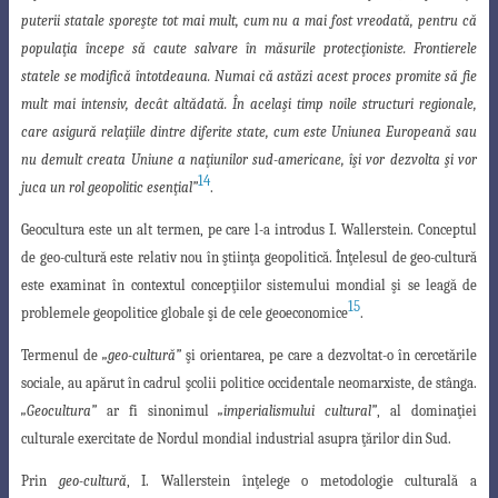
puterii statale sporeşte tot mai mult, cum nu a mai fost vreodată, pentru că
populaţia începe să caute salvare în măsurile protecţioniste. Frontierele
statele se modifică întotdeauna. Numai că astăzi acest proces promite să fie
mult mai intensiv, decât altădată. În acelaşi timp noile structuri regionale,
care asigură relaţiile dintre diferite state, cum este Uniunea Europeană sau
nu demult creata Uniune a naţiunilor sud-americane, îşi vor dezvolta şi vor
14
juca un rol geopolitic esenţial”
.
Geocultura este un alt termen, pe care l-a introdus I. Wallerstein. Conceptul
de
geo-cultură este relativ nou în ştiinţa geopolitică. Înţelesul de geo-cultură
este examinat
în contextul concepţiilor sistemului mondial şi se leagă de
15
problemele geopolitice globale
şi de cele geoeconomice
.
Termenul de
„geo-cultură”
şi orientarea, pe care a dezvoltat-o în cercetările
sociale
, au apărut în cadrul şcolii politice occidentale neomarxiste, de stânga.
„Geocultura”
ar fi sinonimul
„imperialismului cultural”
, al dominaţiei
culturale exercitate de Nordul mondial industrial asupra ţărilor din Sud.
Prin
geo-cultură
, I. Wallerstein înţelege o metodologie culturală a