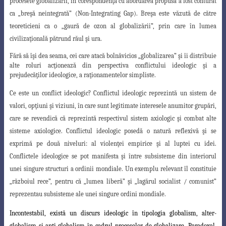
procesele globalizării, în corespondenţă cu abordarea propusă a fost conturat
ca „breşă neintegrată” (Non-Integrating Gap). Breşa este văzută de către
teoreticieni ca o „gaură de ozon al globalizării”, prin care în lumea
civilizaţională pătrund răul şi ura.
Fără să îşi dea seama, cei care atacă bolnăvicios „globalizarea” şi îi distribuie
alte roluri acţionează din perspectiva conflictului ideologic şi a
prejudecăţilor ideologice, a raţionamentelor simpliste.
Ce este un conflict ideologic? Conflictul ideologic reprezintă un sistem de
valori, opţiuni şi viziuni, în care sunt legitimate interesele anumitor grupări,
care se revendică că reprezintă respectivul sistem axiologic şi combat alte
sisteme axiologice. Conflictul
ideologic posedă o natură reflexivă şi se
exprimă pe două niveluri: al violenţei empirice
şi al luptei cu idei.
Conflictele ideologice se pot manifesta şi între subsisteme din interiorul
unei singure structuri a ordinii mondiale. Un exemplu relevant îl constituie
„războiul rece”, pentru că „lumea liberă” şi „lagărul socialist / comunist”
reprezentau subsisteme ale unei singure ordini mondiale.
Incontestabil, există un discurs ideologic în tipologia globalism, alter-
globalism şi anti-globalism în cadrul proceselor de globalizare. Paradoxal,