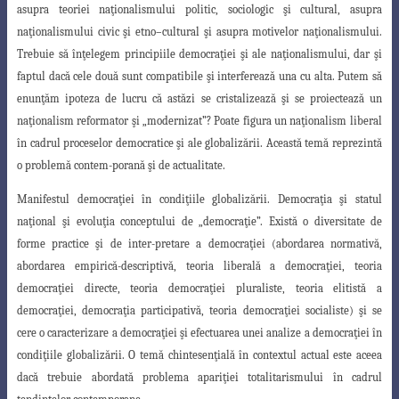
asupra
teoriei naţionalismului politic, sociologic şi cultural, asupra
naţionalismului civic şi etno
–
cultural şi asupra motivelor naţionalismului.
Trebuie să înţelegem principiile democraţiei
şi ale naţionalismului, dar şi
faptul dacă cele două sunt compatibile şi interferează una
cu alta. Putem să
enunţăm ipoteza de lucru că astăzi se cristalizează şi se proiectează un
naţionalism reformator şi „modernizat”? Poate figura un naţionalism liberal
în cadrul
proceselor democratice şi ale globalizării. Această temă reprezintă
o problemă contem
-porană şi de actualitate.
Manifestul
democraţiei
în condiţiile globalizării.
Democraţia şi statul
naţional
şi evoluţia conceptului de „democraţie”. Există o diversitate de
forme practice şi de inter
-pretare a democraţiei (abordarea normativă,
abordarea empirică-descriptivă, teoria liberală a democraţiei, teoria
democraţiei directe, teoria democraţiei pluraliste, teoria elitistă a
democraţiei, democraţia participativă, teoria democraţiei socialiste) şi se
cere o caracterizare a democraţiei şi efectuarea unei analize a democraţiei în
condiţiile globalizării. O temă chintesenţială în contextul actual este aceea
dacă trebuie abordată problema apariţiei totalitarismului în cadrul