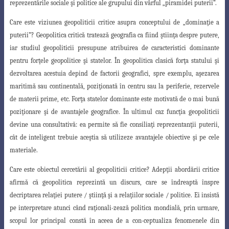
reprezentările sociale şi politice ale grupului din vârful „piramidei puterii”.
Care este viziunea geopoliticii critice asupra conceptului de „dominaţie a
puterii”?
Geopolitica critică tratează geografia ca fiind ştiinţa despre putere,
iar studiul geopoliticii
presupune atribuirea de caracteristici dominante
pentru forţele geopolitice şi statelor. În geopolitica clasică forţa statului şi
dezvoltarea acestuia depind de factorii geografici,
spre exemplu, aşezarea
maritimă sau continentală, poziţionată în centru sau la periferie
, rezervele
de materii prime, etc. Forţa statelor dominante este motivată de o mai bună
poziţionare şi de avantajele geografice. În ultimul caz funcţia geopoliticii
devine una consultativă: ea permite să fie consiliaţi reprezentanţii puterii,
cât de inteligent trebuie aceştia să utilizeze avantajele obiective şi pe cele
materiale.
Care este obiectul cercetării al geopoliticii critice?
Adepţii abordării critice
afirmă
că geopolitica reprezintă un discurs, care se îndreaptă înspre
decriptarea relaţiei putere /
ştiinţă şi a relaţiilor sociale / politice. Ei insistă
pe interpretare atunci când raţionali-zează politica mondială, prin urmare,
scopul lor principal constă în aceea de a con-ceptualiza fenomenele din