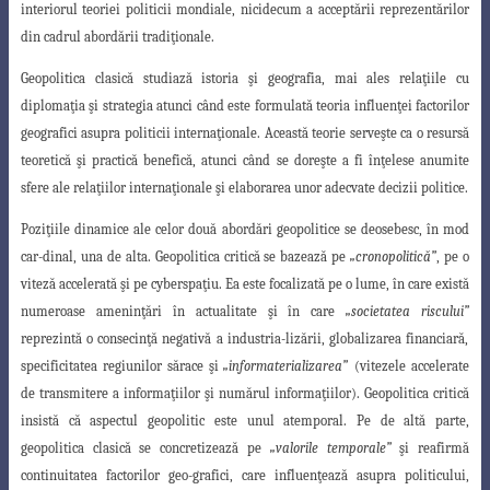
interiorul teoriei politicii mondiale, nicidecum a acceptării reprezentărilor
din cadrul abordării tradiţionale.
Geopolitica clasică studiază istoria şi geografia, mai ales relaţiile cu
diplomaţia şi
strategia atunci când este formulată teoria influenţei factorilor
geografici asupra politicii
internaţionale. Această teorie serveşte ca o resursă
teoretică şi practică benefică, atunci când se doreşte a fi înţelese anumite
sfere ale relaţiilor internaţionale şi elaborarea unor adecvate decizii politice.
Poziţiile dinamice ale celor două abordări geopolitice se deosebesc, în mod
car-
dinal, una de alta. Geopolitica critică se bazează pe
„cronopolitică”
, pe o
viteză accelerată
şi pe cyberspaţiu. Ea este focalizată pe o lume, în care există
numeroase ameninţări în actualitate şi în care
„societatea riscului”
reprezintă o consecinţă negativă a industria-lizării, globalizarea financiară,
specificitatea regiunilor sărace şi
„informaterializarea”
(vitezele accelerate
de transmitere a informaţiilor şi numărul informaţiilor). Geopolitica
critică
insistă că aspectul geopolitic este unul atemporal. Pe de altă parte,
geopolitica clasică se concretizează pe
„valorile temporale”
şi reafirmă
continuitatea factorilor geo-grafici, care influenţează asupra politicului,