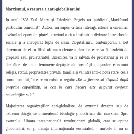
Marxismul, o resursă a anti-globalismului
În anul 1848 Karl Marx şi Friedrich Engels au publicat „Manifestul
partidului
comunist”. Autorii au supus criticii întreaga istorie a omenirii,
excluzând epoca de piatră
, acuzând-o că a instituit o divizare între clasele
sociale şi a inaugurat lupta de clasă. Ca-pitalismul contemporan a fost
desemnat de ei ca fiind ultima societate a claselor, care va fi nimicită de
groparul său, proletariatul. Omenirea va fi salvată de proletariat şi se va
dezbăiera de unele fenomene depăşite ale societăţii antagonice, cum sunt
religia, statul, proprietatea privată, familia şi va intra într-o nouă stare, cea a
comunismului, în
care va exista o regulă:
„De la fiecare să dispună după
propriile capabilităţi, la cea în care
fiecare este asigurat conform
necesităţilor sale”
.
Majoritatea organizaţiilor anti-globaliste, de extremă dreapta sau de
extremă stângă, se alimentează ideologic şi doctrinar din marxism. Spre
exemplu, Alianţa inter-naţională revoluţionară globală, care se opune
globalizării, ca şi alianţa internaţională eurasiatică – ambele îl au ca