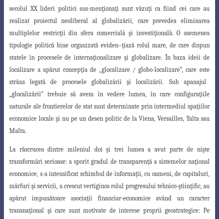
secolul XX lideri politici sus-menţionaţi sunt văzuţi ca fiind cei care au
realizat proiectul neoliberal al globalizării, care prevedea eliminarea
multiplelor restricţii din
sfera comercială şi investiţională. O asemenea
tipologie politică bine organizată eviden
–
ţiază rolul mare, de care dispun
statele în procesele de internaţionalizare şi globalizare
.
În baza ideii de
localizare a apărut concepţia de „glocalizare / globo-localizare”, care este
strâns legată de procesele globalizării şi localizării. Sub apanajul
„glocalizării” trebuie să avem în vedere lumea, în care configuraţiile
naturale ale frontierelor de stat sunt determinate prin intermediul spaţiilor
economice locale şi nu pe un desen politic de la Viena, Versailles, Yalta sau
Malta.
La răscrucea dintre mileniul doi şi trei lumea a avut parte de nişte
transformări
serioase: a sporit gradul de transparenţă a sistemelor naţional
economice, s-a intensificat
schimbul de informaţii, cu oameni, de capitaluri,
mărfuri şi servicii, a crescut vertiginos
rolul progresului tehnico-ştiinţific, au
apărut impunătoare asociaţii financiar-economice
având un caracter
transnaţional şi care sunt motivate de interese proprii geostrategice
:
Pe