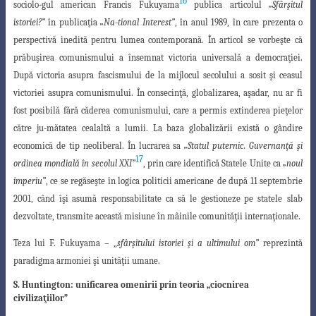
16
sociolo-gul american Francis Fukuyama
publica articolul
„Sfârşitul
istoriei?”
în publicaţia
„Na-tional Interest”
, în anul 1989, în care prezenta o
perspectivă inedită pentru lumea contemporană. În articol se vorbeşte că
prăbuşirea comunismului a însemnat victoria universală a democraţiei.
După victoria asupra fascismului de la mijlocul secolului a sosit şi ceasul
victoriei asupra comunismului. În consecinţă, globalizarea, aşadar, nu ar fi
fost posibilă fără căderea comunismului, care a permis extinderea pieţelor
către ju-
mătatea cealaltă a lumii.
La baza globalizării există o gândire
economică de tip neoliberal
. În lucrarea sa
„Statul puternic. Guvernanţă şi
17
ordinea mondială în secolul XXI”
, prin
care identifică Statele Unite ca
„noul
imperiu”
, ce se regăseşte în logica politicii americane
de după 11 septembrie
2001, când îşi asumă responsabilitate ca să le gestioneze pe statele
slab
dezvoltate, transmite această misiune în mâinile comunităţii internaţionale.
Teza lui F. Fukuyama – „
sfârşitului istoriei şi a ultimului om”
reprezintă
paradigma
armoniei şi unităţii umane.
S. Huntington: unificarea omenirii prin teoria „ciocnirea
civilizaţiilor”