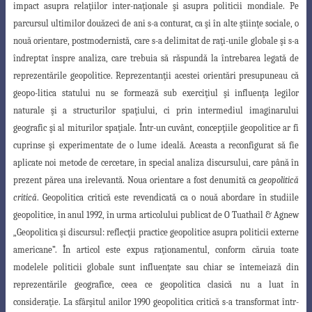
impact asupra relaţiilor inter-
naţionale şi asupra politicii mondiale. Pe
parcursul ultimilor douăzeci de ani s-a conturat
, ca şi în alte ştiinţe sociale, o
nouă orientare, postmodernistă, care s-a delimitat de raţi-
unile globale şi s-a
îndreptat înspre analiza, care trebuia să răspundă la întrebarea legată
de
reprezentările geopolitice. Reprezentanţii acestei orientări presupuneau că
geopo-litica statului nu se formează sub exerciţiul şi influenţa legilor
naturale şi a structurilor spaţiului, ci prin intermediul imaginarului
geografic şi al miturilor spaţiale. Într-un cuvânt, concepţiile geopolitice ar fi
cuprinse şi experimentate de o lume ideală. Aceasta
a reconfigurat să fie
aplicate noi metode de cercetare, în special analiza discursului, care
până în
prezent părea una irelevantă. Noua orientare a fost denumită ca
geopolitică
critică
. Geopolitica critică este revendicată ca o nouă abordare în studiile
geopolitice, în
anul 1992, în urma articolului publicat de O Tuathail & Agnew
„Geopolitica şi discursul
: reflecţii practice geopolitice asupra politicii externe
americane”. În articol este expus
raţionamentul, conform căruia toate
modelele politicii globale sunt influenţate sau chiar
se întemeiază din
reprezentările geografice, ceea ce geopolitica
clasică
nu a luat în
consideraţie. La sfârşitul anilor 1990 geopolitica critică s-a transformat într-