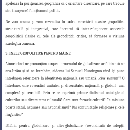
apelează la poziţionarea geografică ca o orientare directoare, pe care trebuie
să o însuşească funcţionarul politic.
Ne vom asuma şi vom revendica în cadrul cercetării noastre geopolitica
struc-turală şi integrativă, care încearcă să inter-relaţioneze aspectele
geopoliticii clasice cu cele ale geopoliticii critice, să formeze o viziune
axiologică comună.
3. INELE GEOPOLITICE PENTRU MÂINE
Atunci când ne pronunţăm asupra termenului de globalizare ar fi bine să ne
ana-
lizăm şi să ne întrebăm, aidoma lui Samuel Huntington când îşi pune
întrebarea referitoare
la identitatea naţională sau umană
: „cine suntem”?
O
întrebare, care revendică unitatea şi
diversitatea naţională şi globală: una
complexă şi sensibilă. Prin ce se exprimă pri
mor-dialismul ontologic al
culturilor sau diversitatea culturală? Care sunt formele culturii
?
Ce misiune
poartă statul, naţiunea sau naţionalismul? Dar comunităţile religioase şi cele
lingvistice?
Bătălia pentru globalizare şi alter-globalizare (revendicată de adepţii