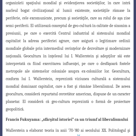
organizării
spaţiului mondial şi evidenţierea societăţilor, în care intră
nucleul bogat civilizaţional al
lumii existente, societăţile rămase la
periferie, cele excomunicate, precum şi societăţile
, care au rolul de aşa zise
semi-periferii. El utilizează conceptul de geo-cultură în calitate de sinonim a
presiunii, pe care o exercită Centrul industrial al sistemului mondial
capitalist la adresa periferiei agrare, care asigură o legitimare ordinii
mondiale globale
prin intermediul cerinţelor de dezvoltare şi modernizare
naţională. Geocultura în înţelesul
lui I. Wallerstein şi adepţilor săi este
interpretată ca fiind exercitarea influenţei, pe care o desfăşoară fostele
metropole ale sistemelor coloniale asupra ex-coloniilor lor. Geocultura,
conform lui I. Wallerstein, reprezintă viziunea culturală a sistemului
mondial dominant capitalist, care a fost şi rămâne liberalismul.
De aceea
geocultura, consideră repurtatul cercetător american, dispune de un caracter
planetar. El consideră că geo-cultura reprezintă o formă de proiectare
geopolitică.
Francis Fukuyama: „sfârşitul istoriei” ca un triumf al liberalismului
Wallerstein a elaborat teoria în anii ’70-’80 ai secolului XX. Politologul şi