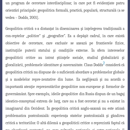
un program de cercetare interdisciplinar, în care pot fi evidenţiate
patru
orientări principale: geopolitica formală, practică, populară, structurală (a se
vedea
–
Dodds, 2001].
Geopolitica critică s-a distanţat în diseminarea şi înţelegerea tradiţională a
con-
ceptelor „politice” şi „geografice”. Ea a depăşit cadrul, în care există
obiective de cercetare
,
care exclusiv se axează pe frontierele fizice,
instituţiile puterii statului şi condiţiile externe
. În sfera intereselor
geopoliticii critice au intrat ştiinţele sociale, studiul globalizării şi
2
glocalizării, problemele identitare şi suveranitate. Claus Dodds
consideră că
geopolitica
critică nu dispune de o suficientă abordare a problemelor globale
şi a modelelor repre-zentative din lume. Ea neglijează şi nu acordă o
importantă atenţie reprezentărilor
geopolitice non-europene şi formelor de
guvernământ. Spre exemplu, ideile geopolitice
din Rusia dispun de un bagaj
ideatico-conceptual extrem de larg, care nu a fost cercetat
şi nu a existat în
imaginarul din Occident. În geopolitica critică anglo-saxonă nu este atinsă
problematica postcolonială: experienţa statelor postcolonială şi gândirea
critică a teritoriilor. O altă dilemă a geopoliticii critice o reprezintă faptul că