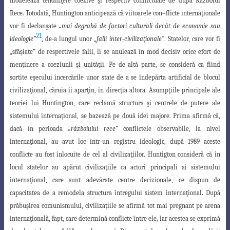
modelează tendinţele coezive şi respectiv
conflictuale de după Războiul
Rece. Totodată, Huntington anticipează că viitoarele con
–
flicte internaţionale
vor fi declanşate
„mai degrabă de factori culturali decât de economie
sau
21
ideologie”
, de-a lungul unor „
falii inter-civilizaţionale”
. Statelor, care vor fi
„sfâşiate” de respectivele falii, li se anulează în mod decisiv orice efort de
menţinere a
coeziunii şi unităţii. Pe de altă parte, se consideră ca fiind
sortite eşecului încercările unor state de a se îndepărta artificial de blocul
civilizaţional, căruia îi aparţin, în direcţia altora
. Asumpţiile principale ale
teoriei lui Huntington, care reclamă structura şi centrele de putere ale
sistemului internaţional, se bazează pe două idei majore. Prima afirmă că,
dacă în perioada
„războiului rece”
conflictele observabile, la nivel
internaţional, au avut loc într-un registru ideologic, după 1989 aceste
conflicte au fost înlocuite de cel al civi
lizaţiilor. Huntigton consideră că în
locul statelor au apărut civilizaţiile ca actori principali
ai sistemului
internaţional, care sunt adevărate centre decizionale, ce dispun de
capacitatea de a remodela structura întregului sistem
internaţional. După
prăbuşirea comunismului, civilizaţiile se afirmă tot mai pregnant pe arena
internaţională, fapt, care determină conflicte între ele, iar acestea se exprimă