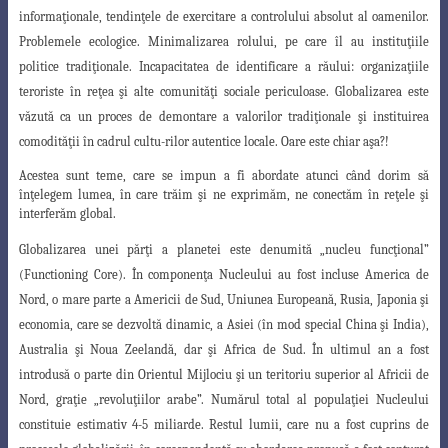
informaţionale, tendinţele de exercitare a controlului absolut al oamenilor.
Problemele ecologice. Minimalizarea rolului, pe care îl au instituţiile
politice tradiţionale. Incapacitatea de identificare a răului: organizaţiile
teroriste în reţea şi alte comunităţi sociale periculoase. Globalizarea este
văzută ca un proces de demontare a valorilor tradiţionale şi instituirea
comodităţii în cadrul cultu-rilor autentice locale. Oare este chiar aşa?!
Acestea sunt teme, care se impun a fi abordate atunci când dorim să
înţelegem lumea, în care trăim şi ne exprimăm, ne conectăm în reţele şi
interferăm global.
Globalizarea unei părţi a planetei este denumită „nucleu funcţional”
(Functioning
Core). În componenţa Nucleului au fost incluse America de
Nord, o mare parte a Americii de Sud, Uniunea Europeană, Rusia, Japonia şi
economia, care se dezvoltă dinamic, a Asiei (în mod special China şi India),
Australia şi Noua Zeelandă, dar şi Africa de Sud. În ultimul an a fost
introdusă o parte din Orientul Mijlociu şi un teritoriu superior al Africii de
Nord, graţie „revoluţiilor arabe”. Numărul total al populaţiei Nucleului
constituie estimativ 4-5 miliarde. Restul lumii, care nu a fost cuprins de