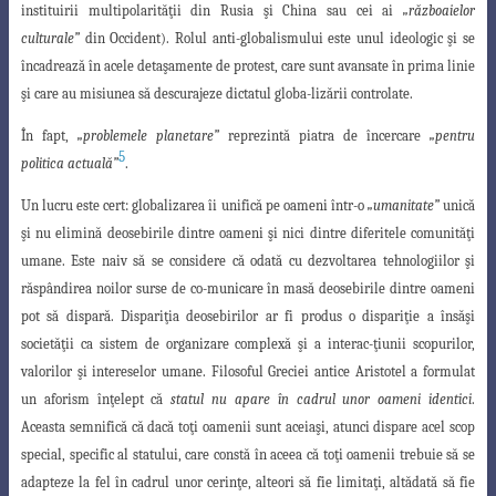
instituirii multipolarităţii din Rusia şi China sau cei ai
„războaielor
culturale”
din Occident). Rolul anti-globalismului este unul ideologic şi se
încadrează în acele detaşamente de protest, care sunt avansate în prima linie
şi care au misiunea să descurajeze dictatul globa-lizării controlate.
În fapt,
„problemele planetare”
reprezintă piatra de încercare
„pentru
5
politica actuală”
.
Un lucru este cert: globalizarea îi unifică pe oameni într-o
„umanitate”
unică
şi
nu elimină deosebirile dintre oameni şi nici dintre diferitele comunităţi
umane. Este naiv
să se considere că odată cu dezvoltarea tehnologiilor şi
răspândirea noilor surse de co-municare în masă deosebirile dintre oameni
pot să dispară. Dispariţia deosebirilor ar fi produs o dispariţie a însăşi
societăţii ca sistem de organizare complexă şi a interac-ţiunii scopurilor,
valorilor şi intereselor umane. Filosoful Greciei antice Aristotel a formulat
un aforism înţelept că
statul nu apare în cadrul unor oameni identici
.
Aceasta semnifică că dacă toţi oamenii sunt aceiaşi, atunci dispare acel scop
special, specific al statului, care constă în aceea că toţi oamenii trebuie să se
adapteze la fel în cadrul unor cerinţe, alteori să fie limitaţi, altădată să fie