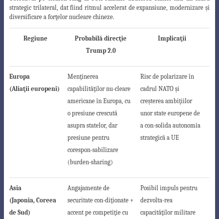
strategic trilateral, dat fiind ritmul accelerat de expansiune, modernizare şi
diversificare a forţelor nucleare chineze.
Regiune
Probabilă direcţie
Implicaţii
Trump 2.0
Europa
Menţinerea
Risc de polarizare în
(Aliaţii europeni)
capabilităţilor nu-cleare
cadrul NATO şi
americane în Europa, cu
creşterea ambiţiilor
o
presiune crescută
unor state europene de
asupra statelor
, dar
a con-solida autonomia
presiune pentru
strategică a UE
cores
pon-sabilizare
(burden-sharing
)
Asia
Angajamente de
Posibil impuls pentru
(Japonia, Coreea
securitate con-diţionate +
dezvolta-
rea
de Sud)
accent pe competiţie cu
capacităţilor militare