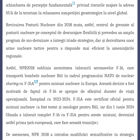
11
schimbarea de percepţie fundamentală
privind
riscurile majore la adresa
SUA de la terorism la relansarea competiţiei geostrategice la nivel global.
Revizuirea Posturii Nucleare din 2018 muta, astfel, centrul de greutate al
posturii
nucleare pe conceptul de
descurajare flexibilă şi prevedea un amplu
program de mo
-dernizare a întregii triade strategice
,
dar
şi dezvoltarea unor
arme nucleare tactice
pentru a răspunde mai eficient la ameninţările
regionale.
Astfel,
NPR2018
sublinia necesitatea
înlocuirii aeronavelor F-16,
care
transportă
bombele nucleare B61 în cadrul programului NATO de
nuclear
12
sharing
cu
F-35A
pentru misiuni nucleare în Europa. Această decizie a fost
motivată de faptul că F-16 se apropie de sfârşitul duratei de viaţă
operaţională. Începând cu 2023-2024,
F-35A este certificat oficial pentru
misiuni nucleare
(a fost testat şi omologat pentru B61, iar din 1 iunie 2024
Olanda a înlocuit complet F-16 cu F-35A pentru aceste misiuni, devenind
astfel prima ţară europeană, care face această tranziţie).
De asemenea, NPR 2018 a introdus
modificări semnificative în strategia