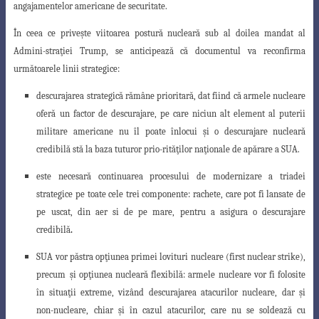
angajamentelor americane de securitate.
În ceea ce priveşte viitoarea postură nucleară sub al doilea mandat al
Admini-
straţiei Trump, se anticipează că documentul va reconfirma
următoarele linii strategice
:
descurajarea strategică rămâne prioritară
, dat fiind că armele nucleare
oferă
un factor de descurajare, pe care niciun alt element al puterii
militare americane
nu îl poate înlocui şi o descurajare nucleară
credibilă stă la baza tuturor prio-rităţilor naţionale de apărare a SUA.
este necesară
continuarea procesului de modernizare a triadei
strategice
pe toate cele trei componente: rachete, care pot fi lansate de
pe uscat, din aer si de pe mare, pentru a asigura o
descurajare
credibilă
.
SUA vor păstra opţiunea primei lovituri nucleare (first nuclear strike),
precum
şi opţiunea nucleară flexibilă: armele nucleare vor fi folosite
în situaţii extreme
, vizând descurajarea atacurilor nucleare, dar şi
non-nucleare, chiar şi în cazul atacurilor, care nu se soldează cu