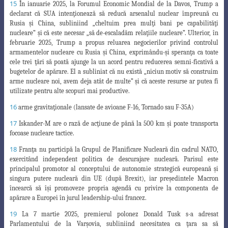
15
În ianuarie 2025, la Forumul Economic Mondial de la Davos, Trump a
declarat că SUA intenţionează
să reducă arsenalul nuclear împreună cu
Rusia şi China, subliniind „cheltuim prea mulţi bani
pe c
apabilităţi
nucleare” şi că este necesar „să de-escaladăm relaţiile nucleare”. Ulterior, în
februarie 2025
, Trump a propus reluarea negocierilor privind controlul
armamentelor nucleare cu Rusia şi China, exprimându-şi speranţa ca toate
cele trei ţări să poată ajunge la un acord pentru reducerea semni-
ficativă a
bugetelor de apărare. El a subliniat că nu există „niciun motiv să construim
arme nucleare
noi,
avem deja atât de multe” şi că aceste resurse ar putea fi
utilizate pentru alte scopuri mai productive
.
16
arme gravitaţionale (lansate de avioane F-16, Tornado sau F-35A)
17
Iskander-M are o rază de acţiune de până la 500 km şi poate transporta
focoase nucleare tactice.
18
Franţa nu participă la Grupul de Planificare Nucleară din cadrul NATO,
exercitând independent politica de descurajare nucleară. Parisul este
principalul promotor al conceptului de autonomie strategică europeană şi
singura putere nucleară din UE (după Brexit), iar preşedintele Macron
încearcă să îşi promoveze propria agendă cu privire la componenta de
apărare a Europei în jurul leadership-ului francez.
19
La 7 martie 2025, premierul polonez Donald Tusk s-a adresat
Parlamentului de la Varşovia, subliniind necesitatea ca ţara sa să