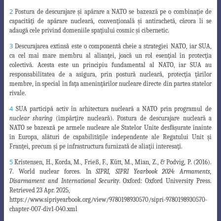
2
Postura de descurajare şi apărare a NATO se bazează pe o combinaţie de
capacităţi de apărare nucleară, convenţională şi antirachetă, cărora li se
adaugă cele privind domeniile spaţiului cosmic şi cibernetic.
3
Descurajarea extinsă
este o componentă cheie a strategiei NATO, iar SUA,
ca cel mai mare membru
al alianţei, joacă un rol esenţial în protecţia
colectivă. Acesta este un principiu fundamental al NATO, iar SUA au
responsabilitatea de a asigura, prin postură nucleară, protecţia ţărilor
membre, în special în faţa ameninţărilor nucleare directe din partea statelor
rivale.
4
SUA
participă activ în arhitectura nucleară a NATO prin programul de
nuclear sharing
(împărţire nucleară). Postura de descurajare nucleară a
NATO se bazează pe armele nucleare ale Statelor Unite desfăşurate înainte
în Europa, alături de capabilităţile independente ale Regatului Unit şi
Franţei, precum şi pe infrastructura furnizată de aliaţii interesaţi.
5
Kristensen, H., Korda, M., Frieß, F., Kütt, M., Mian, Z., & Podvig, P. (2016).
7. World nuclear forces. In
SIPRI, SIPRI Yearbook 2024:
Armaments,
Disarmament and International Security
.
Oxford: Oxford University Press.
Retrieved 23 Apr. 2025,
ht
tps://www.sipriyearbook.org/view/9780198930570/sipri-9780198930570-
chapter-007-div1
-040.xml