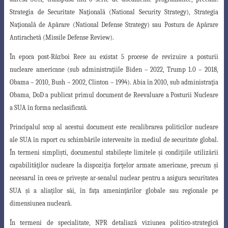
Strategia de Securitate Naţională (National Security Strategy), Strategia
Naţională de Apărare (National Defense Strategy) sau Postura de Apărare
Antirachetă (Missile Defense Review).
În epoca post-Război Rece au existat 5 procese de revizuire a posturii
nucleare
americane (sub administraţiile Biden – 2022, Trump 1.0 – 2018,
Obama – 2010, Bush
– 2002, Clinton – 1994). Abia în 2010, sub administraţia
Obama, DoD a publicat primul
document de Reevaluare a Posturii Nucleare
a SUA în forma neclasificată.
Principalul scop al acestui document este recalibrarea politicilor nucleare
ale SUA în raport cu schimbările intervenite în mediul de securitate global.
În termeni
simplişti, documentul stabileşte limitele şi condiţiile utilizării
capabilităţilor nucleare
la dispoziţia forţelor armate americane, precum şi
necesarul în ceea ce priveşte ar-
senalul nuclear pentru a asigura securitatea
SUA şi a aliaţilor săi, în faţa ameninţărilor
globale sau regionale pe
dimensiunea nucleară.
În termeni de specialitate, NPR detaliază viziunea politico-strategică