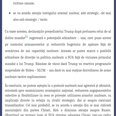
victime umane
.
se
va acorda atenţie
întregului arsenal nuclear, atât strategic, cât mai
ales sub
-strategic / tactic.
Cu toate acestea, declaraţiile preşedintelui Trump după preluarea celui de-al
15
doilea mandat
sugerează o potenţială schimbare – una, care pune accent
pe controlul
armamentelor şi reducerile bugetului de apărare faţă de
urmărirea de noi capacităţi
nucleare. Aceasta ar putea marca o
posibilă
schimbare de direcţie în politica nucleară
a SUA
faţă de viziunea primului
mandat a lui Trump. Rămâne de văzut dacă Trump va
reactiva programele
suspendate de Biden – SLCM – sau dacă va mai susţine dezvoltarea
de arme
nucleare tactice suplimentare.
În concluzie, ne putem aştepta la o postură nucleară mai agresivă şi ofensivă,
orientată spre maximizarea avantajului naţional, reducerea angajamentelor
colective şi flexibilizare în ceea ce priveşte utilizarea armelor nucleare, cu
implicaţii directe în relaţia cu rivalii strategici, dar şi asupra coeziunii
transatlantice. Cel mai probabil, se va acorda o atenţie din ce mai ridicată
ameninţării din partea Chinei, fără a diminua atenţia asupra Rusiei.
Obiectivul pe termen lung al SUA rămâne aducerea Chinei într-un cadru