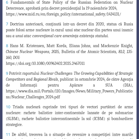
6
Fundamentals of State Policy of the Russian Federation on Nuclear
Deterrence, aprobată prin
decret prezidenţial la 19 noiembrie 2024,
https://www.mid.ru/en/foreign_policy/international_safety/1434131/
7
Doctrina anterioară, conţinută într-un decret din 2020, statua că Rusia
poate folosi arme nucleare
în cazul unui atac nuclear din partea unui inamic
sau
a unui atac convenţional care ameninţa existenţa statului
.
8
Hans M. Kristensen, Matt Korda, Eliana Johns, and Mackenzie Knight
,
Chinese Nuclear Weapons, 2025,
Bulletin of the Atomic Scientists
, 81:2, 135-
160, DOI:
https://doi.org/10.1080/00963402.2025.2467011
9
Potrivit raportului
Nuclear Challenges: The Growing Capabilities of Strategic
Competitors and Regional
Rivals
,
publicat în octombrie 2024, de către Agenţia
de Informaţii pentru Apărare a SUA (DIA),
https://www.dia.mil/Portals/110/Images/News/Military_Powers_Publicatio
ns/Nuclear_Challenges_2024.pdf
10
Triada nucleară cuprinde trei tipuri de vectori purtători de arme
nucleare: rachete balistice
inter-continentale lansate de pe submarine
(SLBM), rachete balistice intercontinentale la sol (ICBM
) şi bombardiere
strategice.
11
De altfel, trecerea la o situaţie de revenire a competiţiei între marile