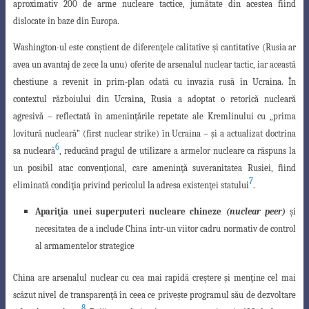
aproximativ
200 de arme nucleare tactice
, jumătate din acestea fiind
dislocate în baze din Europa.
Washington-ul este conştient de diferenţele calitative şi cantitative (Rusia ar
avea un avantaj de zece la unu) oferite de arsenalul nuclear tactic, iar această
chestiune
a revenit în prim-plan odată cu invazia rusă în Ucraina. În
contextul războiului din Ucraina, Rusia a adoptat o retorică nucleară
agresivă – reflectată în ameninţările
repetate ale Kremlinului cu „prima
lovitură nucleară” (first nuclear strike) în Ucraina
– şi a actualizat doctrina
6
sa nucleară
, reducând pragul de utilizare a armelor nucleare ca răspuns la
un posibil atac convenţional, care ameninţă suveranitatea Rusiei, fiind
7
eliminată condiţia privind pericolul la adresa existenţei statului
.
Apariţia unei superputeri nucleare chineze
(nuclear peer)
şi
necesitatea de a include China într-un viitor cadru normativ de control
al armamentelor strategice
China are arsenalul nuclear cu cea mai rapidă creştere şi menţine cel mai
scăzut
nivel de transparenţă în ceea ce priveşte programul său de dezvoltare
8