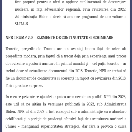
fost propusă pentru a oferi o opţiune suplimentară de descurajare
nucleară în faţa adversarilor regionali. Prin revizuirea din 2022,
Administraţia Biden a decis să anuleze programul de dez-voltare a
SLCM-N.
NPR TRUMP 2.0
– ELEMENTE DE CONTINUITATE SI SCHIMBARE
Teoretic, preşedintele Trump are un avantaj imens faţă de orice alt
preşedinte
modern, prin faptul că a trecut deja prin experienţa unui proces
de revizuire a
posturii nucleare în primul mandat şi – cel puţin teoretic – ar
trebui doar să actualizeze
documentul din 2018. Teoretic, NPR ar trebui să
fie un document de continuitate şi coerenţă în raport cu revizuirea din 2018,
fără a produce surprize.
În ceea ce priveşte ce ajustări ar putea avea nevoie un posibil NPR din 2025,
este util să ne uităm la versiunea publicată în 2022, sub Administraţia
Biden
.
NPR-ul
din 2022 a fost conceput sub o administraţie cu o
abordare
echilibrată
şi
o
poziţie de
prudenţă ofensivă
faţă de ascensiunea nucleară a
Chinei – menţinând superioritatea strategică, dar fără a provoca o cursă