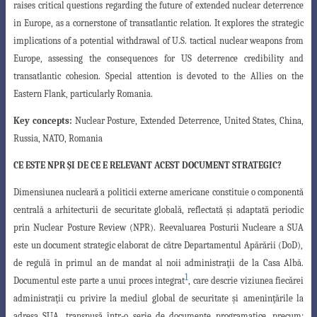
raises critical questions regarding the future of extended nuclear deterrence
in Europe, as a cornerstone of transatlantic relation. It explores the strategic
implications of a potential
withdrawal of U.S. tactical nuclear weapons from
Europe, assessing the consequences for US deterrence credibility and
transatlantic cohesion. Special attention is devoted to the Allies on the
Eastern Flank, particularly Romania.
Key concepts:
Nuclear Posture, Extended Deterrence, United States, China,
Russia, NATO, Romania
CE ESTE
NPR
ŞI DE CE E RELEVANT ACEST DOCUMENT STRATEGIC?
Dimensiunea nucleară a politicii externe americane constituie o componentă
centrală a arhitecturii de securitate globală, reflectată şi adaptată periodic
prin
Nuclear
Posture Review (NPR). Reevaluarea Posturii Nucleare a SUA
este un document strategic
elaborat de către Departamentul Apărării (DoD),
de regulă în primul an de mandat al noii administraţii de la Casa Albă.
1
Documentul este parte a unui proces integrat
,
care descrie viziunea fiecărei
administraţii cu privire la mediul global de securitate şi
ameninţările la
adresa SUA, transpusă într-o serie de documente programatice, precum
: