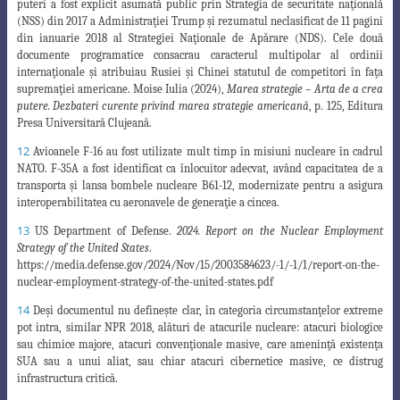
puteri a fost explicit asumată public prin Strategia de securitate naţională
(NSS) din 2017 a Administraţiei Trump şi rezumatul neclasificat de 11 pagini
din ianuarie 2018 al Strategiei Naţionale de Apărare (NDS). Cele două
documente programatice consacrau caracterul multipolar al ordinii
internaţionale şi atribuiau Rusiei şi Chinei statutul de competitori în faţa
supremaţiei americane. Moise Iulia (2024),
Marea
strategie – Arta de a crea
putere. Dezbateri curente privind marea strategie americană
, p. 125, Editura
Presa Universitară Clujeană.
12
Avioanele F-16 au fost utilizate mult timp în misiuni nucleare în cadrul
NATO. F-35A a fost identificat
ca înlocuitor adecvat, având capacitatea de a
transporta şi lansa bombele nucleare B61-12, modernizate
pentru a asigura
interoperabilitatea cu aeronavele de generaţie a cincea.
13
US Department of Defense.
2024. Report on the Nuclear Employment
Strategy of the United States
.
https://media.defense.gov/2024/Nov/15/2003584623/-1/-1/1/report-on-the-
nuclear-employment
-strategy-of-the-united-states.pdf
14
Deşi documentul
nu defineşte clar, în categoria circumstanţelor extreme
pot intra, similar NPR 2018, alături de atacurile nucleare: atacuri biologice
sau chimice majore
,
atacuri convenţionale masive,
care ameninţă existenţa
SUA sau a unui aliat, sau chiar
atacuri cibernetice masive,
ce distrug
infrastructura critică.