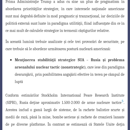
P
rima
Administraţie Trump a adus cu sine un plus de pragmatism în
abordarea
priorităţilor strategice, în care
interesele naţionale americane
sunt mai degrabă definite în mod pragmatic şi tranzacţional, iar deciziile de
politică externă sunt luate în paradigma utilităţii, fiind influenţate din ce în
ce mai mult de calculele strategice în termenii câştigurilor relative.
În această lumină trebuie analizate şi cele trei provocări de securitate, pe
care trebuie să le abordeze următoarea postură nucleară americană:
Menţinerea stabilităţii strategice SUA – Rusia şi problema
arsenalului nuclear tactic (nonstrategic)
, care iese din paradigma
descurajării, prin posibilitatea angajării efective în teren pe câmpul de
luptă
Conform estimărilor Stockholm International Peace Research Institute
5
(SIPRI
), Rusia deţine aproximativ
1.500-2.000 de arme nucleare tactice
.
Acestea includ o gamă largă de sisteme, de la rachete balistice scurte şi
medii de rază, până la mine,
bombe aeriene şi rachete de croazieră lansate
de pe diverse platforme.
În contrast
se
estimează că Statele Unite deţin