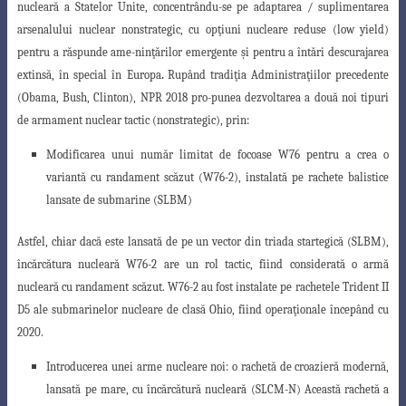
nucleară a Statelor Unite
, concentrându-se pe
adaptarea / suplimentarea
arsenalului
nuclear nonstrategic, cu opţiuni nucleare reduse (low yield)
pentru a răspunde ame
-ninţărilor emergente şi pentru a întări
descurajarea
extinsă, în special în
Europa
.
Rupând tradiţia Administraţiilor precedente
(Obama, Bush, Clinton), NPR 2018 pro-punea dezvoltarea a două noi tipuri
de armament nuclear tactic (nonstrategic), prin:
Modificarea unui număr limitat de focoase W76 pentru a crea o
variantă
cu
randament scăzut
(W76-2), instalată pe rachete balistice
lansate de submarine (SLBM)
Astfel, chiar dacă este lansată de pe un vector din triada startegică (SLBM)
,
încărcătura nucleară W76-2 are un
rol tactic
, fiind considerată o
armă
nucleară cu
randament scăzut.
W76-2
au fost instalate pe rachetele Trident II
D5 ale submarinelor
nucleare de clasă Ohio, fiind operaţionale începând cu
2020
.
Introducerea unei
arme nucleare noi
: o rachetă de croazieră modernă,
lansată
pe mare, cu încărcătură nucleară (SLCM-N) Această rachetă a