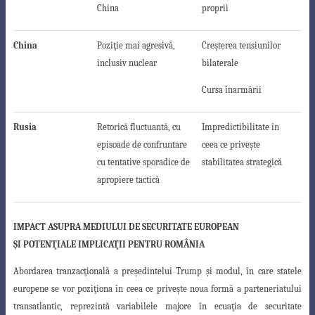
China
proprii
China
Poziţie mai agresivă,
Creşterea tensiunilor
inclusiv nuclear
bilaterale
Cursa înarmării
Rusia
Retorică fluctuantă, cu
Impredictibilitate în
episoade de confruntare
ceea ce priveşte
cu tentative sporadice de
stabilitatea strategică
apropiere tactică
IMPACT ASUPRA MEDIULUI DE SECURITATE EUROPEAN
ŞI POTENŢIALE IMPLICAŢII PENTRU ROMÂNIA
Abordarea tranzacţională a preşedintelui Trump şi modul, în care statele
europene se vor poziţiona în ceea ce priveşte noua formă a parteneriatului
transatlantic
, reprezintă variabilele majore în ecuaţia de securitate