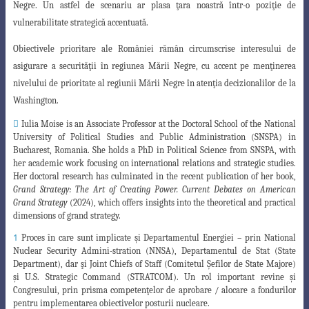
Negre. Un astfel de scenariu ar plasa ţara noastră într-o
poziţie de
vulnerabilitate strategică accentuată
.
Obiectivele prioritare ale României rămân circumscrise interesului de
asigurare
a securităţii în regiunea Mării Negre, cu accent pe menţinerea
nivelului de prioritate al regiunii Mării Negre în atenţia decizionalilor de la
Washington.

Iulia Moise is
an Associate Professor at the Doctoral School of the National
University of Political
Studies and Public Administration (SNSPA) in
Bucharest, Romania. She holds a PhD in Political Science
from SNSPA, with
her academic work focusing on international relations and strategic studies.
Her doctoral research has culminated in the recent publication of her book,
Grand Strategy: The Art of Creating Power. Current Debates on American
Grand Strategy
(2024), which offers insights into the theoretical and practical
dimensions of grand strategy.
1
Proces în care sunt implicate şi Departamentul Energiei – prin
National
Nuclear Security Admini-stration (NNSA)
,
Departamentul de Stat
(State
Department), dar şi
Joint Chiefs of Staff
(Comitetul
Şefilor de State Majore)
şi
U.S. Strategic Command (STRATCOM). Un rol important revine şi
Congresului
, prin prisma competenţelor de aprobare / alocare a fondurilor
pentru implementarea obiectivelor posturii nucleare.