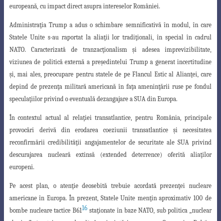
europeană, cu impact direct asupra intereselor României.
Administraţia Trump a adus o schimbare semnificativă în modul, în care
Statele
Unite s-au raportat la aliaţii lor tradiţionali, în special în cadrul
NATO. Caracterizată de tranzacţionalism şi adesea imprevizibilitate,
viziunea de politică externă a preşedintelui Trump a generat incertitudine
şi, mai ales, preocupare pentru statele de pe Flancul Estic al Alianţei, care
depind de prezenţa militară americană în faţa ameninţării ruse pe fondul
speculaţiilor privind o eventuală dezangajare a SUA din Europa.
În contextul actual al relaţiei transatlantice, pentru România, principale
provocări
derivă din erodarea coeziunii transatlantice şi necesitatea
reconfirmării credibilităţii
angajamentelor de securitate ale SUA privind
descurajarea nucleară extinsă (
extended
deterrence
) oferită aliaţilor
europeni.
Pe acest plan, o atenţie deosebită trebuie acordată prezenţei nucleare
americane în Europa
.
În prezent, Statele Unite menţin aproximativ
100
de
16
bombe nucleare tactice B61
staţionate în baze NATO, sub politica „nuclear