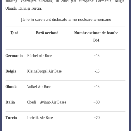
sharing” (partajare nucleară) în cinci ţări europene: Germania, Belgia,
Olanda, Italia şi Turcia.
Ţările în care sunt dislocate arme nucleare americane
Ţară
Bază aeriană
Număr estimat de bombe
B61
Germania
Büchel Air Base
~15
Belgia
KleineBrogel Air Base
~15
Olanda
Volkel Air Base
~15
Italia
Ghedi + Aviano Air Bases
~30
Turcia
Incirlik Air Base
~20