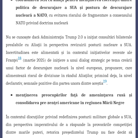
politica de descurajare a SUA şi postura de descurajare
nucleară a NATO
, cu
evitarea riscului de
fragmentare a consensului
NATO
privind doctrina nucleară
Nu se cunoaşte dacă Administraţia Trump 2.0 a iniţiat consultări bilaterale
prealabile cu Aliaţii în perspectiva revizuirii posturii nucleare a SUA.
Incertitudinea este alimentată şi în contextul iniţiativelor recente ale
18
Franţei
(martie 2025) de iniţiere a unui dialog strategic pe tema creării
unui factor de descurajare nucleară la nivel european, propunere, care
alimentează riscul de diviziune în rândul Aliaţilor, primind deja, la nivel
19
declarativ, semnale pozitive din partea unora dintre aceştia
.
menţinerea preocupărilor faţă de ameninţarea rusă şi
consolidarea pr
e-zenţei americane în regiunea Mării Negre
În contextul discuţiilor privind redefinirea posturii militare globale a SUA,
din
perspectiva imperativului de a răspunde la provocările competiţiei
dintre marile puteri
, retorica preşedintelui Trump nu face decât să