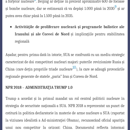
a forţelor
nucleare
. Beijing ar deţine în prezent aproximativ 600 de focoase
9
şi bombe nucleare
,
dar se estimează că va depăşi 1.000 până în 2030
şi ar
putea avea chiar până la 1.500
până în 2035.
Activităţile de proliferare nucleară şi programele balistice ale
Iranului şi ale Coreei de Nord
şi implicaţiile pentru stabilitatea
regională
Aşadar, pentru prima dată în istorie, SUA se confruntă cu un mediu strategic
caracterizat de
doi competitori nucleari majori
: puterile revizioniste Rusia şi
10
China
(care deţin propriile triade nucleare
)
, la care se adaugă provocările
regionale generate
de statele „paria” Iran şi Coreea de Nord.
NPR 2018
– ADMINISTRAŢIA TRUMP 1.0
Trump a acordat şi în primul mandat un rol central politicii nucleare în
strategia
de securitate naţională a SUA. NPR 2018 a reprezentat un punct de
cotitură în politica
declaratorie în materie de arme nucleare a SUA (raportat
la viziunea idealistă a Ad-ministraţiei Obama), recunoscând oficial apariţia
unui nou competitor la orizont: Ch
ina. Documentul reflecta întocmai