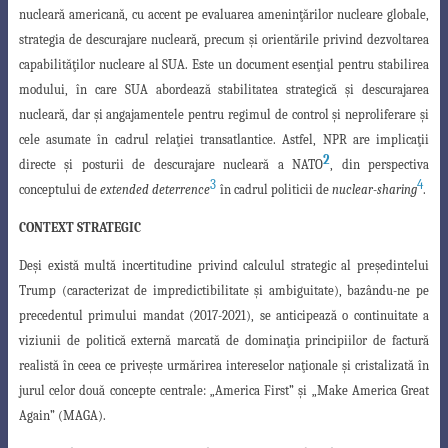
nucleară americană, cu accent pe evaluarea ameninţărilor nucleare globale,
strategia de descurajare
nucleară, precum şi orientările privind dezvoltarea
capabilităţilor nucleare
al SUA. Este un document esenţial pentru stabilirea
modului, în care SUA abordează stabilitatea strategică şi descurajarea
nucleară, dar şi angajamentele pentru regimul
de control şi neproliferare şi
cele asumate în cadrul relaţiei transatlantice. Astfel, NPR
are implicaţii
2
directe şi
posturii de descurajare nucleară a NATO
, din perspectiva
3
4
conceptului de
extended deterrence
în cadrul politicii de
nuclear-sharing
.
CONTEXT STRATEGIC
Deşi există multă incertitudine privind calculul strategic al preşedintelui
Trump
(caracterizat de impredictibilitate şi ambiguitate), bazându-ne pe
precedentul primului mandat (2017-2021), se anticipează o continuitate a
viziunii de politică externă marcată de dominaţia principiilor de factură
realistă în ceea ce priveşte urmărirea intereselor naţionale şi cristalizată în
jurul celor două concepte centrale: „America First” şi „Make America Great
Again” (MAGA).