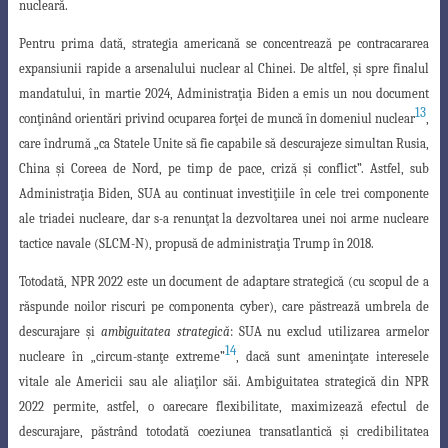
nucleară.
Pentru prima dată, strategia americană se concentrează pe contracararea
e
xpansiunii rapide a arsenalului nuclear al Chinei.
De altfel, şi spre finalul
mandatului
, în martie 2024, Administraţia Biden a emis un nou document
13
conţinând orientări privind ocuparea forţei de muncă în domeniul nuclear
,
care îndrumă „ca Statele Unite să fie capabile să descurajeze simultan Rusia,
China şi Coreea de Nord, pe timp d
e pace, criză şi conflict”.
Astfel, sub
Administraţia Biden, SUA au continuat investiţiile
în cele trei componente
ale triadei nucleare, dar s-a
renunţat la dezvoltarea unei noi arme nucleare
tactice navale
(SLCM-N), propusă de administraţia Trump în 2018.
Totodată, NPR 2022 este un document de
adaptare strategică (cu scopul de a
răspunde noilor riscuri
pe componenta cyber), care păstrează
umbrela de
descurajare
şi
ambiguitatea strategică
: SUA nu exclud utilizarea armelor
14
nucleare în „circum-stanţe extreme”
, dacă sunt ameninţate interesele
vitale ale Americii sau ale aliaţilor săi.
Ambiguitatea strategică din NPR
2022 permite, astfel, o oarecare flexibilitate
,
maximizează efectul de
descurajare, păstrând totodată coeziunea transatlantică şi credibilitatea