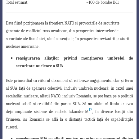
Total estimat:
~100 de bombe B61
Date fiind poziţionarea la frontiera NATO şi provocările de securitate
generate
de conflictul ruso-ucrainean,
din perspectiva intereselor de
securitate ale României, rămân esenţiale
, în perspectiva revizuirii posturii
nucleare americane:
reasigurarea aliaţilor privind menţinerea umbrelei de
securitate nucleare
a SUA
Este primordial ca viitorul document să reitereze angajamentul clar şi ferm
al SUA faţă de apărarea colectivă, inclusiv
umbrela nucleară
:
în cazul unei
escaladări nucleare, aliaţii NATO, inclusiv România, se pot baza pe o politică
nucleară solidă şi credibilă din partea SUA.
Să nu uităm că Rusia ar avea
17
deja amplasate sisteme de rachete Iskander-M
, în diverse locaţii din
Crimeea, iar România se află la o distanţă tactică faţă de capabilităţile
ruseşti.
coordonarea SUA cu aliaţii pentru menţinerea coerenţei dintre