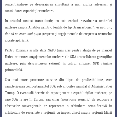
concentrându-se pe descurajarea simultană a mai multor adversari şi
consolidarea capacităţilor nucleare.
În actualul context transatlantic, nu
este exclusă
reevaluarea umbrelei
nucleare
asupra Aliaţilor
printr-o lentilă de tip „tranzacţional”:
vă apărăm,
dar să ne coste mai puţin
(respectaţi angajamentele de creştere a resurselor
alocate apărării).
Pentru România şi alte state NATO
(mai ales pentru aliaţii de pe Flancul
Estic
)
, reiterarea angajamentelor nucleare ale SUA (
consolidarea garanţiilor
nucleare, prin
descurajarea extinsă
)
în cadrul viitoarei NPR rămâne
primordială.
Cea mai mare provocare survine din lipsa de predictibilitate, care
caracterizează
comportamentul SUA sub al doilea mandat al Administraţiei
Trump. O eventuală decizie de repoziţionare a capabilităţilor nucleare, pe
care SUA le are în Europa, sau chiar (worst-case scenario) de reducere a
efectivelor convenţionale ar reprezenta o schimbare semnificativă în
arhitectura de securitate a regiunii, cu impact direct asupra regiunii Mării