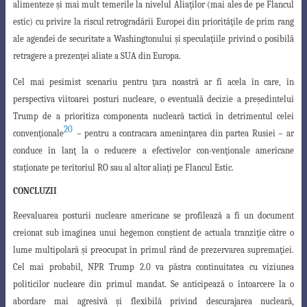
alimenteze şi mai mult temerile la nivelul Aliaţilor (mai ales de pe Flancul
estic) cu privire la riscul retrogradării Europei din priorităţile de prim rang
ale agendei de securitate a Washingtonului şi speculaţiile privind o posibilă
retragere a prezenţei aliate a SUA din Europa.
Cel mai pesimist scenariu pentru ţara noastră ar fi acela în care, în
perspectiva
viitoarei posturi nucleare, o eventuală decizie a preşedintelui
Trump de a prioritiza
componenta nucleară tactică în detrimentul celei
20
convenţionale
– pentru a contracara
ameninţarea din partea Rusiei – ar
conduce în lanţ la o reducere a efectivelor con-venţionale americane
staţionate pe teritoriul RO sau al altor aliaţi pe Flancul Estic.
CONCLUZII
Reevaluarea posturii nucleare americane se profilează a fi un document
creionat sub imaginea unui hegemon conştient de actuala tranziţie către o
lume
multipolară şi preocupat în primul rând de prezervarea supremaţiei.
Cel mai probabil
, NPR Trump 2.0 va păstra continuitatea cu viziunea
politicilor nucleare din primul mandat. Se anticipează o întoarcere la o
abordare mai agresivă şi flexibilă privind descurajarea nucleară,