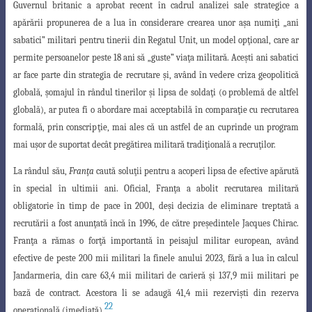
Guvernul britanic a aprobat recent în cadrul analizei sale strategice a
apărării propunerea de a lua în considerare crearea unor a
ş
a numi
ţ
i „ani
sabatici” militari pentru tinerii din Regatul Unit, un model op
ţ
ional, care ar
permite persoanelor peste 18 ani să „guste” via
ţ
a mi
litară. Ace
ş
ti ani sabatici
ar face parte din strategia de recrutare
ş
i, având în vedere
criza geopolitică
globală,
ş
omajul în rândul tinerilor
ş
i lipsa de solda
ţ
i (o problemă de altfel
globală), ar putea fi o abordare mai acceptabilă în compara
ţ
ie cu recrutarea
formală, prin conscrip
ţ
ie, mai ales că un astfel de an cuprinde un program
mai u
ş
or de suportat decât pregătirea militară tradi
ţ
ională a recru
ţ
ilor.
La rândul său,
Fran
ţ
a
caută solu
ţ
ii pentru a acoperi lipsa de efective apărută
în special în ultimii ani. Oficial, Fran
ţ
a a abolit recrutarea militară
obligatorie în timp de pace în 2001, de
ş
i decizia de eliminare treptată a
recrutării a fost anun
ţ
ată încă în 1996, de către pre
ş
edintele Jacques Chirac.
Fran
ţ
a a rămas o for
ţ
ă importantă în peisajul militar european, având
efective de peste 200 mii militari la finele anului 2023, fără a lua în calcul
Jandarmeria, din care 63,4 mii militari de carieră
ş
i 137,9 mii militari pe
bază de contract. Acestora li se adaugă 41,4 mii rezervi
ş
ti din rezerva
22
opera
ţ
ională (imediată).