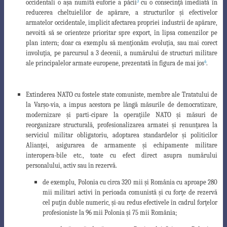
3
occidentali o a
ş
a numită euforie a păcii
cu o consecin
ţ
ă imediată în
reducerea cheltuielilor de apărare, a structurilor
ş
i efectivelor
armatelor occidentale, implicit afectarea propriei industrii de apărare,
nevoită să se orienteze prioritar spre export, în lipsa comenzilor pe
plan intern; doar ca exemplu să men
ţ
ionăm evolu
ţ
ia, sau mai corect
involu
ţ
ia, pe parcursul a 3 decenii, a numărului de structuri militare
4
ale principalelor armate europene, prezentată în figura de mai jos
.
Extinderea NATO cu fostele state comuniste, membre ale Tratatului de
la Var
ş
o-via, a impus acestora pe lângă măsurile de democratizare,
modernizare
ş
i parti-
cipare la opera
ţ
iile NATO
ş
i măsuri de
reorganizare structurală, profesionalizarea
armatei
ş
i renun
ţ
area la
serviciul militar obligatoriu, adoptarea standardelor
ş
i politicilor
Alian
ţ
ei, asigurarea de armamente
ş
i echipamente militare
interopera-bile etc., toate cu efect direct asupra numărului
personalului, activ sau în rezervă.
de exemplu, Polonia cu circa 320 mii
ş
i România cu aproape 280
mii militari
activi în perioada comunistă
ş
i cu for
ţ
e de rezervă
cel pu
ţ
in duble numeric,
ş
i-au
redus efectivele în cadrul for
ţ
elor
profesioniste la 96 mii Polonia
ş
i 75 mii România;