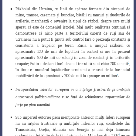
Războiul din Ucraina, cu linii de apărare formate din câmpuri de
mine, tran
ş
ee, cazemate
ş
i buncăre, bătălii cu tancuri
ş
i duelurile de
artilerie, marchează o revenire la tipul de război, despre care mul
ţ
i
sperau că este de domeniul istoriei. Mai mult, realitatea continuă să
demonstreze că nicio parte a teritoriului cucerit de ru
ş
i sau de
ucraineni nu a putut fi
ţ
inută sub control fără o prezen
ţ
ă constantă
ş
i
consistentă a trupelor pe teren. Rusia a început războiul cu
aproximativ 130 de mii de luptători în contact
ş
i are în prezent
aproximativ 600 de mii de solda
ţ
i în zona de contact
ş
i în teritoriile
7
ocupate; Putin a declarat încă de anul trecut că sunt chiar 700 de mii
,
în timp ce numărul luptătorilor ucraineni a crescut de la începutul
8
mobilizării de la aproximativ 200 de mii la aproape un milion
.
Incapacitatea liderilor europeni în a înţelege frustrările şi ambiţiile
autocraţi
ei
politico-militare ruse faţă de schimbarea raporturilor de
forţe pe plan mondial
S
ub imperiul euforiei păcii men
ţ
ionate anterior, mul
ţ
i lideri europeni
nu au în
ţ
eles
frustrările
ş
i ambi
ţ
iile liderilor ru
ş
i, conflictele din
Transnistria, Ose
ţ
ia, Abhazia sau Georgia
ş
i nici deja faimoasa
9
declara
ţ
ie a lui Putin de la Conferin
ţ
a de la München din 2007
nu au