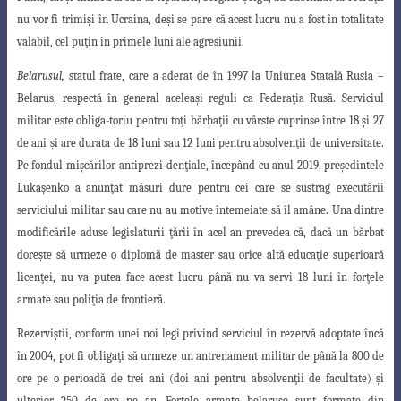
nu vor fi trimi
ş
i în Ucraina, de
ş
i se pare că acest lucru nu a fost în totalitate
valabil, cel pu
ţ
in în primele luni ale agresiunii.
Belarusul
,
statul frate, care a aderat de în 1997 la Uniunea Statală Rusia –
Belarus
, respectă în general acelea
ş
i reguli ca Federa
ţ
ia Rusă. Serviciul
militar este obliga-toriu pentru to
ţ
i bărba
ţ
ii cu vârste cuprinse între 18
ş
i 27
de ani
ş
i are durata de 18 luni sau 12 luni pentru absolven
ţ
ii de universitate.
Pe fondul mi
ş
cărilor antiprezi-
den
ţ
iale, începând cu anul 2019, pre
ş
edintele
Luka
ş
enko a anun
ţ
at măsuri dure pentru
cei care se sustrag executării
serviciului militar sau care nu au motive întemeiate să îl amâne. Una dintre
modificările aduse legislaturii
ţ
ării în acel an prevedea că, dacă un bărbat
dore
ş
te să urmeze o diplomă de master sau orice altă educa
ţ
ie superioară
licen
ţ
ei, nu va putea face acest lucru până nu va servi 18 luni în for
ţ
ele
armate sau poli
ţ
ia de frontieră.
Rezervi
ş
tii, conform unei noi legi privind serviciul în rezervă adoptate încă
în 2004, pot fi obliga
ţ
i să urmeze un antrenament militar de până la 800 de
ore pe o perioadă de trei ani (doi ani pentru absolven
ţ
ii de facultate)
ş
i
ulterior 250 de ore pe an. For
ţ
ele armate belaruse sunt formate din