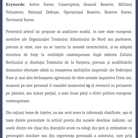
Keywords:
Active Forces, Conscription, General Reserve, Military
Volunteers, National Defense, Operational Reserve, Reserve Forces,
Territorial Forces
Prezentul articol î
ş
i propune să analizeze modul, în care state europene,
membre
ale Organiza
ţ
iei Tratatului Atlanticului de Nord sau partenere,
precum
ş
i state, care nu se înscriu în această caracteristică,
ş
i-au adaptat
structura de for
ţ
e la realită
ţ
ile contemporane după căderea Zidului
Berlinului
ş
i disolu
ţ
ia Tratatului de la Var
ş
ovia,
precum
ş
i modificările
dramatice efectuate odată cu rena
ş
terea ambi
ţ
iilor imperiale
ale Federa
ţ
iei
Ruse
ş
i mai ales declan
ş
area agresiunii de către aceasta împotriva Ucrai
-nei,
moment pe care personal îl consider momentul
t
al revenirii cu picioarele
0
pe
pământ, sau măcar par
ţ
ial, a unei bune păr
ţ
i a elitei politice europene
contemporane
.
Din ra
ţ
iuni lesne de în
ţ
eles, nu am avut acces la informa
ţ
ii clasificate, a
ş
a că
toate datele prezentate în articol provin din sursele deschise indicate, iar
unele dintre
ele chiar din discu
ţ
iile avute cu colegi din
ţ
ară
ş
i străinătate cu
preocupări similare sau
din experien
ţ
a personală a autorului, care prin