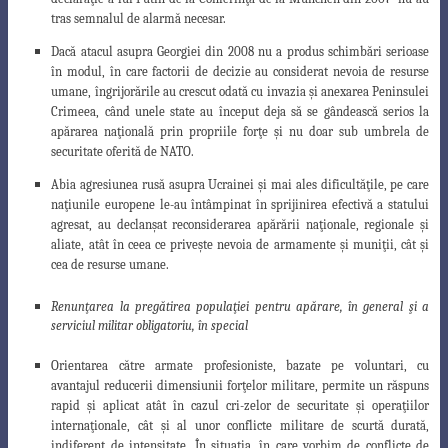
tras semnalul de alarmă necesar.
Dacă atacul asupra Georgiei din 2008 nu a produs schimbări serioase
în modul, în care factorii de decizie au considerat nevoia de resurse
umane, îngrijorările au crescut odată cu invazia
ş
i anexarea Peninsulei
Crimeea, când unele state au început deja să se gândească serios la
apărarea na
ţ
ională prin propriile for
ţ
e
ş
i nu doar sub umbrela de
securitate oferită de NATO.
Abia agresiunea rusă asupra Ucrainei
ş
i mai ales dificultă
ţ
ile, pe care
na
ţ
iunile europene le-au întâmpinat în sprijinirea efectivă a statului
agresat, au declan
ş
at reconsiderarea apărării na
ţ
ionale, regionale
ş
i
aliate, atât în ceea ce prive
ş
te nevoia de armamente
ş
i muni
ţ
ii, cât
ş
i
cea de resurse umane.
Renunţarea la pregătirea populaţiei pentru apărare, în general şi a
serviciul militar obligatoriu, în special
Orientarea către armate profesioniste, bazate pe voluntari, cu
avantajul reducerii dimensiunii for
ţ
elor militare, permite un răspuns
rapid
ş
i aplicat atât în cazul cri-zelor de securitate
ş
i opera
ţ
iilor
interna
ţ
ionale, cât
ş
i al unor conflicte militare de scurtă durată,
indiferent de intensitate. În situa
ţ
ia, în care vorbim de conflicte de