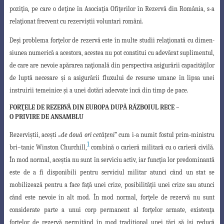
pozi
ţ
ia, pe care o de
ţ
ine în Asocia
ţ
ia
Ofi
ţ
erilor în Rezervă din România, s-a
rela
ţ
ionat frecvent cu rezervi
ş
tii voluntari români
.
De
ş
i problema for
ţ
elor de rezervă este în multe studii rela
ţ
ionată cu dimen-
siunea numerică a acestora, acestea nu pot constitui cu adevărat suplimentul,
de care are nevoie apărarea na
ţ
ională din perspectiva asigurării capacită
ţ
ilor
de luptă necesare
ş
i a asigurării fluxului de resurse umane în lipsa unei
instruirii temeinice
ş
i a unei dotări adecvate încă din timp de pace.
FORŢELE DE REZERVĂ DIN EUROPA DUPĂ RĂZBOIUL RECE –
O PRIVIRE DE ANSAMBLU
Rezervi
ş
tii, ace
ş
ti
„de două ori cetă
ţ
eni”
cum i-a numit fostul prim-ministru
1
bri
–
tanic Winston Churchill,
combină o carieră militară cu o carieră civilă.
În mod normal
, ace
ş
tia nu sunt în serviciu activ, iar func
ţ
ia lor predominantă
este de a fi disponibili
pentru serviciul militar atunci când un stat se
mobilizează pentru a face fa
ţ
ă unei crize
, posibilită
ţ
ii unei crize sau atunci
când este nevoie în alt mod. În mod normal, for
ţ
ele de rezervă nu sunt
considerate parte a unui corp permanent al for
ţ
elor armate, existen
ţ
a
for
ţ
elor de rezervă permi
ţ
ând în mod tradi
ţ
ional unei
ţ
ări să î
ş
i reducă