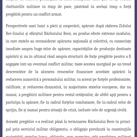
cheltuielile militare în timp de pace, păstrând în acela
ş
i timp o for
ţ
ă
pregătită pentru
un conflict armat.
Perspectivele unei lumi a păcii
ş
i cooperării, apărute după căderea Zidului
Ber
-linului
ş
i sfâr
ş
itul Războiului Rece, au produs efecte extreme modului,
în care
statele au reconsiderat apărarea na
ţ
ională
ş
i colectivă, cu consecin
ţ
e
imediate asupra
buge-telor de apărare, capacită
ţ
ilor de produc
ţ
ie destinate
apărării
ş
i nu în ultimul
rând
asupra structurii de for
ţ
e pregătite pentru a fi
angajate într-un eventual conflict militar
, toate acestea mergând pe un trend
descrescător de la alocarea resurselor financiare acordate apărării la
reducerea numerică a personalului militar, cu accent pe for
ţ
ele profesioniste,
calificate,
ş
i reducerea dramatică, în majoritatea statelor europene, dar nu
numai, a pregătirii militare pentru restul cetă
ţ
enilor, de altfel ap
ţ
i pentru a
participa la apărare, fie în cadrul for
ţ
elor combatante, fie în cadrul celor de
sprijin, fie
ş
i numai pentru situa
ţ
ii de criză, inclusiv cele de urgen
ţ
ă civilă.
Această pregătire s-a realizat până la terminarea Războiului Rece în princi-
pal prin serviciul militar obligatoriu, o obliga
ţ
ie prevăzută în constitu
ţ
iile
majorită
ţ
ii statelor lume, obliga
ţ
ie, care permitea atât pregătirea militară