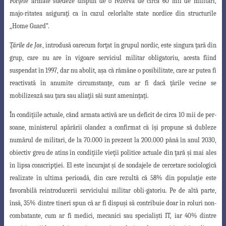
For
ţ
ele armate suedeze dispun de o rezervă de circa 60 mii de militari,
majo-ritatea asigura
ţ
i ca în cazul celorlalte state nordice din structurile
„Home Guard”.
Ţările de Jos
,
introdusă oarecum for
ţ
at în grupul nordic, este singura
ţ
ară din
grup, care nu are în vigoare serviciul militar obligatoriu, acesta fiind
suspendat în
1997, dar nu abolit, a
ş
a că rămâne o posibilitate, care ar putea fi
reactivată în anumite
circumstan
ţ
e, cum ar fi dacă
ţ
ările vecine se
mobilizează sau
ţ
ara sau alia
ţ
ii săi sunt amenin
ţ
a
ţ
i.
În condi
ţ
iile actuale, când armata activă are un deficit de circa 10 mii de per-
soane, ministerul apărării olandez a confirmat că î
ş
i propune să dubleze
numărul de militari, de la 70.000 în prezent la 200.000 până în anul 2030,
obiectiv greu de atins în condi
ţ
iile vie
ţ
ii politice actuale din
ţ
ară
ş
i mai ales
în lipsa conscrip
ţ
iei. El este
încurajat
ş
i de sondajele de cercetare sociologică
realizate în ultima perioadă, din care
rezultă că 58% din popula
ţ
ie este
favorabilă reintroducerii serviciului militar obli-gatoriu. Pe de altă parte,
însă, 35% dintre tineri spun că ar fi dispu
ş
i să contribuie doar în roluri non-
combatante, cum ar fi medici, mecanici sau speciali
ş
ti IT, iar 40% dintre