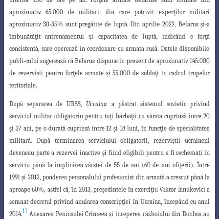
aproximativ 65.000 de militari, din
care potrivit exper
ţ
ilor militari
aproximativ 30-35% sunt pregătite de luptă. Din aprilie
2022, Belarus
ş
i-a
îmbunătă
ţ
it antrenamentul
ş
i capacitatea de luptă, indicând o for
ţ
ă
consistentă, care operează în coordonare cu armata rusă. Datele disponibile
publi-cului sugerează că Belarus dispune în prezent de aproximativ 145.000
de rezervi
ş
ti pentru for
ţ
ele armate
ş
i 55.000 de solda
ţ
i în cadrul trupelor
teritoriale.
După separarea de URSS,
Ucraina
a păstrat sistemul sovietic privind
serviciul
militar obligatoriu pentru to
ţ
i bărba
ţ
ii cu vârsta cuprinsă între 20
ş
i 27 ani, pe o durată
cuprinsă între 12
ş
i 18 luni, în func
ţ
ie de specialitatea
militară. După terminarea
serviciului obligatorii, rezervi
ş
tii ucraineni
deveneau parte a rezervei inactive
ş
i fiind
eligibili pentru a fi rechema
ţ
i în
serviciu până la împlinirea vârstei de 55 de ani (60 de
ani ofi
ţ
erii). Între
1991
ş
i 2012, ponderea personalului profesionist din armată a crescut
până la
aproape 60%, astfel că, în 2013, pre
ş
edintele în exerci
ţ
iu Viktor Ianukovici a
semnat decretul privind anularea conscrip
ţ
iei în Ucraina, începând cu anul
11
2014.
Anexarea Peninsulei Crimeea
ş
i începerea războiului din Donbas au