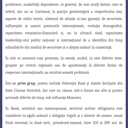
problemei, modalită
ţ
i dependente, în general, de mai mul
ţ
i factori, care se
referă, dar nu se limitează, la pozi
ţ
ia geostrategică a respectivului stat,
aspecte de ordin istoric, sistemul de alian
ţ
e
ş
i/sau garan
ţ
ii de securitate,
influen
ţ
ele
ş
i uneori presiunile interna
ţ
ionale, evolu
ţ
ia demografică,
capacitatea eco
nomico-financiară
ş
i, nu în ultimul rând, capacitatea
leadership-ului politic na
ţ
ional
ş
i interna
ţ
ional de a identifica din timp
schimbările din mediul de securitate
ş
i a adopta măsuri în consecin
ţ
ă.
În cele ce urmează vom prezenta, în esen
ţ
ă, modul, în care diferite state,
grupate
pe criterii regionale sau de apartenen
ţ
ă la diferite forme de
cooperare interna
ţ
ională,
au rezolvat această problemă.
Într-un
prim grup
, putem include Federa
ţ
ia Rusă
ş
i statele dezlipite din
fosta Uniune Sovietică, dar care au rămas, într-o formă sau alta
ş
i pentru
perioade diferite de timp, sub influen
ţ
a Moscovei.
În
Rusia
, sovietică sau contemporană, serviciul militar obligatoriu este
considerat
în egală măsură o obliga
ţ
ie legală
ş
i o datorie de onoare, anual
fiind recruta
ţ
i în
două serii, primăvară-toamnă, între 250
ş
i 300 mii de