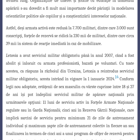
termen lung. Organiza
ţ
iile de tineret
ş
i
ş
colile cu educa
ţ
ie în domeniul
apărării s-au dovedit a fi mult mai importante decât părin
ţ
ii în modelarea
orientărilor politice ale copiilor
ş
i a con
ş
tientizării intereselor na
ţ
ionale.
Astfel, de
ş
i armata activă este redusă la 7.700 militari, dintre care 3.000 sunt
conscrip
ţ
i, for
ţ
ele de rezervă se ridică la 230 mii de militari, dintre care circa
39 mii în sistem de reac
ţ
ie imediată în caz de mobilizare.
Letonia
a avut serviciul militar obligatoriu până în anul 2007, când a fost
abolit
ş
i înlocuit cu armata profesionistă, bazată pe voluntari. Cu toate
acestea, ca
răspuns la războiul din Ucraina, Letonia a reintrodus serviciul
14
militar obligatoriu, acesta
intrând în vigoare la 1 ianuarie 2024.
Conform
legii nou adoptate, cetă
ţ
enii de sex masculin cu vârste cuprinse între 18
ş
i 27
de ani î
ş
i pot îndeplini serviciul
militar de apărare na
ţ
ională prin
următoarele op
ţ
iuni: 11 luni de serviciu activ în For
ţ
ele
Armate Na
ţ
ionale
regulate sau în Garda Na
ţ
ională; cinci ani în Rezerva Gărzii Na
ţ
ionale, care
implică sarcini de serviciu pentru minimum 21 de zile de antrenament
individual
ş
i maximum
ş
apte zile de antrenament colectiv în fiecare an sau
finalizarea în termen de cinci ani a unui program de ofi
ţ
er de rezervă pentru