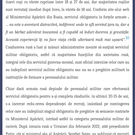
tineri ru
ş
i cu vârste cuprinse între
18
ş
i 27 de ani, dar majoritatea ru
ş
ilor
sunt recruta
ţ
i imediat după liceu, la vârsta de 18 ani. Conform site-ului web
al Ministerului Apărării din Rusia, serviciul obligatoriu în for
ţ
ele armate
„
… nu este o aventură distractivă, indiferent unde te afli servind
ţ
ara ta, dar a
fi un bărbat adevărat înseamnă a fi capabil să înduri durerea
ş
i greută
ţ
ile.
10
Această experien
ţ
ă î
ţ
i va face via
ţ
a civilă ulterioară mult mai u
ş
oară”
.
Conducerea rusă a luat
ş
i măsuri administrative menite să sus
ţ
ină serviciul
militar obligatoriu,
astfel că majoritatea func
ţ
iilor din societatea rusă,
integral cele din serviciul guverna
-mental, sunt oficial interzise celor care nu
au îndeplinit serviciul militar obligatoriu sau nu au o pregătire militară în
institu
ţ
iile de formare a personalului militar.
Chiar dacă armata rusă depinde de personalul militar care efectuează
serviciul
obligatoriu pentru a-
ş
i completa rândurile, în ultimii 20-25 de ani,
s-a încercat redu-cerea dependen
ţ
ei de recru
ţ
i, insistând pe convingerea
celor care au îndeplinit stagiul obligatoriu de pregătire să semneze contracte
cu Ministerul Apărării, intrând astfel în categoria personalului militar de
carieră. După invazia rusă a Ucrainei din februarie 2022, atât pre
ş
edintele
Putin, cât
ş
i ministrul său al Apărării, Serghei
Ş
oigu, au subliniat că recru
ţ
ii