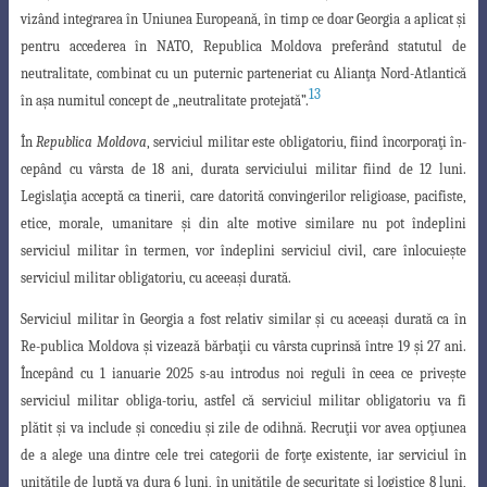
vizând integrarea în Uniunea Europeană, în timp ce doar Georgia a aplicat
ş
i
pentru accederea în NATO, Republica Moldova preferând statutul de
neutralitate, combinat cu un puternic parteneriat cu Alian
ţ
a Nord-Atlantică
13
în a
ş
a numitul concept de „neutralitate protejată”.
În
Republica Moldova
, serviciul militar este obligatoriu, fiind încorpora
ţ
i în-
cepând cu vârsta de 18 ani, durata serviciului militar fiind de 12 luni.
Legisla
ţ
ia acceptă
ca tinerii, care datorită convingerilor religioase, pacifiste,
etice, morale, umanitare
şi din alte motive similare nu pot îndeplini
serviciul militar în termen, vor îndeplini serviciul civil, care înlocuie
ş
te
serviciul militar obligatoriu, cu aceea
ş
i durată.
Serviciul militar în Georgia a fost relativ similar
ş
i cu aceea
ş
i durată ca în
Re-
publica Moldova
ş
i vizează bărba
ţ
ii cu vârsta cuprinsă între 19
ş
i 27 ani.
Începând cu
1 ianuarie 2025 s-au introdus noi reguli în ceea ce prive
ş
te
serviciul militar obliga-toriu, astfel că serviciul militar obligatoriu va fi
plătit
ş
i va include
ş
i concediu
ş
i zile
de odihnă. Recru
ţ
ii vor avea op
ţ
iunea
de a alege una dintre cele trei categorii de for
ţ
e
existente, iar serviciul în
unită
ţ
ile de luptă va dura 6 luni, în unită
ţ
ile de securitate
ş
i logistice 8 luni,