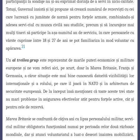
participan
ţ
ii la sondaje nu
ş
i-au exprimat dorin
ţ
a de a servi în nicio calitate.
Totu
ş
i, Guvernul insistă
ş
i î
ş
i propune să crească numărul de rezervi
ş
ti cu cei
care lucrează cu jumătate de normă pentru for
ţ
ele armate, combinându-
ş
i
adesea servi-ciul cu munca civilă sau studiile, precum
ş
i să încurajeze mai
mul
ţ
i tineri să participe la a
ş
a-numitul an de serviciu, în care persoanele cu
vârste cuprinse între 18
ş
i 27 de ani se pot familiariza în mod voluntar cu
21
apărarea.
Un
al treilea grup
este reprezentat de marile puteri economice
ş
i militare
europene
ş
i ne vom referi aici, pe scurt, doar la Marea Britanie, Fran
ţ
a
ş
i
Germania, a căror situa
ţ
ie este mai bine cunoscută datorită vizibilită
ţ
ii lor
interna
ţ
ionale
ş
i a rolului, pe care îl joacă în NATO
ş
i în arhitectura de
securitate europeană. De la început însă men
ţ
ionez că toate aceste trei state
au mari probleme în asigurarea efectivelor atât pentru for
ţ
ele active, cât
ş
i
pentru cele de rezervă.
Marea Britanie
se confruntă de câ
ţ
iva ani cu lipsa personalului militar, servi-
ciul militar obligatoriu func
ţ
ionând numai pe perioada celor două războaie
mondiale
, dar
ş
i atunci voluntariatul a luat-o deseori înaintea mobilizării.