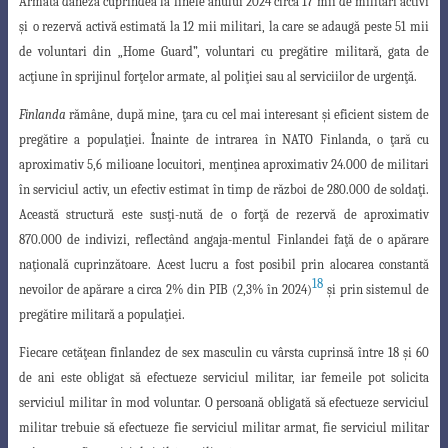
Armata daneză cuprindea la finele anului 2024 circa 17 mii de militari activi
ş
i
o rezervă activă estimată la 12 mii militari, la care se adaugă peste 51 mii
de voluntari
din „Home Guard”, voluntari cu pregătire militară, gata de
ac
ţ
iune în sprijinul for
ţ
elor armate, al poli
ţ
iei sau al serviciilor de urgen
ţ
ă.
Finlanda
rămâne, după mine,
ţ
ara cu cel mai interesant
ş
i eficient sistem de
pregătire a popula
ţ
iei. Înainte de intrarea în NATO Finlanda, o
ţ
ară cu
aproximativ 5,6 milioane locuitori, men
ţ
inea aproximativ 24.000 de militari
în serviciul activ, un efectiv estimat în timp de război de 280.000 de solda
ţ
i.
Această structură este sus
ţ
i-nută de o for
ţ
ă de rezervă de aproximativ
870.000 de indivizi, reflectând angaja-
mentul Finlandei fa
ţ
ă de o apărare
na
ţ
ională cuprinzătoare. Acest lucru a fost posibil
prin alocarea constantă
18
nevoilor de apărare a circa 2% din PIB (2,3% în 2024)
ş
i prin sistemul de
pregătire militară a popula
ţ
iei.
Fiecare cetă
ţ
ean finlandez de sex masculin cu vârsta cuprinsă între 18
ş
i 60
de ani este obligat să efectueze serviciul militar, iar femeile pot solicita
serviciul militar
în mod voluntar. O persoană obligată să efectueze serviciul
militar trebuie să efectueze
fie serviciul militar armat, fie serviciul militar