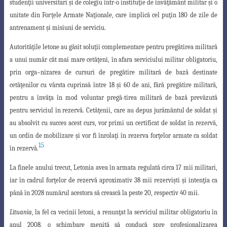
studen
ţ
ii universitari
ş
i de colegiu într-o institu
ţ
ie de învă
ţ
ământ militar
ş
i o
unitate din For
ţ
ele Armate Na
ţ
ionale, care implică cel pu
ţ
in 180 de zile de
antrenament
ş
i misiuni de serviciu.
Autorită
ţ
ile letone au găsit solu
ţ
ii complementare pentru pregătirea militară
a unui număr cât mai mare cetă
ţ
eni, în afara serviciului militar obligatoriu,
prin orga
–
nizarea de cursuri de pregătire militară de bază destinate
cetă
ţ
enilor cu vârsta cuprinsă
între 18
ş
i 60 de ani, fără pregătire militară,
pentru a învă
ţ
a în mod voluntar pregă-tirea militară de bază prevăzută
pentru serviciul în rezervă. Cetă
ţ
enii, care au depus jurământul de soldat
ş
i
au absolvit cu succes acest curs, vor primi un certificat de soldat în rezervă,
un ordin de mobilizare
ş
i vor fi înrola
ţ
i în rezerva for
ţ
elor armate ca soldat
15
în rezervă.
La finele anului trecut, Letonia avea în armata regulată circa 17 mii militari,
iar în cadrul for
ţ
elor de rezervă aproximativ 38 mii rezervi
ş
ti
ş
i inten
ţ
ia ca
până în 2028 numărul acestora să crească la peste 20, respectiv 40 mii.
Lituania
, la fel ca vecinii letoni, a renun
ţ
at la serviciul militar obligatoriu în
anul 2008, o schimbare menită să conducă spre profesionalizarea