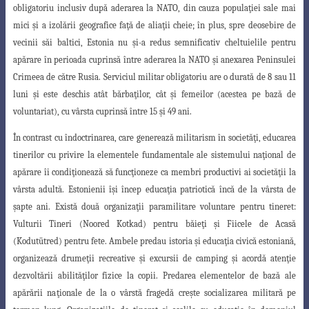
obligatoriu inclusiv după aderarea la NATO, din cauza popula
ţ
iei sale mai
mici
ş
i a izolării geografice fa
ţ
ă de alia
ţ
ii cheie; în plus, spre deosebire de
vecinii săi baltici, Estonia nu
ş
i-a redus semnificativ cheltuielile pentru
apărare în perioada cuprinsă între aderarea la NATO
ş
i anexarea Peninsulei
Crimeea de către Rusia. Serviciul militar obligatoriu are o durată de 8 sau 11
luni
ş
i este deschis atât bărba
ţ
ilor, cât
ş
i femeilor (acestea pe bază de
voluntariat), cu vârsta cuprinsă între 15
ş
i 49 ani.
În contrast cu îndoctrinarea, care generează militarism în societă
ţ
i, educarea
tinerilor cu privire la elementele fundamentale ale sistemului na
ţ
ional de
apărare îi condi
ţ
ionează să func
ţ
ioneze ca membri productivi ai societă
ţ
ii la
vârsta adultă. Estonienii î
ş
i încep educa
ţ
ia patriotică încă de la vârsta de
ş
apte ani. Există două organiza
ţ
ii paramilitare voluntare pentru tineret:
Vulturii Tineri (Noored Kotkad) pentru băie
ţ
i
ş
i Fiicele de Acasă
(Kodutütred) pentru fete. Ambele predau istoria
ş
i educa
ţ
ia civică estoniană,
organizează drume
ţ
ii recreative
ş
i excursii de camping
ş
i acordă aten
ţ
ie
dezvoltării abilită
ţ
ilor fizice la copii. Predarea elementelor de bază ale
apărării na
ţ
ionale de la o vârstă fragedă cre
ş
te socializarea militară pe