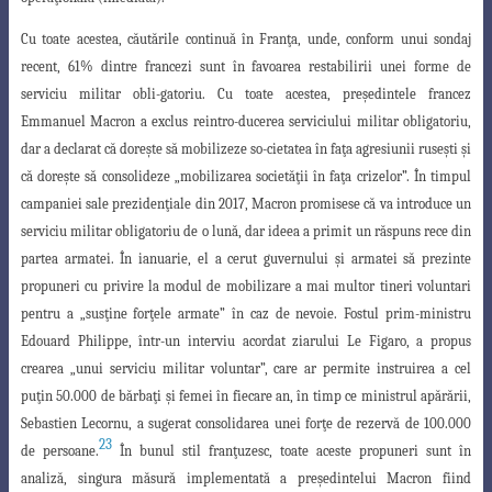
Cu toate acestea, căutările continuă în Fran
ţ
a, unde, conform unui sondaj
recent
, 61% dintre francezi sunt în favoarea restabilirii unei forme de
serviciu militar obli-gatoriu. Cu toate acestea, pre
ş
edintele francez
Emmanuel Macron a exclus reintro-ducerea serviciului militar obligatoriu,
dar a declarat că dore
ş
te să mobilizeze so-cietatea în fa
ţ
a agresiunii ruse
ş
ti
ş
i
că dore
ş
te să consolideze „mobilizarea societă
ţ
ii în fa
ţ
a crizelor”. În timpul
campaniei sale preziden
ţ
iale din 2017, Macron promisese
că va introduce un
serviciu militar obligatoriu de o lună, dar ideea a primit un răspuns
rece din
partea armatei. În ianuarie, el a cerut guvernului
ş
i armatei să prezinte
propuneri cu privire la modul de mobilizare a mai multor tineri voluntari
pentru a „sus
ţ
ine for
ţ
ele armate” în caz de nevoie. Fostul prim-ministru
Edouard Philippe, într-un interviu acordat ziarului Le Figaro, a propus
crearea „unui serviciu militar voluntar”, care ar permite instruirea a cel
pu
ţ
in 50.000 de bărba
ţ
i
ş
i femei în fiecare
an, în timp ce ministrul apărării,
Sebastien Lecornu, a sugerat consolidarea unei for
ţ
e
de rezervă de 100.000
23
de persoane.
În bunul stil fran
ţ
uzesc, toate aceste propuneri sunt în
analiză, singura măsură implementată a pre
ş
edintelui Macron fiind