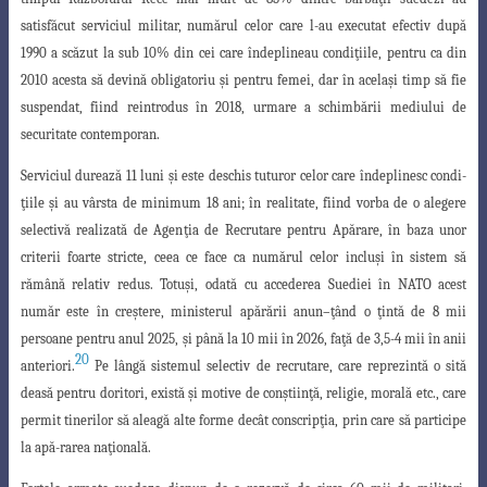
satisfăcut serviciul militar, numărul celor care l-au executat efectiv după
1990 a scăzut la sub 10% din cei care îndeplineau condi
ţ
iile, pentru ca din
2010 acesta să devină obligatoriu
ş
i pentru femei, dar în acela
ş
i timp să fie
suspendat, fiind reintrodus în 2018, urmare a schimbării mediului de
securitate contemporan.
Serviciul durează 11 luni
ş
i este deschis tuturor celor care îndeplinesc condi-
ţ
iile
ş
i au vârsta de minimum 18 ani; în realitate, fiind vorba de o alegere
selectivă realizată de Agen
ţ
ia de Recrutare pentru Apărare, în baza unor
criterii foarte stricte,
ceea ce face ca numărul celor inclu
ş
i în sistem să
rămână relativ redus. Totu
ş
i, odată
cu accederea Suediei în NATO acest
număr este în cre
ş
tere, ministerul apărării anun
–
ţ
ând o
ţ
intă de 8 mii
persoane pentru anul 2025,
ş
i până la 10 mii în 2026, fa
ţ
ă de 3,5-4 mii în anii
20
anteriori.
Pe lângă sistemul selectiv de recrutare, care reprezintă o sită
deasă pentru doritori, există
ş
i motive de con
ş
tiin
ţ
ă, religie, morală etc., care
permit tinerilor să aleagă alte forme decât conscrip
ţ
ia, prin care să participe
la apă-rarea na
ţ
ională.