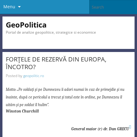
Menu
GeoPolitica
Portal de analize geopolitice, strategice si economice
FORŢELE DE REZERVĂ DIN EUROPA,
ÎNCOTRO?
Posted by
geopolitic.ro
Motto:
„Pe soldaţi şi pe Dumnezeu îi adori numai în caz de primejdie şi nu
înainte, după ce pericolul a trecut şi totul este în ordine, pe Dumnezeu îl
uităm şi pe soldat îl hulim”.
Winston Churchill

General maior (r) dr. Dan GRECU