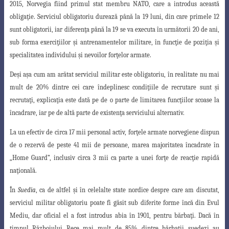
2015, Norvegia fiind primul stat membru NATO, care a introdus această
obliga
ţ
ie. Serviciul obligatoriu durează până la 19 luni, din care primele 12
sunt obligatorii, iar diferen
ţ
a până la 19 se va executa în următorii 20 de ani,
sub forma exerci
ţ
iilor
ş
i antrenamentelor militare, în func
ţ
ie de pozi
ţ
ia
ş
i
specialitatea individului
ş
i nevoilor for
ţ
elor armate.
De
ş
i a
ş
a cum am arătat serviciul militar este obligatoriu, în realitate nu mai
mult de 20% dintre cei care îndeplinesc condi
ţ
iile de recrutare sunt
ş
i
recruta
ţ
i, explica
ţ
ia este dată pe de o parte de limitarea func
ţ
iilor scoase la
încadrare, iar pe de altă parte de existen
ţ
a serviciului alternativ.
La un efectiv de circa 17 mii personal activ, for
ţ
ele armate norvegiene dispun
de o rezervă de peste 41 mii de persoane, marea majoritatea încadrate în
„Home Guard”, inclusiv circa 3 mii ca parte a unei for
ţ
e de reac
ţ
ie rapidă
na
ţ
ională.
În
Suedia
, ca de altfel
ş
i în celelalte state nordice despre care am discutat,
serviciul militar obligatoriu poate fi găsit sub diferite forme încă din Evul
Mediu, dar oficial el a fost introdus abia în 1901, pentru bărba
ţ
i. Dacă în
timpul Războiului Rece mai mult de 85% dintre bărba
ţ
ii suedezi au