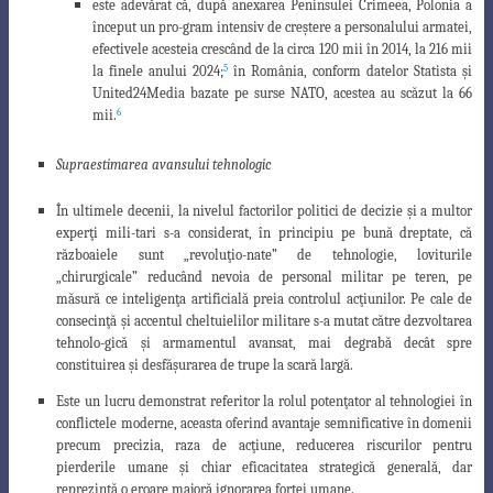
este adevărat că, după anexarea Peninsulei Crimeea, Polonia a
început un pro-
gram intensiv de cre
ş
tere a personalului armatei,
efectivele acesteia crescând de
la circa 120 mii în 2014, la 216 mii
5
la finele anului 2024;
în România, conform
datelor Statista
ş
i
United24Media bazate pe surse NATO, acestea au scăzut la 66
6
mii.
Supraestimarea avansului tehnologic
În ultimele decenii, la nivelul factorilor politici de decizie
ş
i a multor
exper
ţ
i mili-tari s-a considerat, în principiu pe bună dreptate, că
războaiele sunt „revolu
ţ
io-nate” de tehnologie, loviturile
„chirurgicale” reducând nevoia de personal militar pe teren, pe
măsură ce inteligen
ţ
a artificială preia controlul ac
ţ
iunilor. Pe cale de
consecin
ţ
ă
ş
i accentul cheltuielilor militare s-a mutat către dezvoltarea
tehnolo-gică
ş
i armamentul avansat, mai degrabă decât spre
constituirea
ş
i desfă
ş
urarea de trupe la scară largă.
Este un lucru demonstrat referitor la rolul poten
ţ
ator al tehnologiei în
conflictele
moderne, aceasta oferind avantaje semnificative în domenii
precum precizia, raza
de ac
ţ
iune, reducerea riscurilor pentru
pierderile umane
ş
i chiar eficacitatea strategică generală, dar
reprezintă o eroare majoră ignorarea for
ţ
ei umane.