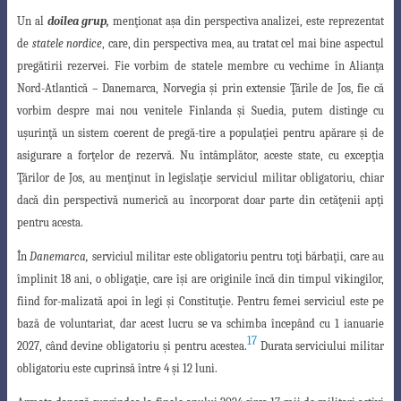
Un al
doilea grup,
men
ţ
ionat a
ş
a din perspectiva analizei, este reprezentat
de
statele nordice
, care, din perspectiva mea, au tratat cel mai bine aspectul
pregătirii rezervei. Fie vorbim de statele membre cu vechime în Alian
ţ
a
Nord-Atlantică – Danemarca, Norvegia
ş
i prin extensie
Ţ
ările de Jos, fie că
vorbim despre mai nou venitele Finlanda
ş
i Suedia, putem distinge cu
u
ş
urin
ţ
ă un sistem coerent de pregă-
tire a popula
ţ
iei pentru apărare
ş
i de
asigurare a for
ţ
elor de rezervă. Nu întâmplător
, aceste state, cu excep
ţ
ia
Ţ
ărilor de Jos, au men
ţ
inut în legisla
ţ
ie serviciul militar
obligatoriu, chiar
dacă din perspectivă numerică au încorporat doar parte din cetă
ţ
enii
ap
ţ
i
pentru acesta.
În
Danemarca
,
serviciul militar este obligatoriu pentru to
ţ
i bărba
ţ
ii, care au
împlinit 18 ani, o obliga
ţ
ie, care î
ş
i are originile încă din timpul vikingilor,
fiind for-
malizată apoi în legi
ş
i Constitu
ţ
ie. Pentru femei serviciul este pe
bază de voluntariat
,
dar acest lucru se va schimba începând cu 1 ianuarie
17
2027, când devine obligatoriu
ş
i
pentru acestea.
Durata serviciului militar
obligatoriu este cuprinsă între 4
ş
i 12 luni
.