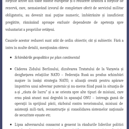
for
ţ
elor active din toate statele europene
ş
i o reducere drastică a for
ţ
elor de
rezervă, care, nemaiavând izvorul de completare oferit de serviciul militar
obligatoriu, au devenit mai pu
ţ
ine numeric, îmbătrânite
ş
i insuficient
pregătite, rămânând aproape exclusiv dependente de apeten
ţ
a spre
voluntariat a propriilor cetă
ţ
eni.
Cauzele acestor reduceri sunt atât de ordin obiectiv, cât
ş
i subiectiv. Fără a
intra în multe detalii, men
ţ
ionăm câteva:
Schimbările geopolitice pe plan continental
Căderea Zidului Berlinului, dizolvarea Tratatului de la Var
ş
ovia
ş
i
dezghe
ţ
area rela
ţ
iilor NATO – Federa
ţ
ia Rusă au produs schimbări
majore în însă
ş
i strategia NATO, o alian
ţ
ă creată pentru apărare
împotriva unui adversar puternic
ş
i nu-meros fiind pusă în situa
ţ
ia de
a-
ş
i „căuta de lucru”
ş
i a se orienta spre alte tipuri
de misiuni, care
erau până atunci mai degrabă în apanajul ONU – întreaga gamă de
opera
ţ
ii în sprijinul păcii, războiul contra terorismului, misiuni de
asisten
ţ
ă mili-tară, reconstruc
ţ
ie
ş
i consolidarea sistemelor na
ţ
ionale
de securitate e
ş
uate etc.
Lipsa adversarului consacrat a generat în rândurile liderilor politici