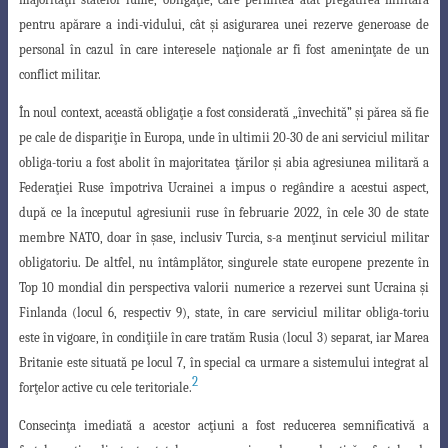
pentru apărare a indi-
vidului, cât
ş
i asigurarea unei rezerve generoase de
personal în cazul în care interesele
na
ţ
ionale ar fi fost amenin
ţ
ate de un
conflict militar.
În noul context, această obliga
ţ
ie a fost considerată „învechită”
ş
i părea să fie
pe cale de dispari
ţ
ie în Europa, unde în ultimii 20-30 de ani serviciul militar
obliga-toriu a fost abolit în majoritatea
ţ
ărilor
ş
i abia agresiunea militară a
Federa
ţ
iei Ruse
împotriva Ucrainei a impus o regândire a acestui aspect,
după ce la începutul agresiunii
ruse în februarie 2022, în cele 30 de state
membre NATO, doar în
ş
ase, inclusiv Turcia, s-a men
ţ
inut serviciul militar
obligatoriu. De altfel, nu întâmplător, singurele
state europene prezente în
Top 10 mondial din perspectiva valorii numerice a rezervei
sunt Ucraina
ş
i
Finlanda (locul 6, respectiv 9), state, în care serviciul militar obliga-toriu
este în vigoare, în condi
ţ
iile în care tratăm Rusia (locul 3) separat, iar Marea
Britanie este situată pe locul 7, în special ca urmare a sistemului integrat al
2
for
ţ
elor active cu cele teritoriale.
Consecin
ţ
a imediată a acestor ac
ţ
iuni a fost reducerea semnificativă a