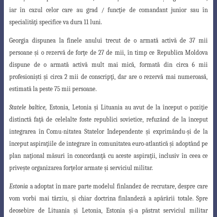
iar în cazul celor care au grad / func
ţ
ie de comandant junior sau în
specialită
ţ
i specifice va dura 11 luni.
Georgia dispunea la finele anului trecut de o armată activă de 37 mii
persoane
ş
i o rezervă de for
ţ
e de 27 de mii, în timp ce Republica Moldova
dispune de o armată
activă mult mai mică, formată din circa 6 mii
profesioni
ş
ti
ş
i circa 2 mii de conscrip
ţ
i
, dar are o rezervă mai numeroasă,
estimată la peste 75 mii persoane.
Statele baltice
,
Estonia, Letonia
ş
i Lituania au avut de la început o pozi
ţ
ie
distinctă
fa
ţ
ă de celelalte foste republici sovietice, refuzând de la început
integrarea în Comu-nitatea Statelor Independente
ş
i exprimându-
ş
i de la
început aspira
ţ
iile de integrare în comunitatea euro-atlantică
ş
i adoptând pe
plan na
ţ
ional măsuri în concordan
ţ
ă
cu aceste aspira
ţ
ii, inclusiv în ceea ce
prive
ş
te organizarea for
ţ
elor armate
ş
i serviciul
militar.
Estonia
a adoptat în mare parte modelul finlandez de recrutare, despre care
vom vorbi mai târziu,
ş
i chiar doctrina finlandeză a apărării totale. Spre
deosebire de Lituania
ş
i Letonia, Estonia
ş
i-a păstrat serviciul militar