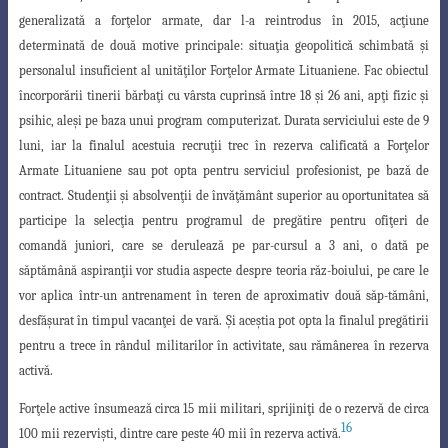
generalizată a for
ţ
elor
armate, dar l-a reintrodus în 2015, ac
ţ
iune
determinată de două motive principale: situa
ţ
ia geopolitică schimbată
ş
i
personalul insuficient al unită
ţ
ilor For
ţ
elor Armate Lituaniene. Fac obiectul
încorporării tinerii bărba
ţ
i cu vârsta cuprinsă între 18
ş
i 26 ani, ap
ţ
i fizic
ş
i
psihic, ale
ş
i pe baza unui program computerizat. Durata serviciului
este de 9
luni, iar la finalul acestuia recru
ţ
ii trec în rezerva calificată a For
ţ
elor
Armate
Lituaniene sau pot opta pentru serviciul profesionist, pe bază de
contract. Studen
ţ
ii
ş
i absolven
ţ
ii de învă
ţ
ământ superior au oportunitatea să
participe la selec
ţ
ia pentru
programul de pregătire pentru ofi
ţ
eri de
comandă juniori, care se derulează pe par-cursul a 3 ani, o dată pe
săptămână aspiran
ţ
ii vor studia aspecte despre teoria răz-boiului, pe care le
vor aplica într-un antrenament în teren de aproximativ două săp-tămâni,
desfă
ş
urat în timpul vacan
ţ
ei de vară.
Ş
i ace
ş
tia pot opta la finalul pregătirii
pentru a trece în rândul militarilor în activitate, sau rămânerea în rezerva
activă.
For
ţ
ele active însumează circa 15 mii militari, sprijini
ţ
i de o rezervă de circa
16
100 mii rezervi
ş
ti, dintre care peste 40 mii în rezerva activă.