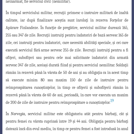
neînarmat, fie serviciul civil (nemilitar
).
În timpul serviciului militar, recru
ţ
ii primesc o instruire militară de înaltă
calitate, iar după finalizare ace
ş
tia sunt înrola
ţ
i în rezerva For
ţ
elor de
Apărare Finlandeze. În func
ţ
ie de pregătire, serviciul militar durează 165,
255 sau 347 de zile. Recru
ţ
ii instrui
ţ
i pentru îndatoriri de bază servesc 165 de
zile, cei instrui
ţ
i pentru îndatoriri, care necesită abilită
ţ
i speciale,
ş
i cei care
execută serviciul fără arme servesc 255 de zile. Recru
ţ
ii instrui
ţ
i pentru a fi
ofi
ţ
eri, subofi
ţ
eri sau pentru cele mai solicitante îndatoriri din armată
servesc 347 de zile, aceia
ş
i durată fiind
ş
i pentru serviciul nemilitar. Solda
ţ
ii
rămân în rezervă până la vârsta de 50 de ani
ş
i au obliga
ţ
ia ca în acest timp
să execute minim 80 sau maxim 150 de zile de instruire pentru
reîmprospătarea cuno
ş
tin
ţ
elor, în timp ce ofi
ţ
erii
ş
i subofi
ţ
erii rămân în
rezervă până la vârsta de 60 de ani, perioadă, în care vor executa un maxim
19
de 200 de zile de instruire pentru reîmprospătare a cuno
ş
tin
ţ
elor.
În
Norvegia
,
serviciul militar este obligatoriu atât pentru bărba
ţ
i, cât
ş
i
pentru femei cu vârsta cuprinsă între 19
ş
i 44 ani. Obliga
ţ
ia pentru bărba
ţ
i
datează încă din evul mediu, în timp ce pentru femei a fost introdusă în anul