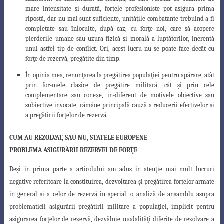
mare intensitate
ş
i durată, for
ţ
ele profesioniste pot asigura prima
ripostă, dar nu mai sunt suficiente, unită
ţ
ile combatante trebuind a fi
completate sau înlocuite, după caz, cu for
ţ
e noi, care să acopere
pierderile umane sau uzura fizică
ş
i morală a luptătorilor, inerentă
unui astfel tip de conflict. Ori, acest lucru nu se poate face decât cu
for
ţ
e de rezervă, pregătite din timp.
În opinia mea, renun
ţ
area la pregătirea popula
ţ
iei pentru apărare, atât
prin for-mele clasice de pregătire militară, cât
ş
i prin cele
complementare sau conexe, in-diferent de motivele obiective sau
subiective invocate, rămâne principală cauză a reducerii efectivelor
ş
i
a pregătirii for
ţ
elor de rezervă.
CUM AU REZOLVAT, SAU NU, STATELE EUROPENE
PROBLEMA ASIGURĂRII REZERVEI DE FOR
Ţ
E
De
ş
i în prima parte a articolului am adus în aten
ţ
ie mai mult lucruri
negative referitoare la constituirea, dezvoltarea
ş
i pregătirea for
ţ
elor armate
în general
ş
i a celor de rezervă în special, o analiză de ansamblu asupra
problematicii asigurării
pregătirii militare a popula
ţ
iei, implicit pentru
asigurarea for
ţ
elor de rezervă, dezvăluie
modalită
ţ
i diferite de rezolvare a