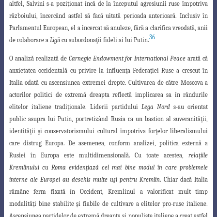
altfel, Salvini s-a poziţionat încă de la
începutul agresiunii ruse împotriva
războiului, încercând astfel să facă uitată perioada
anterioară. Inclusiv în
Parlamentul European, el a încercat să anuleze, fără a clarifica vreodată, anii
36
de colaborare a
Ligii
cu subordonaţii fideli ai lui Putin.
O analiză realizată de
Carnegie Endowment for International Peace
arată că
anxietatea occidentală cu privire la influenţa Federaţiei Ruse a crescut în
Italia odată cu ascensiunea extremei drepte. Cultivarea de către Moscova a
actorilor politici de extremă dreapta reflectă implicarea sa în rândurile
elitelor italiene tradiţionale. Liderii partidului
Lega Nord
s-au orientat
public asupra lui Putin, portretizând Rusia ca un bastion al suveranităţii,
identităţii şi conservatorismului cultural împotriva forţelor liberalismului
care distrug Europa. De asemenea, conform analizei, politica
externă a
Rusiei în Europa este multidimensională. Cu toate acestea,
relaţiile
Kremlinului
cu Roma evidenţiază cel mai bine modul în care problemele
interne ale Europei au deschis multe uşi pentru Kremlin
. Chiar dacă Italia
rămâne ferm fixată în Occident,
Kremlinul a valorificat mult timp
modalităţi bine stabilite şi fiabile de cultivare a elitelor
pro-ruse italiene.
Ascensiunea partidelor de extremă dreapta şi populiste italiene a creat astfel