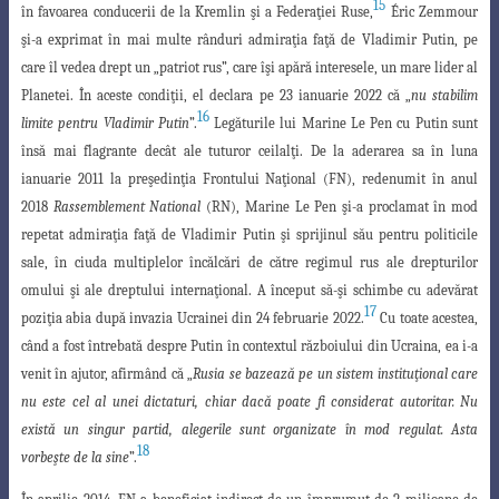
15
în favoarea conducerii de la Kremlin şi a Federaţiei Ruse,
Éric Zemmour
şi-a exprimat în mai multe rânduri admiraţia faţă de Vladimir Putin, pe
care îl vedea drept un „patriot rus”, care îşi apără interesele, un mare lider al
Planetei.
În aceste condiţii, el declara pe 23 ianuarie 2022 că „
nu stabilim
16
limite pentru Vladimir Putin
”.
Legăturile lui Marine Le Pen cu Putin sunt
însă mai flagrante decât ale tuturor ceilalţi. De la aderarea sa în luna
ianuarie 2011 la preşedinţia Frontului Naţional (FN), redenumit în anul
2018
Rassemblement National
(RN), Marine Le Pen şi-a proclamat în mod
repetat admiraţia faţă de Vladimir Putin şi sprijinul său pentru politicile
sale, în ciuda
multiplelor încălcări de către regimul rus ale drepturilor
omului şi ale dreptului internaţional. A început să-şi schimbe cu adevărat
17
poziţia abia după invazia Ucrainei
din 24 februarie 2022.
Cu toate acestea,
când a fost întrebată despre Putin în contextul
războiului din Ucraina, ea i-a
venit în ajutor, afirmând că „
Rusia se bazează pe un sistem instituţional care
nu este cel al unei dictaturi, chiar dacă poate fi considerat autoritar. Nu
există un singur partid, alegerile sunt organizate în mod regulat. Asta
18
vorbeşte de la sine
”.