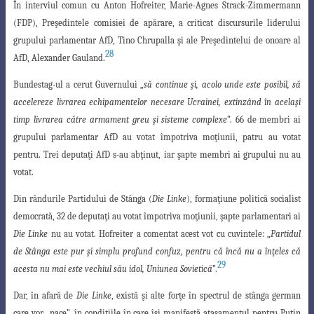
În interviul comun cu Anton Hofreiter, Marie-Agnes Strack-Zimmermann
(FDP
),
Preşedintele comisiei de apărare, a criticat discursurile liderului
grupului parlamentar
AfD, Tino Chrupalla şi ale Preşedintelui de onoare al
28
AfD, Alexander Gauland.
Bundestag-ul a cerut Guvernului „
să continue şi, acolo unde este posibil, să
accelereze livrarea echipamentelor necesare Ucrainei, extinzând în acelaşi
timp livrarea
către armament greu şi sisteme complexe
”. 66 de membri ai
grupului parlamentar AfD
au votat împotriva moţiunii, patru au votat
pentru. Trei deputaţi AfD s-au abţinut, iar şapte membri ai grupului nu au
votat.
Din rândurile Partidului de Stânga (
Die Linke
), formaţiune politică socialist
d
emocrată, 32 de deputaţi au votat împotriva moţiunii, şapte parlamentari ai
Die Linke
nu au votat. Hofreiter a comentat acest vot cu cuvintele: „
Partidul
de Stânga este pur şi simplu profund confuz, pentru că încă nu a înţeles că
29
acesta nu mai este vechiul său idol, Uniunea Sovietică
”.
Dar, în afară de
Die Linke
, există şi alte forţe în spectrul de stânga german
care vor „pace”, în condiţiile în care îşi manifestă ataşamentul pentru Putin