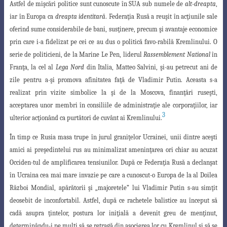
Astfel de mişcări politice
sunt cunoscute în SUA sub numele de
alt-dreapta
,
iar în Europa ca
dreapta identitară
. F
ederaţia Rusă a reuşit în acţiunile sale
oferind sume considerabile de bani, susţinere
, precum şi avantaje economice
prin care i-a fidelizat pe cei ce au dus o politică favo-rabilă Kremlinului. O
serie de politicieni, de la Marine Le Pen, liderul
Rassemblement National
în
Franţa, la cel al
Lega Nord
din Italia, Matteo Salvini, şi-au petrecut ani de
zile pentru a-şi promova afinitatea faţă de Vladimir Putin. Aceasta s-a
realizat prin vizite simbolice la şi de la Moscova, finanţări ruseşti,
acceptarea unor membri în consiliile de administraţie ale corporaţiilor, iar
3
ulterior acţionând ca purtători de cuvânt ai Kremlinului.
În timp ce Rusia masa trupe în jurul graniţelor Ucrainei, unii dintre aceşti
amici ai preşedintelui rus au minimalizat ameninţarea ori chiar au acuzat
Occiden-
tul de amplificarea tensiunilor. După ce Federaţia Rusă a declanşat
în Ucraina cea mai
mare invazie pe care a cunoscut-o Europa de la al Doilea
Război Mondial, apărătorii şi „majoretele” lui Vladimir Putin s-au simţit
deosebit de inconfortabil. Astfel, după ce rachetele balistice au început să
cadă asupra ţintelor, postura lor
iniţială a devenit greu de menţinut,
determinându-i pe mulţi să se retragă din asocierea
lor cu Kremlinul şi să se