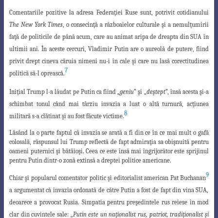
Comentariile pozitive la adresa Federaţiei Ruse sunt, potrivit cotidianului
The New York Times
, o consecinţă a războaielor culturale şi a nemulţumirii
faţă de politicile de până acum, care au animat aripa de dreapta din SUA în
ultimii ani. În aceste cercuri, Vladimir Putin are o aureolă de putere, fiind
privit drept cineva căruia nimeni nu-i în cale şi care nu lasă corectitudinea
7
politică să-l oprească.
Iniţial Trump l-a lăudat pe Putin ca fiind „
geniu
” şi „
deştept
”, însă acesta şi-a
schimbat tonul când mai târziu invazia a luat o altă turnură, acţiunea
8
militară s-a clătinat
şi au fost făcute victime.
Lăsând la o parte faptul că invazia se arată a fi din ce în ce mai mult o gafă
colosală, răspunsul lui Trump reflectă de fapt admiraţia sa obişnuită pentru
oameni puternici şi bătăioşi. Ceea ce este însă mai îngrijorător este sprijinul
pentru Putin dintr-o zonă extinsă a dreptei politice americane.
9
Chiar şi popularul comentator politic şi editorialist american Pat Buchanan
a argumentat că invazia ordonată de către Putin a fost de fapt din vina SUA,
deoarece a provocat Rusia. Simpatia pentru preşedintele rus reiese în mod
clar din cuvintele
sale: „
Putin este un naţionalist rus, patriot, tradiţionalist şi