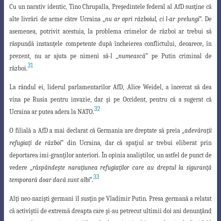
Cu un narativ identic, Tino Chrupalla, Preşedintele federal al AfD susţine că
alte livrări de arme către Ucraina „
nu ar opri războiul, ci l-ar prelungi
”. De
asemenea, potrivit acestuia, la problema crimelor de război ar trebui să
răspundă instanţele competente după încheierea conflictului, deoarece, în
prezent, nu ar ajuta pe nimeni să-l „
numească
” pe Putin criminal de
31
război.
La rândul ei, liderul parlamentarilor AfD, Alice Weidel, a încercat să dea
vina pe Rusia pentru invazie, dar şi pe Occident, pentru că a sugerat că
32
Ucraina ar putea adera la NATO.
O filială a AfD a mai declarat că Germania are dreptate să preia „
adevăraţii
refugiaţi de război
” din Ucraina, dar că spaţiul ar trebui eliberat prin
deportarea imi-granţilor anteriori. În opinia analiştilor, un astfel de punct de
vedere „
răspândeşte naraţiunea refugiaţilor care au dreptul la siguranţă
33
temporară doar dacă sunt albi
”.
Alţi neo-nazişti germani îl susţin pe Vladimir Putin. Presa germană a relatat
că activiştii de extremă dreapta care şi-au petrecut ultimii doi ani denunţând