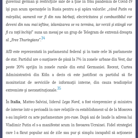
guvernul
german şi restricţiile sale de a ţine în frâu pandemia de Covid-19
îşi pun acum speranţele în Rusia pentru a-şi apăra valorile: „
când Putin va
mărşălui, oamenii vor fi
din nou bărbaţi, electricitatea şi combustibilul vor
deveni din nou mai ieftine, islamizarea
se va termina, iar verzii şi stângii vor
fi cu toţii închişi
” suna un mesaj pe un grup de Telegram de extremă dreapta
34
al „
Free Thuringians
”.
AfD este reprezentată în parlamentul federal şi în toate cele 16 parlamente
de stat. Partidul are o susţinere de până la 7% în zonele urbane din Vest, dar
peste 20% sprijin în zonele rurale din estul Germaniei. Recent, Curtea
Administrativă din Köln a decis că este justificat ca partidul să fie
monitorizat de serviciile de informaţii interne, din cauza tendinţelor
35
extremiste şi neconstituţionale.
În
Italia
, Matteo Salvini, liderul
Lega Nord
, a fost vicepremier şi ministru
de
interne într-o perioadă în care relaţiile cu establishment-ul de la Moscova
s-au împletit
cu acte parlamentare pro-ruse. După ani de laude la adresa lui
Vladimir Putin el s-a manifestat acum în favoarea Ucrainei. Fidel strategiei
care l-a făcut popular ani de zile sau pur şi simplu incapabil să acţioneze