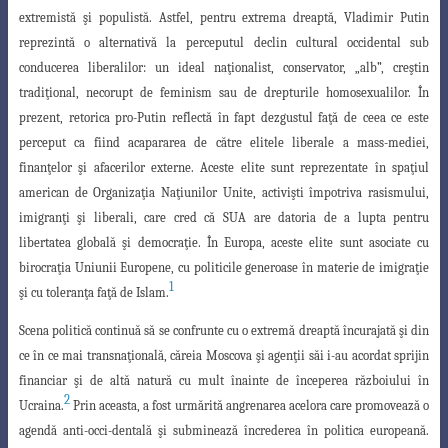
extremistă şi populistă
.
Astfel, pentru extrema dreaptă, Vladimir Putin
reprezintă o alternativă la perceputul
declin cultural occidental sub
conducerea liberalilor: un ideal naţionalist, conservator
, „alb”, creştin
tradiţional, necorupt de feminism sau de drepturile homosexualilor. În
prezent, retorica pro-Putin reflectă în fapt dezgustul faţă de ceea ce este
perceput ca fiind acapararea de către elitele liberale a mass-mediei,
finanţelor şi afacerilor externe. Aceste elite sunt reprezentate în spaţiul
american de Organizaţia Naţiunilor Unite, activişti împotriva rasismului,
imigranţi şi liberali, care cred că SUA are datoria de a lupta pentru
libertatea globală şi democraţie. În Europa, aceste elite sunt asociate cu
birocraţia Uniunii Europene, cu politicile generoase în materie de imigraţie
1
şi cu toleranţa faţă de Islam.
Scena politică continuă să se confrunte cu o extremă dreaptă încurajată şi din
ce în ce mai transnaţională, căreia Moscova şi agenţii săi i-au acordat sprijin
financiar şi de altă natură cu mult înainte de începerea războiului în
2
Ucraina.
Prin aceasta, a fost urmărită angrenarea acelora care promovează o
agendă anti-occi-dentală şi subminează încrederea în politica europeană.