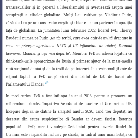
transsexualilor şi
în general a liberalismului şi avertizează asupra unei
conspiraţii a elitelor globaliste
. Mulţi l-au cultivat pe Vladimir Putin,
văzându-l ca pe un conservator creştin şi chiar ca pe un partener în opoziţia
faţă de globalism. La jumătatea lunii februarie 2022, liderul FvD, Thierry
Baudet îl numea pe Putin „
un tip teribil, care avea atât de multă dreptate în
ceea ce priveşte agresiunea NATO şi UE înfometate de război, Forumul
Economic Mondial şi aşa mai departe
”. Membrii FvD au adesea legături cu
think-tank-urile sponsorizate de Rusia şi primesc ajutor de la mass-media
rusă susţinută de stat şi de la trolii de pe internet. În aceste condiţii este de
reţinut faptul că FvD ocupă cinci din totalul de 150 de locuri ale
24
Parlamentului Olandei.
În mod curios, FvD a fost înfiinţat în anul 2016, pentru a promova un
referendum
olandez împotriva Acordului de asociere al Ucrainei cu UE.
Începuse deja să se clatine
la
sfârşitul anului 2020, când trei deputaţi au
dezertat din cauza suspiciunilor că Baudet
ar deveni fascist. Retorica
populistă a FvD, care învinuieşte Occidentul pentru invazia Rusiei în
Ucraina, este răspândită inclusiv pe stradă, în cadrul unor manifestaţii cu