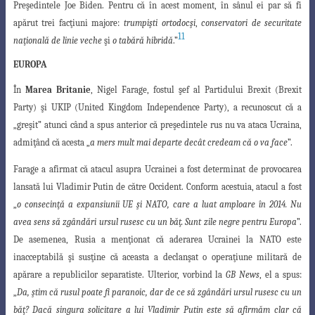
Preşedintele
Joe Biden. Pentru că în acest moment, în sânul ei par să fi
apărut trei facţiuni majore:
trumpişti ortodocşi
,
conservatori de securitate
11
naţională de linie veche
şi
o tabără hibridă
.”
EUROPA
În
Marea Britanie
, Nigel Farage, fostul şef al Partidului Brexit (Brexit
Party)
şi UKIP (United Kingdom Independence Party), a recunoscut că a
„greşit” atunci când
a spus anterior că preşedintele rus nu va ataca Ucraina,
admiţând că acesta „
a mers mult mai departe decât credeam că o va face
”.
Farage a afirmat că atacul asupra Ucrainei a fost determinat de provocarea
lansată lui Vladimir Putin de către Occident. Conform acestuia, atacul a fost
„
o consecinţă a expansiunii UE şi NATO, care a luat amploare în 2014. Nu
avea sens să zgândări ursul rusesc cu un băţ. Sunt zile negre pentru Europa
”.
De asemenea, Rusia a menţionat că aderarea Ucrainei la NATO este
inacceptabilă şi susţine că aceasta a
declanşat o operaţiune militară de
apărare a republicilor separatiste. Ulterior, vorbind
la
GB News
, el a spus:
„
Da, ştim că rusul poate fi paranoic, dar de ce să zgândări ursul rusesc cu un
băţ? Dacă singura solicitare a lui Vladimir Putin este să afirmăm clar că