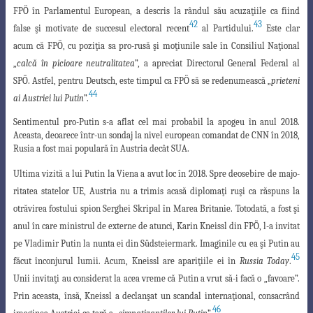
FPÖ în Parlamentul European, a descris la rândul său acuzaţiile ca fiind
42
43
false şi motivate de succesul electoral recent
al Partidului.
Este clar
acum că FPÖ, cu poziţia sa pro-rusă şi moţiunile sale în Consiliul Naţional
„
calcă în picioare neutralitatea
”, a apreciat Directorul General Federal al
SPÖ. Astfel, pentru Deutsch, este timpul ca FPÖ să se redenumească „
prieteni
44
ai Austriei lui Putin
”.
Sentimentul pro-Putin s-a aflat cel mai probabil la apogeu în anul 2018.
Aceasta, deoarece într-un sondaj la nivel european comandat de CNN în 2018,
Rusia a fost mai populară în Austria decât SUA.
Ultima vizită a lui Putin la Viena a avut loc în 2018. Spre deosebire de majo-
ritatea statelor UE, Austria nu a trimis acasă diplomaţi ruşi ca răspuns la
otrăvirea
fostului spion Serghei Skripal în Marea Britanie. Totodată, a fost şi
anul în care ministrul
de externe de atunci, Karin Kneissl din FPÖ, l-a invitat
pe Vladimir Putin la nunta ei din Südsteiermark. Imaginile cu ea şi Putin au
45
făcut înconjurul lumii. Acum, Kneissl are apariţiile ei în
Russia Today
.
Unii invitaţi au considerat la acea vreme că Putin a
vrut să-i facă o „favoare”.
Prin aceasta, însă, Kneissl a declanşat un scandal internaţional
, consacrând
46