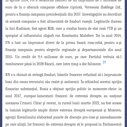
În aprilie 2014, FN a beneficiat indirect de un împrumut de 2 milioane de
euro
de la o obscură companie offshore cipriotă,
Vernonsia Holdings Ltd.
,
pentru a finanţa campania prezidenţială din 2017. Investigaţiile au dezvăluit
că această companie a
fost alimentată de fonduri ruseşti. Legăturile duceau
la Iuri Kudimov, fost agent KGB
,
care a condus banca de stat rusă
VTB
şi un
apropiat al influentului oligarh rus
Konstantin Malofeev. Tot în anul 2014,
FN a luat un împrumut direct de la prima bancă
ruso-cehă, pentru a-şi
finanţa campania pentru alegerile regionale şi departamentale
din anul
2015. Un credit de 9,4 milioane de euro, pe care Partidul trebuia să-l
19
ramburseze până în 2028 Băncii, care între timp a dat faliment.
RN s-a chinuit să strângă fonduri, băncile franceze refuzând să-i împrumute
bani din cauza trecutului său rasist şi antisemit. În schimbul acestui sprijin
financiar substanţial, Rusia a obţinut sprijin politic în momente-cheie: în
anul 2017, europar-lamentarii francezi de extremă dreapta au susţinut
anexarea Crimeii. Chiar şi recent, în cursul lunii martie 2022, au fost scoase
la lumină legăturile ample dintre extrema
dreaptă europeană şi Moscova,
agenţii Kremlinului elaborând puncte de discuţie pro
-ruse şi amendamente
pe care aliaţii lor francezi de extremă dreapta să le propună în Parlamentul