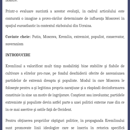
noastre
.
Printr-o evaluare succintă a acestor evoluţii, în cadrul articolului este
conturată o imagine a provo-
cărilor determinate de influenţa Moscovei în
spaţiul euroatlantic în contextul războiului din Ucraina
.
Cuvinte cheie:
Putin, Moscova, Kremlin, extremist, populist, conservator,
suveranism
INTRODUCERE
Kremlinul a valorificat mult timp modalităţi bine stabilite şi fiabile de
cultivare
a elitelor pro-ruse, pe fondul deschiderii oferite de ascensiunea
partidelor de extremă dreapta şi populiste. Modul în care Moscova le
foloseşte pentru a-şi legitima propria naraţiune şi a răspândi dezinformarea
constituie în sine un motiv de îngrijorare. Conştient sau involuntar, partidele
extremiste şi populiste devin astfel parte a unei politici externe ruse din ce
în ce mai asertive şi ostile faţă de Occident.
Pentru obţinerea propriilor câştiguri politice, în propaganda Kremlinului
sunt
promovate linii ideologice care se înscriu în retorica specifică