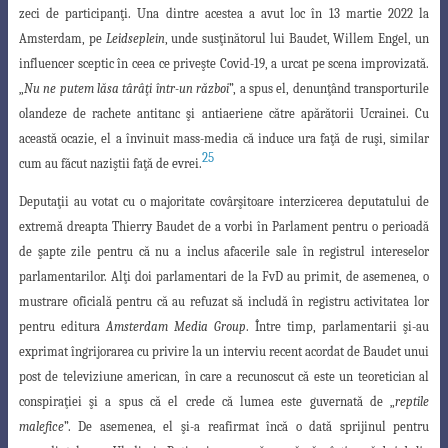
zeci de participanţi. Una dintre acestea a avut loc în 13 martie 2022 la
Amsterdam, pe
Leidseplein
, unde susţinătorul lui Baudet, Willem Engel, un
influencer sceptic în ceea ce priveşte Covid-19, a urcat pe scena improvizată.
„
Nu ne putem lăsa târâţi într-un război
”, a spus el, denunţând transporturile
olandeze de rachete antitanc şi antiaeriene către apărătorii Ucrainei. Cu
această ocazie, el a învinuit mass-media că induce ura faţă de ruşi, similar
25
cum au făcut naziştii faţă de evrei.
Deputaţii au votat cu o majoritate covârşitoare interzicerea deputatului de
extremă dreapta Thierry Baudet de a vorbi în Parlament pentru o perioadă
de şapte zile pentru că nu a inclus afacerile sale în registrul intereselor
parlamentarilor. Alţi doi parlamentari de la FvD au primit, de asemenea, o
mustrare oficială pentru că au refuzat să includă în registru activitatea lor
pentru editura
Amsterdam Media Group
. Între timp, parlamentarii şi-au
exprimat îngrijorarea cu privire la un interviu recent acordat de Baudet unui
post de televiziune american, în care a recunoscut că este un teoretician al
conspiraţiei şi a spus că el crede că lumea este guvernată de „
reptile
malefice
”. De asemenea, el şi-a reafirmat încă o dată sprijinul pentru