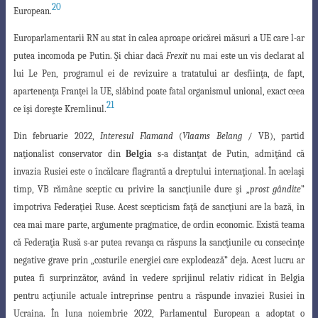
20
European.
Europarlamentarii RN au stat în calea aproape oricărei măsuri a UE care l-ar
putea incomoda pe Putin. Şi chiar dacă
Frexit
nu mai este un vis declarat al
lui Le Pen, programul ei de revizuire a tratatului ar desfiinţa, de fapt,
apartenenţa Franţei la UE, slăbind poate fatal organismul unional, exact ceea
21
ce îşi doreşte Kremlinul.
Din februarie 2022,
Interesul Flamand
(
Vlaams Belang
/ VB), partid
naţionalist
conservator din
Belgia
s-a distanţat de Putin, admiţând că
invazia Rusiei este o încălcare flagrantă a dreptului internaţional. În acelaşi
timp, VB rămâne sceptic cu
privire la sancţiunile dure şi „
prost gândite
”
împotriva Federaţiei Ruse. Acest scepticism
faţă de sancţiuni are la bază, în
cea mai mare parte, argumente pragmatice, de ordin
economic. Există teama
că Federaţia Rusă s-ar putea revanşa ca răspuns la sancţiunile
cu consecinţe
negative grave prin „costurile energiei care explodează” deja. Acest
lucru ar
putea fi surprinzător, având în vedere sprijinul relativ ridicat în Belgia
pentru
acţiunile actuale întreprinse pentru a răspunde invaziei Rusiei în
Ucraina. În luna noiembrie 2022, Parlamentul European a adoptat o