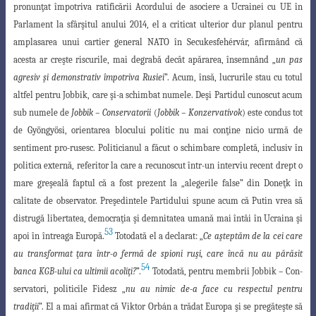
pronunţat împotriva ratificării Acordului de asociere a Ucrainei cu UE în
Parlament la sfârşitul anului 2014, el a criticat ulterior dur planul pentru
amplasarea unui cartier general NATO
în Secukesfehérvár, afirmând că
acesta ar creşte riscurile, mai degrabă decât apărarea
, însemnând „
un pas
agresiv şi demonstrativ împotriva Rusiei
”. Acum, însă, lucrurile stau cu totul
altfel pentru Jobbik, care şi-a schimbat numele. Deşi Partidul cunoscut acum
sub numele de
Jobbik – Conservatorii
(
Jobbik – Konzervatívok
) este condus tot
de Gyöngyösi, orientarea blocului politic nu mai conţine nicio urmă de
sentiment pro-rusesc. Politicianul a făcut o schimbare completă, inclusiv în
politica externă, referitor la care a recunoscut într-un interviu recent drept o
mare greşeală faptul că a fost prezent la „alegerile false” din Doneţk în
calitate de observator. Preşedintele
Partidului spune acum că Putin vrea să
distrugă libertatea, democraţia şi demnitatea
umană mai întâi în Ucraina şi
53
apoi în întreaga Europă.
Totodată el a declarat: „
Ce
aşteptăm de la cei care
au transformat ţara într-o fermă de spioni ruşi, care încă nu au
părăsit
54
banca KGB-ului ca ultimii acoliţi?
”.
Totodată, pentru membrii Jobbik – Con-
servatori, politicile Fidesz „
nu au nimic de-a face cu respectul pentru
tradiţii
”. El a mai afirmat că Viktor Orbán a trădat Europa şi se pregăteşte să