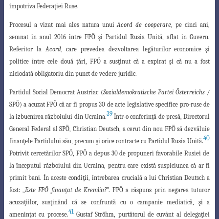
împotriva Federaţiei Ruse.
Procesul a vizat mai ales natura unui
Acord de cooperare
, pe cinci ani,
semnat
în anul 2016 între FPÖ şi Partidul Rusia Unită, aflat în Guvern.
Referitor la
Acord
, care
prevedea dezvoltarea legăturilor economice şi
politice între cele două ţări, FPÖ a susţinut că a expirat şi că nu a fost
niciodată obligatoriu din punct de vedere juridic.
Partidul Social Democrat Austriac (
Sozialdemokratische Partei Österreichs
/
SPÖ) a acuzat FPÖ că ar fi propus 30 de acte legislative specifice pro-ruse de
39
la izbucnirea războiului din Ucraina.
Într-o conferinţă de presă, Directorul
General
Federal al SPÖ, Christian Deutsch, a cerut din nou FPÖ să dezvăluie
40
finanţele Partidului
său, precum şi orice contracte cu Partidul Rusia Unită.
Potrivit cercetărilor SPÖ,
FPÖ a depus 30 de propuneri favorabile Rusiei de
la începutul războiului din Ucraina
,
pentru care există suspiciunea că ar fi
primit bani. În aceste condiţii, întrebarea crucială
a lui Christian Deutsch a
fost: „
Este FPÖ finanţat de Kremlin?
”. FPÖ a răspuns prin negarea tuturor
acuzaţiilor, susţinând că se confruntă cu o campanie mediatică, şi a
41
ameninţat cu procese.
Gustaf Ströhm, purtătorul de cuvânt al delegaţiei