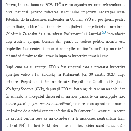
Recent, în luna ianuarie 2023, FPÖ a cerut organizarea unui referendum la
nivel naţional privind ridicarea sancţiunilor împotriva Federaţiei Ruse.
Totodată, de la izbucnirea războiului în Ucraina, FPÖ s-a poziţionat pentru
neutralitate, obiectând împotriva iniţiativei Preşedintelui ucrainean
50
Volodimir Zelensky de a se adresa
Parlamentului Austriei.
Într-adevăr,
deşi Austria sprijină Ucraina din punct de vedere
politic, aceasta este
împiedicată de neutralitatea sa să se implice militar în conflict şi nu este în
măsură să furnizeze ţării arme în lupta sa împotriva invaziei ruse.
D
upă cum s-a şi anunţat, FPÖ a fost singurul care a protestat împotriva
apariţiei
video a lui Zelensky în Parlament. Joi, 30 martie 2023, după
primirea Preşedintelui
Ucrainei de către Preşedintele Consiliului Naţional,
Wolfgang Sobotka (ÖVP), deputaţii
FPÖ au fost singurii care nu au aplaudat.
În schimb, la începutul discursului, au scos pancarte cu inscripţiile „
Loc
pentru pace
” şi „
Loc pentru neutralitate
”, pe care le-au aşezat pe birourile
lor înainte de a părăsi camera inferioară a Parlamentului Austriei, în semn
de protest pentru ceea ce au considerat a fi încălcarea neutralităţii
ţării.
Liderul FPÖ, Herbert Kickl, declarase anterior: „
Chiar dacă condamnăm