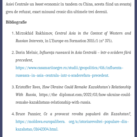
Asiei Centrale un
boost
economic în tandem cu China, acesta fiind un avantaj
greu de refuzat, exact minusul cronic din ultimele trei decenii.
Bibliografie
Mirzokhid Rakhimov,
Central Asia in the Context of Western and
Russian Interests
, în L’Europe en Formation 2015/1 (n° 375).
Dorin Melnic,
Influenţa rusească în Asia Centrală – într-o scădere fără
precedent
,
https://www.casamariinegre.ro/studii/geopolitica/416/influenta
–
ruseasca
–
in
–
asia
–
centrala
–
intr
-o-
scadere
fara
–
precedent
.
Kristoffer Rees,
How Ukraine Could Remake Kazakhstan’s Relationship
With Russia
, https://the diplomat.com/2022/03/how-ukraine-could-
remake-kazakhstans-relationship-with-russia.
Bruce Pannier,
Ce a provocat revolta populară din Kazahstan?
,
https://moldova.europalibera. org/a/istoria
revoltei
–
populare
–
din
–
kazahstan/31642304.html
.