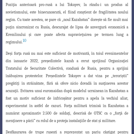
Poziţia anterioară pro-rusă a lui Tokayev, la rându-i
un produs al
sovietismului, este binecunoscută, el fiind conştient de fragilitatea noului
regim. Cu toate acestea, se pare că „noul Kazahstan” doreşte să fie mult mai
puţin
sincronizat cu Rusia, descurajat de lipsa de anvergură economică a
Kremlinului şi care
poate afecta supravieţuirea pe termen lung a
10
regimului.
Deşi forţa rusă nu mai este suficient de motivantă, în toiul evenimentelor
din
ianuarie 2022, preşedintele kazah a cerut sprijinul Organizaţiei
Tratatului de Securitate
Colectivă, condusă de Rusia, pentru a sprijini
înăbuşirea protestelor. Preşedintele Tokayev a dat vina pe „teroriştii”
pregătiţi în străinătate, fără să ofere nicio dovadă în susţinerea acestor
acuzaţii. Evitarea unui euromaidan după modelul ucrainean in Kazahstan a
fost un motiv suficient de înfricoşător pentru a apela la vechiul aliat,
experimentat în astfel de cazuri. Forţa militară trimisă în Kazahstan a
numărat aproximativ 2.500 de soldaţi, descrisă de OTSC ca o „forţă de
menţinere a păcii” cu rolul de a proteja instalaţiile de stat şi militare.
Desfăşurarea de trupe ruseşti a reprezentat un pariu câştigat pentru