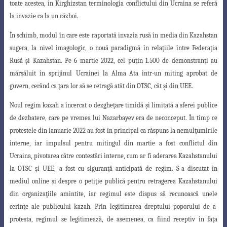
toate acestea, în Kirghizstan terminologia conflictului
din Ucraina se referă
la invazie ca la un război.
În schimb, modul în care este raportată invazia rusă în media din Kazahstan
sugera, la nivel imagologic, o nouă paradigmă în relaţiile între Federaţia
Rusă şi
Kazahstan. Pe 6 martie 2022, cel puţin 1.500 de demonstranţi au
mărşăluit în sprijinul
Ucrainei la Alma Ata într-un miting aprobat de
guvern, cerând ca ţara lor să se retragă
atât din OTSC, cât şi din UEE.
Noul regim kazah a încercat o dezgheţare timidă şi limitată a sferei publice
de dezbatere, care pe vremea lui Nazarbayev era de neconceput. În timp ce
protestele
din ianuarie 2022 au fost în principal ca răspuns la nemulţumirile
interne, iar impulsul
pentru mitingul din martie a fost conflictul din
Ucraina, pivotarea către contestări
interne, cum ar fi aderarea Kazahstanului
la OTSC şi UEE, a fost cu siguranţă anticipată
de regim. S-a discutat în
mediul online şi despre o petiţie publică pentru retragerea
Kazahstanului
din organizaţiile amintite, iar regimul este dispus să recunoască unele
cerinţe ale publicului kazah. Prin legitimarea dreptului poporului de a
protesta, regimul se legitimează, de asemenea, ca fiind receptiv în faţa