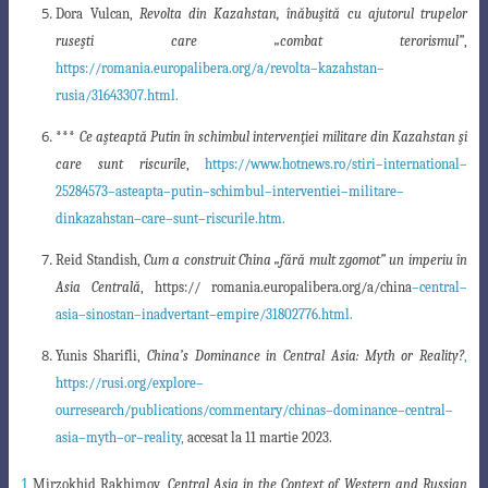
Dora Vulcan,
Revolta din Kazahstan, înăbuşită cu ajutorul trupelor
ruseşti care „combat
terorismul”
,
https://romania.europalibera.org/a/revolta
–
kazahstan
–
rusia/31643307.html
.
***
Ce aşteaptă Putin în schimbul intervenţiei militare din Kazahstan şi
care sunt riscurile
,
https://www.hotnews.ro/stiri
–
international
–
25284573
–
asteapta
–
putin
–
schimbul
–
interventiei
–
militare
–
din
kazahstan
–
care
–
sunt
–
riscurile.htm
.
Reid Standish,
Cum a construit China „fără mult zgomot” un imperiu în
Asia Centrală
,
https:// romania.europalibera.org/a/china
–
central
–
asia
–
sinostan
–
inadvertant
–
empire/31802776.html
.
Yunis Sharifli,
China’s Dominance in Central Asia: Myth or Reality?
,
https://rusi.org/explore
–
our
research/publications/commentary/chinas
–
dominance
–
central
–
asia
–
myth
–
or
–
reality,
accesat la
11 martie 2023.
1
Mirzokhid Rakhimov,
Central Asia in the Context of Western and Russian