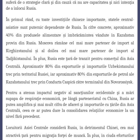
suferă de o strategie clară şi din cauză că nu are capacitatea şi nici intenţia
de a înlocui Rusia.
În primul rând, cu toate investiţiile chineze importante, statele central-
asiatice
sunt puternic dependente de Rusia. În cifre concrete, aproximativ
40% din produsele
alimentare şi îmbrăcămintea vândute în Kazahstan
provin din Rusia. Moscova rămâne cel mai mare partener de import al
Kirghizstanului şi al doilea cel mai mare
partener de import al
Tadjikistanului. În plus, Rusia este ţară de tranzit pentru comerţul
din Asia
Centrală. Aproximativ 80% din exporturile şi importurile Uzbekistanului
trec prin teritoriul Rusiei, iar aproximativ 80% din exporturile de petrol ale
Kazahstanului trec prin Conducta Caspică către terminalul din Novorossiysk.
Pentru a atenua impactul negativ al sancţiunilor occidentale şi a mări
supapa de respiraţie economică, pe lângă parteneriatul cu China, Rusia ar
putea amplifica şi mai mult cifra de afaceri şi importurile cu ţările din Asia
Centrală, ceea ce ar putea duce la consolidarea relaţiilor economice la un
nivel fără precedent.
Locuitorii Asiei Centrale consideră Rusia, în detrimentul Chinei, cea mai
atractivă
ţară pentru migraţia forţei de muncă. În plus, în ciuda eforturilor