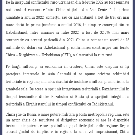
De la începutul conflictului ruso-ucrainean din februrie 2022 au fost semnate
noi acorduri economice între China şi ţările din Asia Centrală. În prima
jumătate a anului 2022, comerţul său cu Kazahstanul a fost de trei ori mai
mare decât în prima jumătate a anului 2016, în timp ce comerţul său cu
Uzbekistanul, între ianuarie şi
iulie 2022, a fost de 32,5% mai mare
comparativ cu aceeaşi perioadă din 2021. China
a semnat un acord de 15
miliarde de dolari cu Uzbekistanul şi confirmarea construcţiei
căii ferate
China – Kirghizstan – Uzbekistan (CKU), o alternativă la ruta rusă.
Pe lângă influenţa sa economică în creştere, China este dispusă să îşi
protejeze
interesele în Asia Centrală şi se opune oricăror schimbări
teritoriale în regiune, mai ales riscului de instalare a influenţei americane la
graniţele sale. De aceea, a sprijinit integritatea teritorială a Kazahstanului în
timpul tensiunilor dintre Kazahstan şi Rusia şi a sprijinit integritatea
teritorială a Kirghizstanului în timpul conflictului cu Tadjikistanul.
China ştie că Rusia, o mare putere militară şi fostă metropolă a regiunii, este
un actor cheie de securitate şi diriguitor economic şi are la dispoziţie
instrumente puternice care pot influenţa politicile ţărilor din regiune. Deşi a
crescut gradul de implicare în regiune la un nivel impresionant, China