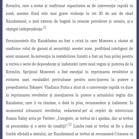
Kremlin, care a testat şi confirmat capacitatea sa de intervenţie rapidă în
zonă, acestea fiind cele mai grave violenţe în cei 30 de ani de când
Kazahstanul, o ţară extrem de bogată în resurse petroliere şi uraniu, şi-a
11
câştigat independenţa.
Evenimentele din Kazakhstan au fost o criză în care Moscova a căutat să
confirme
rolul de garant al securităţii acestei zone, profitând inteligent de
acest moment. In-
tervenţia în restabilirea liniştii a fost un bun prilej pentru
a recrea o serie de dependenţe
şi îndatorări între noul regim şi puterea de la
Kremlin. Sprijinul Moscovei a fost
esenţial în reprimarea revoltelor şi
evitarea unei escaladări periculoase pentru men
-ţinerea la putere a
preşedintelui Tokayev. Vladimir Putin a ştiut că o intervenţie rapidă va duce
la reprimarea revoltelor şi menţinerea la putere a actualului regim
din
Kazahstan, care îi va rămâne, o dată în plus, recunoscător şi îndatorat. În
momentul
izbucnirii revoltelor, redactorul-şef al reţelei de televiziuni
Russia Today scria pe Twitter: „Categoric, ar trebui să-i ajutăm, dar ar trebui
12
să prezentăm şi o serie de condiţii”.
Limba rusă ar trebui să fie a doua
limbă oficială a statului, iar Kazahstanul ar trebui să recunoască Crimeea ca