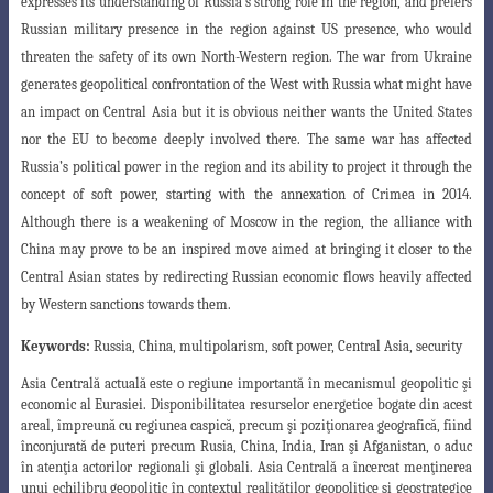
expresses its understanding of Russia’s strong role in the region, and prefers
Russian military presence in the region against US presence, who would
threaten the safety of its own North-Western region. The war from Ukraine
generates geopolitical confrontation of the West with Russia what might have
an impact on Central
Asia but it is obvious neither wants the United States
nor the EU to become deeply involved there.
The same war has affected
Russia’s political power in the region and its ability to project it through
the
concept of soft power, starting with the annexation of Crimea in 2014.
Although there is a
weakening of Moscow in the region, the alliance with
China may prove to be an inspired move aimed
at bringing it closer to the
Central Asian states by redirecting Russian economic flows heavily affected
by Western sanctions towards them.
Keywords:
Russia, China, multipolarism, soft power, Central Asia, security
Asia Centrală actuală este o regiune importantă în mecanismul geopolitic şi
economic al Eurasiei. Disponibilitatea resurselor energetice bogate din acest
areal, împreună cu regiunea caspică, precum şi poziţionarea geografică, fiind
înconjurată de puteri precum Rusia, China, India, Iran şi Afganistan, o aduc
în atenţia actorilor regionali şi globali. Asia Centrală a încercat menţinerea
unui echilibru geopolitic în contextul realităţilor geopolitice şi geostrategice