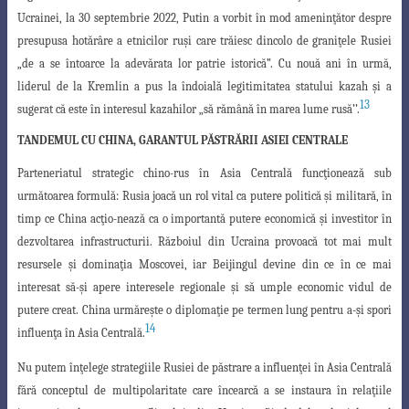
Ucrainei, la 30 septembrie 2022, Putin a vorbit în mod ameninţător despre
presupusa hotărâre a etnicilor ruşi care trăiesc dincolo de graniţele Rusiei
„de a se întoarce la adevărata lor patrie istorică”. Cu nouă ani în urmă,
liderul de la Kremlin a pus la îndoială legitimitatea statului kazah şi a
13
sugerat că este în interesul kazahilor „să rămână în marea lume rusă’’.
TANDEMUL CU CHINA, GARANTUL PĂSTRĂRII ASIEI CENTRALE
Parteneriatul strategic chino-rus în Asia Centrală funcţionează sub
următoarea
formulă: Rusia joacă un rol vital ca putere politică şi militară, în
timp ce China acţio-nează ca o importantă putere economică şi investitor în
dezvoltarea infrastructurii. Războiul din Ucraina provoacă tot mai mult
resursele şi dominaţia Moscovei, iar Beijingul devine din ce în ce mai
interesat să-şi apere interesele regionale şi să
umple economic vidul de
putere creat. China urmăreşte o diplomaţie pe termen lung
pentru a-şi spori
14
influenţa în Asia Centrală.
Nu putem înţelege strategiile Rusiei de păstrare a influenţei în Asia Centrală
fără conceptul de multipolaritate care încearcă a se instaura în relaţiile