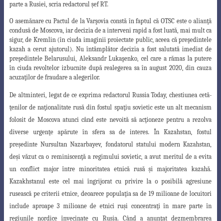
parte a Rusiei, scria redactorul şef RT.
O asemănare cu Pactul de la Varşovia constă în faptul că OTSC este o alianţă
condusă de Moscova, iar decizia de a interveni rapid a fost luată, mai mult ca
sigur, de Kremlin (în ciuda imaginii proiectate public, aceea că preşedintele
kazah a cerut ajutorul). Nu întâmplător decizia a fost salutată imediat de
preşedintele Belarusului, Aleksandr Lukaşenko, cel care a rămas la putere
în ciuda revoltelor izbucnite după realegerea sa în august 2020, din cauza
acuzaţilor de fraudare a alegerilor.
De altminteri, legat de ce exprima redactorul Russia Today, chestiunea cetă-
ţenilor de naţionalitate rusă din fostul spaţiu sovietic este un alt mecanism
folosit de Moscova atunci când este nevoită să acţioneze pentru a rezolva
diverse urgenţe
apărute în sfera sa de interes. În Kazahstan, fostul
preşedinte Nursultan Nazarbayev
,
fondatorul statului modern Kazahstan,
deşi văzut ca o reminiscenţă a regimului sovietic
,
a avut meritul de a evita
un conflict major între minoritatea etnică rusă şi majoritatea
kazahă.
Kazakhstanul este cel mai îngrijorat cu privire la o posibilă agresiune
rusească
pe criterii etnice, deoarece populaţia sa de 19 milioane de locuitori
include aproape 3 milioane de etnici ruşi concentraţi în mare parte în
regiunile nordice învecinate cu Rusia. Când a anunţat dezmembrarea