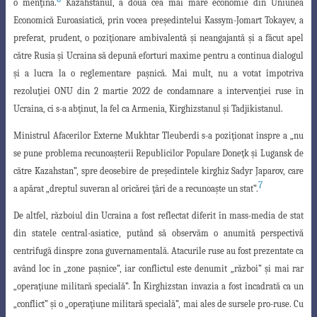
o menţină.
Kazahstanul, a doua cea mai mare economie din Uniunea
Economică Euroasiatică, prin vocea
preşedintelui Kassym-Jomart Tokayev, a
preferat, prudent, o poziţionare ambivalentă
şi neangajantă şi a făcut apel
către Rusia şi Ucraina să depună eforturi maxime pentru a continua dialogul
şi a lucra la o reglementare paşnică. Mai mult, nu a votat împotriva
rezoluţiei ONU din 2 martie 2022 de condamnare a intervenţiei ruse în
Ucraina, ci s-a abţinut, la fel ca Armenia, Kirghizstanul şi Tadjikistanul.
Ministrul Afacerilor Externe Mukhtar Tleuberdi s-a poziţionat înspre a „nu
se pune problema recunoaşterii Republicilor Populare Doneţk şi Lugansk de
către Kazahstan”, spre deosebire de preşedintele kirghiz Sadyr Japarov, care
7
a apărat „dreptul suveran al oricărei ţări de a recunoaşte un stat”.
De altfel, războiul din Ucraina a fost reflectat diferit în mass-media de stat
din
statele central-asiatice, putând să observăm o anumită perspectivă
centrifugă dinspre
zona guvernamentală. Atacurile ruse au fost prezentate ca
având loc în „zone paşnice
”, iar conflictul este denumit „război” şi mai rar
„operaţiune militară specială”. În
Kirghizstan invazia a fost încadrată ca un
„conflict” şi o „operaţiune militară specială
”,
mai ales de sursele pro-ruse. Cu