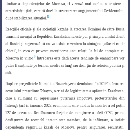
limitarea dependenţelor de Moscova, ci vizează mai curând o creştere a
atractivităţii ţării, care să ducă la structurarea angajamentului Occidentului,
8
după stabilizarea situaţiei.
Reacţiile oficiale şi ale societăţii kazahe la atacarea Ucrainei de către Rusia
transmit mesajul că Republica Kazahstan nu este pur şi simplu un stat client
al Rusiei
şi sugerează că nu va exista revenirea la sintagma „afaceri ca de
obicei”, în ceea ce priveşte menţinerea unei relaţii la fel de apropiate cu
9
Moscova în viitor.
Întrebarea este dacă aceste tendinţe de emancipare vor
putea fi susţinute pe termen mediu şi lung sau doar ţin de retorica publică şi
atât.
După ce preşedintele Nursultan Nazarbayev a demisionat în 2019 în favoarea
actualului preşedinte Tokayev, o criză de legitimitate a apărut în Kazahstan,
care a culminat cu represiunea puternică împotriva protestatarilor din
întreaga ţară în ianuarie 2022, evenimente care au dus la moartea a cel puţin
227 de persoane. Des-făşurarea forţelor de menţinere a păcii OTSC, prima
desfăşurare de acest fel
într-un stat membru, de la înfiinţare, a întărit
dependenţa regimului kazah de Moscova
pentru asigurarea securităţii.