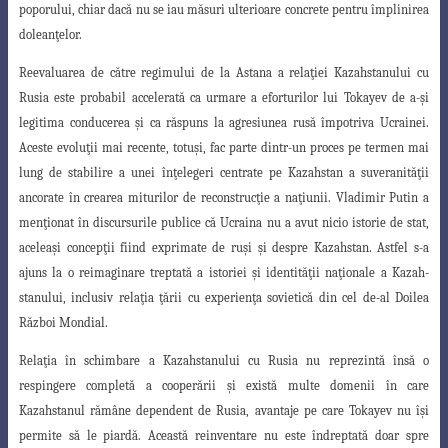
poporului, chiar dacă nu se iau măsuri ulterioare concrete pentru împlinirea
doleanţelor.
Reevaluarea de către regimului de la Astana a relaţiei Kazahstanului cu
Rusia
este probabil accelerată ca urmare a eforturilor lui Tokayev de a-şi
legitima conducerea
şi ca răspuns la agresiunea rusă împotriva Ucrainei.
Aceste evoluţii mai recente, totuşi, fac parte dintr-un proces pe termen mai
lung de stabilire a unei înţelegeri centrate pe Kazahstan a suveranităţii
ancorate în crearea miturilor de reconstrucţie a naţiunii. Vladimir Putin a
menţionat în discursurile publice că Ucraina nu a avut nicio istorie de stat,
aceleaşi concepţii fiind exprimate de ruşi şi despre Kazahstan. Astfel s-a
ajuns la o reimaginare treptată a istoriei şi identităţii naţionale a Kazah-
stanului, inclusiv relaţia ţării cu experienţa sovietică din cel de-al Doilea
Război Mondial
.
Relaţia în schimbare a Kazahstanului cu Rusia nu reprezintă însă o
respingere
completă a cooperării şi există multe domenii în care
Kazahstanul rămâne dependent
de Rusia, avantaje pe care Tokayev nu îşi
permite să le piardă. Această reinventare nu este îndreptată doar spre