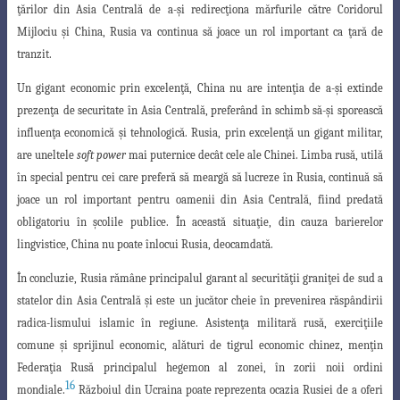
ţărilor din Asia Centrală de a-şi redirecţiona mărfurile către Coridorul
Mijlociu şi China, Rusia va continua să joace un rol important ca ţară de
tranzit.
Un gigant economic prin excelenţă, China nu are intenţia de a-şi extinde
prezenţa
de securitate în Asia Centrală, preferând în schimb să-şi sporească
influenţa economică
şi tehnologică. Rusia, prin excelenţă un gigant militar,
are uneltele
soft power
mai puternice decât cele ale Chinei. Limba rusă, utilă
în special pentru cei care preferă să meargă să lucreze în Rusia, continuă să
joace un rol important pentru oamenii din Asia Centrală, fiind predată
obligatoriu în şcolile publice. În această situaţie, din cauza barierelor
lingvistice, China nu poate înlocui Rusia, deocamdată.
În concluzie, Rusia rămâne principalul garant al securităţii graniţei de sud a
statelor din Asia Centrală şi este un jucător cheie în prevenirea răspândirii
radica-lismului islamic în regiune. Asistenţa militară rusă, exerciţiile
comune şi sprijinul economic, alături de tigrul economic chinez, menţin
Federaţia Rusă principalul
hegemon al zonei, în zorii noii ordini
16
mondiale.
Războiul din Ucraina poate reprezenta
ocazia Rusiei de a oferi