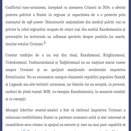
Conflictul ruso-ucrainean, începând cu anexarea Crimeii în 2014, a afectat
puterea politică a Rusiei în regiune şi capacitatea de a o proiecta prin
conceptul de
soft power
. Discursurile naţionaliste din mediul politic rus cu
privire la rolul regiunilor
ocupate de etnici ruşi din nordul Kazahstanului şi
pretenţiile lor teritoriale au inflamat spiritele despre posibila lor soartă,
5
similar estului Ucrainei.
Contrar tradiţiei de a nu ieşi din rând, Kazahstanul, Kirghizstanul,
Uzbekistanul
, Turkmenistanul şi Tadjikistanul nu au susţinut atacul rusesc
asupra Ucrainei şi au sprijinit sancţiunile occidentale împotriva
Kremlinului. Nu au recunoscut autopro-
clamatele republici populare Doneţk
şi Lugansk sau alte teritorii ucrainene, iar băncile
lor nu acceptă, în prezent,
carduri de plată ruseşti MIR, cu excepţia Kazahstanului, în anumite condiţii
şi cu excepţii.
Mesajul liderilor central-asiatici a fost că războiul împotriva Ucrainei a
subminat
credibilitatea Rusiei ca partener economic solid şi stat interesat să
consolideze secu-ritatea în spaţiul ex-sovietic şi care nu mai pare capabilă să
6