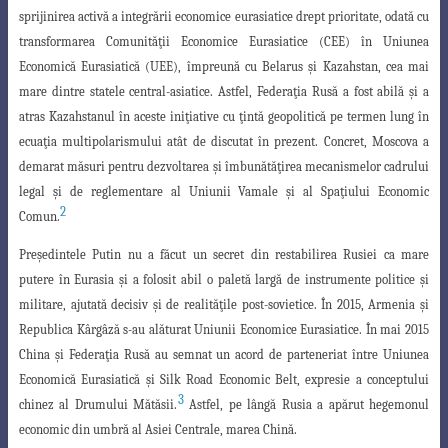
sprijinirea activă a integrării
economice eurasiatice drept prioritate, odată cu
transformarea Comunităţii Economice
Eurasiatice (CEE) în Uniunea
Economică Eurasiatică (UEE), împreună cu Belarus şi Kazahstan, cea mai
mare dintre statele central-asiatice. Astfel, Federaţia Rusă a fost abilă şi a
atras Kazahstanul în aceste iniţiative cu ţintă geopolitică pe termen lung în
ecuaţia multipolarismului atât de discutat în prezent. Concret, Moscova a
demarat măsuri pentru dezvoltarea şi îmbunătăţirea mecanismelor cadrului
legal şi de reglementare al Uniunii Vamale şi al Spaţiului Economic
2
Comun.
Preşedintele Putin nu a făcut un secret din restabilirea Rusiei ca mare
putere în Eurasia şi a folosit abil o paletă largă de instrumente politice şi
militare, ajutată decisiv şi de realităţile post-sovietice. În 2015, Armenia şi
Republica Kârgâză s-au
alăturat Uniunii Economice Eurasiatice. În mai 2015
China şi Federaţia Rusă au semnat
un acord de parteneriat între Uniunea
Economică Eurasiatică şi Silk Road Economic Belt, expresie a conceptului
3
chinez al Drumului Mătăsii.
Astfel, pe lângă Rusia a apărut hegemonul
economic din umbră al Asiei Centrale, marea Chină.