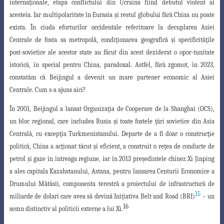
internaţionale
, etapa conflictului din Ucraina fiind debutul violent al
acesteia. Iar multipolaritate în Eurasia şi restul globului fără China nu poate
exista. În ciuda eforturilor occidentale
referitoare la decuplarea Asiei
Centrale de fosta sa metropolă, condiţionarea geografică
şi specificităţile
post-sovietice ale acestor state au făcut din acest deziderat o opor-tunitate
istorică, în special pentru China, paradoxal. Astfel, fără zgomot, în 2023,
constatăm că Beijingul a devenit un mare partener economic al Asiei
Centrale. Cum s-a ajuns aici?
În 2001, Beijingul a lansat Organizaţia de Cooperare de la Shanghai (OCS),
un bloc regional, care includea Rusia şi toate fostele ţări sovietice din Asia
Centrală, cu excepţia Turkmenistanului. Departe de a fi doar o construcţie
politică, China a acţionat tăcut şi eficient, a construit o reţea de conducte de
petrol şi gaze în întreaga regiune, iar în 2013 preşedintele chinez Xi Jinping
a ales capitala Kazahstanului, Astana, pentru lansarea Centurii Economice a
Drumului Mătăsii, componenta terestră a proiectului de infrastructură de
15
miliarde de dolari care avea să devină Iniţiativa Belt and Road (BRI)
– un
16
semn distinctiv al politicii externe a lui Xi.