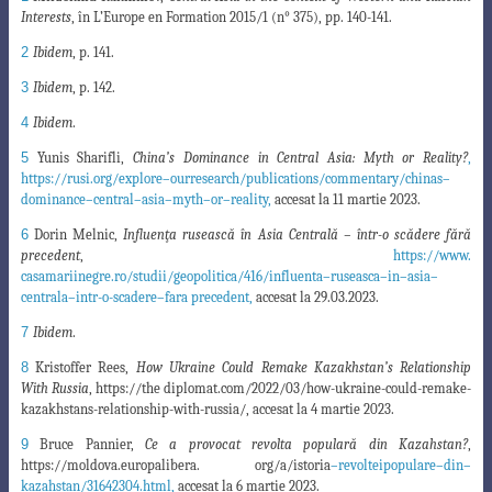
Interests
, în L’Europe en Formation 2015/1 (n° 375), pp. 140-141.
2
Ibidem
, p. 141.
3
Ibidem
, p. 142.
4
Ibidem
.
5
Yunis Sharifli,
China’s Dominance in Central Asia: Myth or Reality?
,
https://rusi.org/explore
–
our
research/publications/commentary/chinas
–
dominance
–
central
–
asia
–
myth
–
or
–
reality,
accesat la
11 martie 2023.
6
Dorin Melnic,
Influenţa rusească în Asia Centrală – într-o scădere fără
precedent
,
https://www.
casamariinegre.ro/studii/geopolitica/416/influenta
–
ruseasca
–
in
–
asia
–
centrala
–
intr
-o-
scadere
–
fara
precedent,
accesat la 29.03.2023.
7
Ibidem
.
8
Kristoffer Rees,
How Ukraine Could Remake Kazakhstan’s Relationship
With Russia
,
https://the
diplomat.com/2022/03/how-ukraine-could-remake-
kazakhstans-relationship-with-russia/, accesat
la 4 martie 2023.
9
Bruce Pannier,
Ce a provocat revolta populară din Kazahstan?
,
https://moldova.europalibera. org/a/istoria
–
revoltei
populare
–
din
–
kazahstan/31642304.html,
accesat la 6 martie 2023.