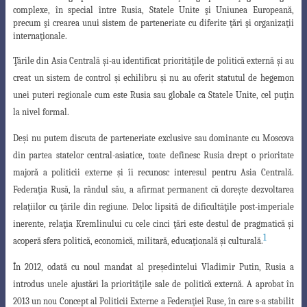
complexe, în special între Rusia, Statele Unite şi Uniunea Europeană,
precum şi crearea unui sistem de parteneriate cu diferite ţări şi organizaţii
internaţionale.
Ţările din Asia Centrală şi-au identificat priorităţile de politică externă şi au
creat un sistem de control şi echilibru şi nu au oferit statutul de hegemon
unei puteri
regionale cum este Rusia sau globale ca Statele Unite, cel puţin
la nivel formal.
Deşi nu putem discuta de parteneriate exclusive sau dominante cu Moscova
din partea statelor central-asiatice, toate definesc Rusia drept o prioritate
majoră a
politicii externe şi îi recunosc interesul pentru Asia Centrală.
Federaţia Rusă, la rândul
său, a afirmat permanent că doreşte dezvoltarea
relaţiilor cu ţările din regiune. Deloc
lipsită de dificultăţile post-imperiale
inerente, relaţia Kremlinului cu cele cinci ţări
este destul de pragmatică şi
1
acoperă sfera politică, economică, militară, educaţională
şi culturală.
În 2012, odată cu noul mandat al preşedintelui Vladimir Putin, Rusia a
introdus
unele ajustări la priorităţile sale de politică externă. A aprobat în
2013 un nou Concept
al Politicii Externe a Federaţiei Ruse, în care s-a stabilit