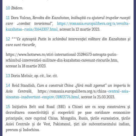
10
Ibidem
.
11
Dora Vulcan,
Revolta din Kazahstan, înăbuşită cu ajutorul trupelor ruseşti
care „combat terorismul
”
,
https://romania.europalibera.org/a/revolta
–
kazahstan
–
rusia/31643307.html,
accesat la 12 martie 2023
.
12
***
Ce aşteaptă Putin în schimbul intervenţiei militare din Kazahstan şi
care sunt riscurile
,
https://www.hotnews.ro/stiri-international-25284573-asteapta-putin-
schimbul-interventiei-militare-din-kazahstan-caresunt-riscurile.htm,
accesat la 18 martie 2023.
13
Dorin Melnic,
op. cit
., loc. cit.
14
Reid Standish,
Cum a construit China „fără mult zgomot” un imperiu în
Asia Centrală
, https://romania.europalibera.org/a/china
–
central
–
asia
–
sinostan
–
inadvertant
–
empire/31802776.html
,
accesat la 25.03.2023.
15
Iniţiativa Belt and Road (BRI) a Chinei are ca scop construirea şi
dezvoltarea conectivităţii şi cooperării pe şase coridoare economice
principale, care cuprind China, Mongolia, Rusia, ţările eurasiatice, ţările
Asiei Centrale şi de Vest, Pakistanul, ţări ale subcontinentului indian,
precum şi Indochina.