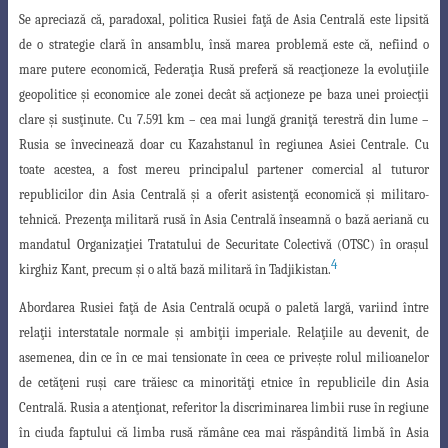
Se apreciază că, paradoxal, politica Rusiei faţă de Asia Centrală este lipsită
de o strategie clară în ansamblu, însă marea problemă este că, nefiind o
mare putere
economică, Federaţia Rusă preferă să reacţioneze la evoluţiile
geopolitice şi economice
ale zonei decât să acţioneze pe baza unei proiecţii
clare şi susţinute. Cu 7.591 km – cea mai lungă graniţă terestră din lume –
Rusia se învecinează doar cu Kazahstanul
în regiunea Asiei Centrale. Cu
toate acestea, a fost mereu principalul partener comercial
al tuturor
republicilor din Asia Centrală şi a oferit asistenţă economică şi militaro-
tehnică. Prezenţa militară rusă în Asia Centrală înseamnă o bază aeriană cu
mandatul
Organizaţiei Tratatului de Securitate Colectivă (OTSC) în oraşul
4
kirghiz Kant, precum
şi o altă bază militară în Tadjikistan.
Abordarea Rusiei faţă de Asia Centrală ocupă o paletă largă, variind între
relaţii
interstatale normale şi ambiţii imperiale. Relaţiile au devenit, de
asemenea, din ce în ce mai tensionate în ceea ce priveşte rolul milioanelor
de cetăţeni ruşi care trăiesc ca minorităţi etnice în republicile din Asia
Centrală. Rusia a atenţionat, referitor la discriminarea limbii ruse în regiune
în ciuda faptului că limba rusă rămâne cea mai răspândită limbă în Asia