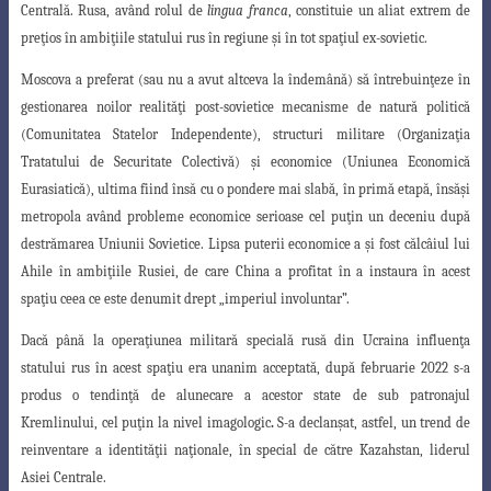
Centrală. Rusa, având rolul de
lingua franca
, constituie un aliat extrem de
preţios în ambiţiile statului rus în regiune şi în tot spaţiul ex-sovietic.
Moscova a preferat (sau nu a avut altceva la îndemână) să întrebuinţeze în
gestionarea noilor realităţi post-sovietice mecanisme de natură politică
(Comunitatea
Statelor Independente), structuri militare (Organizaţia
Tratatului de Securitate Colectivă) şi economice (Uniunea Economică
Eurasiatică), ultima fiind însă cu o pondere mai slabă, în primă etapă, însăşi
metropola având probleme economice serioase cel puţin un deceniu după
destrămarea Uniunii Sovietice. Lipsa puterii economice a şi fost călcâiul lui
Ahile în ambiţiile Rusiei, de care China a profitat în a instaura în acest
spaţiu ceea ce este denumit drept „imperiul involuntar”.
Dacă până la operaţiunea militară specială rusă din Ucraina influenţa
statului rus în acest spaţiu era unanim acceptată, după februarie 2022 s-a
produs o tendinţă de alunecare a acestor state de sub patronajul
Kremlinului, cel puţin la nivel imagologic
.
S-a declanşat, astfel, un trend de
reinventare a identităţii naţionale, în special de către Kazahstan, liderul
Asiei Centrale.