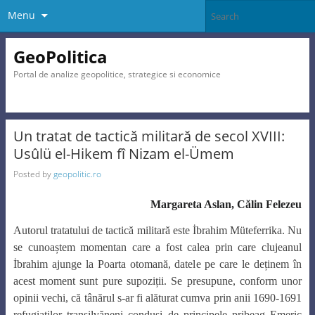
Menu
GeoPolitica
Portal de analize geopolitice, strategice si economice
Un tratat de tactică militară de secol XVIII:
Usûlü el-Hikem fî Nizam el-Ümem
Posted by
geopolitic.ro
Margareta Aslan, Călin Felezeu
Autorul tratatului de tactică militară este İbrahim Müteferrika. Nu
se cunoaștem momentan care a fost calea prin care clujeanul
İbrahim ajunge la Poarta otomană, datele pe care le deținem în
acest moment sunt pure supoziții. Se presupune, conform unor
opinii vechi, că tânărul s-ar fi alăturat cumva prin anii 1690-1691
refugiaților transilvăneni conduși de principele pribeag Emeric