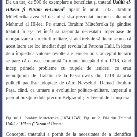
De un tiraj de 500 de exemplare a beneficiat și tratatul
Usûlü el-
5
Hikem fî Nizam el-Ümem
tipărit în anul 1732. İbrahim
Müteferrika avea 53 de ani și și-a prezentat lucrarea sultanului
Mahmud al III-lea. Pe atunci, İbrahim Müteferrika își gândise
tratatul în așa fel încât să răspundă necesității imperioase de
reorganizare a structurii militare, și aici trebuie să ținem seama că
acest lucru are loc imediat după revolta lui Patrona Halil, în ideea
de a împiedica viitoare revolte ale ienicerilor. Conceptul lucrării
se pare că o avea conturată în minte începând din 1718, când
încep primele probleme cu trupele de ieniceri, ce erau
nemulțumiți de Tratatul de la Passarowitz din 1718 datorită
politicii pacifiste adoptate de către Nevșehirli Damad İbrahim
Pașa, când, ca urmare a evoluțiilor politico-militare, imperiul a
pierdut poziții redută precum Belgradul și vilayetul de Timișoara.
Fig. nr. 1. İbrahim Müteferrika (1674-1745). Fig. nr. 2. Filă din Tratatul
Usûlü el-Hikem fî Nizam el-Ümem.
Conceptul tratatului a pornit de la necesitatea de a identifica