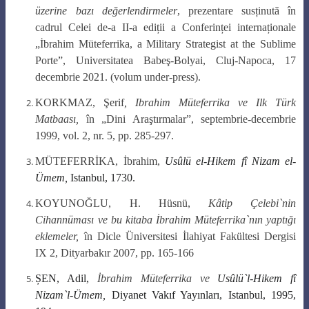
üzerine bazı değerlendirmeler
, prezentare susținută în
cadrul Cele
i de-a II-a ediții a
Conferinței internaționale
„İbrahim Müteferrika, a Military Strategist at the Sublime
Porte”, Universitatea Babeş
-Bolyai,
Cluj-Napoca
,
17
decembrie 2021. (volum under-press).
KORKMAZ, Şerif
, Ibrahim Müteferrika ve Ilk Türk
Matbaası,
în „Dini Araştırmalar”, septembrie-decembrie
1999, vol. 2, nr. 5, pp. 285-297.
MÜTEFERRİKA, İbrahim,
Usûlü el-Hikem fî Nizam el-
Ümem,
Istanbul, 1730.
KOYUNOĞLU,
H. H
üsnü,
Kâtip Çelebi`nin
Cihannüması ve bu kitaba İbrahim Müteferrika`nın yaptığı
eklemeler,
în Dicle Üniversitesi İlahiyat Fakültesi Dergisi
IX 2, Dityarbakır 2007, pp. 165-166
ȘEN, Adil,
İbrahim Müteferrika ve
Usûlü
`l-
Hikem fî
Nizam`l-Ümem,
Diyanet Vakıf Yayınları, Istanbul, 1995,