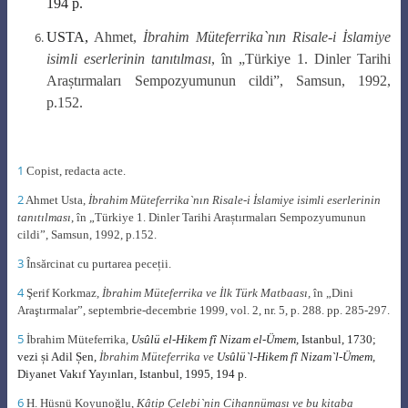
194 p.
USTA,
Ahmet,
İbrahim Müteferrika`nın Risale-i İslamiye
isimli eserlerinin tanıtılması
, în „Türkiye 1. Dinler Tarihi
Araștırmaları Sempozyumunun cildi”, Samsun, 1992,
p.152.
1
Copist, redacta acte.
2
Ahmet Usta,
İbrahim Müteferrika
`
nın Risale-i İslamiye isimli eserlerinin
tanıtılması
, în „Türkiye 1. Dinler Tarihi Araștırmaları Sempozyumunun
cildi”, Samsun, 1992, p.152.
3
Însărcinat cu purtarea pece
ții.
4
Şerif Korkmaz
, İbrahim Müteferrika ve İlk Türk Matbaası,
în „Dini
Araştırmalar”, septembrie-decembrie 1999, vol. 2, nr. 5, p. 288. pp. 285-297.
5
İbrahim Müteferrika,
Usûlü el-Hikem fî Nizam el-Ümem,
Istanbul, 1730;
vezi și Adil Șen,
İbrahim Müteferrika ve
Usûlü
`l-
Hikem fî Nizam`l-Ümem,
Diyanet Vakıf Yayınları, Istanbul, 1995, 194 p.
6
H. H
üsnü Koyunoğlu,
Kâtip Çelebi`nin Cihannüması ve bu kitaba