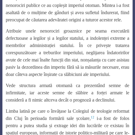
nenorociri publice ce au copleșit imperiul otoman. Mintea i-a fost
asaltată de o mulțime de gânduri și avea sufletul îndurerat, fiind
preocupat de căutarea adevăratei origini a tuturor acestor rele.
Atribuie unele nenorociri groaznice pe seama executării
defectuoase a legilor și a legilor statului, a indolenței extreme a
membrilor administrației statului. În ce privește tratarea
corespunzătoare a treburilor imperiului, neglijarea îndatoririlor
avute de cele mai înalte funcții din stat, nonșalanța cu care asistau
pasiv la dezordinea din imperiu fără să ia măsurile necesare, erau
doar câteva aspecte înșirate ca slăbiciuni ale imperiului.
Vede structura armată otomană ca prezentând semne de
infirmitate, iar aceste semne de slăbire a forței armate le
consideră a fi nimic altceva decât o prognoză a declinului.
Limba latină pe care o învățase la Colegiul de teologie reformat
12
din Cluj în perioada formării sale școlare,
i-a fost de folos
pentru a putea studia și extrage idei din lucrările ce existau în
spațiul european, informații de istorie politico-militară pe care le-