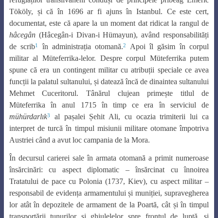
Tököly, și că în 1696 ar fi ajuns în Istanbul. Ce este cert,
documentat, este că apare la un moment dat ridicat la rangul de
hâcegân
(Hâcegân-i Divan-i Hümayun), având responsabilități
1
2
de scrib
în administrația otomană.
Apoi îl găsim în corpul
militar al Müteferrika-lelor. Despre corpul Müteferrika putem
spune că era un contingent militar cu atribuții speciale ce avea
funcții la palatul sultanului, și datează încă de dinaintea sultanului
Mehmet Cuceritorul. Tânărul clujean primește titlul de
Müteferrika în anul 1715 în timp ce era în serviciul de
3
mühürdarlık
al pașalei Șehit Ali, cu ocazia trimiterii lui ca
interpret de turcă în timpul misiunii militare otomane împotriva
Austriei când a avut loc campania de la Mora.
În decursul carierei sale în armata otomană a primit numeroase
însărcinări: cu aspect diplomatic – însărcinat cu înnoirea
Tratatului de pace cu Polonia (1737, Kiev), cu aspect militar –
responsabil de evidența armamentului și muniției, supravegherea
lor atât în depozitele de armament de la Poartă, cât și în timpul
transportării tunurilor și ghiulelelor spre frontul de luptă, si