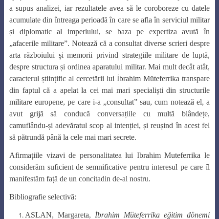
a supus analizei, iar rezultatele avea să le coroboreze cu datele
acumulate din întreaga perioadă în care se afla în serviciul militar
și diplomatic al imperiului, se baza pe expertiza avută în
„afacerile militare”. Notează că a consultat diverse scrieri despre
arta războiului și memorii privind strategiile militare de luptă,
despre structura și ordinea aparatului militar. Mai mult decât atât,
caracterul științific al cercetării lui İbrahim Müteferrika transpare
din faptul că a apelat la cei mai mari specialiști din structurile
militare europene, pe care i-a „consultat” sau, cum notează el, a
avut grijă să conducă conversațiile cu multă blândețe,
camuflându-și adevăratul scop al intenției, și reușind în acest fel
să pătrundă până la cele mai mari secrete.
Afirmațiile vizavi de personalitatea lui Ibrahim Muteferrika le
considerăm suficient de semnificative pentru interesul pe care îl
manifestăm față de un concitadin de-al nostru.
Bibliografie selectivă:
ASLAN, Margareta,
İbrahim Müteferrika eğitim dönemi