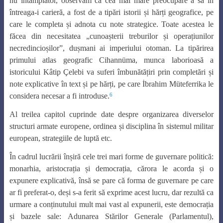
nu întâmplător, observăm că cea mai mare preocupare a sa în
întreaga-i carieră, a fost de a tipări istorii și hărți geografice, pe
care le completa și adnota cu note strategice. Toate acestea le
făcea din necesitatea „cunoașterii treburilor și operațiunilor
necredincioșilor”, dușmani ai imperiului otoman. La tipărirea
primului atlas geografic Cihannüma, munca laborioasă a
istoricului Kâtip Çelebi va suferi îmbunătățiri prin completări și
note explicative în text și pe hărți, pe care İbrahim Müteferrika le
6
considera necesar a fi introduse.
Al treilea capitol cuprinde date despre organizarea diverselor
structuri armate europene, ordinea și disciplina în sistemul militar
european, strategiile de luptă etc.
În cadrul lucrării înșiră cele trei mari forme de guvernare politică:
monarhia, aristocrația și democrația, cărora le acorda și o
expunere explicativă, însă se pare că forma de guvernare pe care
ar fi preferat-o, deși s-a ferit să exprime acest lucru, dar rezultă ca
urmare a conținutului mult mai vast al expunerii, este democrația
și bazele sale: Adunarea Stărilor Generale (Parlamentul),