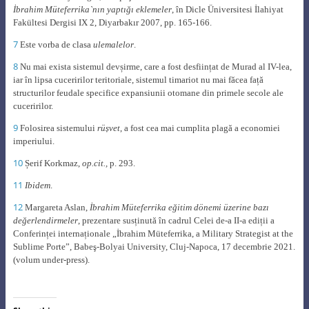
İbrahim Müteferrika`nın yaptığı eklemeler
, în Dicle Üniversitesi İlahiyat
Fakültesi Dergisi IX 2, Diyarbakır 2007, pp. 165-166.
7
Este vorba de clasa
ulemalelor
.
8
Nu mai exista sistemul devșirme, care a fost desființat de Murad al IV-lea,
iar în lipsa cuceririlor teritoriale, sistemul timariot nu mai făcea față
structurilor feudale specifice expansiunii otomane din primele secole ale
cuceririlor.
9
Folosirea sistemului
rüșvet
, a fost cea mai cumplita plagă a economiei
imperiului.
10
Șerif Korkmaz,
op.cit.,
p. 293.
11
Ibidem
.
12
Margareta Aslan,
İbrahim Müteferrika eğitim dönemi üzerine bazı
değerlendirmeler
, prezentare susținută în cadrul Cele
i de-a II-a ediții a
Conferinței internaționale „İbrahim Müteferrika, a Military Strategist at the
Sublime Porte”, Babeş
-Bolyai University,
Cluj-Napoca
,
17 decembrie 2021.
(volum under-press).