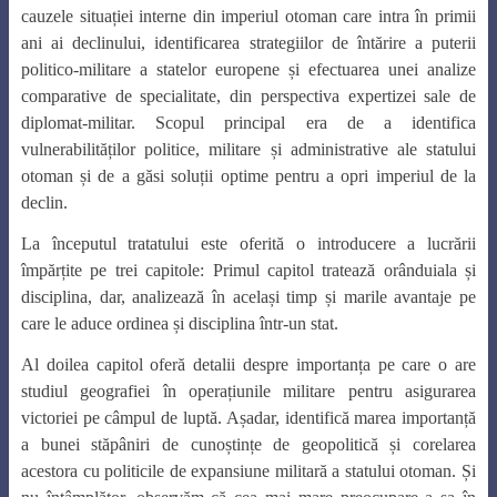
cauzele situației interne din imperiul otoman care intra în primii
ani ai declinului, identificarea strategiilor de întărire a puterii
politico-militare a statelor europene și efectuarea unei analize
comparative de specialitate, din perspectiva expertizei sale de
diplomat-militar. Scopul principal era de a identifica
vulnerabilităților politice, militare și administrative ale statului
otoman și de a găsi soluții optime pentru a opri imperiul de la
declin.
La începutul tratatului este oferită o introducere a lucrării
împărțite pe trei capitole: Primul capitol tratează orânduiala și
disciplina, dar, analizează în același timp și marile avantaje pe
care le aduce ordinea și disciplina într-un stat.
Al doilea capitol oferă detalii despre importanța pe care o are
studiul geografiei în operațiunile militare pentru asigurarea
victoriei pe câmpul de luptă. Așadar, identifică marea importanță
a bunei stăpâniri de cunoștințe de geopolitică și corelarea
acestora cu politicile de expansiune militară a statului otoman. Și