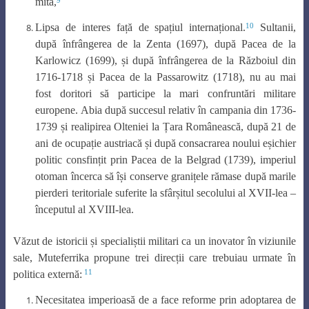
mita,
10
Lipsa de interes față de spațiul internațional.
Sultanii,
după înfrângerea de la Zenta (1697), după Pacea de la
Karlowicz (1699), și după înfrângerea de la Războiul din
1716-1718 și Pacea de la Passarowitz (1718), nu au mai
fost doritori să participe la mari confruntări militare
europene. Abia după succesul relativ în campania din 1736-
1739 și realipirea Olteniei la Țara Românească, după 21 de
ani de ocupație austriacă și după consacrarea noului eșichier
politic consfințit prin Pacea de la Belgrad (1739), imperiul
otoman încerca să își conserve granițele rămase după marile
pierderi teritoriale suferite la sfârșitul secolului al XVII-lea –
începutul al XVIII-lea.
Văzut de istoricii și specialiștii militari ca un inovator în viziunile
sale, Muteferrika propune trei direcții care trebuiau urmate în
11
politica externă:
Necesitatea imperioasă de a face reforme prin adoptarea de