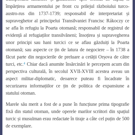
împărțirea armamentului pe front cu prilejul războiului turco-
austro-rus din 1737-1739; responsabil de interpretariat și
supraveghetor al principelui Transilvaniei Francisc Rákoczy ce
se afla în refugiu la Poarta otomană; responsabil de registrul de
evidență al refugiaților transilvăneni; însoțirea și supravegherea
unor principi sau hani turcici ce se aflau găzduiți la Poarta
otomană; sau aspecte ce țin de latura de negociere – în 1738 a
făcut parte din negocierile de preluare a cetății Orșova de către
4
turci, etc.
Chiar dacă anumite însărcinări le percepem acum din
perspectiva culturală, în secolul XVII-XVIII acestea aveau un
aspect militar-diplomatic, deoarece puteau fi încadrate în
securizarea informațiilor ce țin de politica de expansiune a
statului otoman.
Marele său merit a fost de a pune în funcțiune prima tipografie
fixă din statul otoman, unde operele marilor scriitori din spațiul
turcic și musulman erau redactate în tiraje a câte cel puțin de 500
de exemplare.