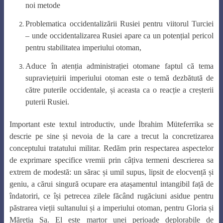
noi metode
Problematica occidentalizării Rusiei pentru viitorul Turciei
– unde occidentalizarea Rusiei apare ca un potențial pericol
pentru stabilitatea imperiului otoman,
Aduce în atenția administrației otomane faptul că tema
supraviețuirii imperiului otoman este o temă dezbătută de
către puterile occidentale, și aceasta ca o reacție a creșterii
puterii Rusiei.
Important este textul introductiv, unde İbrahim Müteferrika se
descrie pe sine și nevoia de la care a trecut la concretizarea
conceptului tratatului militar. Redăm prin respectarea aspectelor
de exprimare specifice vremii prin câțiva termeni descrierea sa
extrem de modestă: un sărac și umil supus, lipsit de elocvență și
geniu, a cărui singură ocupare era atașamentul intangibil față de
îndatoriri, ce își petrecea zilele făcând rugăciuni asidue pentru
păstrarea vieții sultanului și a imperiului otoman, pentru Gloria și
Măreția Sa. El este martor unei perioade deplorabile de