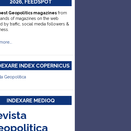
2026, FEEDSPOT
best Geopolitics magazines
from
sands of magazines on the web
d by traffic, social media followers &
ness.
more….
DEXARE INDEX COPERNICUS
ta Geopolitica
INDEXARE MEDIOQ
evista
eopolitica