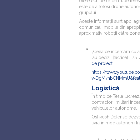
ofere echipelor de trupe teres
este de a folosi drone autono
grupului.
Aceste informații sunt apoi ag
comunicații mobile din apropie
aproximativ roboții către zone
„Ceea ce încercăm cu ad
iau decizii [tactice] … să
de proiect
https://www.youtube.c
v=DgM7hbCNMmU&feat
Logistică
În timp ce Tesla lucrează 
contractorii militari înc
vehiculelor autonome.
Oshkosh Defense dezvolt
livra în mod autonom tru