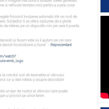
tre o imagine mai bună a situației. Ideea generală
me și vehicule terestre mici pentru a scana zona
regate folosind învățarea automată într-un nod de
re. Soldaților li se oferă opțiunea de a ghida
le de interes pe un dispozitiv mic pe care îl poartă.
evărat să facem este să îi ajutăm pe cei care
 ia decizii încrezătoare și bune” –
Reprezentant
om/watch?
ure=emb_logo
la robotul civil de taximetrie al viitorului,
earcă să-și dea rotația și asupra dezvoltării
ă un taxi de război al viitorului care poate
pe și provizii pe orice teren.