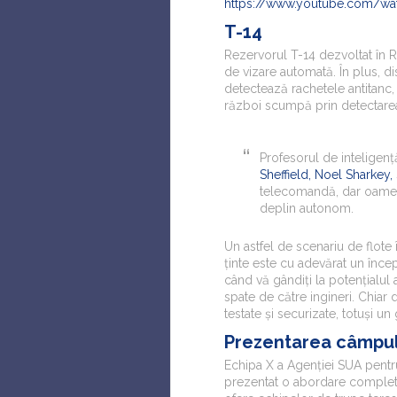
https://www.youtube.com/wa
T-14
Rezervorul T-14 dezvoltat în Ru
de vizare automată. În plus, 
detectează rachetele antitanc,
război scumpă prin detectarea
Profesorul de inteligență
Sheffield, Noel Sharkey,
telecomandă, dar oameni
deplin autonom.
Un astfel de scenariu de flote
ținte este cu adevărat un încep
când vă gândiți la potențialul 
spate de către ingineri. Chiar
testate și securizate, totuși u
Prezentarea câmpul
Echipa X a Agenției SUA pentr
prezentat o abordare complet d