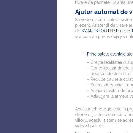
livrare de pachete, livrarea u
Ajutor automat de v
Să vedem acum câteva sisteme 
prezent. Asistenții de vizare a
de
SMARTSHOOTER Precise Te
așa cum au prezis deja jocurile
Principalele avantaje ale
– Crește letalitatea și su
– Contorizează țintele s
– Reduce efectele stresul
– Reduce daunele colat
– Scurează drastic timpu
– Asigură lovituri de p
– Adăugare la armele ve
Această tehnologie este în prez
dronele și a le scoate cu o pr
viitorul acestui sistem se adr
videoclipul lor.