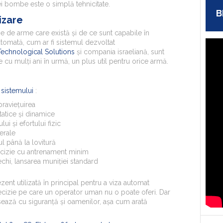
nei bombe este o simplă tehnicitate.
B
izare
de arme care există și de ce sunt capabile în
utomată, cum ar fi sistemul dezvoltat
chnological Solutions
și compania israeliană, sunt
 cu mulți ani în urmă, un plus util pentru orice armă.
 sistemului
:
praviețuirea
tatice și dinamice
ui și efortului fizic
erale
l până la lovitură
recizie cu antrenament minim
chi, lansarea muniției standard
ent utilizată în principal pentru a viza automat
ecizie pe care un operator uman nu o poate oferi. Dar
esează cu siguranță și oamenilor, așa cum arată