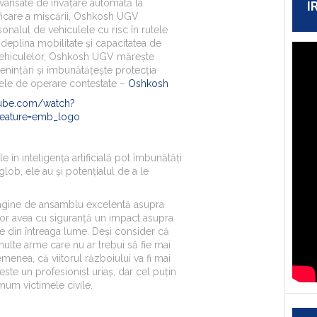
avansate de învățare automată la
I
ificare a mișcării, Oshkosh UGV
onalul de vehiculele cu risc în rutele
deplina mobilitate și capacitatea de
 vehiculelor, Oshkosh UGV mărește
enințări și îmbunătățește protecția
nele de operare contestate –
Oshkosh
tube.com/watch?
eature=emb_logo
le în inteligența artificială pot îmbunătăți
glob, ele au și potențialul de a le
gine de ansamblu excelentă asupra
vor avea cu siguranță un impact asupra
te din întreaga lume. Deși consider că
multe arme care nu ar trebui să fie mai
menea, că viitorul războiului va fi mai
este un profesionist uriaș, dar cel puțin
mum victimele civile.