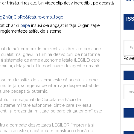
ar trăsături rasiale. Un videoclip fictiv incredibil pe această
=gZhQrjCipRc&feature=emb_logo
IS
ât chiar și
papa
însuși s-a angajat în fața Organizației
ă reglementeze astfel de sisteme
al de neîncredere. În prezent, asistăm la o eroziune
e cu atât mai gravă în lumina dezvoltării de noi forme
Powe
r fi sistemele de arme autonome letale (LEGILE) care
zboiului, detașându-l în continuare de agenție umană
osc multe astfel de sisteme este că aceste sisteme
n multe țări, scurgerea de informații despre astfel de
acțiune pedepsită puternic.
tutului Internațional de Cercetare a Păcii din
sisteme militare autonome, dintre care 175 erau
nții și prezentări militare, se pare că „autonom” este
entru a combate dezvoltarea LEGILOR, împreună și
Cu toate acestea, dacă putem construi o dronă de