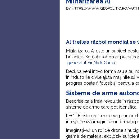
Militarizarea AI
BY HTTPS://WWW.GEOPOLITIC.RO/AUT
Al treilea război mondial se
Militarizarea AI este un subiect destu
britanice. Soldații roboți ar putea co
generalul Sir Nick Carter
Deci, va veni într-o formă sau alta, 
în industriile civile ajută mașinile 
progres poate fi folosit și pentru a c
Sisteme de arme autono
Descrise ca a treia revoluție în răz
sisteme de arme care pot identifica, 
LEGILE este un termen vag care inclu
înregistrează imagini de informații p
Imaginați-vă un roi de drone sinucig
grame de material exploziv, suficient