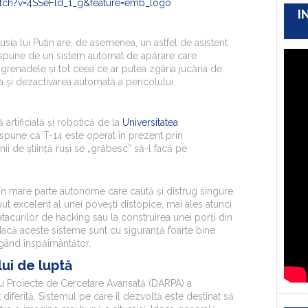
tch?
v=4SSeFld_1_g&feature=emb_logo
I
sia lui Putin are, de asemenea, un astfel de asistent
dispune de un sistem automat de apărare care
 grenadele și tot ceea ce ar putea zgâria jucăria de
 și dezactivarea automată a pericolului.
 artificială și robotică de la
Universitatea
spune că T-14 este operat în prezent prin
i de știință ruși se „grăbesc” să-l facă pe
 în mare parte autonome care caută și distrug singure
ut excelent al unei povești distopice, mai ales atunci
atacurilor de hacking sau la construirea unei porți din
 dacă aceste sisteme sunt cu siguranță foarte bine
n gând înspăimântător.
ui de luptă
u Proiecte de Cercetare Avansată (DARPA) a
iferită. Sistemul pe care îl dezvoltă este destinat să