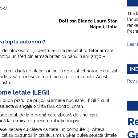
HOR/
The
thou
Dott.ssa
Bianca
Laura Stan
ranke
Napoli, Italia
fresh
 va lupta autonom?
Lear 
l de înfricoșător și, pentru a-l cita pe șeful forțelor armate
nstitui un sfert din armata britanică până în anii 2030 –
IN
indiferent dacă ne place sau nu. Progresul tehnologic realizat
să vadă și să proceseze mai bine datele senzoriale. Acest
Revis
onstrui
me letale [LEGI]
boi după praful de pușcă și armele nucleare, LEGILE sunt
selecta și angaja o țintă fără control uman.
de totul, de la o dronă care zboară de sine, care
R
ână la terminator, precum roboții ucigași.
așe, fiecare cu câteva camere, un computer și câteva
G
 cât să pătrundă în craniul uman. Și-ar putea selecta țintele