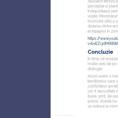
Aplicând tehnici 
percepție și plan
îndepărtează pers
vizate. Menținând 
încărcare utilă a
distanța dintre am
echipajului în zo
https://www.you
v=bxEZcjdMi88&f
Concluzie
În timp ce evoluții
multe vieți de pe 
distruge.
Acum avem o ima
tendințelor care 
conflictelor arma
vor fi dezvoltate 
bune, simt, de ase
precis. Acesta nu 
va reduce la mini