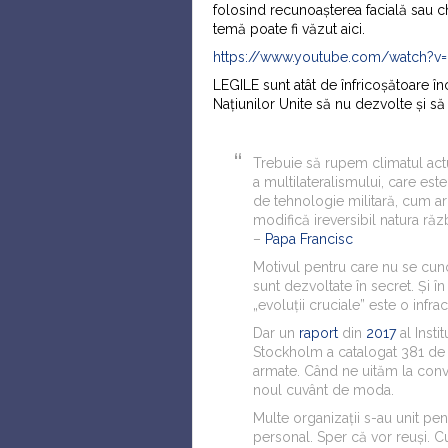
folosind recunoașterea facială sau chi
temă poate fi văzut aici.
https://www.youtube.com/watch?
v
LEGILE sunt atât de înfricoșătoare înc
Națiunilor Unite să nu dezvolte și s
Trebuie să rupem climatul actu
a multilateralismului, care est
de tehnologie militară, cum a
modifică ireversibil natura ră
–
Papa Francisc
Motivul pentru care nu se cun
sunt dezvoltate în secret. Și î
„evoluții cruciale” este o infr
Dar un
raport
din
2017
al Insti
Stockholm a catalogat 381 de 
armate. Când ne uităm la conve
noul cuvânt de moda.
Multe organizații s-au unit p
personal. Sper că vor reuși. 