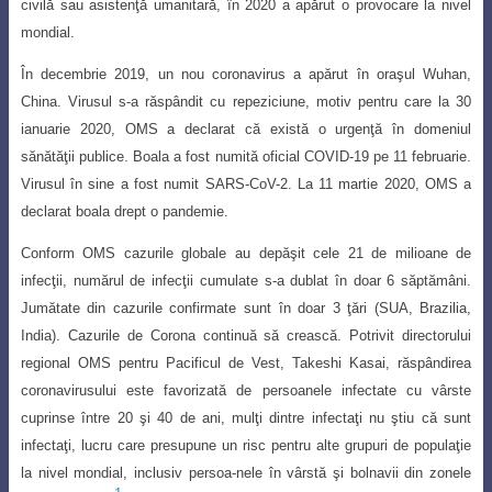
civilă sau asistenţă umanitară, în 2020 a apărut
o provocare la nivel
mondial.
În decembrie 2019, un nou coronavirus a apărut în oraşul Wuhan,
China. Virusul s-a răspândit cu repeziciune, motiv pentru care la 30
ianuarie 2020, OMS a declarat că există o urgenţă în domeniul
sănătăţii publice.
Boala a fost numită oficial COVID-19 pe 11 februarie.
Virusul în sine a fost numit SARS-CoV-2. La 11 martie 2020, OMS a
declarat boala drept o pandemie.
Conform OMS cazurile globale au depăşit cele 21 de milioane de
infecţii, numărul de infecţii cumulate s-a dublat în doar 6 săptămâni.
Jumătate din cazurile confirmate sunt în doar 3 ţări (SUA, Brazilia,
India). Cazurile de Corona continuă să crească. Potrivit directorului
regional OMS pentru Pacificul de Vest, Takeshi Kasai, răspândirea
coronavirusului este favorizată de persoanele infectate cu vârste
cuprinse între 20 şi 40 de ani, mulţi dintre infectaţi nu ştiu că sunt
infectaţi, lucru care presupune un risc pentru alte grupuri de populaţie
la nivel mondial, inclusiv persoa-nele în vârstă şi bolnavii din zonele