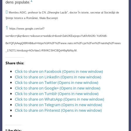
1
dens populate.

Membru AGIC, profesor la CN „Gheorghe Lazăr”, doctor în istorie, secretar al Societăţii de
Ştiinţe Istorice a României, filiala Bucureşti
1
https://www.google.com/url?
sa=t&rct=j&q=&esrc=s&source=web&cd=&ved=2ahUKEwjvqsvYuKfrAhUKt YsKHd6-
BeYQFjAAegQIBRAB&url=https%3A%2F%2Fwww.nato.int%2Fcps%2Fen%2Fnatohq%2Fnews
_174271.htm&usg=AOvVaw1-R9VKCSHCBQoH6qAbNq-M.
Share this:
Click to share on Facebook (Opens in new window)
Click to share on LinkedIn (Opens in new window)
Click to share on Twitter (Opens in new window)
Click to share on Google+ (Opens in new window)
Click to share on Tumblr (Opens in new window)
Click to share on WhatsApp (Opens in new window)
Click to share on Telegram (Opens in new window)
Click to share on Pinterest (Opens in new window)
Like this: