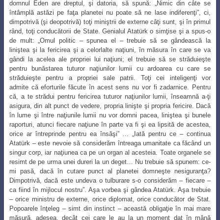
domnul Eden are dreptul, şi datoria, să spună: „Nimic din câte se
întâmplă astăzi pe faţa planetei nu poate să ne lase indiferenţi”, ci,
dimpotrivă (şi deopotrivă) toţi miniştrii de externe câţi sunt, şi în primul
rând, toţi conducătorii de State. Genialul Atatürk o simţise şi a spus-o
de mult: „Omul politic – spunea el – trebuie să se gândească la
liniştea şi la fericirea şi a celorlalte naţiuni, în măsura în care se va
gândi la acelea ale propriei lui naţiuni; el trebuie să se străduieşte
pentru bunăstarea tuturor naţiunilor lumii cu
ardoarea cu care se
străduieşte pentru a propriei sale patrii. Toţi cei inteligenţi vor
admite
că eforturile făcute în acest sens nu vor fi zadarnice. Pentru
că, a te strădui pentru fericirea tuturor naţiunilor lumii, înseamnă a-ţi
asigura, din alt punct de vedere, propria linişte şi propria fericire. Dacă
în lume şi între naţiunile lumii nu vor domni pacea, liniştea şi bunele
raporturi, atunci fiecare naţiune în parte va fi şi ea lipsită de acestea,
orice ar întreprinde pentru ea însăşi” … „Iată pentru ce – continua
Atatürk – este nevoie să considerăm întreaga umanitate ca făcând un
singur corp, iar naţiunea ca pe un organ al acesteia. Toate organele se
resimt de pe urma unei dureri la un
deget… Nu trebuie să spunem: ce-
mi pasă, dacă în cutare punct al planetei domneşte
nesiguranţa?
Dimpotrivă, dacă este undeva o tulburare s-o considerăm – fiecare –
ca fiind în mijlocul nostru”. Aşa vorbea şi gândea Atatürk. Aşa trebuie
– orice ministru de externe, orice diplomat, orice conducător de Stat.
Popoarele înţeleg – simt din instinct – această obligaţie în mai mare
măsură, adesea, decât cei care le au la un moment dat în mână