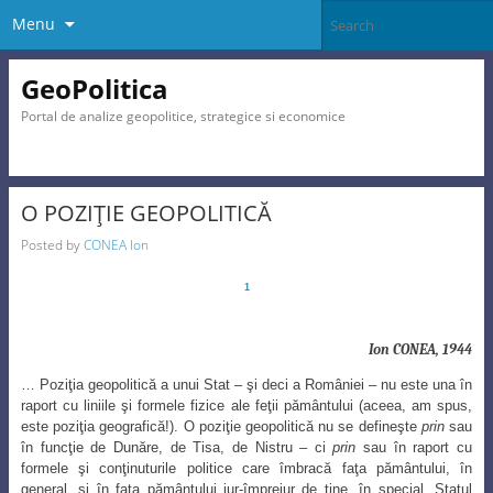
Menu
GeoPolitica
Portal de analize geopolitice, strategice si economice
O POZIŢIE GEOPOLITICĂ
Posted by
CONEA Ion
1
Ion CONEA, 1944
… Poziţia geopolitică a unui Stat – şi deci a României – nu este una în
raport cu liniile şi formele fizice ale feţii pământului (aceea, am spus,
este poziţia geografică!). O poziţie geopolitică nu se defineşte
prin
sau
în funcţie de Dunăre, de Tisa, de Nistru – ci
prin
sau în raport cu
formele şi conţinuturile politice care îmbracă faţa pământului, în
general, şi în faţa pământului jur-împrejur de tine, în special. Statul