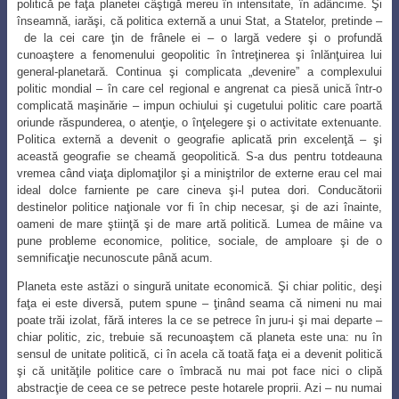
politică pe faţa planetei câştigă mereu în intensitate
, în adâncime. Şi
înseamnă, iarăşi, că politica externă a unui Stat, a Statelor, pretinde –
de la cei care ţin de frânele ei – o largă vedere şi o profundă
cunoaştere a fenomenului
geopolitic în întreţinerea şi înlănţuirea lui
general-planetară. Continua şi complicata „devenire” a complexului
politic mondial – în care cel regional e angrenat ca piesă
unică într-o
complicată maşinărie – impun ochiului şi cugetului politic care poartă
oriunde
răspunderea, o atenţie, o înţelegere şi o activitate extenuante.
Politica externă a devenit
o geografie aplicată prin excelenţă – şi
această geografie se cheamă geopolitică. S-a dus pentru totdeauna
vremea când viaţa diplomaţilor şi a miniştrilor de externe erau cel mai
ideal dolce farniente pe care cineva şi-l putea dori. Conducătorii
destinelor politice naţionale vor fi în chip necesar, şi de azi înainte,
oameni de mare ştiinţă şi de mare artă politică. Lumea de mâine va
pune probleme economice, politice, sociale, de amploare şi de o
semnificaţie necunoscute până acum.
Planeta este astăzi o singură unitate economică. Şi chiar politic, deşi
faţa ei este diversă, putem spune – ţinând seama că nimeni nu mai
poate trăi izolat, fără
interes la ce se petrece în juru-i şi mai departe –
chiar politic, zic, trebuie să recunoaştem
că planeta este una: nu în
sensul de unitate politică, ci în acela că toată faţa ei a devenit politică
şi că unităţile politice care o îmbracă nu mai pot face nici o clipă
abstracţie de ceea ce se petrece peste hotarele proprii. Azi – nu numai