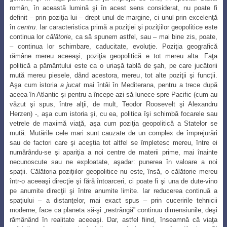
român, în această lumină şi în acest sens considerat, nu poate fi
definit – prin poziţia lui – drept unul de margine, ci unul prin excelenţă
în
centru
. Iar caracteristica primă a poziţiei şi
poziţiilor geopolitice este
continua lor
călătorie
, ca să spunem astfel, sau – mai bine zis
, poate,
– continua lor schimbare, caducitate, evoluţie. Poziţia geografică
rămâne mereu
aceeaşi, poziţia geopolitică e tot mereu alta. Faţa
politică a pământului este ca o uriaşă tablă de şah, pe care jucătorii
mută mereu piesele, dând acestora, mereu, tot alte poziţii şi funcţii.
Aşa cum istoria
a jucat
mai întâi în Mediterana, pentru a trece după
aceea în Atlantic şi pentru a începe azi să lunece spre Pacific (cum au
văzut şi spus, între alţii, de mult, Teodor Roosevelt şi Alexandru
Herzen) -, aşa cum istoria şi, cu ea, politica îşi schimbă focarele sau
vetrele de maximă viaţă, aşa cum poziţia geopolitică a Statelor se
mută. Mutările cele mari sunt cauzate de un complex de împrejurări
sau de factori care şi aceştia tot altfel se împletesc mereu, între ei
numărându-se şi apariţia a noi centre de materii prime, mai înainte
necunoscute sau ne exploatate, aşadar: punerea în valoare a noi
spaţii. Călătoria poziţiilor geopolitice nu este, însă, o călătorie mereu
într-o aceeaşi direcţie şi fără întoarceri, ci poate fi şi una de dute-vino
pe anumite direcţii şi între anumite limite. Iar reducerea continuă a
spaţiului – a distanţelor, mai exact spus – prin cuceririle tehnicii
moderne, face ca planeta să-şi „restrângă” continuu dimensiunile, deşi
rămânând în realitate aceeaşi.
Dar, astfel fiind, înseamnă că viaţa