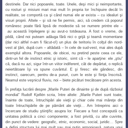
destinele. Dar nici popoarele, toate. Unele, deşi mici şi neimportante,
cu rosturi şi misiuni mari mai mult în propria lor închipuire decât în
realitate, se comportă ca şi când numai ele ar exista – cu idealuri şi
visuri proprii. Altele – şi să ne fie permis,
aici, să credem că poporul
românesc poate fără lipsă de modestie să se numere printre
ele –
au
această înţelegere şi au avut-o totdeauna. A fost o vreme, de
pildă, când noi puteam adăuga fără nici o grijă şi teamă momentane
(dar nici altfel n-am fi făcut-o!) un plus de teritoriu în colţul din nord-
vest al ţării, după cum – altădată – în cele de sud-vest, mai ales după
exemplul altora. Popoarele, de obicei, nu pretind peste ceea ce ele,
dintr-un fel de instinct etnic şi istoric, simt că – le aparţine: ele „
ştiu”
că, dacă nu azi, sigur într-un viitor indiferent, cât de depărtat, o replică
neiertătoare
îşi va spune
cuvântul. E şi firesc: ele gândesc, din
instinct, oarecum, pentru de-a pururi, cum le este şi fiinţa înscrisă.
Neamul este veşnicul fluviu, noi – biete picături trecătoare
prin acesta.
În prefaţa lucrării despre „Marile Puteri de dinainte şi de după războiul
mondial” Rudolf Kjellén scria, între altele: „Marile Puteri sunt toate,
înainte de toate, întruchipări ale vieţii şi chiar cele mai măreţe din
toate întruchipările de pe pământ ale vieţii… Am întreprins aici o
încercare de studiu ştiinţific asupra lor. Fiecare a fost concepută ca
unitatea politică a cinci componente; a fost privită, cu alte cuvinte,
din
punct de vedere: geografic, etnic, economic, social, juridic… Spre
a defini structura lui
mai mult sau mai puţin armonioasă, natura unui