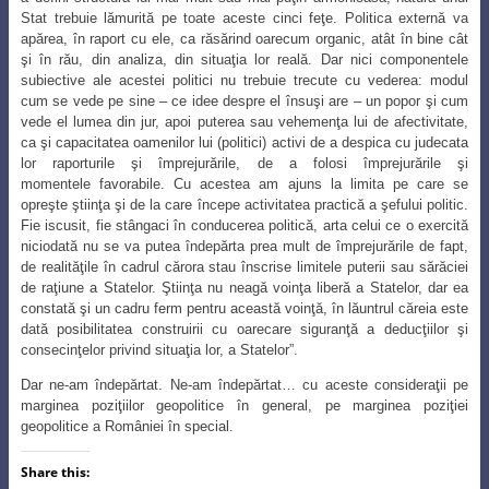
Stat trebuie lămurită pe toate aceste cinci feţe. Politica externă va
apărea, în raport cu ele, ca răsărind oarecum organic, atât în bine cât
şi în rău, din analiza, din situaţia lor reală. Dar nici componentele
subiective ale acestei politici nu trebuie trecute cu vederea: modul
cum se vede pe
sine – ce idee despre el însuşi are – un popor şi cum
vede el lumea din jur, apoi puterea
sau vehemenţa lui de afectivitate,
ca şi capacitatea oamenilor lui (politici) activi de a d
espica cu judecata
lor raporturile şi împrejurările, de a folosi împrejurările şi
momentele
favorabile. Cu acestea am ajuns la limita pe care se
opreşte ştiinţa şi de la care
începe activitatea practică a şefului politic.
Fie iscusit, fie stângaci în conducerea politică
, arta celui ce o exercită
niciodată nu se va putea îndepărta prea mult de împrejurările de fapt,
de realităţile în cadrul cărora stau înscrise limitele puterii sau sărăciei
de raţiune a Statelor. Ştiinţa nu neagă voinţa liberă a Statelor, dar ea
constată şi un cadru ferm pentru această voinţă, în lăuntrul căreia este
dată posibilitatea construirii cu oarecare siguranţă a deducţiilor şi
consecinţelor privind situaţia lor, a Statelor”.
Dar ne-am îndepărtat. Ne-am îndepărtat… cu aceste consideraţii pe
marginea
poziţiilor geopolitice în general, pe marginea poziţiei
geopolitice a României în special
.
Share this: