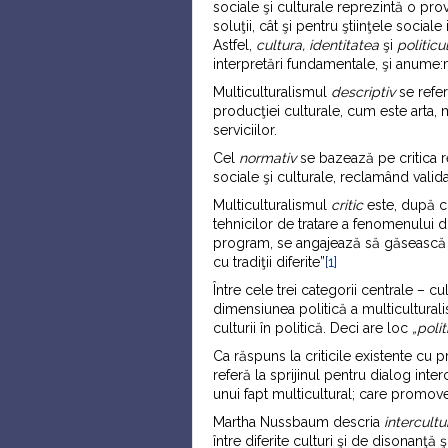
sociale şi culturale reprezintă o pro
soluţii, cât şi pentru ştiinţele social
Astfel,
cultura, identitatea
şi
politicu
interpretări fundamentale, şi anume:
Multiculturalismul
descriptiv
se refer
producţiei culturale, cum este arta, 
serviciilor.
Cel
normativ
se bazează pe critica re
sociale şi culturale, reclamând vali
Multiculturalismul
critic
este, după c
tehnicilor de tratare a fenomenului div
program, se angajează să găsească 
cu tradiţii diferite”
[1]
Între cele trei categorii centrale – cul
dimensiunea politică a multiculturali
culturii în politică. Deci are loc
„polit
Ca răspuns la criticile existente cu pri
referă la sprijinul pentru dialog int
unui fapt multicultural; care promovea
Martha Nussbaum descria
intercultu
între diferite culturi şi de disonanţă şi