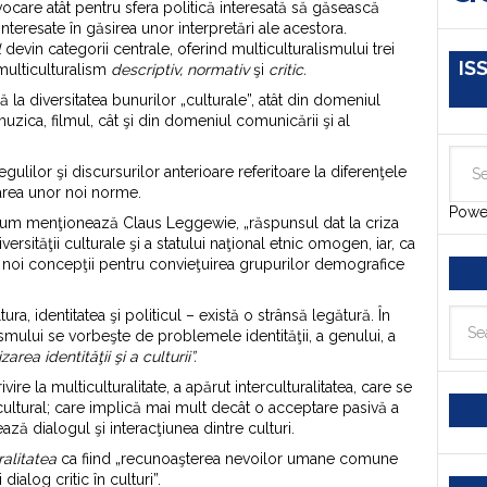
vocare atât pentru sfera politică interesată să găsească
e interesate în găsirea unor interpretări ale acestora.
l
devin categorii centrale, oferind multiculturalismului trei
IS
multiculturalism
descriptiv, normativ
şi
critic.
ă la diversitatea bunurilor „culturale”, atât din domeniul
muzica, filmul, cât şi din domeniul comunicării şi al
gulilor şi discursurilor anterioare referitoare la diferenţele
darea unor noi norme.
Powe
um menţionează Claus Leggewie, „răspunsul dat la criza
ersităţii culturale şi a statului naţional etnic omogen, iar, ca
noi concepţii pentru convieţuirea grupurilor demografice
tura, identitatea şi politicul – există o strânsă legătură. În
smului se vorbeşte de problemele identităţii, a genului, a
izarea identităţii şi a culturii”.
vire la multiculturalitate, a apărut interculturalitatea, care se
ercultural; care implică mai mult decât o acceptare pasivă a
ză dialogul şi interacţiunea dintre culturi.
ralitatea
ca fiind „recunoaşterea nevoilor umane comune
 dialog critic în culturi”.