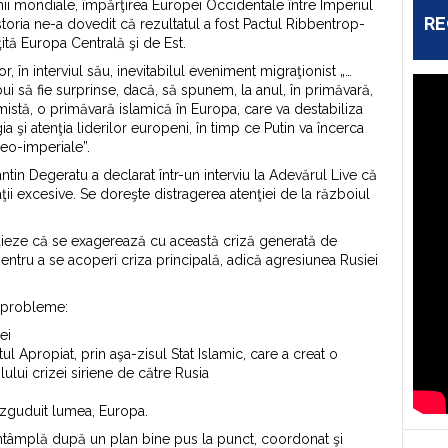
nii mondiale, împărţirea Europei Occidentale între Imperiul
RE
r istoria ne-a dovedit că rezultatul a fost Pactul Ribbentrop-
ită Europa Centrală şi de Est.
r, în interviul său, inevitabilul eveniment migraţionist „…
bui să fie surprinse, dacă, să spunem, la anul, în primăvară,
mistă, o primăvară islamică în Europa, care va destabiliza
 şi atenţia liderilor europeni, în timp ce Putin va încerca
neo-imperiale”.
ntin Degeratu a declarat într-un interviu la Adevărul Live că
ii excesive. Se doreşte distragerea atenţiei de la războiul
ţieze că se exagerează cu această criză generată de
pentru a se acoperi criza principală, adică agresiunea Rusiei
u probleme:
ei
ul Apropiat, prin aşa-zisul Stat Islamic, care a creat o
lui crizei siriene de către Rusia
zguduit lumea, Europa.
tâmplă după un plan bine pus la punct, coordonat şi