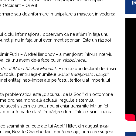
I
ia Occident – Orient.
nformare sau dezinformare, manipulare a maselor, în vederea
ui ciclu informaţional, observăm că ne aflăm în faţa unui
punct şi nu în faţa unui eveniment spontan. Este un război
mir Putin – Andrei Ilarionov – a menţionat, într-un interviu
ka, că „nu avem de-a face cu un
război rece
…
 de-al IV-lea Război Mondial…
E un război declarat de Rusia
. Războiul pentru aşa-numitele
„valori tradiţionale ruseşti”
,
nei entităţi neo-imperiale pe fostul teritoriu al imperiului
astă problematică este „discursul de la Soci” din octombrie
gime ordinea mondială actuală, regulile sistemului
be acest sistem cu unul nou şi chiar transmite într-un fel
ofertă foarte clară: împărţirea lumii între ei şi instituirea
tice seamănă cu cele ale lui Adolf Hitler, din august 1939,
ritanii, Neville Chamberlain, două mesaje, prin care sugera