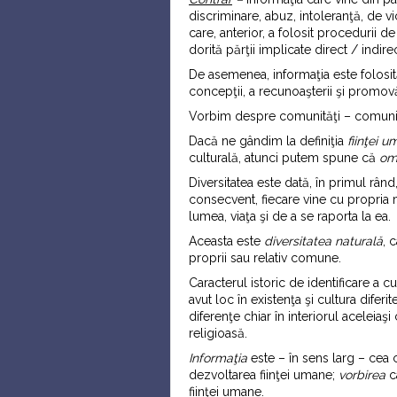
discriminare, abuz, intoleranţă, de v
care, anterior, a folosit procedurii 
dorită părţii implicate direct / indire
De asemenea, informaţia este folosit
concepţii, a recunoaşterii şi promovă
Vorbim despre comunităţi – comuni
Dacă ne gândim la definiţia
fiin
ţ
ei u
culturală, atunci putem spune că
om
Diversitatea este dată, în primul rân
consecvent, fiecare vine cu propria m
lumea, viaţa şi de a se raporta la ea.
Aceasta este
diversitatea naturală
, 
proprii sau relativ comune.
Caracterul istoric de identificare a c
avut loc în existenţa şi cultura diferi
diferenţe chiar în interiorul aceleiaş
religioasă.
Informaţia
este – în sens larg – cea c
dezvoltarea fiinţei umane;
vorbirea
ca
fiinţei umane.