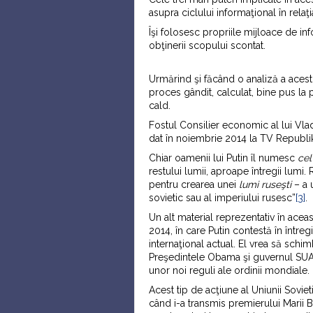
asupra ciclului informaţional în relaţ
Îşi folosesc propriile mijloace de i
obţinerii scopului scontat.
Urmărind şi făcând o analiză a acest
proces gândit, calculat, bine pus la 
cald.
Fostul Consilier economic al lui Vladi
dat în noiembrie 2014 la TV Republi
Chiar oamenii lui Putin îl numesc
cel
restului lumii, aproape întregii lumi
pentru crearea unei
lumi ruseşti
– a u
sovietic sau al imperiului rusesc”
[3]
.
Un alt material reprezentativ în ace
2014, în care Putin contestă în între
internaţional actual. El vrea să schim
Preşedintele Obama şi guvernul SUA, o 
unor noi reguli ale ordinii mondiale.
Acest tip de acţiune al Uniunii Sovie
când i-a transmis premierului Marii B