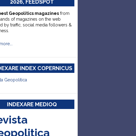
2026, FEEDSPOT
best Geopolitics magazines
from
sands of magazines on the web
d by traffic, social media followers &
ness.
more….
DEXARE INDEX COPERNICUS
ta Geopolitica
INDEXARE MEDIOQ
evista
eopolitica