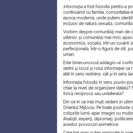
Informa
ţ
ia
a fost folosită pentru a p
continuând cu familia, comunitatea et
epoca modernă, unde putem identifica 
inclusiv de natură sexuală, comunităţ
Vorbim despre comunităţi mari de oame
ulterior, şi comunităţi mai mici, apăr
economică, socială, într-un cuvânt
i
perfecţionată. Într-o figură de stil,
uman.
Este binecunoscut addagio-ul confor
defini şi locul şi rolul informaţiei c
atât în sens restrâns, cât şi în sens la
Informaţia folosită în sens
pozitiv
poa
chiar la nivel de organizare statală?
fizică reciprocă sau unilaterală?
Din ce în ce mai mult vedem în ulti
Orientul Mijlociu. Pe toate posturile d
colţurile lumii, apar imagini cu mul
Analişti, experţi, diplomaţi, politic
acestor provocări asimetrice.
Cele trei mari puteri implicate în ac