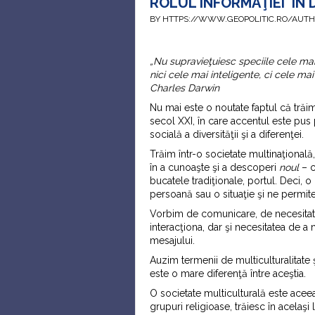
ROLUL INFORMAŢIEI ÎN
BY HTTPS://WWW.GEOPOLITIC.RO/AUT
„Nu supravieţuiesc speciile cele mai
nici cele mai inteligente, ci cele ma
Charles Darwin
Nu mai este o noutate faptul că trăim
secol XXI, în care accentul este pus
socială a diversităţii şi a diferenţei.
Trăim într-o societate multinaţională,
în a cunoaşte şi a descoperi
noul
– cu
bucatele tradiţionale, portul. Deci, 
persoană sau o situaţie şi ne permit
Vorbim de comunicare, de necesitate
interacţiona, dar şi necesitatea de a 
mesajului.
Auzim termenii de multiculturalitate ş
este o mare diferenţă între aceştia.
O societate multiculturală este aceea î
grupuri religioase, trăiesc în acelaşi l