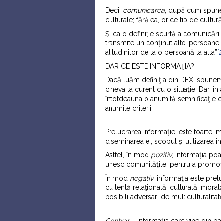
Deci,
comunicarea
, după cum spunea
culturale; fără ea, orice tip de cultu
Şi ca o definiţie scurtă a comunică
transmite un conţinut altei persoane. S
atitudinilor de la o persoană la alta”
[
DAR CE ESTE INFORMAŢIA?
Dacă luăm definiţia din DEX, spunem
cineva la curent cu o situaţie. Dar, î
întotdeauna o anumită semnificaţie o
anumite criterii.
Prelucrarea informaţiei este foarte im
diseminarea ei, scopul şi utilizarea in
Astfel, în mod
pozitiv
, informaţia poa
unesc comunităţile; pentru a promov
În mod
negativ
, informaţia este pre
cu tentă relaţională, culturală, mora
posibili adversari de multiculturalitat
Contrar
–
informaţia care vine din pa