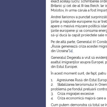
exact acelaşi lucru: schimbarea ordi
Britanic şi cel de-al III-lea Reich. Ia
Molotov, în urma căruia a fost împărţ
Andrei Ilarionov a punctat surprinzăto
ţările şi naţiunile europene nu ar tre
apare o masivă mişcare politică isla
ţările europene şi va consuma energia
să-şi ducă la capăt proiectele sale 
Pe de altă parte, Generalul (r) Consta
„Rusia generează criza acestei migraţ
din Ucraina”
[4]
.
Generalul Degeratu a vrut să eviden
asaltul imigranţilor asupra Europei, 
din Estul Europei.
În acest moment sunt, de fapt, patr
1. Agresiunea Rusă din Estul Europ
2. Statalizarea terorismului în Orient
problemă pe fondul preluării controlu
3. Criza migraţiei excesive
4. Criza economică majoră care a 
Cum putem demonstra că totul se în