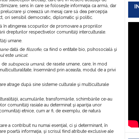
ictimizare, sens în care se foloseşte informaţia ca armă, dar
I
de prelucrare şi creează un mesaj care să dea percepţia
ct, ori sensibil democratic, diplomatic şi politic.
ă în atingerea scopurilor de promovare a propriilor
rii drepturilor respectivelor comunităţi interculturale.
tăţi umane.
mane
dată de
filozofie
, ca fiind o entitate bio, psihosocială şi
ul
este
unicat
.
d, de
subspecia umană
; de rasele umane, care, în mod
ulticulturalitate, însemnând prin aceasta, modul de a privi
care atrage după sine sisteme culturale şi multiculturale
ulturalităţii, acumulările, transformările, schimbările ce-au
telor comunităţi rasiale au determinat şi apariţia unor
i comunităţi etnice, cum ar fi, de exemplu, de natură
are a contribuit nu numai esenţial, ci şi determinant, în
re poartă informaţia, şi scrisul fiind atribute exclusive ale