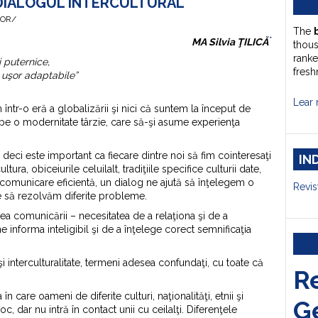
 DIALOGUL INTERCULTURAL
HOR/
The
*
MA Silvia ŢILICĂ
thou
ranke
 puternice,
fresh
i uşor adaptabile”
Lear 
 într-o eră a globalizării şi nici că suntem la început de
 pe o modernitate târzie, care să-şi asume experienţa
 deci este important ca fiecare dintre noi să fim cointeresaţi
IN
ltura, obiceiurile celuilalt, tradiţiile specifice culturii date,
o comunicare eficientă, un dialog ne ajută să înţelegem o
Revis
e să rezolvăm diferite probleme.
a comunicării – necesitatea de a relaţiona şi de a
ne informa inteligibil şi de a înţelege corect semnificaţia
i interculturalitate, termeni adesea confundaţi, cu toate că
R
n care oameni de diferite culturi, naţionalităţi, etnii şi
G
oc, dar nu intră în contact unii cu ceilalţi. Diferenţele