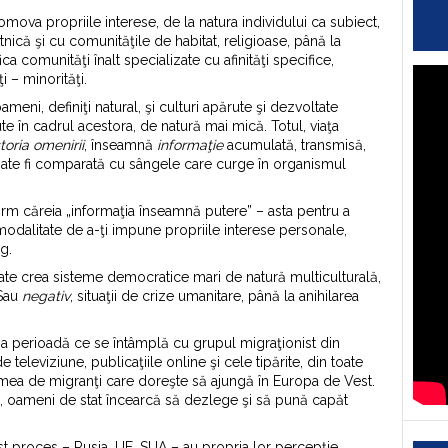
romova propriile interese, de la natura individului ca subiect,
nică şi cu comunităţile de habitat, religioase, până la
comunităţi înalt specializate cu afinităţi specifice,
i – minorităţi.
ni, definiţi natural, şi culturi apărute şi dezvoltate
ute în cadrul acestora, de natură mai mică. Totul, viaţa
storia
omenirii
, înseamnă
informa
ţ
ie
acumulată, transmisă,
 poate fi comparată cu sângele care curge în organismul
m căreia „informaţia înseamnă putere” – asta pentru a
a modalitate de a-ţi impune propriile interese personale,
rg.
te crea sisteme democratice mari de natură multiculturală,
 Sau
negativ
, situaţii de crize umanitare, până la anihilarea
ma perioadă ce se întâmplă cu grupul migraţionist din
e televiziune, publicaţiile online şi cele tipărite, din toate
ţimea de migranţi care doreşte să ajungă în Europa de Vest.
ieni, oameni de stat încearcă să dezlege şi să pună capăt
est proces – Rusia, UE, SUA – au propria lor percepţie