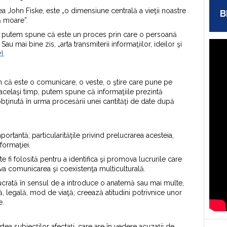
 John Fiske, este „o dimensiune centrală a vieţii noastre
B
ră moare”.
rii putem spune că este un proces prin care o persoană
au mai bine zis, „arta transmiterii informaţiilor, ideilor şi
2]
.
 că este o comunicare, o veste, o ştire care pune pe
n acelaşi timp, putem spune că informaţiile prezintă
bţinută în urma procesării unei cantităţi de date după
portantă; particularităţile privind prelucrarea acesteia,
formaţiei.
te fi folosită pentru a identifica şi promova lucrurile care
a comunicarea şi coexistenţa multiculturală.
lucrată în sensul de a introduce o anatemă sau mai multe,
lă, legală, mod de viaţă; creează atitudini potrivnice unor
e.
rtea subiecţilor afectaţi, care are în vedere acuzaţii de