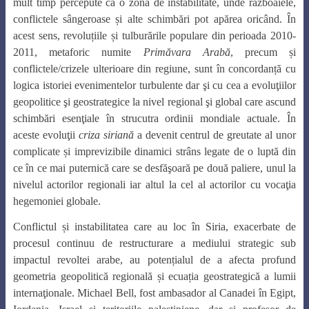
mult timp percepute ca o zonă de instabilitate, unde războaiele,
conflictele sângeroase și alte schimbări pot apărea oricând. În
acest sens, revoluțiile și tulburările populare din perioada 2010-
2011, metaforic numite
Primăvara Arabă
, precum și
conflictele/crizele ulterioare din regiune, sunt în concordanță cu
logica istoriei evenimentelor turbulente dar şi cu cea a evoluţiilor
geopolitice şi geostrategice la nivel regional şi global care ascund
schimbări esenţiale în strucutra ordinii mondiale actuale. În
aceste evoluţii
criza siriană
a devenit centrul de greutate al unor
complicate și imprevizibile dinamici strâns legate de o luptă din
ce în ce mai puternică care se desfăşoară pe două paliere, unul la
nivelul actorilor regionali iar altul la cel al actorilor cu vocaţia
hegemoniei globale.
Conflictul și instabilitatea care au loc în Siria, exacerbate de
procesul continuu de restructurare a mediului strategic sub
impactul revoltei arabe, au potențialul de a afecta profund
geometria geopolitică regională și ecuația geostrategică a lumii
internaţionale. Michael Bell, fost ambasador al Canadei în Egipt,