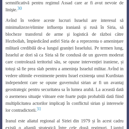
semnificativă pentru regimul Assad care ar fi avut nevoie de
30
linişte.
Avînd în vedere aceste lucruri Israelul are interesul să
minimalizeze/elimine influența iraniană și rusă în Siria, să
blocheze transferul de arme şi logistică de război către
Hezbollah, împiedicând astfel Siria de a reprezenta o amenințare
militară credibilă de-a lungul graniței Israelului. Pe termen lung,
Israelul ar dori să ca Siria să fie condusă de un guvern moderat
care controlează teritoriul său, se opune intervenției iraniene, și
totuși să fie prea slab pentru a amenința Israelul militar. Avînd in
vedere ultimile evenimente pentru Israel existenţa unui Kurdistan
independent care se opune guvernului sirian ar fi un avantaj
geostrategic pentru securitatea sa în lumea arabă. La această dată
o asemenea situaţie viitoare este foarte puţin probabilă dată fiind
multiplicitatea actorilor implicaţi în conflictul sirian şi interesele
31
lor contradictorii.
Iranul este aliatul regional al Siriei din 1979 și în acest cadru
există o alianță strategică între cele două regimuri. Liantul