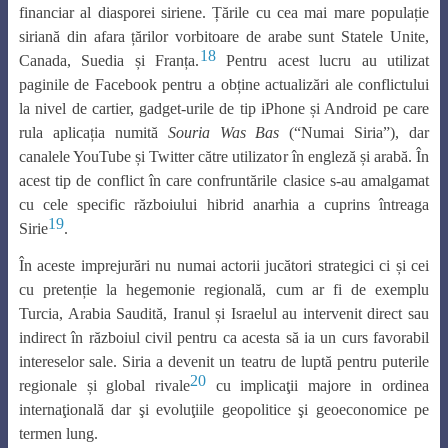
financiar al diasporei siriene. Țările cu cea mai mare populație
siriană din afara țărilor vorbitoare de arabe sunt Statele Unite,
18
Canada, Suedia și Franța.
Pentru acest lucru au utilizat
paginile de Facebook pentru a obține actualizări ale conflictului
la nivel de cartier, gadget-urile de tip iPhone și Android pe care
rula aplicația numită
Souria Was Bas
(“Numai Siria”), dar
canalele YouTube și Twitter către utilizator în engleză și arabă. În
acest tip de conflict în care confruntările clasice s-au amalgamat
cu cele specific războiului hibrid anarhia a cuprins întreaga
19
Sirie
.
În aceste imprejurări nu numai actorii jucători strategici ci și cei
cu pretenție la hegemonie regională, cum ar fi de exemplu
Turcia, Arabia Saudită, Iranul și Israelul au intervenit direct sau
indirect în războiul civil pentru ca acesta să ia un curs favorabil
intereselor sale. Siria a devenit un teatru de luptă pentru puterile
20
regionale și global rivale
cu implicaţii majore in ordinea
internaţională dar şi evoluţiile geopolitice şi geoeconomice pe
termen lung.