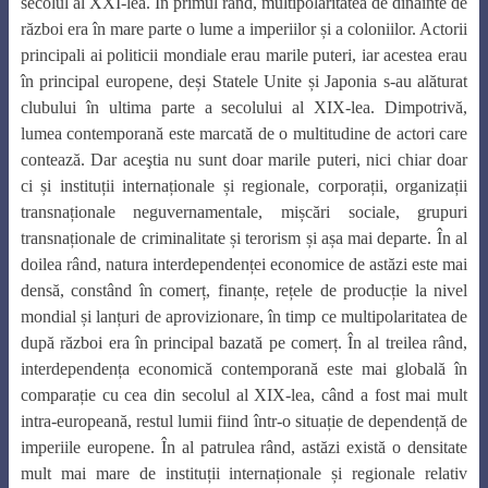
secolul al XXI-lea. În primul rând, multipolaritatea de dinainte de
război era în mare parte o lume a imperiilor și a coloniilor. Actorii
principali ai politicii mondiale erau marile puteri, iar acestea erau
în principal europene, deși Statele Unite și Japonia s-au alăturat
clubului în ultima parte a secolului al XIX-lea. Dimpotrivă,
lumea contemporană este marcată de o multitudine de actori care
contează. Dar aceştia nu sunt doar marile puteri, nici chiar doar
ci și instituții internaționale și regionale, corporații, organizații
transnaționale neguvernamentale, mișcări sociale, grupuri
transnaționale de criminalitate și terorism și așa mai departe. În al
doilea rând, natura interdependenței economice de astăzi este mai
densă, constând în comerț, finanțe, rețele de producție la nivel
mondial și lanțuri de aprovizionare, în timp ce multipolaritatea de
după război era în principal bazată pe comerț. În al treilea rând,
interdependența economică contemporană este mai globală în
comparație cu cea din secolul al XIX-lea, când a fost mai mult
intra-europeană, restul lumii fiind într-o situație de dependență de
imperiile europene. În al patrulea rând, astăzi există o densitate
mult mai mare de instituții internaționale și regionale relativ