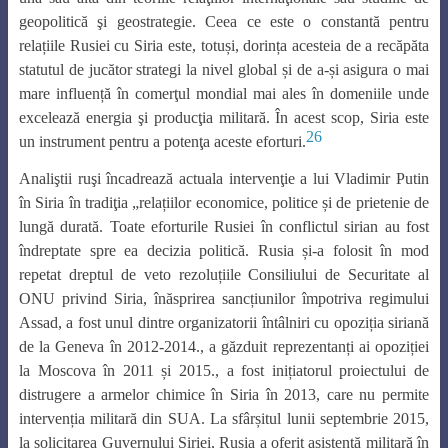
geopolitică şi geostrategie. Ceea ce este o constantă pentru
relațiile Rusiei cu Siria este, totuși, dorința acesteia de a recăpăta
statutul de jucător strategi la nivel global și de a-și asigura o mai
mare influență în comerţul mondial mai ales în domeniile unde
excelează energia şi producţia militară. În acest scop, Siria este
26
un instrument pentru a potenţa aceste eforturi.
Analiştii ruşi încadrează actuala intervenţie a lui Vladimir Putin
în Siria în tradiţia „relațiilor economice, politice și de prietenie de
lungă durată. Toate eforturile Rusiei în conflictul sirian au fost
îndreptate spre ea decizia politică. Rusia și-a folosit în mod
repetat dreptul de veto rezoluțiile Consiliului de Securitate al
ONU privind Siria, înăsprirea sancțiunilor împotriva regimului
Assad, a fost unul dintre organizatorii întâlniri cu opoziția siriană
de la Geneva în 2012-2014., a găzduit reprezentanți ai opoziției
la Moscova în 2011 și 2015., a fost inițiatorul proiectului de
distrugere a armelor chimice în Siria în 2013, care nu permite
intervenția militară din SUA. La sfârșitul lunii septembrie 2015,
la solicitarea Guvernului Siriei, Rusia a oferit asistență militară în