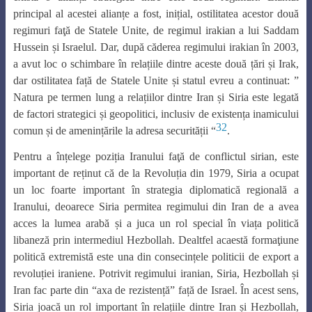
principal al acestei alianțe a fost, inițial, ostilitatea acestor două
regimuri faţă de Statele Unite, de regimul irakian a lui Saddam
Hussein și Israelul. Dar, după căderea regimului irakian în 2003,
a avut loc o schimbare în relațiile dintre aceste două țări și Irak,
dar ostilitatea față de Statele Unite și statul evreu a continuat: ”
Natura pe termen lung a relațiilor dintre Iran și Siria este legată
de factori strategici și geopolitici, inclusiv de existența inamicului
32
comun și de amenințările la adresa securității “
.
Pentru a înțelege poziția Iranului faţă de conflictul sirian, este
important de reținut că de la Revoluția din 1979, Siria a ocupat
un loc foarte important în strategia diplomatică regională a
Iranului, deoarece Siria permitea regimului din Iran de a avea
acces la lumea arabă și a juca un rol special în viața politică
libaneză prin intermediul Hezbollah. Dealtfel acaestă formaţiune
politică extremistă este una din consecințele politicii de export a
revoluției iraniene. Potrivit regimului iranian, Siria, Hezbollah și
Iran fac parte din “axa de rezistență” față de Israel. În acest sens,
Siria joacă un rol important în relațiile dintre Iran și Hezbollah,