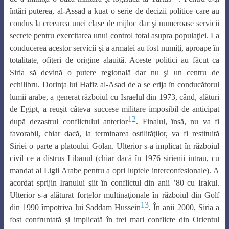
ȋntări puterea, al-Assad a kuat o serie de decizii politice care au
condus la creearea unei clase de mijloc dar şi numeroase servicii
secrete pentru exercitarea unui control total asupra populaţiei. La
conducerea acestor servicii şi a armatei au fost numiţi, aproape ȋn
totalitate, ofiţeri de origine alauită. Aceste politici au făcut ca
Siria să devină o putere regională dar nu şi un centru de
echilibru. Dorinţa lui Hafiz al-Asad de a se erija ȋn conducătorul
lumii arabe, a generat războiul cu Israelul din 1973, cȃnd, alături
de Egipt, a reuşit cȃteva succese militare imposibil de anticipat
12
după dezastrul conflictului anterior
. Finalul, ȋnsă, nu va fi
favorabil, chiar dacă, la terminarea ostilităţilor, va fi restituită
Siriei o parte a platoului Golan. Ulterior s-a implicat ȋn războiul
civil ce a distrus Libanul (chiar dacă ȋn 1976 sirienii intrau, cu
mandat al Ligii Arabe pentru a opri luptele interconfesionale). A
acordat sprijin Iranului şiit ȋn conflictul din anii ’80 cu Irakul.
Ulterior s-a alăturat forţelor multinaţionale ȋn războiul din Golf
13
din 1990 ȋmpotriva lui Saddam Hussein
. În anii 2000, Siria a
fost confruntată și implicată în trei mari conflicte din Orientul