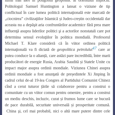
lumii mai ales în poligonul geopolitic al orientului mijlociu.
Politologul Samuel Huntington a lansat o viziune de tip
conflictual în care lumea politică internaţională este marcată de
„ciocnirea” civilizaţiilor Islamică și Judeo-creștin occidentală dar
aceasta nu a depăşit aria confruntărilor academice fără prea mare
influenţă asupra liderilor politici şi a actorilor nonstatali care pot
determina sensul evoluţiilor în politica mondială. Profesorul
Michael T. Klare consideră că în viitor ordinea politică
47
internaţională va fi dictată de
geopolitica petrolului
care ar
putea conduce la o alianță, care astăzi pare incredibilă, între marii
producători de energie Rusia, Arabia Saudită și Statele Unite cu
impact major asupra ordinii mondiale. Viziunea Chinei asupra
ordinii mondiale a fost anunţată de președintele Xi Jinping în
cadrul celui de-al 19-lea Congres al Partidului Comunist Chinez
cînd a cerut tuturor țările să colaboreze pentru a construi o
comunitate cu un viitor comun pentru omenire, pentru a construi
un mediu deschis, incluziv, curat și frumos lume care se bucură
de pace durabilă, securitate universală și prosperitate comună.
China şi, cel mai probabil, nici o altă mare putere dintre cele