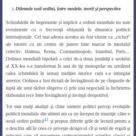
Dilemele noii ordini, între modele, teorii şi perspective
Schimbările de hegemonie și implicit a ordinii mondiale nu sunt
evenimente cu o frecvență obișnuită în dinamica politicii
internaționale. Cel mai adesea acestea au fost văzute ca „cicluri”
ale istoriei cu un centru de putere bine marcat in mentalul
colectiv: Hattusa, Roma, Constantinopole, Istambul, Paris…
Ordinea mondială bipolară a celei de-a doua jumătăţi a seolului
al XX-lea s-a transformat în una de tip monopolar nu urmînnd
calea schimbării în sensul tradiției istorice cum s-a intimplat
anterior. Ordinea a fost dictată de învingătorul de pe cîmpurile de
luptă ale unui război sîngeros ci prin una negociată la încheierea
războiului rece între învingătorii şi invinşii deopotrivă.
Tot mai mulţi analişti şi chiar oameni politici percep evoluţiile
politicii mondiale din ultimii ani ca un început de tranziţie către o
41
nouă ordine politică
şi propun diferite grile de lectură pentru a
o descifra atît în ceea ce priveşte
design
-ul cît şi setul de reguli şi
principii care să guverneze comportamentul actorilor clasici şi