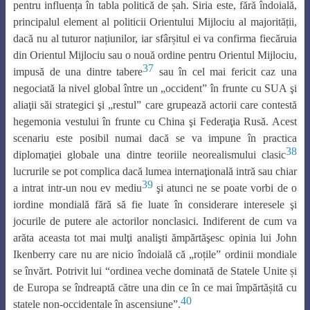
pentru influența în tabla politică de șah. Siria este, fără îndoială,
principalul element al politicii Orientului Mijlociu al majorității,
dacă nu al tuturor națiunilor, iar sfârșitul ei va confirma fiecăruia
din Orientul Mijlociu sau o nouă ordine pentru Orientul Mijlociu,
37
impusă de una dintre tabere
sau în cel mai fericit caz una
negociată la nivel global între un „occident” în frunte cu SUA şi
aliaţii săi strategici şi „restul” care grupează actorii care contestă
hegemonia vestului în frunte cu China şi Federaţia Rusă. Acest
scenariu este posibil numai dacă se va impune în practica
38
diplomaţiei globale una dintre teoriile neorealismului clasic
lucrurile se pot complica dacă lumea internaţională intră sau chiar
39
a intrat intr-un nou ev mediu
şi atunci ne se poate vorbi de o
iordine mondială fără să fie luate în considerare interesele şi
jocurile de putere ale actorilor nonclasici. Indiferent de cum va
arăta aceasta tot mai mulţi analişti ămpărtăşesc opinia lui John
Ikenberry care nu are nicio îndoială că „roțile” ordinii mondiale
se învărt. Potrivit lui “ordinea veche dominată de Statele Unite și
de Europa se îndreaptă către una din ce în ce mai împărtășită cu
40
statele non-occidentale în ascensiune”.