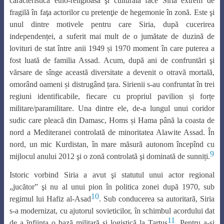
caracteristică etno-religioasă şi culturală face Siria extrem de
fragilă în faţa actorilor cu pretenţie de hegemonie în zonă. Este şi
unul dintre motivele pentru care Siria, după cucerirea
independenței, a suferit mai mult de o jumătate de duzină de
lovituri de stat între anii 1949 și 1970 moment în care puterea a
fost luată de familia Assad. Acum, după ani de confruntări şi
vărsare de sînge această diversitate a devenit o otravă mortală,
omorând oameni și distrugând țara. Sirienii s-au confruntat în trei
regiuni identificabile, fiecare cu propriul pavilion și forțe
militare/paramilitare. Una dintre ele, de-a lungul unui coridor
sudic care pleacă din Damasc, Homs și Hama până la coasta de
nord a Mediteranei controlată de minoritatea Alawite Assad. În
nord, un mic Kurdistan, în mare măsură autonom începînd cu
9
mijlocul anului 2012 şi o zonă controlată şi dominată de sunniți.
Istoric vorbind Siria a avut şi statutul unui actor regional
„jucător” şi nu al unui pion în politica zonei după 1970, sub
10
regimul lui Hafiz al-Asad
. Sub conducerea sa autoritară, Siria
s-a modernizat, cu ajutorul sovieticilor, în schimbul acordului dat
11
de a ȋnfiinţa o bază militară şi logistică la Tartus
. Pentru a-şi