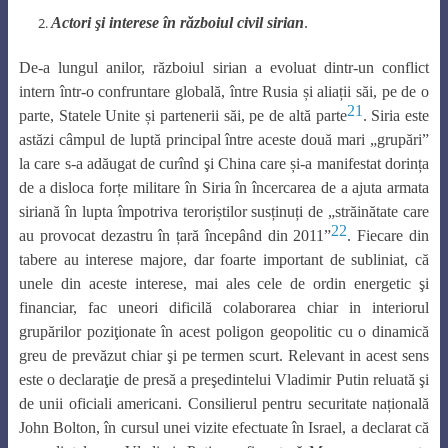
Actori şi interese în războiul civil sirian
.
De-a lungul anilor, războiul sirian a evoluat dintr-un conflict
intern într-o confruntare globală, între Rusia și aliații săi, pe de o
21
parte, Statele Unite și partenerii săi, pe de altă parte
. Siria este
astăzi câmpul de luptă principal între aceste două mari „grupări”
la care s-a adăugat de curînd şi China care și-a manifestat dorința
de a disloca forțe militare în Siria în încercarea de a ajuta armata
siriană în lupta împotriva teroriștilor susținuți de „străinătate care
22
au provocat dezastru în țară începând din 2011”
. Fiecare din
tabere au interese majore, dar foarte important de subliniat, că
unele din aceste interese, mai ales cele de ordin energetic şi
financiar, fac uneori dificilă colaborarea chiar in interiorul
grupărilor poziţionate în acest poligon geopolitic cu o dinamică
greu de prevăzut chiar şi pe termen scurt. Relevant in acest sens
este o declaraţie de presă a preşedintelui Vladimir Putin reluată şi
de unii oficiali americani. Consilierul pentru securitate națională
John Bolton, în cursul unei vizite efectuate în Israel, a declarat că