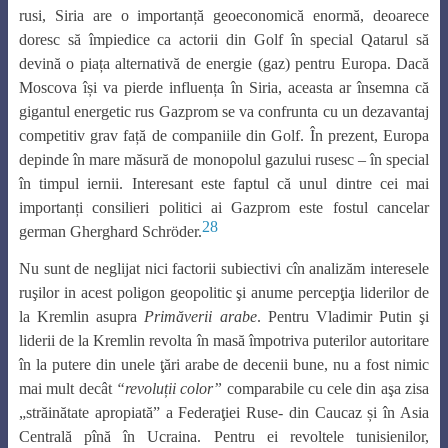
rusi, Siria are o importanță geoeconomică enormă, deoarece
doresc să împiedice ca actorii din Golf în special Qatarul să
devină o piața alternativă de energie (gaz) pentru Europa. Dacă
Moscova își va pierde influența în Siria, aceasta ar însemna că
gigantul energetic rus Gazprom se va confrunta cu un dezavantaj
competitiv grav față de companiile din Golf. În prezent, Europa
depinde în mare măsură de monopolul gazului rusesc – în special
în timpul iernii. Interesant este faptul că unul dintre cei mai
importanți consilieri politici ai Gazprom este fostul cancelar
28
german Gherghard Schröder.
Nu sunt de neglijat nici factorii subiectivi cîn analizăm interesele
ruşilor in acest poligon geopolitic şi anume percepţia liderilor de
la Kremlin asupra
Primăverii arabe
. Pentru Vladimir Putin şi
liderii de la Kremlin revolta în masă împotriva puterilor autoritare
în la putere din unele ţări arabe de decenii bune, nu a fost nimic
mai mult decât
“revoluții color”
comparabile cu cele din aşa zisa
„străinătate apropiată” a Federaţiei Ruse- din Caucaz și în Asia
Centrală pînă în Ucraina. Pentru ei revoltele tunisienilor,