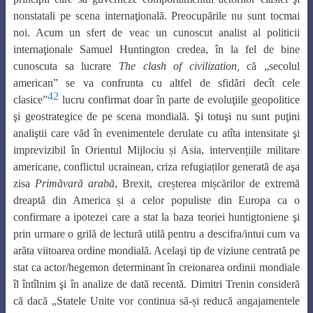
nonstatali pe scena internaţională. Preocupările nu sunt tocmai
noi. Acum un sfert de veac un cunoscut analist al politicii
internaţionale Samuel Huntington credea, în la fel de bine
cunoscuta sa lucrare
The clash of civilization,
că „secolul
american” se va confrunta cu altfel de sfidări decît cele
42
clasice”
lucru confirmat doar în parte de evoluţiile geopolitice
şi geostrategice de pe scena mondială. Şi totuşi nu sunt puţini
analiştii care văd în evenimentele derulate cu atîta intensitate şi
imprevizibil în Orientul Mijlociu și Asia, intervențiile militare
americane, conflictul ucrainean, criza refugiaților generată de aşa
zisa
Primăvară arabă
, Brexit, creșterea mișcărilor de extremă
dreaptă din America și a celor populiste din Europa ca o
confirmare a ipotezei care a stat la baza teoriei huntigtoniene şi
prin urmare o grilă de lectură utilă pentru a descifra/intui cum va
arăta viitoarea ordine mondială. Acelaşi tip de viziune centrată pe
stat ca actor/hegemon determinant în creionarea ordinii mondiale
îl întîlnim şi în analize de dată recentă. Dimitri Trenin consideră
că dacă „Statele Unite vor continua să-și reducă angajamentele