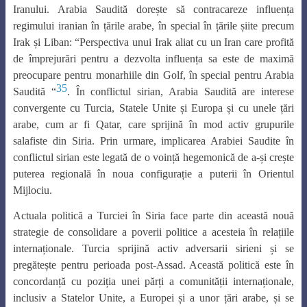
Iranului. Arabia Saudită dorește să contracareze influența
regimului iranian în țările arabe, în special în țările șiite precum
Irak și Liban: “Perspectiva unui Irak aliat cu un Iran care profită
de împrejurări pentru a dezvolta influența sa este de maximă
preocupare pentru monarhiile din Golf, în special pentru Arabia
35
Saudită “
. În conflictul sirian, Arabia Saudită are interese
convergente cu Turcia, Statele Unite și Europa și cu unele țări
arabe, cum ar fi Qatar, care sprijină în mod activ grupurile
salafiste din Siria. Prin urmare, implicarea Arabiei Saudite în
conflictul sirian este legată de o voință hegemonică de a-și crește
puterea regională în noua configurație a puterii în Orientul
Mijlociu.
Actuala politică a Turciei în Siria face parte din această nouă
strategie de consolidare a poverii politice a acesteia în relațiile
internaționale. Turcia sprijină activ adversarii sirieni și se
pregătește pentru perioada post-Assad. Această politică este în
concordanță cu poziția unei părți a comunității internaționale,
inclusiv a Statelor Unite, a Europei și a unor țări arabe, și se