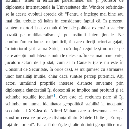
Iordania, Israel și teritoriile palestiniene, dar şi profesor de
diplomație internațională la Universitatea din Windsor referindu-
se la aceste evoluţii aprecia că: “Pentru a înţelege mai bine sau
mai rău, trebuie să luăm în considerare faptul că, în prezent,
suntem martori la ceva mult diferit de politica externă a statelor
bazată pe multilateralism şi pe instituții internaţionale. Ne
confruntăm cu lumea realpoliticii, în care diferiți actori angajați,
în interiorul și în afara Siriei, joacă după regulile şi normele pe
care adepţii multilateralismului le detestau. În cea mai mare parte,
jucătorii-actori de tip stat, cum ar fi Canada (care nu este în
Consiliul de Securitate, în orice caz), se mulțumesc cu afirmarea
unor banalități inutile, chiar dacă sunt/se percep puternici. Alţi
actori urmărind propriile interese distincte suverane prin
diplomația clandestină îşi doresc să se implice mai profund şi să
1
schimbe regulile jocului”
. Cert este că regiunea pare să își
schimbe nu numai identitatea geopolitică stabilită la începutul
secolului al XX-lea de Alfred Mahan care a desemnat această
zonă în ceea ce privește distanța dintre Statele Unite și Europa
față de “orient”. Par a fi depășite și alte definiri geopolitice mai