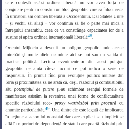
care contestă astăzi ordinea liberală nu vor avea forţa de
coagulare pentru a construi un bloc geopolitic care să înlocuiască
în următorii ani ordinea liberală a Occidentului. Dar Statele Unite
– și vechii săi aliați – vor continua să fie o parte mai mică a
întregului ansamblu, ceea ce va constrânge capacitatea lor de a
48
susține și apăra ordinea internațională liberală
.
Orientul Mijlociu a devenit un poligon geopolic unde aceste
intrebări şi multe altele neaminte aici se pot sau nu valida în
practica politică. Lectura evenimentelor din acest poligon
geopolitic ne arată cîteva lucruri ce pot indica o serie de
răspunsuri. În primul rînd prin evoluţiile politico-militare din
Siria şi proximitatea sa ne arată că, deşi, războiul şi combustibilul
său
potenţialul de putere
şi-au schimbat esenţial formele de
manifestare asistăm la revenirea unei forme de conflictualitate
specific războiului rece-
proxy war/război prin procură
cu
49
anumite particularităţi
. Una dintre ele este legată de implicarea
în acţiune a actorului nonstatal dar care explicit sau implicit se
află în raporturi de dependenţă de statul care poartă războiul prin