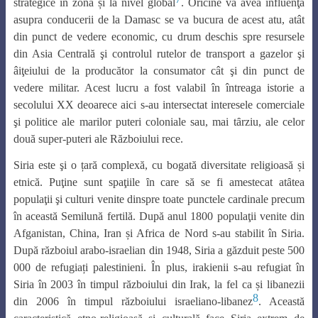
strategice în zonă și la nivel global
. Oricine va avea influenţă
asupra conducerii de la Damasc se va bucura de acest atu, atât
din punct de vedere economic, cu drum deschis spre resursele
din Asia Centrală şi controlul rutelor de transport a gazelor şi
âiţeiului de la producător la consumator cât şi din punct de
vedere militar. Acest lucru a fost valabil în întreaga istorie a
secolului XX deoarece aici s-au intersectat interesele comerciale
şi politice ale marilor puteri coloniale sau, mai tȃrziu, ale celor
două super-puteri ale Războiului rece.
Siria este şi o țară complexă, cu bogată diversitate religioasă și
etnică. Puţine sunt spaţiile ȋn care să se fi amestecat atȃtea
populaţii şi culturi venite dinspre toate punctele cardinale precum
în această Semilună fertilă. După anul 1800 populaţii venite din
Afganistan, China, Iran și Africa de Nord s-au stabilit în Siria.
După războiul arabo-israelian din 1948, Siria a găzduit peste 500
000 de refugiați palestinieni. În plus, irakienii s-au refugiat în
Siria în 2003 în timpul războiului din Irak, la fel ca și libanezii
8
din 2006 în timpul războiului israeliano-libanez
. Această