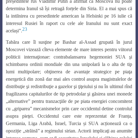
președintele rus Vladimir Putin a afirmat că Moscova nu poate
determina Iranul să își retragă forțele din Siria. El a mai spus că
la intilnirea cu presedintele american la Helsinki pe 16 iulie că
interesul Rusiei în raport cu cele ale Iranului nu sunt exact
23
același”.
Tabăra care îl susţine pe Bashar al-Assad grupată în jurul
Moscovei vizează cîteva elemente de mare interes pentru viitorul
politicii internaţionae: contrabalansarea hegemoniei SUA şi
schimbarea ordinii mondiale din una unipolară la o alta de tip
lumi multipolare; obţinerea de avantaje strategice pe piaţa
energetică din zonă dar mai ales control asupra magistralelor de
distribuţie şi redistribuţie a gazelor şi ţiţeiului și nu în ultimul rînd
fragilizarea capitalurilor de tip petrodolar şi găsirea unei monede
„alternative” pentru tranzacţiile de pe piata energiei concomitent
cu „griparea” mecanismelor prin care occidentul detine controlul
asupra pieţei. Occidentul care este reprezentat de Franța,
Germania, Liga Arabă, Israel, Turcia și SUA acționează ca o
opoziție „străină” a regimului sirian. Actorii implicaţi au anumite