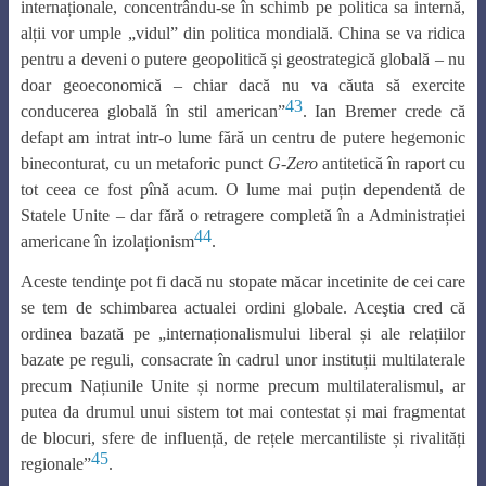
internaționale, concentrându-se în schimb pe politica sa internă,
alții vor umple „vidul” din politica mondială. China se va ridica
pentru a deveni o putere geopolitică și geostrategică globală – nu
doar geoeconomică – chiar dacă nu va căuta să exercite
43
conducerea globală în stil american”
. Ian Bremer crede că
defapt am intrat intr-o lume fără un centru de putere hegemonic
bineconturat, cu un metaforic punct
G-Zero
antitetică în raport cu
tot ceea ce fost pînă acum. O lume mai puțin dependentă de
Statele Unite – dar fără o retragere completă în a Administrației
44
americane în izolaționism
.
Aceste tendinţe pot fi dacă nu stopate măcar incetinite de cei care
se tem de schimbarea actualei ordini globale. Aceştia cred că
ordinea bazată pe „internaționalismului liberal și ale relațiilor
bazate pe reguli, consacrate în cadrul unor instituții multilaterale
precum Națiunile Unite și norme precum multilateralismul, ar
putea da drumul unui sistem tot mai contestat și mai fragmentat
de blocuri, sfere de influență, de rețele mercantiliste și rivalități
45
regionale”
.