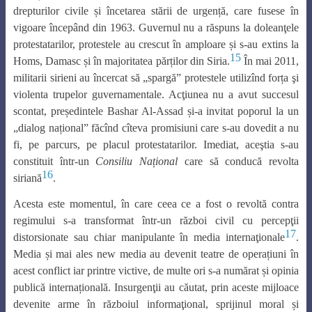
drepturilor civile și încetarea stării de urgență, care fusese în
vigoare începând din 1963. Guvernul nu a răspuns la doleanţele
protestatarilor, protestele au crescut în amploare și s-au extins la
15
Homs, Damasc și în majoritatea părților din Siria.
În mai 2011,
militarii sirieni au încercat să „spargă” protestele utilizînd forța şi
violenta trupelor guvernamentale. Acţiunea nu a avut succesul
scontat, președintele Bashar Al-Assad și-a invitat poporul la un
„dialog național” făcînd cîteva promisiuni care s-au dovedit a nu
fi, pe parcurs, pe placul protestatarilor. Imediat, aceştia s-au
constituit într-un
Consiliu Național
care să conducă revolta
16
siriană
.
Acesta este momentul, în care ceea ce a fost o revoltă contra
regimului s-a transformat într-un război civil cu percepţii
17
distorsionate sau chiar manipulante în media internaţionale
.
Media și mai ales new media au devenit teatre de operațiuni în
acest conflict iar printre victive, de multe ori s-a numărat și opinia
publică internațională. Insurgenţii au căutat, prin aceste mijloace
devenite arme în războiul informaţional, sprijinul moral și