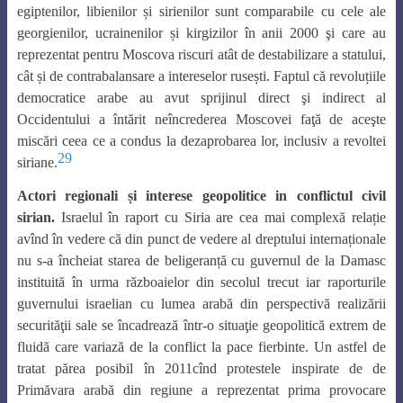
egiptenilor, libienilor și sirienilor sunt comparabile cu cele ale
georgienilor, ucrainenilor și kirgizilor în anii 2000 şi care au
reprezentat pentru Moscova riscuri atât de destabilizare a statului,
cât și de contrabalansare a intereselor rusești. Faptul că revoluțiile
democratice arabe au avut sprijinul direct şi indirect al
Occidentului a întărit neîncrederea Moscovei faţă de aceşte
miscări ceea ce a condus la dezaprobarea lor, inclusiv a revoltei
29
siriane.
Actori regionali și interese geopolitice in conflictul civil
sirian.
Israelul în raport cu Siria are cea mai complexă relație
avînd în vedere că din punct de vedere al dreptului internaționale
nu s-a încheiat starea de beligeranță cu guvernul de la Damasc
instituită în urma războaielor din secolul trecut iar raporturile
guvernului israelian cu lumea arabă din perspectivă realizării
securităţii sale se încadrează într-o situaţie geopolitică extrem de
fluidă care variază de la conflict la pace fierbinte. Un astfel de
tratat părea posibil în 2011cînd protestele inspirate de de
Primăvara arabă din regiune a reprezentat prima provocare