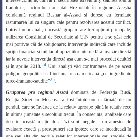
interese comune, cum ar fi securitatea Israelului şi slăbirea rolului
Iranului și actorului nonstatal Hezbollah în regiune. Aceştia
condamnă regimul Bashar al-Assad și doresc cu fermitate
răsturnarea lui ca singura cale pentru rezolvarea acestui conflict.
Potrivit unor analişti această grupare are trei opțiuni principale;
utilizarea Consiliului de Securitate al U.N pentru a se găsi cele
mai potrivte căi de soluţionare; Intervenție indirectă care include
sprijin financiar și militar al opozițiilor interne fără invazie directă
iar la nevoie intervenţia directă aşa cum s-a mai procedat dealtfel
24
şi în aprilie 2018.
Unii analişti văd confruntarea de pe acest
poligon geopolitic ca fiind una ruso-americană „cu ingrediente
25
turco-iraniano-saudite”
.
Gruparea pro regimul Assad
dominată de Federaţia Rusă.
Relația Siriei cu Moscova a fost întotdeauna atârnată de un
pendul, care se învârtea de la relativ aproape până la relativ rece
în ultima jumătate a secolului trecut. În consecință, analizele care
descriu această relație de astăzi sunt inegale – un amestec de
evaluare exactă și presupuneri sau ipoteze care se incadrează în
una sau alta din teoriile relaţiilor internaţionale sau studiile de