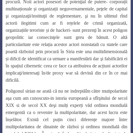
procură. Noii actori posesori de potenţial de putere- corporații
multinaționale și organizații neguvernamentale, peţele de capital
şi organizaţii/instituţii de reglementare, şi nu în ultimul rînd
actorii ilegitimi cum ar fi rețelele de crimă organizată,
organizațiile teroriste și de hackeri- sunt prezenţi în acest poligon
geopolitic iar consecinţele sunt greu de bănuit. O altă
particularitate este relația acestor actori nonstatali cu statele care
poartă războiul prin procură în Siria este una multidimensională
și dificil de identificat ca urmare a manifestării dar şi falsificării ei
în spațiul cibernetic ceea ce face ca atribuirea de acțiuni actorilor
implicaţi/interesaţi în/de proxy war să devină din ce în ce mai
dificilă.
Poligonul sirian ne arată că nu ne indreptăîm către mutipolaritate
aşa cum am cunoscuto-in istoria europeană a sfîrşitului de secol
XIX si de secol XX deşi mulți experți văd ordinea mondială
emergentă ca o revenire la multipolaritate, dar acest lucru este
înșelător. Există cel puțin cinci diferențe majore între
multipolaritatea de dinainte de război și ordinea mondială din