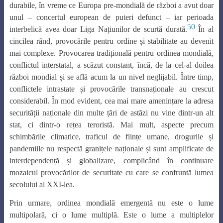
durabile, în vreme ce Europa pre-mondială de război a avut doar
unul – concertul european de puteri defunct – iar perioada
50
interbelică avea doar Liga Națiunilor de scurtă durată.
În al
cincilea rând, provocările pentru ordine și stabilitate au devenit
mai complexe. Provocarea tradițională pentru ordinea mondială,
conflictul interstatal, a scăzut constant, încă, de la cel-al doilea
război mondial și se află acum la un nivel neglijabil. Între timp,
conflictele intrastate și provocările transnaționale au crescut
considerabil. În mod evident, cea mai mare amenințare la adresa
securității naționale din multe țări de astăzi nu vine dintr-un alt
stat, ci dintr-o rețea teroristă. Mai mult, aspecte precum
schimbările climatice, traficul de ființe umane, drogurile și
pandemiile nu respectă granițele naționale și sunt amplificate de
interdependență și globalizare, complicând în continuare
mozaicul provocărilor de securitate cu care se confruntă lumea
secolului al XXI-lea.
Prin urmare, ordinea mondială emergentă nu este o lume
multipolară, ci o lume multiplă. Este o lume a multiplelor