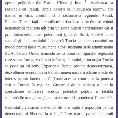
opune politicilor din Rusia, China și Iran. În rivalitatea sa
regională cu Iranul, Turcia dorește să înlocuiască regimul pro
iranian în Siria, contribuind la răsturnarea regimului Assad.
Politica Turciei față de conflictul sirian face parte dintr-o voință
hegemonică realizată atît prin utlizarea puterii hard/militare căt şi
prin intermediul unei puteri moi (puterea Soft). Potrivit unor
specialişti ai domeniului “ideea că Turcia ar putea constitui un
model pentru țările musulmane a fost susținută şi de administrația
SUA. Statele Unite, temându-se că noua configurație regională
care se va forma, va fi sub influența Iranului, a încurajat Turcia
să joace un rol activ. Experiența Turciei privind democratizarea,
dezvoltarea economică și transformarea mișcării islamiste este de
interes pentru lumea arabă. Toate acestea contribuie la puterea
soft a Turciei în regiune. Guvernul de la Ankara a luat în
considerare utilizarea acestui potențial pentru a facilita
36
schimbările în regiune și pentru a consolida ponderea Turciei”
.
Războiul civil sirian a evoluat de la o luptă a poporului pentru
democrație și libertate la o luptă între marile puteri ale lumii