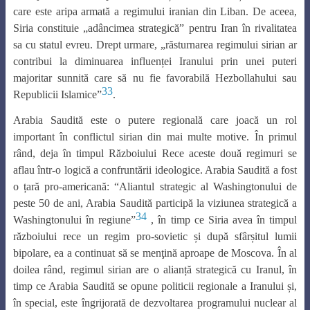
care este aripa armată a regimului iranian din Liban. De aceea,
Siria constituie „adâncimea strategică” pentru Iran în rivalitatea
sa cu statul evreu. Drept urmare, „răsturnarea regimului sirian ar
contribui la diminuarea influenței Iranului prin unei puteri
majoritar sunnită care să nu fie favorabilă Hezbollahului sau
33
Republicii Islamice”
.
Arabia Saudită este o putere regională care joacă un rol
important în conflictul sirian din mai multe motive. În primul
rând, deja în timpul Războiului Rece aceste două regimuri se
aflau într-o logică a confruntării ideologice. Arabia Saudită a fost
o țară pro-americană: “Aliantul strategic al Washingtonului de
peste 50 de ani, Arabia Saudită participă la viziunea strategică a
34
Washingtonului în regiune”
, în timp ce Siria avea în timpul
războiului rece un regim pro-sovietic și după sfârșitul lumii
bipolare, ea a continuat să se menţină aproape de Moscova. În al
doilea rând, regimul sirian are o alianță strategică cu Iranul, în
timp ce Arabia Saudită se opune politicii regionale a Iranului și,
în special, este îngrijorată de dezvoltarea programului nuclear al