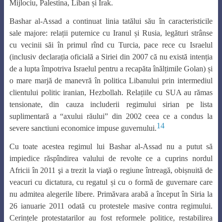
Mijlociu, Palestina, Liban și Irak.
Bashar al-Assad a continuat linia tatălui său în caracteristicile
sale majore: relații puternice cu Iranul și Rusia, legături strânse
cu vecinii săi în primul rînd cu Turcia, pace rece cu Israelul
(inclusiv declarația oficială a Siriei din 2007 că nu există intenția
de a lupta împotriva Israelul pentru a recapăta înălțimile Golan) și
o mare marjă de manevră în politica Libanului prin intermediul
clientului politic iranian, Hezbollah. Relațiile cu SUA au rămas
tensionate, din cauza includerii regimului sirian pe lista
suplimentară a “axului răului” din 2002 ceea ce a condus la
14
severe sanctiuni economice impuse guvernului.
Cu toate acestea regimul lui Bashar al-Assad nu a putut să
impiedice răspîndirea valului de revolte ce a cuprins nordul
Africii în 2011 şi a trezit la viaţă o regiune întreagă, obișnuită de
veacuri cu dictatura, cu regatul și cu o formă de guvernare care
nu admitea alegerile libere. Primăvara arabă a început în Siria la
26 ianuarie 2011 odată cu protestele masive contra regimului.
Cerințele protestatarilor au fost reformele politice, restabilirea