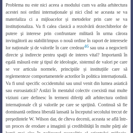
Problema nu este nici aceea a modului cum va arăta arhitectura
acestei noi ordini internaționale şi nici cînd se aceasta se va
materializa ci a mijloacelor și metodelor prin care se va
instituționaliza. Va fi calea clasică a rezolvării dezechibrelor de
putere şi interese prin confruntare militară în urma cărora
invingătorii au stabilit/impus o nouă ordine în raport de interesele
46
lor naționale și de valorile în care credeau
sau una a negocierii
directe şi indirecte pentru spaţii de interes vital? Importantă în
egală măsură este şi tipul de ideologie, sistemul de valori pe care
se vor articula normele, principiile și instituțiile care să
reglementeze comportamentele actorilor în politica internațională.
Va fi unul specific occidentului sau unul venit din lumea asiatică
sau euroasiatică? Astăzi în mentalul colectiv coexistă mai multe
viziuni care definesc în termeni diferiţi atît arhitectura ordinii
internaţionale cît şi valorile pe care se sprijină. Continuă să fie
dominantă ordinea liberală lansată la începutul secolului trecut de
preşedintele W. Wilson dar, de cîteva decenii, aceasta se află într-
un proces de erodare a imaginii şi credibilităţii în multe părţi ale