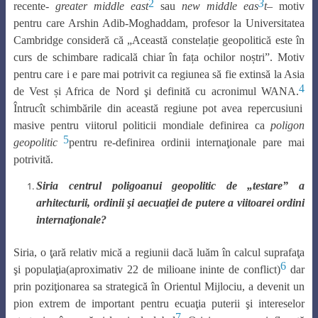
2
3
recente-
greater middle east
sau
new middle eas
t
– motiv
pentru care Arshin Adib-Moghaddam, profesor la Universitatea
Cambridge consideră că „Această constelație geopolitică este în
curs de schimbare radicală chiar în fața ochilor noștri”. Motiv
pentru care i e pare mai potrivit ca regiunea să fie extinsă la Asia
4
de Vest și Africa de Nord şi definită cu acronimul WANA.
Întrucît schimbările din această regiune pot avea repercusiuni
masive pentru viitorul politicii mondiale definirea ca
poligon
5
geopolitic
pentru re-definirea ordinii internaţionale pare mai
potrivită.
Siria centrul poligoanui geopolitic de „testare” a
arhitecturii, ordinii şi aecuaţiei de putere a viitoarei ordini
internaţionale?
Siria, o ţară relativ mică a regiunii dacă luăm în calcul suprafaţa
6
şi populaţia(aproximativ 22 de milioane ininte de conflict)
dar
prin poziţionarea sa strategică în Orientul Mijlociu, a devenit un
pion extrem de important pentru ecuaţia puterii şi intereselor
7