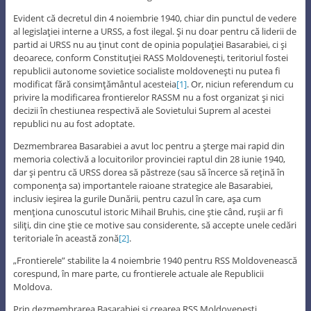
Evident că decretul din 4 noiembrie 1940, chiar din punctul de vedere
al legislaţiei interne a URSS, a fost ilegal. Şi nu doar pentru că liderii de
partid ai URSS nu au ţinut cont de opinia populaţiei Basarabiei, ci şi
deoarece, conform Constituţiei RASS Moldoveneşti, teritoriul fostei
republicii autonome sovietice socialiste moldoveneşti nu putea fi
modificat fără consimţământul acesteia
[1]
. Or, niciun referendum cu
privire la modificarea frontierelor RASSM nu a fost organizat şi nici
decizii în chestiunea respectivă ale Sovietului Suprem al acestei
republici nu au fost adoptate.
Dezmembrarea Basarabiei a avut loc pentru a şterge mai rapid din
memoria colectivă a locuitorilor provinciei raptul din 28 iunie 1940,
dar şi pentru că URSS dorea să păstreze (sau să încerce să reţină în
componenţa sa) importantele raioane strategice ale Basarabiei,
inclusiv ieşirea la gurile Dunării, pentru cazul în care, aşa cum
menţiona cunoscutul istoric Mihail Bruhis, cine ştie când, ruşii ar fi
siliţi, din cine ştie ce motive sau considerente, să accepte unele cedări
teritoriale în această zonă
[2]
.
„Frontierele” stabilite la 4 noiembrie 1940 pentru RSS Moldovenească
corespund, în mare parte, cu frontierele actuale ale Republicii
Moldova.
Prin dezmembrarea Basarabiei şi crearea RSS Moldoveneşti,