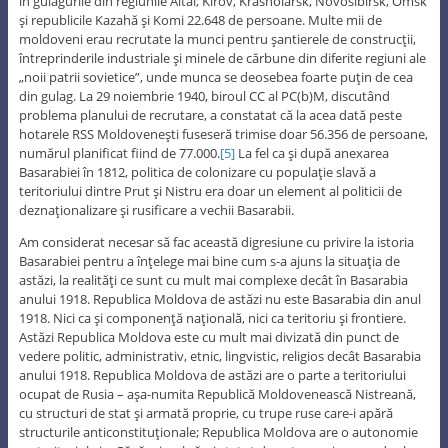
în gulagurile din regiunile Altai, Kirov, Krasnoiarsk, Novosibirsk, Omsk
şi republicile Kazahă şi Komi 22.648 de persoane. Multe mii de
moldoveni erau recrutate la munci pentru şantierele de construcţii,
întreprinderile industriale şi minele de cărbune din diferite regiuni ale
„noii patrii sovietice”, unde munca se deosebea foarte puţin de cea
din gulag. La 29 noiembrie 1940, biroul CC al PC(b)M, discutând
problema planului de recrutare, a constatat că la acea dată peste
hotarele RSS Moldoveneşti fuseseră trimise doar 56.356 de persoane,
numărul planificat fiind de 77.000.
[5]
La fel ca şi după anexarea
Basarabiei în 1812, politica de colonizare cu populaţie slavă a
teritoriului dintre Prut şi Nistru era doar un element al politicii de
deznaţionalizare şi rusificare a vechii Basarabii.
Am considerat necesar să fac această digresiune cu privire la istoria
Basarabiei pentru a înţelege mai bine cum s-a ajuns la situaţia de
astăzi, la realităţi ce sunt cu mult mai complexe decât în Basarabia
anului 1918. Republica Moldova de astăzi nu este Basarabia din anul
1918. Nici ca şi componenţă naţională, nici ca teritoriu şi frontiere.
Astăzi Republica Moldova este cu mult mai divizată din punct de
vedere politic, administrativ, etnic, lingvistic, religios decât Basarabia
anului 1918. Republica Moldova de astăzi are o parte a teritoriului
ocupat de Rusia – aşa-numita Republică Moldovenească Nistreană,
cu structuri de stat şi armată proprie, cu trupe ruse care-i apără
structurile anticonstituţionale; Republica Moldova are o autonomie