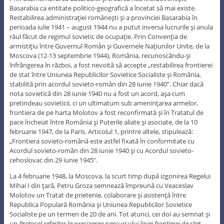
Basarabia ca entitate politico-geografică a încetat să mai existe.
Restabilirea administraţiei româneşti şi a provinciei Basarabia în
perioada iulie 1941 – august 1944 nu a putut inversa lucrurile şi anula
răul făcut de regimul sovietic de ocupaţie. Prin Convenţia de
armistiţiu între Guvernul Român şi Guvernele Naţiunilor Unite, de la
Moscova (12-13 septembrie 1944), România, recunoscându-şi
înfrângerea în război, a fost nevoită să accepte „restabilirea frontierei
de stat între Uniunea Republicilor Sovietice Socialiste şi România,
stabilită prin acordul sovieto-român din 28 iunie 1940”. Chiar dacă
nota sovietică din 28 iunie 1940 nu a fost un acord, aşa cum
pretindeau sovieticii, ci un ultimatum sub ameninţarea armelor,
frontiera de pe harta Molotov a fost reconfirmată şi în Tratatul de
pace încheiat între România şi Puterile aliate şi asociate, de la 10
februarie 1947, de la Paris. Articolul 1, printre altele, stipulează:
„Frontiera sovieto-română este astfel fixată în conformitate cu
Acordul sovieto-român din 28 iunie 1940 şi cu Acordul sovieto-
cehoslovac din 29 iunie 1945”.
La 4 februarie 1948, la Moscova, la scurt timp după izgonirea Regelui
Mihai I din ţară, Petru Groza semnează împreună cu Veaceslav
Molotov un Tratat de prietenie, colaborare şi asistenţă între
Republica Populară România şi Uniunea Republicilor Sovietice
Socialiste pe un termen de 20 de ani. Tot atunci, cei doi au semnat şi
un
Protocol
referitor la precizarea parcursului liniei frontierei de stat