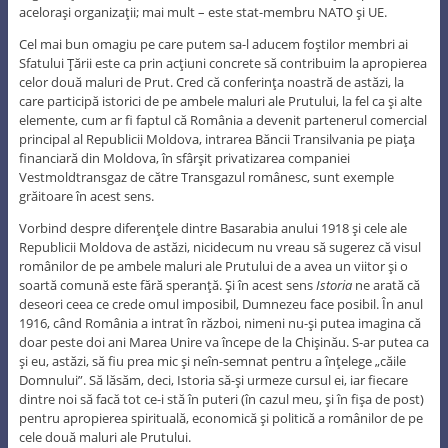
aceloraşi organizaţii; mai mult – este stat-membru NATO şi UE.
Cel mai bun omagiu pe care putem sa-l aducem foştilor membri ai
Sfatului Ţării este ca prin acţiuni concrete să contribuim la apropierea
celor două maluri de Prut. Cred că conferinţa noastră de astăzi, la
care participă istorici de pe ambele maluri ale Prutului, la fel ca şi alte
elemente, cum ar fi faptul că România a devenit partenerul comercial
principal al Republicii Moldova, intrarea Băncii Transilvania pe piaţa
financiară din Moldova, în sfârşit privatizarea companiei
Vestmoldtransgaz de către Transgazul românesc, sunt exemple
grăitoare în acest sens.
Vorbind despre diferenţele dintre Basarabia anului 1918 şi cele ale
Republicii Moldova de astăzi, nicidecum nu vreau să sugerez că visul
românilor de pe ambele maluri ale Prutului de a avea un viitor şi o
soartă comună este fără speranţă. Şi în acest sens
Is
toria
ne arată că
deseori ceea ce crede omul imposibil, Dumnezeu face posibil. În anul
1916, când România a intrat în război, nimeni nu-şi putea imagina că
doar peste doi ani Marea Unire va începe de la Chişinău. S-ar putea ca
şi eu, astăzi, să fiu prea mic şi neîn-semnat pentru a înţelege „căile
Domnului”. Să lăsăm, deci, Istoria să-şi urmeze cursul ei, iar fiecare
dintre noi să facă tot ce-i stă în puteri (în cazul meu, şi în fişa de post)
pentru apropierea spirituală, economică şi politică a românilor de pe
cele două maluri ale Prutului.