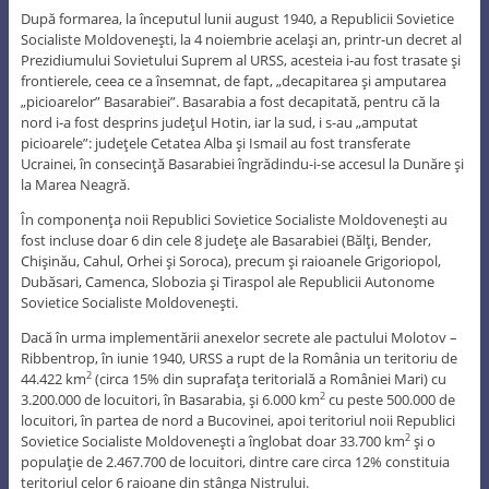
După formarea, la începutul lunii august 1940, a Republicii Sovietice
Socialiste Moldoveneşti, la 4 noiembrie acelaşi an, printr-un decret al
Prezidiumului Sovietului Suprem al URSS, acesteia i-au fost trasate şi
frontierele, ceea ce a însemnat, de fapt, „decapitarea şi amputarea
„picioarelor” Basarabiei”. Basarabia a fost decapitată, pentru că la
nord i-a fost desprins judeţul Hotin, iar la sud, i s-au „amputat
picioarele”: judeţele Cetatea Alba şi Ismail au fost transferate
Ucrainei, în consecinţă Basarabiei îngrădindu-i-se accesul la Dunăre şi
la Marea Neagră.
În componenţa noii Republici Sovietice Socialiste Moldoveneşti au
fost incluse doar 6 din cele 8 judeţe ale Basarabiei (Bălţi, Bender,
Chişinău, Cahul, Orhei şi Soroca), precum şi raioanele Grigoriopol,
Dubăsari, Camenca, Slobozia şi Tiraspol ale Republicii Autonome
Sovietice Socialiste Moldoveneşti.
Dacă în urma implementării anexelor secrete ale pactului Molotov –
Ribbentrop, în iunie 1940, URSS a rupt de la România un teritoriu de
44.422 km
(circa 15% din suprafaţa teritorială a României Mari) cu
2
3.200.000 de locuitori, în Basarabia, şi 6.000 km
cu peste 500.000 de
2
locuitori, în partea de nord a Bucovinei, apoi teritoriul noii Republici
Sovietice Socialiste Moldoveneşti a înglobat doar 33.700 km
şi o
2
populaţie de 2.467.700 de locuitori, dintre care circa 12% constituia
teritoriul celor 6 raioane din stânga Nistrului.