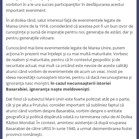
vorbitori în a le ura succes participanţilor în desfăşurarea acestui
important eveniment.
În al doilea rând, salut interesul faţă de evenimentele legate de
Marea Unire de la 1918, considerând că acestea pot fi un bun izvor de
cunoştinţe şi sursă de inspiraţie pentru noi, generaţia de astăzi, dar şi
pentru generaţiile viitoare.
Cunoscând mai bine evenimentele legate de Marea Unire, putem
acţiona în prezent mai înţelept şi cu mai multă maturitate. Vorbesc
de realism şi maturitate, pentru că în contextul geopolitic şi de
securitate actual, mai mult ca oricând este nevoie de aceste calităţi
atunci când vorbim de evenimentele de acum un veac. Insist pe
ideea necesităţii cunoaşterii istoriei, pentru că dacă necunoaşterea şi
ignoranţa nasc monştri,
în cazul necunoaşterii istoriei
Basarabiei, ignoranţa naşte moldovenişti
.
Dat fiind că subiectul Marii Uniri este foarte politizat atât pe o parte,
cât şi pe alta a Prutului, consider important să subliniez faptul că
atunci când vorbim despre Basarabia, vorbim despre o entitate
geografică şi politică dispărută odată cu terminarea celui de-Al Doilea
Război Mondial. În context, amintesc asistenţei că după ocuparea
Basarabiei de către URSS în iunie 1940, a urmat dezmembrarea fostei
provincii româneşti.