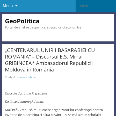
Menu
GeoPolitica
Portal de analize geopolitice, strategice si economice
„CENTENARUL UNIRII BASARABIEI CU
ROMÂNIA” – Discursul E.S. Mihai
GRIBINCEA* Ambasadorul Republicii
Moldova în România
Posted by
geopolitic.ro
Onorate domnule Preşedinte,
Distinse doamne şi domni,
Mai întâi, vreau să mulţumesc organizatorilor conferinţei pentru
invitaţia de a participa şi a lua cuvântul şi să mă alătur celorlalţi