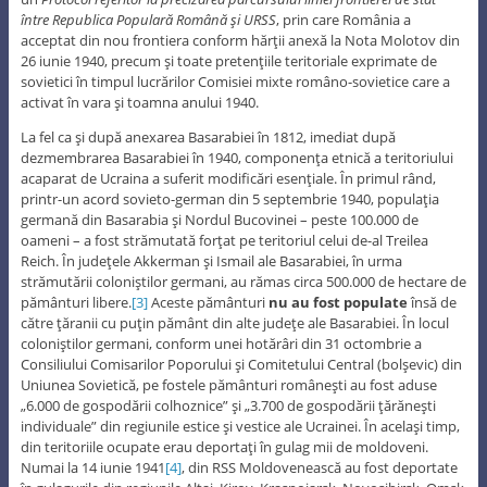
între Republica Populară Română
şi
URSS
, prin care România a
acceptat din nou frontiera conform hărţii anexă la Nota Molotov din
26 iunie 1940, precum şi toate pretenţiile teritoriale exprimate de
sovietici în timpul lucrărilor Comisiei mixte româno-sovietice care a
activat în vara şi toamna anului 1940.
La fel ca şi după anexarea Basarabiei în 1812, imediat după
dezmembrarea Basarabiei în 1940, componenţa etnică a teritoriului
acaparat de Ucraina a suferit modificări esenţiale. În primul rând,
printr-un acord sovieto-german din 5 septembrie 1940, populaţia
germană din Basarabia şi Nordul Bucovinei – peste 100.000 de
oameni – a fost strămutată forţat pe teritoriul celui de-al Treilea
Reich. În judeţele Akkerman şi Ismail ale Basarabiei, în urma
strămutării coloniştilor germani, au rămas circa 500.000 de hectare de
pământuri libere.
[3]
Aceste pământuri
nu au fost populate
însă de
către ţăranii cu puţin pământ din alte judeţe ale Basarabiei. În locul
coloniştilor germani, conform unei hotărâri din 31 octombrie a
Consiliului Comisarilor Poporului şi Comitetului Central (bolşevic) din
Uniunea Sovietică, pe fostele pământuri româneşti au fost aduse
„6.000 de gospodării colhoznice” şi „3.700 de gospodării ţărăneşti
individuale” din regiunile estice şi vestice ale Ucrainei. În acelaşi timp,
din teritoriile ocupate erau deportaţi în gulag mii de moldoveni.
Numai la 14 iunie 1941
[4]
, din RSS Moldovenească au fost deportate