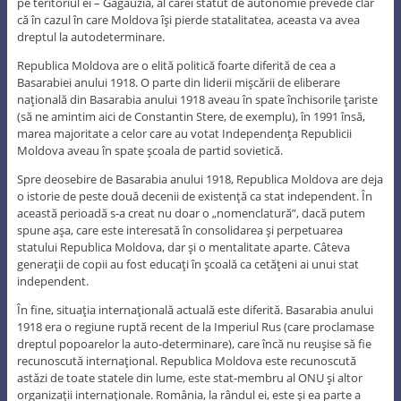
pe teritoriul ei – Găgăuzia, al cărei statut de autonomie prevede clar
că în cazul în care Moldova îşi pierde statalitatea, aceasta va avea
dreptul la autodeterminare.
Republica Moldova are o elită politică foarte diferită de cea a
Basarabiei anului 1918. O parte din liderii mişcării de eliberare
naţională din Basarabia anului 1918 aveau în spate închisorile ţariste
(să ne amintim aici de Constantin Stere, de exemplu), în 1991 însă,
marea majoritate a celor care au votat Independenţa Republicii
Moldova aveau în spate şcoala de partid sovietică.
Spre deosebire de Basarabia anului 1918, Republica Moldova are deja
o istorie de peste două decenii de existenţă ca stat independent. În
această perioadă s-a creat nu doar o „nomenclatură”, dacă putem
spune aşa, care este interesată în consolidarea şi perpetuarea
statului Republica Moldova, dar şi o mentalitate aparte. Câteva
generaţii de copii au fost educaţi în şcoală ca cetăţeni ai unui stat
independent.
În fine, situaţia internaţională actuală este diferită. Basarabia anului
1918 era o regiune ruptă recent de la Imperiul Rus (care proclamase
dreptul popoarelor la auto-determinare), care încă nu reuşise să fie
recunoscută internaţional. Republica Moldova este recunoscută
astăzi de toate statele din lume, este stat-membru al ONU şi altor
organizaţii internaţionale. România, la rândul ei, este şi ea parte a