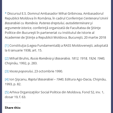
*
Discursul E.S. Domnul Ambasador Mihai Gribincea, Ambasadorul
Republicii Moldova în România, în cadrul Conferinţei
Centenarul
Unirii
Basarabiei cu România. Puterea dreptului, autodeterminare şi
argumente istorice
, conferinţă organizată de Facultatea de Ştiinţe
Politice din Bucureşti în parteneriat cu Institutul de Istorie al
Academiei de Ştiinţe a Republicii Moldova. Bucureşti, 20 martie 2018
[1]
Constituţia (Legea Fundamentală) a RASS Moldoveneşti, adoptată
la 6 ianuarie 1938, art. 15.
[2]
Mihail Bruhis,
Rusia România şi Basarabia. 1812, 1918, 1924, 1940
,
Chişinău, 1992, p. 283.
[3]
Vocea poporului
, 23 octombrie 1990.
[4]
Ion Şişcanu,
Raptul Basarabiei – 1940
, Editura Ago-Dacia, Chişinău,
1993, p. 82.
[5]
Arhiva Organizaţiilor Social Politice din Moldova, Fond 52, inv. 1,
dosar 19, f. 63.
Share this: