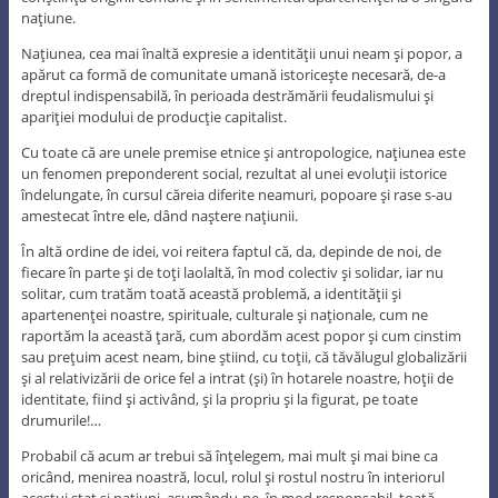
naţiune.
Naţiunea, cea mai înaltă expresie a identităţii unui neam şi popor, a
apărut ca formă de comunitate umană istoriceşte necesară, de-a
dreptul indispensabilă, în perioada destrămării feudalismului şi
apariţiei modului de producţie capitalist.
Cu toate că are unele premise etnice şi antropologice, naţiunea este
un fenomen preponderent social, rezultat al unei evoluţii istorice
îndelungate, în cursul căreia diferite neamuri, popoare şi rase s-au
amestecat între ele, dând naştere naţiunii.
În altă ordine de idei, voi reitera faptul că, da, depinde de noi, de
fiecare în parte şi de toţi laolaltă, în mod colectiv şi solidar, iar nu
solitar, cum tratăm toată această problemă, a identităţii şi
apartenenţei noastre, spirituale, culturale şi naţionale, cum ne
raportăm la această ţară, cum abordăm acest popor şi cum cinstim
sau preţuim acest neam, bine ştiind, cu toţii, că tăvălugul globalizării
şi al relativizării de orice fel a intrat (şi) în hotarele noastre, hoţii de
identitate, fiind şi activând, şi la propriu şi la figurat, pe toate
drumurile!…
Probabil că acum ar trebui să înţelegem, mai mult şi mai bine ca
oricând, menirea noastră, locul, rolul şi rostul nostru în interiorul
acestui stat şi naţiuni, asumându-ne, în mod responsabil, toată