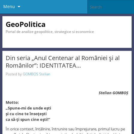
Menu
GeoPolitica
Portal de analize geopolitice, strategice si economice
Din seria „Anul Centenar al României şi al
Românilor”: IDENTITATEA…
Posted by
GOMBOS Stelian
Stelian GOMBOȘ
Motto:
„Spune-mi de unde eşti
şi cu cine te însoţeşti
ca să-ţi spun cine eşti!”
În orice context, întâlnire, întrunire sau împrejurare, primul lucru pe