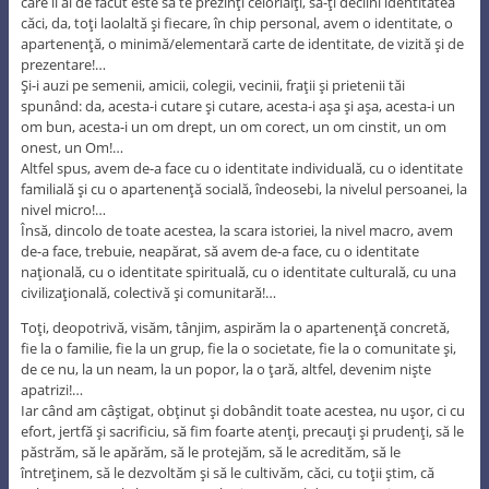
care îl ai de făcut este să te prezinţi celorlalţi, să-ţi declini identitatea
căci, da, toţi laolaltă şi fiecare, în chip personal, avem o identitate, o
apartenenţă, o minimă/elementară carte de identitate, de vizită şi de
prezentare!…
Şi-i auzi pe semenii, amicii, colegii, vecinii, fraţii şi prietenii tăi
spunând: da, acesta-i cutare şi cutare, acesta-i aşa şi aşa, acesta-i un
om bun, acesta-i un om drept, un om corect, un om cinstit, un om
onest, un Om!…
Altfel spus, avem de-a face cu o identitate individuală, cu o identitate
familială şi cu o apartenenţă socială, îndeosebi, la nivelul persoanei, la
nivel micro!…
Însă, dincolo de toate acestea, la scara istoriei, la nivel macro, avem
de-a face, trebuie, neapărat, să avem de-a face, cu o identitate
naţională, cu o identitate spirituală, cu o identitate culturală, cu una
civilizaţională, colectivă şi comunitară!…
Toţi, deopotrivă, visăm, tânjim, aspirăm la o apartenenţă concretă,
fie la o familie, fie la un grup, fie la o societate, fie la o comunitate şi,
de ce nu, la un neam, la un popor, la o ţară, altfel, devenim nişte
apatrizi!…
Iar când am câştigat, obţinut şi dobândit toate acestea, nu uşor, ci cu
efort, jertfă şi sacrificiu, să fim foarte atenţi, precauţi şi prudenţi, să le
păstrăm, să le apărăm, să le protejăm, să le acredităm, să le
întreţinem, să le dezvoltăm şi să le cultivăm, căci, cu toţii ştim, că