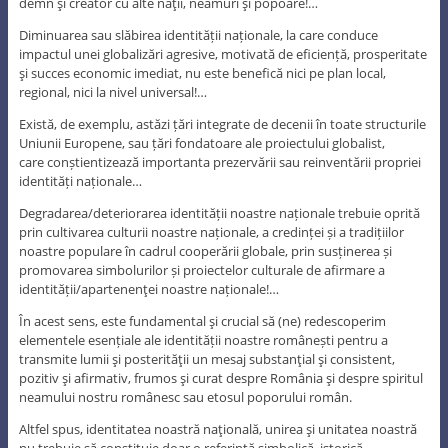
demn şi creator cu alte naţii, neamuri şi popoare!…
Diminuarea sau slăbirea identității naționale, la care conduce
impactul unei globalizări agresive, motivată de eficiență, prosperitate
şi succes economic imediat, nu este benefică nici pe plan local,
regional, nici la nivel universal!…
Există, de exemplu, astăzi țări integrate de decenii în toate structurile
Uniunii Europene, sau țări fondatoare ale proiectului globalist,
care conștientizează importanta prezervării sau reinventării propriei
identități naționale…
Degradarea/deteriorarea identității noastre naționale trebuie oprită
prin cultivarea culturii noastre naționale, a credinței și a tradițiilor
noastre populare în cadrul cooperării globale, prin susținerea și
promovarea simbolurilor și proiectelor culturale de afirmare a
identității/apartenenţei noastre naționale!…
În acest sens, este fundamental şi crucial să (ne) redescoperim
elementele esențiale ale identității noastre românești pentru a
transmite lumii şi posterităţii un mesaj substanţial şi consistent,
pozitiv şi afirmativ, frumos şi curat despre România şi despre spiritul
neamului nostru românesc sau etosul poporului român.
Altfel spus, identitatea noastră naţională, unirea şi unitatea noastră
nu trebuie să constituie doar o referinţă simbolică, istorică,