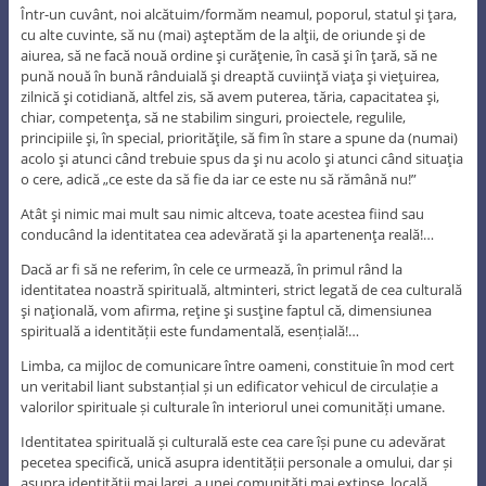
Într-un cuvânt, noi alcătuim/formăm neamul, poporul, statul şi ţara,
cu alte cuvinte, să nu (mai) aşteptăm de la alţii, de oriunde şi de
aiurea, să ne facă nouă ordine şi curăţenie, în casă şi în ţară, să ne
pună nouă în bună rânduială şi dreaptă cuviinţă viaţa şi vieţuirea,
zilnică şi cotidiană, altfel zis, să avem puterea, tăria, capacitatea şi,
chiar, competenţa, să ne stabilim singuri, proiectele, regulile,
principiile şi, în special, priorităţile, să fim în stare a spune da (numai)
acolo şi atunci când trebuie spus da şi nu acolo şi atunci când situaţia
o cere, adică „ce este da să fie da iar ce este nu să rămână nu!”
Atât şi nimic mai mult sau nimic altceva, toate acestea fiind sau
conducând la identitatea cea adevărată şi la apartenenţa reală!…
Dacă ar fi să ne referim, în cele ce urmează, în primul rând la
identitatea noastră spirituală, altminteri, strict legată de cea culturală
şi naţională, vom afirma, reţine şi susţine faptul că, dimensiunea
spirituală a identității este fundamentală, esențială!…
Limba, ca mijloc de comunicare între oameni, constituie în mod cert
un veritabil liant substanțial și un edificator vehicul de circulație a
valorilor spirituale și culturale în interiorul unei comunități umane.
Identitatea spirituală și culturală este cea care își pune cu adevărat
pecetea specifică, unică asupra identității personale a omului, dar și
asupra identității mai largi, a unei comunități mai extinse, locală,