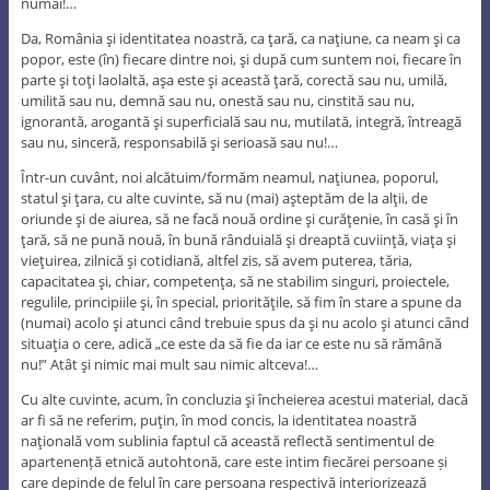
numai!…
Da, România şi identitatea noastră, ca ţară, ca naţiune, ca neam şi ca
popor, este (în) fiecare dintre noi, şi după cum suntem noi, fiecare în
parte şi toţi laolaltă, aşa este şi această ţară, corectă sau nu, umilă,
umilită sau nu, demnă sau nu, onestă sau nu, cinstită sau nu,
ignorantă, arogantă şi superficială sau nu, mutilată, integră, întreagă
sau nu, sinceră, responsabilă şi serioasă sau nu!…
Într-un cuvânt, noi alcătuim/formăm neamul, naţiunea, poporul,
statul şi ţara, cu alte cuvinte, să nu (mai) aşteptăm de la alţii, de
oriunde şi de aiurea, să ne facă nouă ordine şi curăţenie, în casă şi în
ţară, să ne pună nouă, în bună rânduială şi dreaptă cuviinţă, viaţa şi
vieţuirea, zilnică şi cotidiană, altfel zis, să avem puterea, tăria,
capacitatea şi, chiar, competenţa, să ne stabilim singuri, proiectele,
regulile, principiile şi, în special, priorităţile, să fim în stare a spune da
(numai) acolo şi atunci când trebuie spus da şi nu acolo şi atunci când
situaţia o cere, adică „ce este da să fie da iar ce este nu să rămână
nu!” Atât şi nimic mai mult sau nimic altceva!…
Cu alte cuvinte, acum, în concluzia şi încheierea acestui material, dacă
ar fi să ne referim, puţin, în mod concis, la identitatea noastră
naţională vom sublinia faptul că această reflectă sentimentul de
apartenență etnică autohtonă, care este intim fiecărei persoane și
care depinde de felul în care persoana respectivă interiorizează