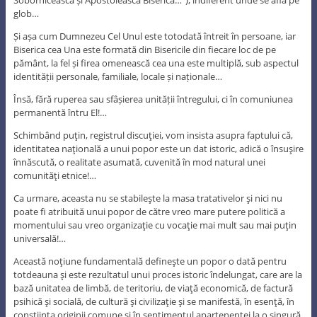
glob…
Și așa cum Dumnezeu Cel Unul este totodată întreit în persoane, iar
Biserica cea Una este formată din Bisericile din fiecare loc de pe
pământ, la fel și firea omenească cea una este multiplă, sub aspectul
identității personale, familiale, locale și naționale…
Însă, fără ruperea sau sfâșierea unității întregului, ci în comuniunea
permanentă întru El!…
Schimbând puţin, registrul discuţiei, vom insista asupra faptului că,
identitatea naţională a unui popor este un dat istoric, adică o însuşire
înnăscută, o realitate asumată, cuvenită în mod natural unei
comunităţi etnice!…
Ca urmare, aceasta nu se stabileşte la masa tratativelor şi nici nu
poate fi atribuită unui popor de către vreo mare putere politică a
momentului sau vreo organizaţie cu vocaţie mai mult sau mai puţin
universală!…
Această noţiune fundamentală defineşte un popor o dată pentru
totdeauna şi este rezultatul unui proces istoric îndelungat, care are la
bază unitatea de limbă, de teritoriu, de viaţă economică, de factură
psihică şi socială, de cultură şi civilizaţie şi se manifestă, în esenţă, în
conştiinţa originii comune şi în sentimentul apartenenţei la o singură