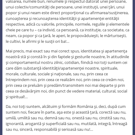
valoarea, numele bun, renumele şi respectul datorat unei persoane,
unui colectiv/comunităţi de persoane, unei instituţii, unei ţări, unui
popor şi unui neam este direct proporţional cu afirmarea/susţinerea,
cunoaşterea şi recunoaşterea identităţii şi apartenenţei entităţii
respective, adică cu valorile, principiile, normele, regulile şi elementele
cheie pe care tu – ca individ, ca persoană, ca instituţie, ca societate, ca
neam, ca popor şi ca ţară, le aperi, le propovăduieşti, le mărturiseşti,
le cultivi, le afirmi şi le susţii ori ba!…
Mai precis, mai exact sau mai corect spus, identitatea şi apartenenţa
noastră stă şi constă în şi din faptele şi gesturile noastre, în atitudinile
şi comportamentul nostru zilnic, cotidian, fiindcă noi toţi suntem cei
care dăm substanţă identităţii/apartenenţei noastre, spirituale,
morale, culturale, sociale şi naţionale, sau nu, prin ceea ce
întreprindem noi, prin ceea ce realizăm noi, prin ceea ce creăm noi,
prin ceea ce preluăm şi predăm/transmitem noi mai departe şi prin
ceea ce desăvârşim noi, din punct de vedere material, cultural, social
şi spiritual!…
Da, noi toţi suntem, alcătuim şi formăm România şi, deci, după cum
suntem noi, fiecare în parte, aşa este şi această ţară, corectă sau nu,
umilă, umilită sau nu, demnă sau nu, onestă sau nu, cinstită sau nu,
ignorantă, arogantă şi superficială sau nu, mutilată, integră, întreagă
sau nu, sinceră, responsabilă şi serioasă sau nu!…