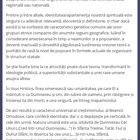
regională sau națională.
Printre şi între altele, identitatea/apartenenţa noastră spirituală este
singura cu adevărat relevantă, elocventă și definitorie, și chiar dacă
există și se vorbește de caracteristici genetice comune ale unor
grupuri etnice compacte din anumite regiuni geografice, luând în
considerare amestecarea în timp a neamurilor și a popoarelor, a
devenit inactuală și dovedită păguboasă susținerea vreunei teorii a
purității de rasă la nivel de popoare în formele actuale de organizare
în structuri statale.
Se știe foarte bine la ce atrocități poate duce teoria, transformată în
ideologie politică, a superiorității substanțiale a unei rase umane
asupra alteia.
În Iisus Hristos, firea omenească sau umanitatea, pe care El a
mântuit-o ca Dumnezeu și om, din iubire de oameni, prin răstignire și
Învierea Sa din morți, e una singură, pe întreg mapamondul.
De aici rezultă și caracterul universal al creștinismului, al Bisericii
Ortodoxe, care conferă identitate, dar o și depășește pe verticală, în
cele din urmă. Natura umană este una, izbăvită de Dumnezeu Cel
Unul („Cred într-Unul Dumnezeu…”) în Sfânta Treime, Tatăl, Fiul și
Duhul Sfânt, în Biserica Sa cea una („…Și-ntr-Una, Sfântă,
Sobornicească și Apostolească Biserică…”), indiferent unde se află pe