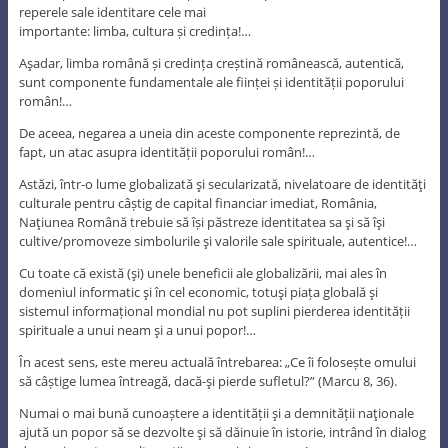
reperele sale identitare cele mai
importante: limba, cultura și credința!…
Aşadar, limba română și credința creștină românească, autentică,
sunt componente fundamentale ale ființei și identității poporului
român!…
De aceea, negarea a uneia din aceste componente reprezintă, de
fapt, un atac asupra identității poporului român!…
Astăzi, într-o lume globalizată şi secularizată, nivelatoare de identităţi
culturale pentru câștig de capital financiar imediat, România,
Naţiunea Română trebuie să își păstreze identitatea sa şi să îşi
cultive/promoveze simbolurile şi valorile sale spirituale, autentice!…
Cu toate că există (şi) unele beneficii ale globalizării, mai ales în
domeniul informatic şi în cel economic, totuşi piața globală şi
sistemul informațional mondial nu pot suplini pierderea identității
spirituale a unui neam şi a unui popor!…
În acest sens, este mereu actuală întrebarea: „Ce îi folosește omului
să câștige lumea întreagă, dacă-şi pierde sufletul?” (Marcu 8, 36).
Numai o mai bună cunoaștere a identității şi a demnității naţionale
ajută un popor să se dezvolte şi să dăinuie în istorie, intrând în dialog