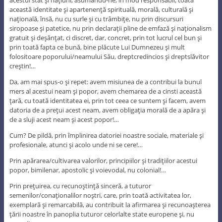
această identitate şi apartenenţă spirituală, morală, culturală şi
naţională, însă, nu cu surle şi cu trâmbiţe, nu prin discursuri
siropoase şi patetice, nu prin declaraţii pline de emfază şi naţionalism
gratuit şi deşănţat, ci discret, dar, concret, prin tot lucrul cel bun şi
prin toată fapta ce bună, bine plăcute Lui Dumnezeu şi mult
folositoare poporului/neamului Său, dreptcredincios şi dreptslăvitor
creştin!…
Da, am mai spus-o şi repet: avem misiunea de a contribui la bunul
mers al acestui neam şi popor, avem chemarea de a cinsti această
ţară, cu toată identitatea ei, prin tot ceea ce suntem şi facem, avem
datoria de a preţui acest neam, avem obligaţia morală de a apăra şi
de a sluji acest neam şi acest popor!…
Cum? De pildă, prin împlinirea datoriei noastre sociale, materiale şi
profesionale, atunci şi acolo unde ni se cere!…
Prin apărarea/cultivarea valorilor, principiilor şi tradiţiilor acestui
popor, bimilenar, apostolic şi voievodal, nu colonial!…
Prin preţuirea, cu recunoştinţă sinceră, a tuturor
semenilor/conaţionalilor noştri, care, prin toată activitatea lor,
exemplară şi remarcabilă, au contribuit la afirmarea şi recunoaşterea
ţării noastre în panoplia tuturor celorlalte state europene şi, nu