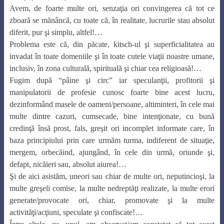
Avem, de foarte multe ori, senzaţia ori convingerea că tot ce
zboară se mănâncă, cu toate că, în realitate, lucrurile stau absolut
diferit, pur şi simplu, altfel!…
Problema este că, din păcate, kitsch-ul şi superficialitatea au
invadat în toate domeniile şi în toate cutele viaţii noastre umane,
inclusiv, în zona culturală, spirituală şi chiar cea religioasă!…
Fugim după “pâine şi circ” iar speculanţii, profitorii şi
manipulatorii de profesie cunosc foarte bine acest lucru,
dezinformând masele de oameni/persoane, altiminteri, în cele mai
multe dintre cazuri, cumsecade, bine intenţionate, cu bună
credinţă însă prost, fals, greşit ori incomplet informate care, în
baza principiului prin care urmăm turma, indiferent de situaţie,
mergem, orbecăind, ajungând, în cele din urmă, oriunde şi,
defapt, nicăieri sau, absolut aiurea!…
Şi de aici asistăm, uneori sau chiar de multe ori, neputincioşi, la
multe greşeli comise, la multe nedreptăţi realizate, la multe erori
generate/provocate ori, chiar, promovate şi la multe
activităţi/acţiuni, speculate şi confiscate!…