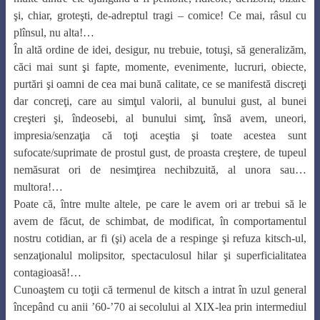
şi, chiar, groteşti, de-adreptul tragi – comice! Ce mai, râsul cu
plînsul, nu alta!…
În altă ordine de idei, desigur, nu trebuie, totuşi, să generalizăm,
căci mai sunt şi fapte, momente, evenimente, lucruri, obiecte,
purtări şi oamni de cea mai bună calitate, ce se manifestă discreţi
dar concreţi, care au simţul valorii, al bunului gust, al bunei
creşteri şi, îndeosebi, al bunului simţ, însă avem, uneori,
impresia/senzaţia că toţi aceştia şi toate acestea sunt
sufocate/suprimate de prostul gust, de proasta creştere, de tupeul
nemăsurat ori de nesimţirea nechibzuită, al unora sau…
multora!…
Poate că, între multe altele, pe care le avem ori ar trebui să le
avem de făcut, de schimbat, de modificat, în comportamentul
nostru cotidian, ar fi (şi) acela de a respinge şi refuza kitsch-ul,
senzaţionalul molipsitor, spectaculosul hilar şi superficialitatea
contagioasă!…
Cunoaştem cu toţii că termenul de kitsch a intrat în uzul general
începând cu anii ’60-’70 ai secolului al XIX-lea prin intermediul