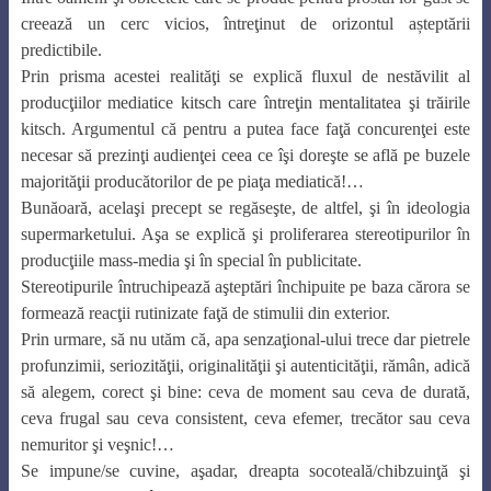
creează un cerc vicios, întreţinut de orizontul așteptării
predictibile.
Prin prisma acestei realităţi se explică fluxul de nestăvilit al
producţiilor mediatice kitsch care întreţin mentalitatea şi trăirile
kitsch. Argumentul că pentru a putea face faţă concurenţei este
necesar să prezinţi audienţei ceea ce îşi doreşte se află pe buzele
majorităţii producătorilor de pe piaţa mediatică!…
Bunăoară, acelaşi precept se regăseşte, de altfel, şi în ideologia
supermarketului. Aşa se explică şi proliferarea stereotipurilor în
producţiile mass-media şi în special în publicitate.
Stereotipurile întruchipează aşteptări închipuite pe baza cărora se
formează reacţii rutinizate faţă de stimulii din exterior.
Prin urmare, să nu utăm că, apa senzaţional-ului trece dar pietrele
profunzimii, seriozităţii, originalităţii şi autenticităţii, rămân, adică
să alegem, corect şi bine: ceva de moment sau ceva de durată,
ceva frugal sau ceva consistent, ceva efemer, trecător sau ceva
nemuritor şi veşnic!…
Se impune/se cuvine, aşadar, dreapta socoteală/chibzuinţă şi