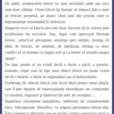
De pildă, sentimentele kitsch nu sunt niciodată calde sau reci;
sunt doar călduţe. Omul kitsch îşi doreşte să trăiască într-o stare
de fericire perpetuă, iar atunci când cade din această stare se
împotmoleşte iremediabil în nefericire.
Singurul exces al kitsch-ului este doar ducerea lui la extrem prin
proliferarea lui excesivă. Sau, după cum apreciază Herman
Istvan, „kitsch-ul presupune năzuinţa spre sublim, dorinţa de
idilă, de fericire, de tandreţe, de satisfacţii, dorinţa ca orice
conflict să se termine cu happy-end şi ca binele să triumfe asupra
răului”.
De fapt, pentru el nu există decât o iluzie a păcii, o pseudo-
armonie, după cum în faţa unui obiect kitsch nu poate exista
decât o himeră, o iluzie al originalului sau al katharsisului.
Fortăreaţa de obiecte kitsch este locul ideal pentru omul kitsch,
care îl ţine departe de repercusiunile răscolitoare ale contactului
cu insolitul, frapantul şi uluitorul din artă, de exemplu!…
Împlinirea orizontului aș­teptă­rilor, indiferent de considerentele
etice, educaţionale, filosofice, va asigura perenitatea kitsch-ului.
Între oameni şi obiectele care se produc pentru prostul lor gust se