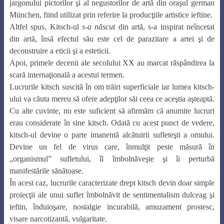
jargonului pictorilor şi al negustorilor de artă din oraşul german
München, fiind utilizat prin referire la producţiile artistice ieftine.
Altfel spus,
Kitsch-ul
s-a născut
din artă, s-a inspirat neîncetat
din artă, însă efectul său este cel de parazitare a artei şi de
deconstruire a eticii şi a esteticii.
Apoi, primele decenii ale secolului XX au marcat răspândirea la
scară internaţională a acestui termen.
Lucrurile kitsch suscită în om trăiri superficiale iar lumea kitsch-
ului va căuta mereu să ofere adepţilor săi ceea ce aceştia aşteaptă.
Cu alte cuvinte, nu este suficient să afirmăm că anumite lucruri
erau considerate în sine kitsch. Odată cu acest punct de vedere,
kitsch-ul devine o parte imanentă alcătuirii sufleteşti a omului.
Devine un fel de virus care, înmulţit peste măsură în
„organismul” sufletului, îl îmbolnăveşte şi îi perturbă
manifestările sănătoase.
În acest caz, lucrurile caracterizate drept kitsch devin doar simple
proiecţii ale unui suflet îmbolnăvit de sentimentalism dulceag şi
ieftin, înduioşare, nostalgie incurabilă, amuzament prostesc,
visare narcotizantă, vulgaritate.