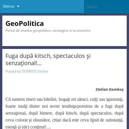
Menu
GeoPolitica
Portal de analize geopolitice, strategice si economice
Fuga după kitsch, spectaculos şi
senzaţional!…
Posted by
GOMBOS Stelian
Stelian Gomboş
Că suntem tineri sau bătrâni, bogaţi ori săraci, culţi sau ignoranţi,
foarte mulţi dintre noi avem tendinţa/pornirea de a fugi după
senzaţional, după himere, după kitsch, după spectaculos, după
ceva colorat şi răsunător, chiar dacă este ceva lipsit de substanţă,
esenţă şi (de) conţinut!…