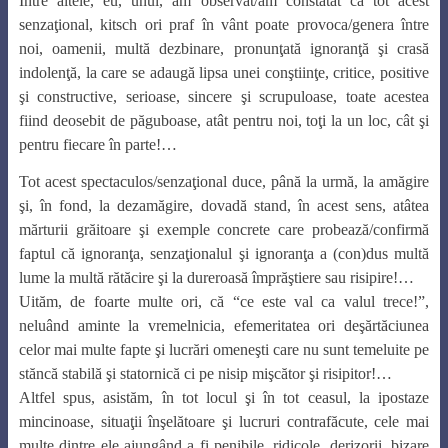
Între altele, eu, unul, am observat/am constatat că tot acest
senzaţional, kitsch ori praf în vânt poate provoca/genera între
noi, oamenii, multă dezbinare, pronunţată ignoranţă şi crasă
indolenţă, la care se adaugă lipsa unei conştiinţe, critice, positive
şi constructive, serioase, sincere şi scrupuloase, toate acestea
fiind deosebit de păguboase, atât pentru noi, toţi la un loc, cât şi
pentru fiecare în parte!…
Tot acest spectaculos/senzaţional duce, până la urmă, la amăgire
şi, în fond, la dezamăgire, dovadă stand, în acest sens, atâtea
mărturii grăitoare şi exemple concrete care probează/confirmă
faptul că ignoranţa, senzaţionalul şi ignoranţa a (con)dus multă
lume la multă rătăcire şi la dureroasă împrăştiere sau risipire!…
Uităm, de foarte multe ori, că “ce este val ca valul trece!”,
neluând aminte la vremelnicia, efemeritatea ori deşărtăciunea
celor mai multe fapte şi lucrări omeneşti care nu sunt temeluite pe
stăncă stabilă şi statornică ci pe nisip mişcător şi risipitor!…
Altfel spus, asistăm, în tot locul şi în tot ceasul, la ipostaze
mincinoase, situaţii înşelătoare şi lucruri contrafăcute, cele mai
multe dintre ele ajungând a fi penibile, ridicole, derizorii, bizare