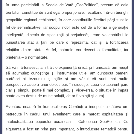
în urma participării la Şcoala de Vară „GeoPolitica”, precum că cele
trei laturi constituente sunt egal proporţionale, rezultând într-un triunghi
geopolitic regional echilateral, în care contribuţiile fiecărei părţi sunt la
fel de semnificative
, iar scopul nobil este cel de a forma o generaţie
inteligentă, dincolo de speculaţii şi prejudecăţi, care va contribui la
bunăstarea atât a ţării pe care o reprezintă, cât şi la fortificarea
relaţiilor dintre state. Astfel, hotarele vor deveni o formalitate, iar
prietenia – o normalitate.
Să vă mărturisesc, am trăit o experienţă unică şi frumoasă, am reuşit
să acumulez cunoştinţe şi instrumente utile, am cunoscut oameni
purtători ai tezaurului ştiinţific şi am văzut că sunt mai multe
perspective asupra unui obiect pus în discuţie: ceea ce aparent pare
clar şi simplu, poate fi mai complex, şi viceversa, o situaţie în impas
poate avea destul de multe soluţii, de-ar fi voinţă şi curaj.
Aventura noastră în frumosul oraş Cernăuţi a început cu câteva ore
petrecute în
cadrul unui eveniment care a marcat ospitalitatea şi
intelectualitatea poporului ucrainean
– Cafeneaua GeoPolitica. Cu
siguranţă a fost un prim pas important, o introducere tematică pentru