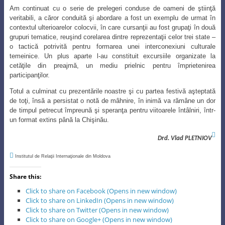
Am continuat cu o serie de prelegeri conduse de oameni de ştiinţă
veritabili, a căror conduită şi abordare a fost un exemplu de urmat în
contextul ulterioarelor colocvii, în care cursanţii au fost grupaţi în două
grupuri tematice, reuşind corelarea dintre reprezentaţii celor trei state –
o tactică potrivită pentru formarea unei interconexiuni culturale
temeinice. Un plus aparte l-au constituit excursiile organizate la
cetăţile din preajmă, un mediu prielnic pentru împrietenirea
participanţilor.
Totul a culminat cu prezentările noastre şi cu partea festivă aşteptată
de toţi, însă a persistat o notă de mâhnire, în inimă va rămâne un dor
de timpul petrecut împreună şi speranţa pentru viitoarele întâlniri, într-
un format extins până la Chişinău.

Drd. Vlad PLETNIOV

Institutul de Relaţii Internaţionale din Moldova
Share this:
Click to share on Facebook (Opens in new window)
Click to share on LinkedIn (Opens in new window)
Click to share on Twitter (Opens in new window)
Click to share on Google+ (Opens in new window)