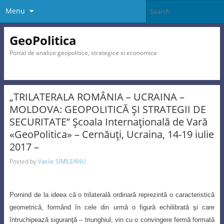
Menu
GeoPolitica
Portal de analize geopolitice, strategice si economice
„TRILATERALA ROMÂNIA – UCRAINA –
MOLDOVA: GEOPOLITICĂ ŞI STRATEGII DE
SECURITATE” Şcoala Internaţională de Vară
«GeoPolitica» – Cernăuţi, Ucraina, 14-19 iulie
2017 –
Posted by
Vasile SIMILEANU
Pornind de la ideea că o trilaterală ordinară reprezintă o caracteristică
geometrică
, formând în cele din urmă o figură echilibrată şi care
întruchipează siguranţă – triunghiul, vin cu o convingere fermă formată