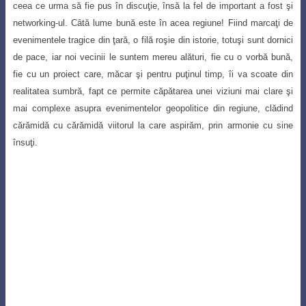
ceea ce urma să fie pus în discuţie, însă la fel de important a fost şi
networking-ul. Câtă lume bună este în acea regiune! Fiind marcaţi de
evenimentele tragice din ţară, o filă roşie din istorie, totuşi sunt dornici
de pace, iar noi vecinii le suntem mereu alături, fie cu o vorbă bună,
fie cu un proiect care, măcar şi pentru puţinul timp, îi va scoate din
realitatea sumbră, fapt ce permite căpătarea unei viziuni mai clare şi
mai complexe asupra evenimentelor geopolitice din regiune, clădind
cărămidă cu cărămidă viitorul la care aspirăm, prin armonie cu sine
însuţi.