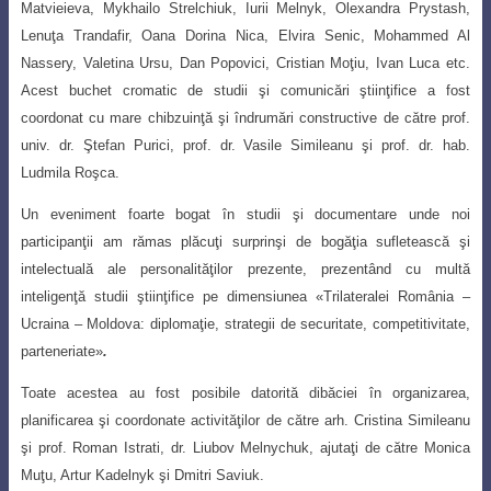
Matvieieva, Mykhailo Strelchiuk, Iurii Melnyk, Olexandra Prystash,
Lenuţa Trandafir, Oana Dorina Nica, Elvira Senic, Mohammed Al
Nassery, Valetina Ursu, Dan Popovici, Cristian Moţiu, Ivan Luca etc.
Acest buchet cromatic de studii şi comunicări ştiinţifice a fost
coordonat cu mare
chibzuinţă şi îndrumări constructive de către prof.
univ. dr. Ştefan Purici, prof. dr. Vasile Simileanu şi prof. dr. hab.
Ludmila Roşca.
Un eveniment foarte bogat în studii şi documentare unde noi
participanţii am
rămas plăcuţi surprinşi de bogăţia sufletească şi
intelectuală ale personalităţilor prezente
, prezentând cu multă
inteligenţă studii ştiinţifice pe dimensiunea
«
Trilateralei România –
Ucraina – Moldova:
diplomaţie, strategii de securitate, competitivitate,
parteneriate»
.
Toate acestea au fost posibile datorită dibăciei în organizarea,
planificarea şi coordonate activităţilor de către arh. Cristina S
imileanu
şi
prof. Roman Istrati, dr. Liubov Melnychuk, ajutaţi de către Monica
Muţu, Artur Kadelnyk şi Dmitri Saviuk.