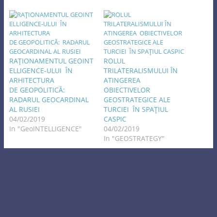
RAŢIONAMENTUL GEOINT
ROLUL
ELLIGENCE-ULUI ÎN
TRILATERALISMULUI ÎN
ARHITECTURA
ATINGEREA
DE GEOPOLITICĂ:
OBIECTIVELOR
RADARUL GEOCARDINAL
GEOSTRATEGICE ALE
AL RUSIEI
TURCIEI ÎN SPAŢIUL
04/02/2019
CASPIC
In "GeoINTELLIGENCE"
04/02/2019
In "GEOSTRATEGY"