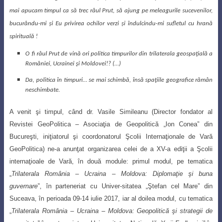
mai apucam timpul ca să trec râul Prut, să ajung pe meleagurile sucevenilor,
bucurându-mi şi Eu privirea ochilor verzi şi îndulcindu-mi sufletul cu hrană
spirituală !
O fi râul Prut de vină ori politica timpurilor din trilaterala geospaţială a
României, Ucrainei şi Moldovei!? (…)
Da, politica în timpuri… se mai schimbă, însă spaţiile geografice rămân
neschimbate.
A venit şi timpul, când dr. Vasile Simileanu (Director fondator al
Revistei GeoPolitica
– Asociaţia de Geopolitică „Ion Conea” din
Bucureşti, iniţiatorul şi coordonatorul Şcolii Internaţionale de Vară
GeoPolitica) ne-a anunţat organizarea celei de a XV-a ediţii a Şcolii
internaţioale de Vară, în două module: primul modul, pe tematica
„
Trilaterala România
–
Ucraina
–
Moldova: Diplomaţie şi buna
guvernare
”, în parteneriat cu
Univer-sitatea „Ştefan cel Mare” din
Suceava, în perioada 09-14 iulie 2017, iar al doilea modul,
cu tematica
„
Trilaterala România
–
Ucraina
–
Moldova: Geopolitică şi strategii de