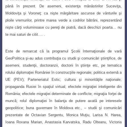
până în prezent. De asemeni, existenţa mănăstirilor Suceviţa,
Moldoviţa şi Voroneţ: ca nişte mărgăritare ascunse de vânturile şi
ploile vremurilor, printre marea verde a codrilor bătrâni, reprezentând
nişte cărţi voluminoase cu pereţi de piatră, dacă deschizi poarta… nu
te mai saturi de citit…. .
Este de remarcat că la programul Şcolii Internaţionale de vară
GeoPolitica şi-au adus contribuţia cu studii şi comunicări ştiinţifice, de
asemeni, studenţii, doctoranzii, doctorii în ştiinţe etc, pe tematica
rolului diplomaţiei României în construcţiile regionale; politica externă a
UE (PEV); Parteneriatul Estic; cultura şi minorităţile naţionale;
propaganda Rusiei în spaţiul virtual; efectele migraţiei inteligente din
România; efectele migraţiei determinate de conflicte; migraţia forţei de
muncă; rolul diplomaţiei în balanţa de putere axată pe interesele
geopolitice; buna guvernare în Moldova etc., – studii şi comunicări
prezentate de Octavian Sergentu, Monica Muţiu, Larisa N. Harea,
Ioana Roxana Marian, Anastasia Karvatska, Radu Olteanu, Victoria