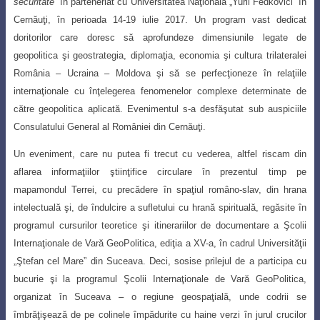
securitate
” în parteneriat cu
Universitatea Naţională „Yurii Fedkovici” în
Cernăuţi, în perioada 14-19 iulie 2017. Un program vast dedicat
doritorilor care doresc să aprofundeze dimensiunile
legate de
geopolitica şi geostrategia, diplomaţia, economia şi cultura
trilateralei
România
–
Ucraina
–
Moldova şi să se perfecţioneze în relaţiile
internaţionale cu înţelegerea fenomenelor complexe determinate de
către geopolitica aplicată. Evenimentul s-a desfăşutat sub auspiciile
Consulatului General al României din Cernăuţi.
Un eveniment, care nu putea fi trecut cu vederea, altfel riscam din
aflarea informaţiilor ştiinţifice circulare în prezentul timp pe
mapamondul Terrei, cu precădere în spaţiul româno-slav, din hrana
intelectuală şi, de îndulcire a sufletului cu hrană spirituală, regăsite în
programul cursurilor teoretice şi itinerariilor de documentare a Şcolii
Internaţionale de Vară GeoPolitica, ediţia a XV-a, în cadrul Universităţii
„Ştefan cel Mare” din Suceava. Deci, sosise prilejul de a participa cu
bucurie şi la programul Şcolii Internaţionale de Vară GeoPolitica,
organizat în Suceava – o regiune geospaţială, unde codrii se
îmbrăţişează de pe colinele împădurite cu haine verzi în jurul crucilor