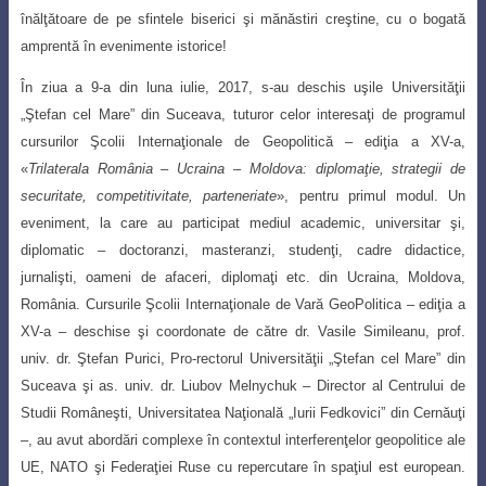
înălţătoare de pe sfintele biserici şi mănăstiri creştine, cu o bogată
amprentă în evenimente istorice!
În ziua a 9-a din luna iulie, 2017, s-au deschis uşile Universităţii
„Ştefan cel Mare
” din Suceava, tuturor celor interesaţi de programul
cursurilor Şcolii Internaţionale de
Geopolitică – ediţia a XV-a,
«
Trilaterala România – Ucraina – Moldova:
diplomaţie, strategii
de
securitate, competitivitate, parteneriate
», pentru primul modul. Un
eveniment, la care
au participat mediul academic, universitar şi,
diplomatic
–
doctoranzi, masteranzi, studenţi
,
cadre didactice,
jurnalişti, oameni de afaceri, diplomaţi etc. din Ucraina, Moldova,
România
.
Cursurile Şcolii Internaţionale de Vară GeoPolitica – ediţia a
XV-a – deschise şi coord
onate de către dr. Vasile Simileanu, prof.
univ. dr. Ştefan Purici, Pro-rectorul Universităţii „Ştefan cel Mare” din
Suceava şi as. univ. dr. Liubov Melnychuk – Director al Centrului de
Studii Româneşti, Universitatea Naţională „Iurii Fedkovici” din Cernăuţi
–
, au avut abordări complexe
în contextul interferenţelor geopolitice ale
UE, NATO şi Federaţiei Ruse cu repercutare în spaţiul est european
.