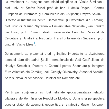
La eveniment au susţinut comunicări ştiinţifice
dr. Vasile Simileanu;
prof. univ. dr. Ştefan Purici, prof. dr. hab. Ludmila Roşca – Centrul
European de Informare şi Comunicare din Chişinău; Dmytro Saviuk –
Director
al Institutului pentru Democraţie şi Dezvoltare din Cernăuţi;
prof. univ. dr. Marian Zhytaryuk
–
Universitatea Naţională „Ivan Franko”
din Lvov; prof. Roman Istrati, preşedintele Centrului
Regional de
Cercetare şi Analiză a Riscurilor Transfrontaliere din Suceava; prof.
1
univ. dr. Vasile Efros
.
De asemeni, au prezentat studii ştiinţifice importante la dezbaterea
tematicii date din cadrul
Ş
colii Internaţionale de Vară GeoPolitica, dr.
Natalya Strelchuk, Director al Centrului pentru Securitate şi Integrare
Euro-Atlantică din Cernăuţi, col. Georgiy Olkhovsky, Ataşat al Apărării,
Aero şi Naval al Ambasadei Ucrainei din România etc.
Pe timpul susţinerilor au fost reliefate geocardinalitatea relaţiilor
bilaterale ale României cu Republica Moldova, Ucraina şi perspectiva
acestor state, de asemeni,
geopolitica şi strategiile Rusiei, Ucrainei,