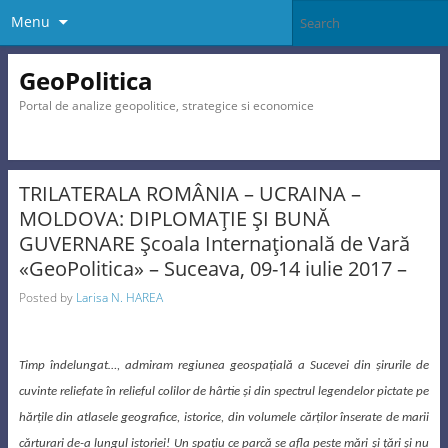
Menu
GeoPolitica
Portal de analize geopolitice, strategice si economice
TRILATERALA ROMÂNIA – UCRAINA –
MOLDOVA: DIPLOMAŢIE ŞI BUNĂ
GUVERNARE Şcoala Internaţională de Vară
«GeoPolitica» – Suceava, 09-14 iulie 2017 –
Posted by
Larisa N. HAREA
Timp îndelungat…, admiram regiunea geospaţială a Sucevei din şirurile de
cuvinte reliefate în relieful colilor de hârtie şi din spectrul legendelor pictate pe
hărţile din atlasele geografice, istorice, din volumele cărţilor înserate de marii
cărturari de-a lungul istoriei! Un spaţiu ce parcă se afla peste mări şi ţări şi nu