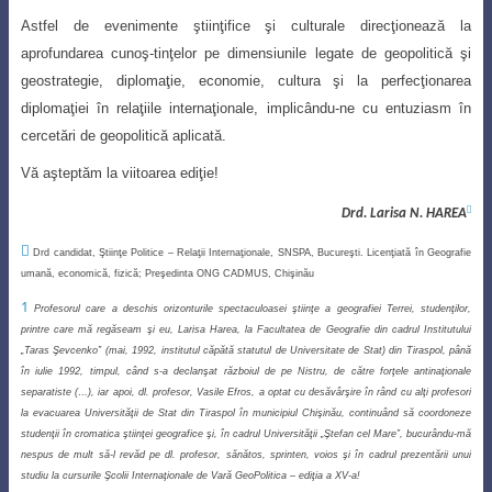
Astfel de evenimente ştiinţifice şi culturale direcţionează la
aprofundarea cunoş-tinţelor pe dimensiunile legate de geopolitică şi
geostrategie, diplomaţie, economie,
cultura
şi la perfecţionarea
diplomaţiei în relaţiile internaţionale, implicându-ne cu entuziasm
în
cercetări de geopolitică aplicată.
Vă aşteptăm la viitoarea ediţie!

Drd. Larisa N. HAREA

Drd candidat, Ştiinţe Politice
–
Relaţii Internaţionale, SNSPA, Bucureşti. Licenţiată în Geografie
umană, economică, fizică; Preşedinta ONG CADMUS, Chişinău
1
Profesorul care a deschis orizonturile spectaculoasei ştiinţe a geografiei Terrei, studenţilor,
printre care mă regăseam şi eu, Larisa Harea, la Facultatea de Geografie din cadrul Institutului
„Taras Şevcenko” (mai, 1992, institutul căpătă statutul de Universitate de Stat) din Tiraspol, până
în iulie 1992, timpul, când s-a declanşat războiul de pe Nistru, de către forţele antinaţionale
separatiste (…), iar apoi, dl. profesor, Vasile Efros, a optat cu desăvârşire în rând cu alţi profesori
la evacuarea Universităţii de Stat din Tiraspol în municipiul Chişinău, continuând să coordoneze
studenţii în cromatica ştiinţei geografice şi, în cadrul Universităţii „Ştefan cel Mare”, bucurându-mă
nespus de mult să-l revăd pe dl. profesor, sănătos, sprinten, voios şi în cadrul prezentării unui
studiu la cursurile Şcolii Internaţionale de Vară GeoPolitica – ediţia a XV-a!