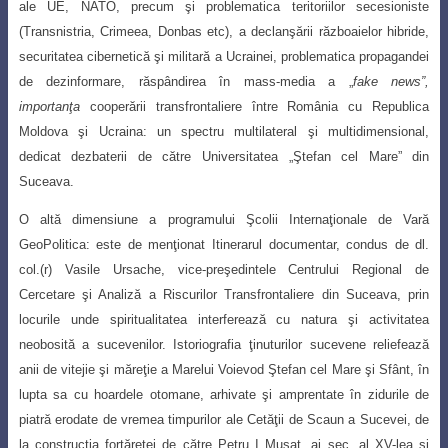
ale UE, NATO, precum şi problematica teritoriilor
secesioniste
(Transnistria, Crimeea, Donbas etc), a declanşării războaielor hibride,
securitatea cibernetică şi militară a Ucrainei, problematica propagandei
de dezinformare
,
răspândirea în mass-media a „
fake news”,
importanţa
cooperării transfrontaliere între
România cu Republica
Moldova şi Ucraina
:
un spectru multilateral şi multidimensional,
dedicat dezbaterii de către
Universitatea „Ştefan cel Mare” din
Suceava.
O altă dimensiune a programului
Şcolii Internaţionale de Vară
GeoPolitica: este de menţionat
Itinerarul documentar, condus de dl.
col.(r) Vasile Ursache, vice-preşedintele
Centrului Regional de
Cercetare şi Analiză a Riscurilor Transfrontaliere din Suceava, prin
locurile unde spiritualitatea interferează cu natura şi activitatea
neobosită a sucevenilor. Istoriografia ţinuturilor sucevene reliefează
anii de vitejie şi măreţie a Marelui Voievod Ştefan cel Mare şi Sfânt, în
lupta sa cu hoardele otomane, arhivate şi amprentate în zidurile de
piatră erodate de vremea timpurilor ale Cetăţii de Scaun a Sucevei, de
la construcţia fortăreţei de către Petru I Muşat, ai sec. al XV-lea şi