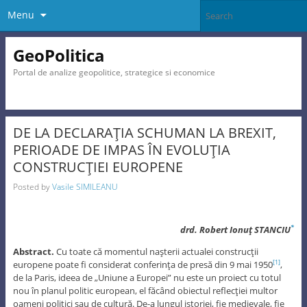
Menu
GeoPolitica
Portal de analize geopolitice, strategice si economice
DE LA DECLARAŢIA SCHUMAN LA BREXIT,
PERIOADE DE IMPAS ÎN EVOLUŢIA
CONSTRUCŢIEI EUROPENE
Posted by
Vasile SIMILEANU
drd. Robert Ionuţ STANCIU
*
Abstract.
Cu toate că momentul naşterii actualei construcţii
europene poate fi considerat conferinţa de presă din 9 mai 1950
,
[1]
de la Paris, ideea de „Uniune a Europei” nu este un proiect cu totul
nou în planul politic european, el făcând obiectul reflecţiei multor
oameni politici sau de cultură. De-a lungul istoriei, fie medievale, fie