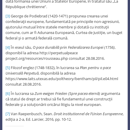
dată formarea unei Uniuni a Statelor Europene, în tratatul său „La
République chrétienne”.
[3]
George de Podiebrad (1420-1471) propunea crearea unei
confederaţii europene, fundamentată pe principiile non-agresiunii,
ajutorului mutual între statele membre şi dotată cu instituţii
comune, cum ar fi Adunarea Europeană, Curtea de Justiţie, un buget
federal şi o armată federală comună.
[4]
În eseul său,
O pace durabilă prin Federalizarea Europei (1756)
,
disponibil la adresa http://perpetualpeace
project.org/resources/rousseau.php consultat 28.08.2016.
[5]
Filozof englez (1748-1832), în lucrarea sa
Plan pentru o pace
Universală Perpetuă
, disponibilă la adresa
https://www.laits.utexas.edu/poltheory/bentham/pil/pil.e04.html
consultat 28.08.2016.
[6]
În lucrarea sa
Zum ewigen Frieden
(Spre pacea eternă)
argumenta
că statul de drept ar trebui să fie fundamentul unei construcţii
federale şi a soluţionării oricărui litigiu la nivel european.
[7]
Van Raepenbusch, Sean.
Droit institutionnel de l’Union Europeenne
,
ediţia a 2-a, Ed. Larcier, 2016, pp. 10-12.