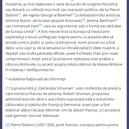
moderne, au fost elaborate o serie de lucrări de sorginte filozofică
sau literară, cu reflecţii mai mult sau mai puţin politice, ale lui Pierre
Dubois
, ale regelui George al Boemiei
şi ambasadorului acestuia,
[2]
[3]
Antoine Marini, ale lui Jean-Jacques Rousseau
, Jeremy Bentham
[4]
[5]
sau Immanuel Kant
, care au argumentat sub o formă sau altă idee
[6]
de Europa Unită
. A fost nevoie însă ca Europa să treacă prin
[7]
experienţa a două conflagraţii majore pentru ca această idee să
prindă contur politic şi cadru instituţional. Acest proces nu a fost
deloc unul uşor şi, de la lansarea lui oficială până în zilele noastre, a
depăşit mai multe perioade dificile, unele încheiate chiar prin reale
compromisuri. Acest articol îşi propune realizarea unei analize a
câtorva dintre ele, cu accent asupra rolului deţinut de Marea Britanie
în iniţierea / desfăşurarea lor.
*
Academia Naţională de Informaţii
[1]
Supranumită şi „Declaraţia Schuman”, este conferinţa de presă la
care ministrul francez de externe, Robert Shuman, propunea
administrarea de către o autoritate supranaţională a industriilor
cărbunelui şi oţelului din Franţa şi Germania. Acest plan a fost
elaborat alături de Jean Monnet, om de afaceri francez, şi cancelarul
vest-german, Konrad Adenauer.
[2]
Pierre Dubois (1250-1320), jurist francez, a propus pentru prima