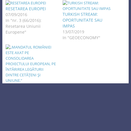
RESETAREA EUROPEI
TURKISH STREAM:
07/09/2016
OPORTUNITATE SAU
In "nr. 3 (66/2016):
IMPAS
Resetarea Uniunii
13/07/2019
Europene"
In "GEOECONOMY"
„MANDATUL ROMÂNIEI
ESTE AXAT PE
CONSOLIDAREA
PROIECTULUI EUROPEAN,
PE ÎNTĂRIREA LEGĂTURII
DINTRE CETĂŢENI ŞI
UNIUNE.”
03/04/2019