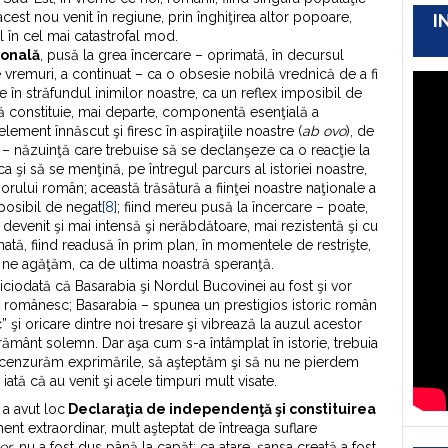
 acest nou venit în regiune, prin înghiţirea altor popoare,
I
l în cel mai catastrofal mod.
ională
, pusă la grea încercare – oprimată, în decursul
vremuri, a continuat – ca o obsesie nobilă vrednică de a fi
ste în străfundul inimilor noastre, ca un reflex imposibil de
 să constituie, mai departe, componentă esenţială a
element înnăscut şi firesc în aspiraţiile noastre (
ab ovo
), de
e – năzuinţă care trebuise să se declanşeze ca o reacţie la
ica şi să se menţină, pe întregul parcurs al istoriei noastre,
rului român; această trăsătură a fiinţei noastre naţionale a
mposibil de negat
[8]
; fiind mereu pusă la încercare – poate,
 devenit şi mai intensă şi nerăbdătoare, mai rezistentă şi cu
tă, fiind readusă în prim plan, în momentele de restrişte,
e ne agăţăm, ca de ultima noastră speranţă.
iciodată că Basarabia şi Nordul Bucovinei au fost şi vor
t românesc; Basarabia – spunea un prestigios istoric român
şi oricare dintre noi tresare şi vibrează la auzul acestor
urământ solemn. Dar aşa cum s-a întâmplat în istorie, trebuia
 cenzurăm exprimările, să aşteptăm şi să nu ne pierdem
iată că au venit şi acele timpuri mult visate.
 a avut loc
Declaraţia de independenţă şi constituirea
ent extraordinar, mult aşteptat de întreaga suflare
ter
, nu a fost dus până la capăt; ca atare, şansa creată a fost