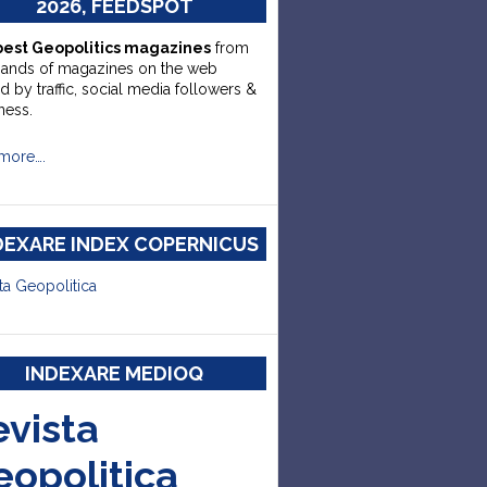
2026, FEEDSPOT
best Geopolitics magazines
from
sands of magazines on the web
d by traffic, social media followers &
ness.
more….
DEXARE INDEX COPERNICUS
ta Geopolitica
INDEXARE MEDIOQ
evista
eopolitica