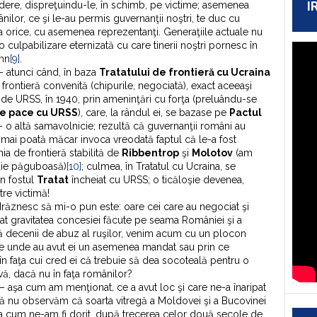
I
ere, dispreţuindu-le, în schimb, pe victime; asemenea
ilor, ce şi le-au permis guvernanţii noştri, te duc cu
a orice, cu asemenea reprezentanţi. Generaţiile actuale nu
culpabilizare eternizată cu care tinerii noştri pornesc în
emn
[9]
.
– atunci când, în baza
Tratatului de frontieră cu Ucraina
frontieră convenită (chipurile, negociată), exact aceeaşi
de URSS, în 1940, prin ameninţări cu forţa (preluându-se
de pace cu URSS
), care, la rândul ei, se bazase pe
Pactul
– o altă samavolnicie; rezultă că guvernanţii români au
 mai poată măcar invoca vreodată faptul că le-a fost
nia de frontieră stabilită de
Ribbentrop
şi
Molotov
(am
pţie păguboasă)
[10]
; culmea, în Tratatul cu Ucraina, se
n fostul
Tratat
încheiat cu URSS; o ticăloşie devenea,
tre victimă!
drăznesc să mi-o pun este: oare cei care au negociat şi
at gravitatea concesiei făcute pe seama României şi a
 decenii de abuz al ruşilor, venim acum cu un plocon
De unde au avut ei un asemenea mandat sau prin ce
în faţa cui cred ei că trebuie să dea socoteală pentru o
, dacă nu în faţa românilor?
ă – aşa cum am menţionat
,
ce a avut loc şi care ne-a înaripat
să nu observăm că soarta vitregă a Moldovei şi a Bucovinei
a cum ne-am fi dorit, după trecerea celor două secole de