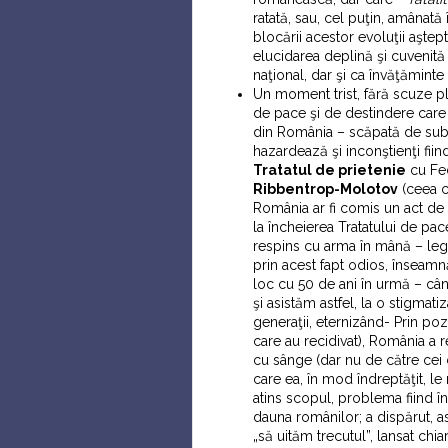
ratată, sau, cel puţin, amânată 
blocării acestor evoluţii aştep
elucidarea deplină şi cuvenită
naţional, dar şi ca învăţăminte 
Un moment trist, fără scuze pla
de pace şi de destindere care
din România – scăpată de sub 
hazardează şi inconştienţi fiind
Tratatul de prietenie
cu Fe
Ribbentrop-Molotov
(ceea ce
România ar fi comis un act de
la încheierea Tratatului de pac
respins cu arma în mână – leg
prin acest fapt odios, înseam
loc cu 50 de ani în urmă – cân
şi asistăm astfel, la o stigmat
generaţii, eternizând- Prin poz
care au recidivat), România a re
cu sânge (dar nu de către cei c
care ea, în mod îndreptăţit, le 
atins scopul, problema fiind înc
dauna românilor; a dispărut, a
„să uităm trecutul”, lansat chia