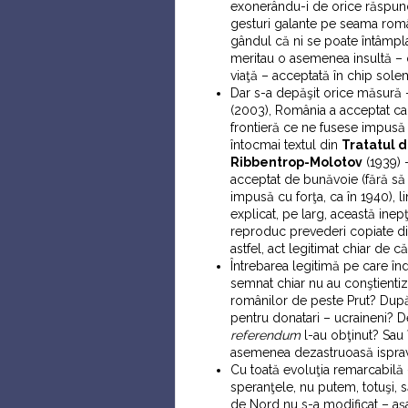
exonerându-i de orice răspund
gesturi galante pe seama român
gândul că ni se poate întâmpl
meritau o asemenea insultă – o 
viaţă – acceptată în chip sol
Dar s-a depăşit orice măsură 
(2003), România a acceptat ca 
frontieră ce ne fusese impusă 
întocmai textul din
Tratatul 
Ribbentrop-Molotov
(1939) 
acceptat de bunăvoie (fără să
impusă cu forţa, ca în 1940), li
explicat, pe larg, această ine
reproduc prevederi copiate di
astfel, act legitimat chiar de că
Întrebarea legitimă pe care în
semnat chiar nu au conştientiz
românilor de peste Prut? După
pentru donatari – ucraineni? 
referendum
l-au obţinut? Sau 
asemenea dezastruoasă ispravă
Cu toată evoluţia remarcabil
speranţele, nu putem, totuşi, 
de Nord nu s-a modificat – aş