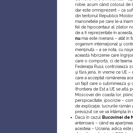
robie, acum când colosul de la 
dar este omniprezent – ca sufl
din teritoriul Republicii Mold
marionetele pe care le-a înar
fel de hipocentaur al zilelor n
de a fi reprezentate în aceasta
nu
mai este riverană – atât în f
organism internaţional şi contr
menţinută – a se nota, cu năşi
această hibrizenie care îngrij
care o comportă, ci de teama 
Federaţia Rusă controlează zo
şi fără jenă, în vreme ce UE – 
care a acceptat rămânerea ace
un fapt care o subminează şi 
(frontiera de Est a UE se află
Moscovei din coasta lor, pliind
perspicacitate, ipocrizie – com
de explicaţie, lucrurile rămân
prevăzut ce se va întâmpla în c
Dacă în cazul
Bucovinei de 
anterioară – când ea aparţine
acesteia – Ucraina, adică este 