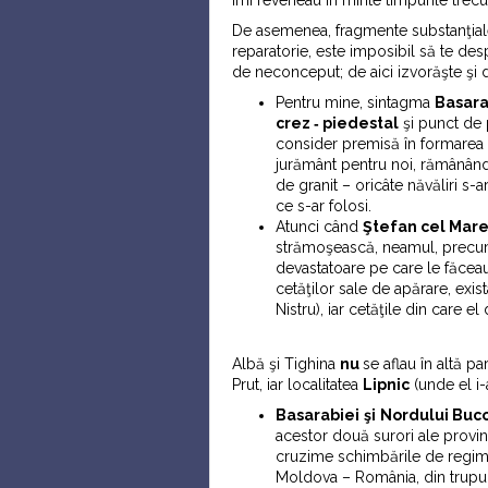
îmi reveneau în minte timpurile trecu
De asemenea, fragmente substanţiale
reparatorie, este imposibil să te despr
de neconceput; de aici izvorăşte şi
Pentru mine, sintagma
Basara
crez ‑ piedestal
şi punct de p
consider premisă în formarea 
jurământ pentru noi, rămânând 
de granit – oricâte năvăliri s-
ce s-ar folosi.
Atunci când
Ştefan cel Mare
strămoşească, neamul, precum ş
devastatoare pe care le făceau
cetăţilor sale de apărare, exi
Nistru), iar cetăţile din care e
Albă şi Tighina
nu
se aflau în altă p
Prut, iar localitatea
Lipnic
(unde el i-
Basarabiei
şi
Nordului Buc
acestor două surori ale provinc
cruzime schimbările de regim 
Moldova – România, din trupul 