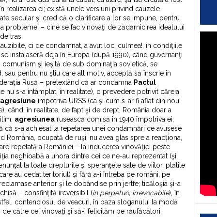
în realizarea ei; există unele versiuni privind cauzele
tate secular şi cred că o clarificare a lor se impune, pentru
 a problemei – cine se fac vinovaţi de zădărnicirea idealului
de tras.
uzibile, ci de condamnat, a avut loc, culmea!, în condiţiile
 se instalaseră deja în Europa (după 1990), când guvernanţi
comunism şi ieşită de sub dominaţia sovietică, se
, sau pentru nu ştiu care alt motiv, acceptă să înscrie în
deraţia Rusă – pretextând că ar condamna
Pactul
 nu s-a întâmplat, în realitate), o prevedere potrivit căreia
agresiune
împotriva URSS (ca şi cum s-ar fi aflat din nou
e), când, în realitate, de fapt şi de drept, România doar a
itim,
agresiunea
rusească comisă în 1940 împotriva ei;
nă că s-a achiesat la repetarea unei condamnări ce avusese
d România, ocupată de ruşi, nu avea glas spre a reacţiona,
izare repetată a României – la inducerea vinovăţiei peste
iţia neghioabă a unora dintre cei ce ne-au reprezentat (şi
nunţat la toate drepturile şi speranţele sale de viitor, plătite
are au cedat teritoriul) şi fără a-i întreba pe români, pe
reclamase anterior şi le dobândise prin jertfe; ticăloşia şi-a
hisă – consfinţită ireversibil (
in perpetuo, irrevocabile
), în
stfel, contenciosul de veacuri, în baza sloganului la modă
r de către cei vinovaţi şi să-i felicităm pe răufăcători,