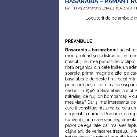
BASARABIA – PĂMÂNT 
BY HTTPS://WWW.GEOPOLITIC.RO/AUT
Locuitorii de pe ambele ma
PRÉAMBULE
Basarabia – basarabenii
, acest r
mod profund şi nedistructibil în me
născut şi nu m-a părăsit nicio clipă;
fibră organică din cele trăite, un ad
soarele, prima imagine a zilei pe car
basarabene de peste Prut; dacă mă s
prindeam peşte, tot din aceeaşi part
cedării, în 1940, a Basarabiei; malul 
mitraliaţi de ruşi ori bombardaţi – 
mea viaţă? Dar şi mai interesantă de
care îl constituie răsturnarea ce a u
negociat în numele României cu repre
convenţii, prin care s-au reglementa
picior de egalitate, dar mai ales fap
câţiva ani, de verificarea traseului li