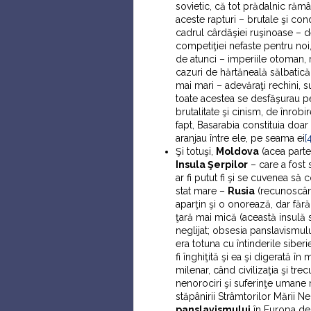
sovietic, că tot prădalnic rămân
aceste rapturi – brutale şi con
cadrul cârdăşiei ruşinoase – d
competiţiei nefaste pentru noi,
de atunci – imperiile otoman, 
cazuri de hărtăneală sălbatică,
mai mari – adevăraţi rechini, 
toate acestea se desfăşurau p
brutalitate şi cinism, de înrobi
fapt, Basarabia constituia doa
aranjau între ele, pe seama ei
[
Şi totuşi,
Moldova
(acea parte 
Insula Şerpilor
– care a fost 
ar fi putut fi şi se cuvenea să
stat mare –
Rusia
(recunoscând
aparţin şi o onorează, dar fără
ţară mai mică (această insulă s
neglijat; obsesia panslavismul
era totuna cu întinderile siber
fi înghiţită şi ea şi digerată în
milenar, când civilizaţia şi tre
nenorociri şi suferinţe umane 
stăpânirii Strâmtorilor Mării N
panslavismului
în Europa de 