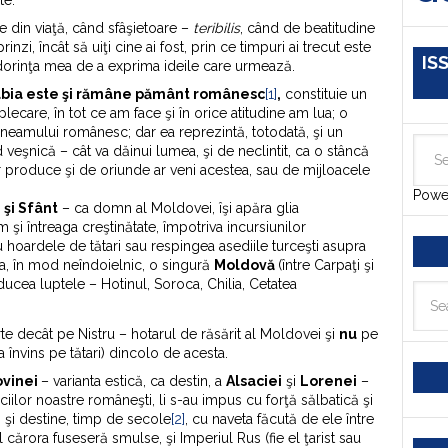
te.
 din viaţă, când sfâşietoare –
teribilis
, când de beatitudine
inzi, încât să uiţi cine ai fost, prin ce timpuri ai trecut este
IS
 dorinţa mea de a exprima ideile care urmează.
bia este şi rămâne pământ românesc
[1]
,
constituie un
lecare, în tot ce am face şi în orice atitudine am lua; o
neamului românesc; dar ea reprezintă, totodată, şi un
veşnică – cât va dăinui lumea, şi de neclintit, ca o stâncă
ar produce şi de oriunde ar veni acestea, sau de mijloacele
Powe
 şi Sfânt
– ca domn al Moldovei, îşi apăra glia
i întreaga creştinătate, împotriva incursiunilor
 hoardele de tătari sau respingea asediile turceşti asupra
sta, în mod neîndoielnic, o singură
Moldovă
(între Carpaţi şi
l ducea luptele – Hotinul, Soroca, Chilia, Cetatea
arte decât pe Nistru – hotarul de răsărit al Moldovei şi
nu
pe
a învins pe tătari) dincolo de acesta.
ovinei
– varianta estică, ca destin, a
Alsaciei
şi
Lorenei
–
iilor noastre româneşti, li s-au impus cu forţă sălbatică şi
şi destine, timp de secole
[2]
, cu naveta făcută de ele între
cărora fuseseră smulse, şi Imperiul Rus (fie el ţarist sau