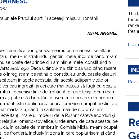
ROMÂNESC
HOR/
The
luri ale Prutului sunt, în aceeaşi măsură, români!
thou
ranke
fresh
*
Ion M. ANGHEL
Lear 
eper semnificativ în geneza neamului românesc, se află în
ntalul meu – în străfundul gândirii mele, încă de când m-am
 nu se poate desprinde din amintirile mele, constituind o
evărat
alter ego
. Dacă uitându-mă zilnic să văd când răsare
IN
e o înregistram pe retină o constituiau unduioasele dealuri
căldam în apele acestuia, din acesta adăpam vitele ori
Revis
e veneau îngroziţi şi cei care mai puteau să fugă cu ocazia
Prutului devenise linie de frontieră; din aceleaşi locuri eram
cum aş putea să dau uitării o asemenea oroare, din propria
 urmărit este continuarea unui asemenea cumplit destin, pe
rmat mai târziu, când în calitatea mea de diplomat am
zentanţii Marelui Imperiu de la Răsărit câteva acorduri şi
R
t relaţiile româno-sovietice, unde eram, de data aceasta, pe
tul că, în calitate de membru în Comisia Mixtă, m-am ocupat,
G
niei de frontieră, inclusiv în zona în care copilărisem şi când