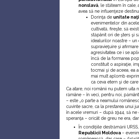
nonslavă
, le stăteam în cale,
avea să ne influenţeze destinu
Dorinţa de
unitate naţ
evenimentelor din acele 
cultivată, fireşte, să exi
stăpânit ori de şters şi
idealurilor noastre – un 
supravieţuire şi afirmar
agresivitatea ce i se apl
încă de la formarea popo
constituit o aspiraţie, i
tocmai şi de aceea, ea a
mai mult aplomb exprima
ca ceva etern şi de car
Ca atare, noi românii nu putem uita n
rămâne – în veci, pentru noi, pămân
– este „o parte a neamului românesc” 
cuvinte sacre, ca la prestarea unui j
în acele vremuri – după 1944, să ne
speranţa – oricât de greu ne era, dar 
În condiţiile destrămării URSS,
Republicii Moldova
– evenim
românească, dar care –
fatali