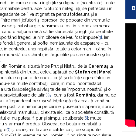
e) – în care ele erau înghiţite şi digerate (neantizate); toate
B
damnabile pentru acei făptuitori nelegiuiţi, se petreceau în
egradante ce îi va stigmatiza pentru totdeauna şi a
 între marii jefuitori şi opresori de popoare din vremurile
rusesc şi habsburgic; rarisime au fost în istorie asemenea
 când o naţiune mică să fie sfârtecată şi înghiţită de altele
suportând tragediile nimicitoare ce i-au fost impuse
[3]
. Iar
e fondul general al poftei nemăsurate de acaparare – cu
re, în contextul unei nepăsări totale a celor mari – când, în
r o monedă de schimb, în târguielile pe care acestea şi le
4]
.
din România, situată între Prut şi Nistru, de la
Ceremuş
la
spintecată din trupul celeia apărată de
Ştefan cel Mare
)
 constituie o punte de coexistenţă şi de înţelegere între un
u-i-se multe contribuţii, care, în mod incontestabil, îi
 a uita fărădelegile săvârşite de ea împotriva noastră) şi o
upravieţuitoare de latini)
[5]
, cum a fost
România
, dar nu de
ui i-a împiedecat pe ruşi să înţeleagă că această zonă nu
iene pustii ale nimănui pe care ei puseseră stăpânire, spre a
 malaxorul mamutului, ci exista aici, ca o societate constituită
cutul ei nu puteau fi pur şi simplu spulberate
[6]
; multe
nu s-ar mai fi produs. Obsedat de boala incurabilă a
egre
[7]
şi de ieşirea la apele calde, ca şi de scopurile
Sud-Est, în vreme ce noi, românii, fiind singura populaţie