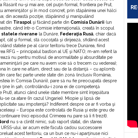
Răsărit nu-şi mai are, cel puţin formal, frontiera pe Prut,
RE
u ameninţător şi în mod concret, prin stăpânirea unei hălci
ova; din această poziţie, stăpânind şi manipulând
mat din
Tiraspol
şi făcând parte din
Comisia Dunării
(un
oastre, când într-o Comisie internaţională, creată în scopul
,
statele riverane
la Dunăre,
Federaţia Rusă
, chiar dacă
apt, cât şi formal, stă cocoţată şi dirijează, sfidând acest
olând statele pe al căror teritoriu trece Dunărea, fiind
rea RFG – principalul bastion al UE şi NATO; m-am referit la
orează nu pentru motivul de anormalitate şi absurditate pe
ameninţării pe care nu avem voie să o trecem cu vederea);
na în care ne aflăm, direct sau de la distanţă – cu aplomb
din care fac parte unele state din zonă (inclusiv România,
steia în Comisia Dunării), pare să nu fie preocupată despre
o ţine în şah, controlându-i zona ei de competenţă
 pe Prut), atunci când unele state membre simt înţepătura
u-se ca atare (în cazul Ungariei). Miopie şi lipsă de
plicitate sau impotenţă? Indiferent despre ce ar fi vorba şi
 aceleaşi – Europa este controlată de Rusia şi este greu de
ontinuare (nici episodul Crimeea nu pare să îi fi trezit).
Nord
nu s-a clintit nimic, sub raport statal, din starea
a URSS-ului, iar acum este făcută cadou succesoarei
preluat acest teritoriu, ca un bun ce nu-i aparţinuse nici