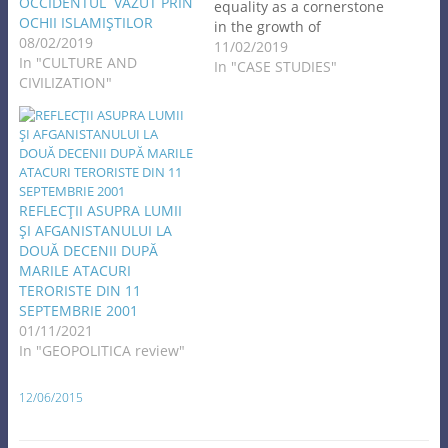
OCCIDENTUL VĂZUT PRIN
equality as a cornerstone
OCHII ISLAMIŞTILOR
in the growth of
08/02/2019
democracy and as an
11/02/2019
In "CULTURE AND
opportunity for the
In "CASE STUDIES"
CIVILIZATION"
Albanian mentality to
integrate into the
European family. Gender
equality is based on the
principle of equality
between men and women
in all economical,
REFLECŢII ASUPRA LUMII
political, and social
ŞI AFGANISTANULUI LA
areas. Real…
DOUĂ DECENII DUPĂ
MARILE ATACURI
TERORISTE DIN 11
SEPTEMBRIE 2001
01/11/2021
In "GEOPOLITICA review"
12/06/2015