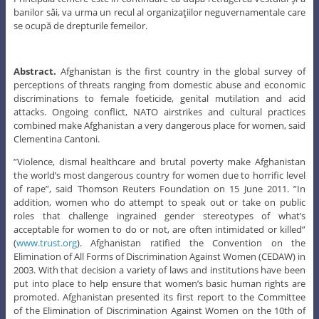
banilor săi, va urma un recul al organizaţiilor neguvernamentale care
se ocupă de drepturile femeilor.
Abstract.
Afghanistan is the first country in the global survey of
perceptions of threats ranging from domestic abuse and economic
discriminations to female foeticide, genital mutilation and acid
attacks. Ongoing conflict, NATO airstrikes and cultural practices
combined make Afghanistan a very dangerous place for women, said
Clementina Cantoni.
”Violence, dismal healthcare and brutal poverty make Afghanistan
the world’s most dangerous country for women due to horrific level
of rape”, said Thomson Reuters Foundation on 15 June 2011. ”In
addition, women who do attempt to speak out or take on public
roles that challenge ingrained gender stereotypes of what’s
acceptable for women to do or not, are often intimidated or killed”
(
www.trust.org
). Afghanistan ratified the Convention on the
Elimination of All Forms of Discrimination Against Women (CEDAW) in
2003. With that decision a variety of laws and institutions have been
put into place to help ensure that women’s basic human rights are
promoted. Afghanistan presented its first report to the Committee
of the Elimination of Discrimination Against Women on the 10th of