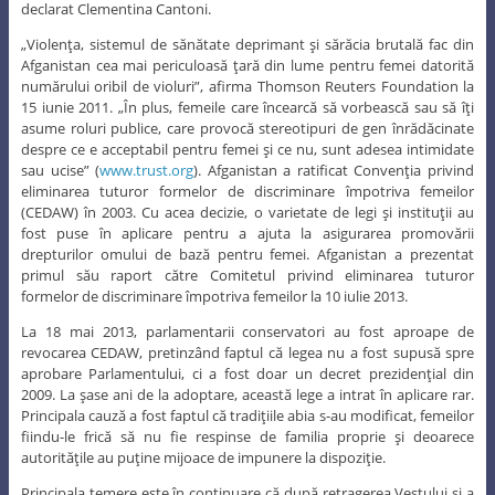
declarat Clementina Cantoni.
„Violenţa, sistemul de sănătate deprimant şi sărăcia brutală fac din
Afganistan cea mai periculoasă ţară din lume pentru femei datorită
numărului oribil de violuri”, afirma Thomson Reuters Foundation la
15 iunie 2011. „În plus, femeile care încearcă să vorbească sau să îţi
asume roluri publice, care provocă stereotipuri de gen înrădăcinate
despre ce e acceptabil pentru femei şi ce nu, sunt adesea intimidate
sau ucise” (
www.trust.org
). Afganistan a ratificat Convenţia privind
eliminarea tuturor formelor de discriminare împotriva femeilor
(CEDAW) în 2003. Cu acea decizie, o varietate de legi şi instituţii au
fost puse în aplicare pentru a ajuta la asigurarea promovării
drepturilor omului de bază pentru femei. Afganistan a prezentat
primul său raport către Comitetul privind eliminarea tuturor
formelor de discriminare împotriva femeilor la 10 iulie 2013.
La 18 mai 2013, parlamentarii conservatori au fost aproape de
revocarea CEDAW, pretinzând faptul că legea nu a fost supusă spre
aprobare Parlamentului, ci a fost doar un decret prezidenţial din
2009. La şase ani de la adoptare, această lege a intrat în aplicare rar.
Principala cauză a fost faptul că tradiţiile abia s-au modificat, femeilor
fiindu-le frică să nu fie respinse de familia proprie şi deoarece
autorităţile au puţine mijoace de impunere la dispoziţie.
Principala temere este în continuare că după retragerea Vestului şi a