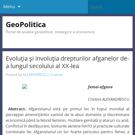
Menu
GeoPolitica
Portal de analize geopolitice, strategice si economice
Evoluţia şi involuţia drepturilor afganelor de-
a lungul secolului al XX-lea
Posted by
ALEXANDRESCU Cristina
Cristina ALEXANDRESCU
Abstract.
Afganistanul este pe primul loc în topul mondial al
percepţiei ameninţărilor variind de la abuz domestic şi discriminare
economică până la feticid feminin, mutilare genitală şi atacuri cu acid.
Conflictul în desfăşurare, loviturile aeriene NATO şi practicile culturale
combinate fac Afganistanul un loc foarte periculos pentru femei, a