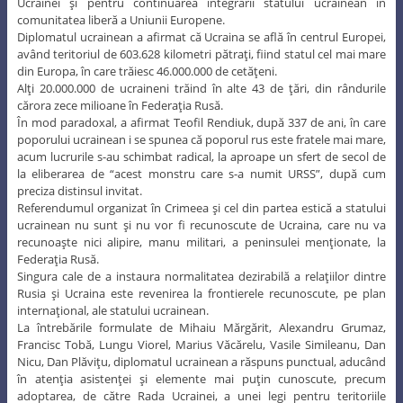
Ucrainei şi pentru continuarea integrării statului ucrainean în
comunitatea liberă a Uniunii Europene.
Diplomatul ucrainean a afirmat că Ucraina se află în centrul Europei,
având teritoriul de 603.628 kilometri pătraţi, fiind statul cel mai mare
din Europa, în care trăiesc 46.000.000 de cetăţeni.
Alţi 20.000.000 de ucraineni trăind în alte 43 de ţări, din rândurile
cărora zece milioane în Federaţia Rusă.
În mod paradoxal, a afirmat Teofil Rendiuk, după 337 de ani, în care
poporului ucrainean i se spunea că poporul rus este fratele mai mare,
acum lucrurile s-au schimbat radical, la aproape un sfert de secol de
la eliberarea de “acest monstru care s-a numit URSS”, după cum
preciza distinsul invitat.
Referendumul organizat în Crimeea şi cel din partea estică a statului
ucrainean nu sunt şi nu vor fi recunoscute de Ucraina, care nu va
recunoaşte nici alipire, manu militari, a peninsulei menţionate, la
Federaţia Rusă.
Singura cale de a instaura normalitatea dezirabilă a relaţiilor dintre
Rusia şi Ucraina este revenirea la frontierele recunoscute, pe plan
internaţional, ale statului ucrainean.
La întrebările formulate de Mihaiu Mărgărit, Alexandru Grumaz,
Francisc Tobă, Lungu Viorel, Marius Văcărelu, Vasile Simileanu, Dan
Nicu, Dan Plăviţu, diplomatul ucrainean a răspuns punctual, aducând
în atenţia asistenţei şi elemente mai puţin cunoscute, precum
adoptarea, de către Rada Ucrainei, a unei legi pentru teritoriile