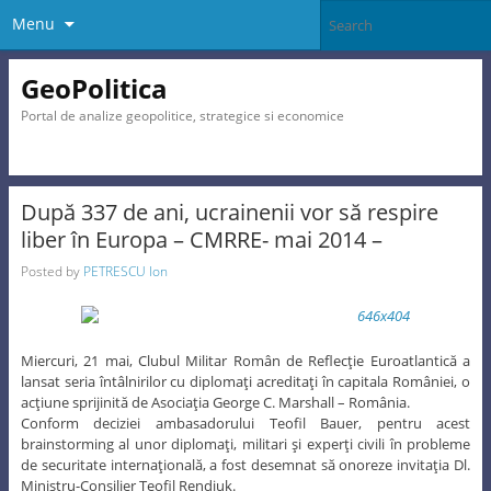
Menu
GeoPolitica
Portal de analize geopolitice, strategice si economice
După 337 de ani, ucrainenii vor să respire
liber în Europa – CMRRE- mai 2014 –
Posted by
PETRESCU Ion
Miercuri, 21 mai, Clubul Militar Român de Reflecţie Euroatlantică a
lansat seria întâlnirilor cu diplomaţi acreditaţi în capitala României, o
acţiune sprijinită de Asociaţia George C. Marshall – România.
Conform deciziei ambasadorului Teofil Bauer, pentru acest
brainstorming al unor diplomaţi, militari şi experţi civili în probleme
de securitate internaţională, a fost desemnat să onoreze invitaţia Dl.
Ministru-Consilier Teofil Rendiuk.