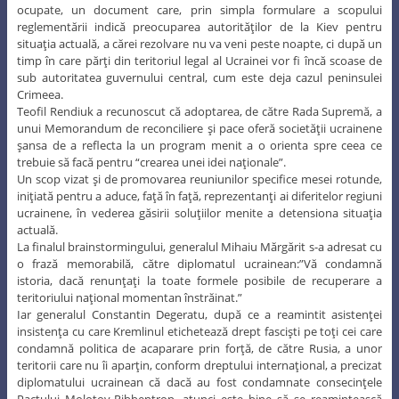
ocupate, un document care, prin simpla formulare a scopului
reglementării indică preocuparea autorităţilor de la Kiev pentru
situaţia actuală, a cărei rezolvare nu va veni peste noapte, ci după un
timp în care părţi din teritoriul legal al Ucrainei vor fi încă scoase de
sub autoritatea guvernului central, cum este deja cazul peninsulei
Crimeea.
Teofil Rendiuk a recunoscut că adoptarea, de către Rada Supremă, a
unui Memorandum de reconciliere şi pace oferă societăţii ucrainene
şansa de a reflecta la un program menit a o orienta spre ceea ce
trebuie să facă pentru “crearea unei idei naţionale”.
Un scop vizat şi de promovarea reuniunilor specifice mesei rotunde,
iniţiată pentru a aduce, faţă în faţă, reprezentanţi ai diferitelor regiuni
ucrainene, în vederea găsirii soluţiilor menite a detensiona situaţia
actuală.
La finalul brainstormingului, generalul Mihaiu Mărgărit s-a adresat cu
o frază memorabilă, către diplomatul ucrainean:”Vă condamnă
istoria, dacă renunţaţi la toate formele posibile de recuperare a
teritoriului naţional momentan înstrăinat.”
Iar generalul Constantin Degeratu, după ce a reamintit asistenţei
insistenţa cu care Kremlinul etichetează drept fascişti pe toţi cei care
condamnă politica de acaparare prin forţă, de către Rusia, a unor
teritorii care nu îi aparţin, conform dreptului internaţional, a precizat
diplomatului ucrainean că dacă au fost condamnate consecinţele
Pactului Molotov-Ribbentrop, atunci este bine să se reamintească