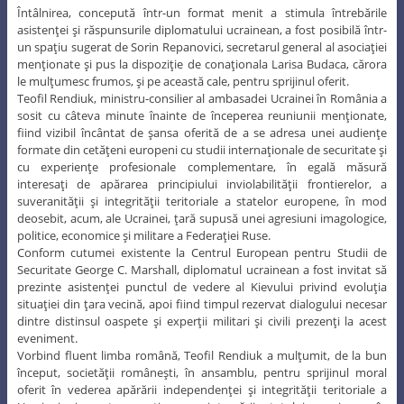
Întâlnirea, concepută într-un format menit a stimula întrebările
asistenţei şi răspunsurile diplomatului ucrainean, a fost posibilă într-
un spaţiu sugerat de Sorin Repanovici, secretarul general al asociaţiei
menţionate şi pus la dispoziţie de conaţionala Larisa Budaca, cărora
le mulţumesc frumos, şi pe această cale, pentru sprijinul oferit.
Teofil Rendiuk, ministru-consilier al ambasadei Ucrainei în România a
sosit cu câteva minute înainte de începerea reuniunii menţionate,
fiind vizibil încântat de şansa oferită de a se adresa unei audienţe
formate din cetăţeni europeni cu studii internaţionale de securitate şi
cu experienţe profesionale complementare, în egală măsură
interesaţi de apărarea principiului inviolabilităţii frontierelor, a
suveranităţii şi integrităţii teritoriale a statelor europene, în mod
deosebit, acum, ale Ucrainei, ţară supusă unei agresiuni imagologice,
politice, economice şi militare a Federaţiei Ruse.
Conform cutumei existente la Centrul European pentru Studii de
Securitate George C. Marshall, diplomatul ucrainean a fost invitat să
prezinte asistenţei punctul de vedere al Kievului privind evoluţia
situaţiei din ţara vecină, apoi fiind timpul rezervat dialogului necesar
dintre distinsul oaspete şi experţii militari şi civili prezenţi la acest
eveniment.
Vorbind fluent limba română, Teofil Rendiuk a mulţumit, de la bun
început, societăţii româneşti, în ansamblu, pentru sprijinul moral
oferit în vederea apărării independenţei şi integrităţii teritoriale a