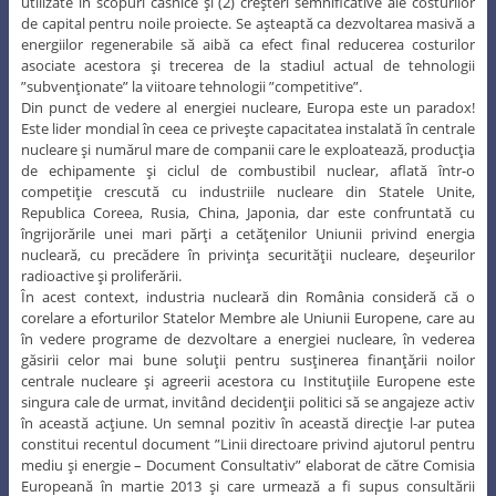
utilizate în scopuri casnice şi (2) creşteri semnificative ale costurilor
de capital pentru noile proiecte. Se aşteaptă ca dezvoltarea masivă a
energiilor regenerabile să aibă ca efect final reducerea costurilor
asociate acestora şi trecerea de la stadiul actual de tehnologii
”subvenţionate” la viitoare tehnologii ”competitive”.
Din punct de vedere al energiei nucleare, Europa este un paradox!
Este lider mondial în ceea ce priveşte capacitatea instalată în centrale
nucleare şi numărul mare de companii care le exploatează, producţia
de echipamente şi ciclul de combustibil nuclear, aflată într-o
competiţie crescută cu industriile nucleare din Statele Unite,
Republica Coreea, Rusia, China, Japonia, dar este confruntată cu
îngrijorările unei mari părţi a cetăţenilor Uniunii privind energia
nucleară, cu precădere în privinţa securităţii nucleare, deşeurilor
radioactive şi proliferării.
În acest context, industria nucleară din România consideră că o
corelare a eforturilor Statelor Membre ale Uniunii Europene, care au
în vedere programe de dezvoltare a energiei nucleare, în vederea
găsirii celor mai bune soluţii pentru susţinerea finanţării noilor
centrale nucleare şi agreerii acestora cu Instituţiile Europene este
singura cale de urmat, invitând decidenţii politici să se angajeze activ
în această acţiune. Un semnal pozitiv în această direcţie l-ar putea
constitui recentul document ”Linii directoare privind ajutorul pentru
mediu şi energie – Document Consultativ” elaborat de către Comisia
Europeană în martie 2013 şi care urmează a fi supus consultării