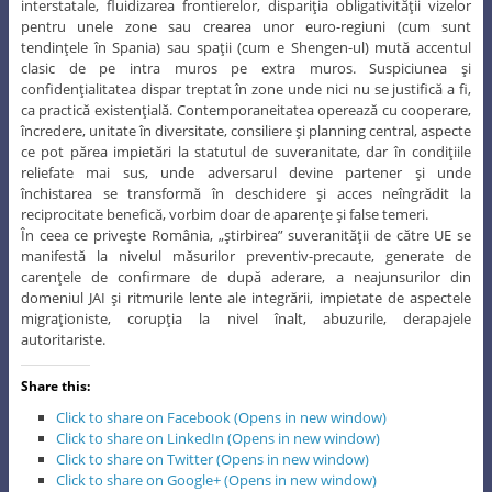
interstatale, fluidizarea frontierelor, dispariţia obligativităţii vizelor
pentru unele zone sau crearea unor euro-regiuni (cum sunt
tendinţele în Spania) sau spaţii (cum e Shengen-ul) mută accentul
clasic de pe intra muros pe extra muros. Suspiciunea şi
confidenţialitatea dispar treptat în zone unde nici nu se justifică a fi,
ca practică existenţială. Contemporaneitatea operează cu cooperare,
încredere, unitate în diversitate, consiliere şi planning central, aspecte
ce pot părea impietări la statutul de suveranitate, dar în condiţiile
reliefate mai sus, unde adversarul devine partener şi unde
închistarea se transformă în deschidere şi acces neîngrădit la
reciprocitate benefică, vorbim doar de aparenţe şi false temeri.
În ceea ce priveşte România, „ştirbirea” suveranităţii de către UE se
manifestă la nivelul măsurilor preventiv-precaute, generate de
carenţele de confirmare de după aderare, a neajunsurilor din
domeniul JAI şi ritmurile lente ale integrării, impietate de aspectele
migraţioniste, corupţia la nivel înalt, abuzurile, derapajele
autoritariste.
Share this:
Click to share on Facebook (Opens in new window)
Click to share on LinkedIn (Opens in new window)
Click to share on Twitter (Opens in new window)
Click to share on Google+ (Opens in new window)