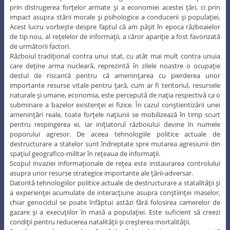
prin distrugerea forţelor armate şi a economiei acestei ţări, ci prin
impact asupra stării morale şi psihologice a conducerii şi populaţiei.
Acest lucru vorbeşte despre faptul că am păşit în epoca războaielor
de tip nou, al reţelelor de informaţii, a căror apariţie a fost favorizată
de următorii factori.
Războiul tradiţional contra unui stat, cu atât mai mult contra unuia
care deţine arma nucleară, reprezintă în zilele noastre o ocupaţie
destul de riscantă pentru că ameninţarea cu pierderea unor
importante resurse vitale pentru ţară, cum ar fi teritoriul, resursele
naturale şi umane, economia, este percepută de naţia respectivă ca o
subminare a bazelor existenţei ei fizice. În cazul conştientizării unei
ameninţări reale, toate forţele naţiunii se mobilizează în timp scurt
pentru respingerea ei, iar iniţiatorul războiului devine în numele
poporului agresor. De aceea tehnologiile politice actuale de
destructurare a statelor sunt îndreptate spre mutarea agresiunii din
spaţiul geografico-militar în reţeaua de informaţii.
Scopul invaziei informaţionale de reţea este instaurarea controlului
asupra unor resurse strategice importante ale ţării-adversar.
Datorită tehnologiilor politice actuale de destructurare a statalităţii şi
a experienţei acumulate de interacţiune asupra conştiinţei maselor,
chiar genocidul se poate înfăptui astăzi fără folosirea camerelor de
gazare şi a execuţiilor în masă a populaţiei. Este suficient să creezi
condiţii pentru reducerea natalităţii şi creşterea mortalităţii.