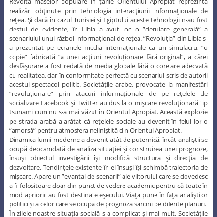
Revolta maselor populare în ţările Orientului Apropiat reprezintă
realizări obţinute prin tehnologia interacţiunii informaţionale de
reţea. Şi dacă în cazul Tunisiei şi Egiptului aceste tehnologii n-au fost
destul de evidente, în Libia a avut loc o ”derulare generală” a
scenariului unui război informaţional de reţea. ”Revoluţia” din Libia s-
a prezentat pe ecranele media internaţionale ca un simulacru, ”o
copie” fabricată ”a unei acţiuni revoluţionare fără original”, a cărei
desfăşurare a fost redată de media globale fără o corelare adecvată
cu realitatea, dar în conformitate perfectă cu scenariul scris de autorii
acestui spectacol politic. Societăţile arabe, provocate la manifestări
”revoluţionare” prin atacuri informaţionale de pe reţelele de
socializare Facebook şi Twitter au dus la o mişcare revoluţionară tip
tsunami cum nu s-a mai văzut în Orientul Apropiat. Această explozie
pe strada arabă a arătat că reţelele sociale au devenit în felul lor o
”amorsă” pentru atmosfera neliniştită din Orientul Apropiat.
Dinamica lumii moderne a devenit atât de puternică, încât analiştii se
ocupă deocamdată de analiza situaţiei şi construirea unei prognoze,
însuşi obiectul investigării îşi modifică structura şi direcţia de
dezvoltare. Tendinţele existente în el însuşi îşi schimbă traiectoria de
mişcare. Apare un ”evantai de scenarii” ale viitorului care se dovedesc
a fi folositoare doar din punct de vedere academic pentru că toate în
mod aprioric au fost destinate eşecului. Viaţa pune în faţa analiştilor
politici şi a celor care se ocupă de prognoză sarcini pe diferite planuri.
În zilele noastre situaţia socială s-a complicat şi mai mult. Societăţile