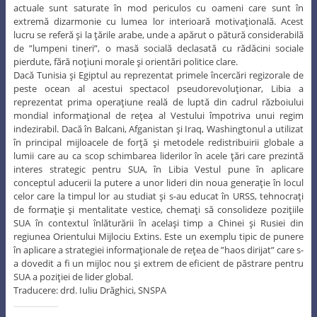
actuale sunt saturate în mod periculos cu oameni care sunt în
extremă dizarmonie cu lumea lor interioară motivaţională. Acest
lucru se referă şi la ţările arabe, unde a apărut o pătură considerabilă
de ”lumpeni tineri”, o masă socială declasată cu rădăcini sociale
pierdute, fără noţiuni morale şi orientări politice clare.
Dacă Tunisia şi Egiptul au reprezentat primele încercări regizorale de
peste ocean al acestui spectacol pseudorevoluţionar, Libia a
reprezentat prima operaţiune reală de luptă din cadrul războiului
mondial informaţional de reţea al Vestului împotriva unui regim
indezirabil. Dacă în Balcani, Afganistan şi Iraq, Washingtonul a utilizat
în principal mijloacele de forţă şi metodele redistribuirii globale a
lumii care au ca scop schimbarea liderilor în acele ţări care prezintă
interes strategic pentru SUA, în Libia Vestul pune în aplicare
conceptul aducerii la putere a unor lideri din noua generaţie în locul
celor care la timpul lor au studiat şi s-au educat în URSS, tehnocraţi
de formaţie şi mentalitate vestice, chemaţi să consolideze poziţiile
SUA în contextul înlăturării în acelaşi timp a Chinei şi Rusiei din
regiunea Orientului Mijlociu Extins. Este un exemplu tipic de punere
în aplicare a strategiei informaţionale de reţea de ”haos dirijat” care s-
a dovedit a fi un mijloc nou şi extrem de eficient de păstrare pentru
SUA a poziţiei de lider global.
Traducere: drd. Iuliu Drăghici, SNSPA