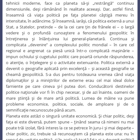
tehnicii moderne, face ca planeta să-şi „restrângă” continuu
dimensiunile, deşi rămânând în realitate aceeaşi. Dar, astfel fiind,
înseamnă că viaţa politică pe faţa planetei câştigă mereu în
intensitate, în adâncime. Şi înseamnă, iarăşi, că politica externă a unui
Stat, a Statelor, pretinde – de la cei care ţin de frânele ei – o largă
vedere şi o profundă cunoaştere a fenomenului geopolitic în
întreţinerea şi înlănţuirea lui general-planetară. Continua şi
complicata „devenire” a complexului politic mondial – în care cel
regional e angrenat ca piesă unică într-o complicată maşinărie –
impun ochiului şi cugetului politic care poartă oriunde răspunderea,
o atenţie, o înţelegere şi o activitate extenuante. Politica externă a
devenit o geografie aplicată prin excelenţă – şi această geografie se
cheamă geopolitică. S-a dus pentru totdeauna vremea când viaţa
diplomaţilor şi a miniştrilor de externe erau cel mai ideal dolce
farniente pe care cineva şi-l putea dori. Conducătorii destinelor
politice naţionale vor fi în chip necesar, şi de azi înainte, oameni de
mare ştiinţă şi de mare artă politică. Lumea de mâine va pune
probleme economice, politice, sociale, de amploare şi de o
semnificaţie necunoscute până acum.
Planeta este astăzi o singură unitate economică. Şi chiar politic, deşi
faţa ei este diversă, putem spune – ţinând seama că nimeni nu mai
poate trăi izolat, fără interes la ce se petrece în juru-i şi mai departe –
chiar politic, zic, trebuie să recunoaştem că planeta este una: nu în
sensul de unitate politică, ci în acela că toată faţa ei a devenit politică