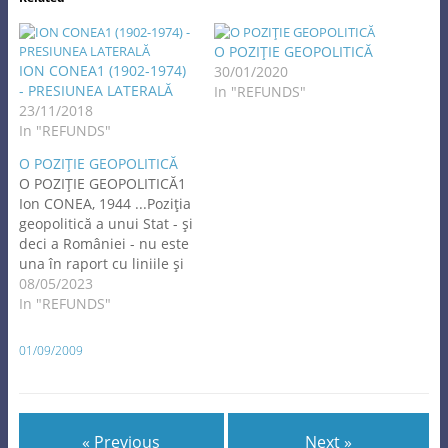
O POZIŢIE GEOPOLITICĂ
ION CONEA1 (1902-1974)
30/01/2020
- PRESIUNEA LATERALĂ
In "REFUNDS"
23/11/2018
In "REFUNDS"
O POZIŢIE GEOPOLITICĂ
O POZIŢIE GEOPOLITICĂ1
Ion CONEA, 1944 ...Poziţia
geopolitică a unui Stat - şi
deci a României - nu este
una în raport cu liniile şi
formele fizice ale feţii
08/05/2023
pământului (aceea, am
In "REFUNDS"
spus, este poziţia
geografică!). O poziţie
01/09/2009
geopolitică nu se
defineşte prin sau în
funcţie de Dunăre, de
Tisa,…
« Previous
Next »