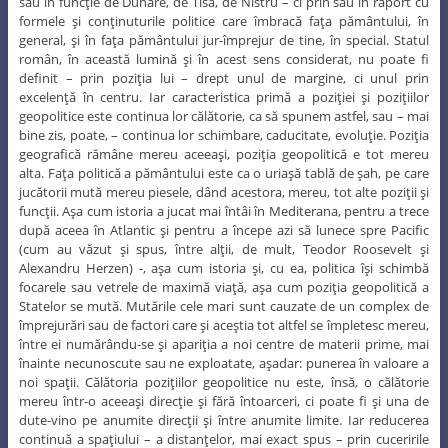
sau în funcţie de Dunăre, de Tisa, de Nistru – ci prin sau în raport cu
formele şi conţinuturile politice care îmbracă faţa pământului, în
general, şi în faţa pământului jur-împrejur de tine, în special. Statul
român, în această lumină şi în acest sens considerat, nu poate fi
definit – prin poziţia lui – drept unul de margine, ci unul prin
excelenţă în centru. Iar caracteristica primă a poziţiei şi poziţiilor
geopolitice este continua lor călătorie, ca să spunem astfel, sau – mai
bine zis, poate, – continua lor schimbare, caducitate, evoluţie. Poziţia
geografică rămâne mereu aceeaşi, poziţia geopolitică e tot mereu
alta. Faţa politică a pământului este ca o uriaşă tablă de şah, pe care
jucătorii mută mereu piesele, dând acestora, mereu, tot alte poziţii şi
funcţii. Aşa cum istoria a jucat mai întâi în Mediterana, pentru a trece
după aceea în Atlantic şi pentru a începe azi să lunece spre Pacific
(cum au văzut şi spus, între alţii, de mult, Teodor Roosevelt şi
Alexandru Herzen) -, aşa cum istoria şi, cu ea, politica îşi schimbă
focarele sau vetrele de maximă viaţă, aşa cum poziţia geopolitică a
Statelor se mută. Mutările cele mari sunt cauzate de un complex de
împrejurări sau de factori care şi aceştia tot altfel se împletesc mereu,
între ei numărându-se şi apariţia a noi centre de materii prime, mai
înainte necunoscute sau ne exploatate, aşadar: punerea în valoare a
noi spaţii. Călătoria poziţiilor geopolitice nu este, însă, o călătorie
mereu într-o aceeaşi direcţie şi fără întoarceri, ci poate fi şi una de
dute-vino pe anumite direcţii şi între anumite limite. Iar reducerea
continuă a spaţiului – a distanţelor, mai exact spus – prin cuceririle