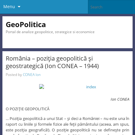
Menu
GeoPolitica
Portal de analize geopolitice, strategice si economice
România – poziţia geopolitică şi
geostrategică (Ion CONEA – 1944)
Posted by
CONEA Ion
Ion CONEA
O POZIŢIE GEOPOLITICĂ
… Poziţia geopolitică a unui Stat – şi deci a României – nu este una în
raport cu liniile şi formele fizice ale feţii pământului (aceea, am spus,
este poziţia geografică!). O poziţie geopolitică nu se defineşte prin