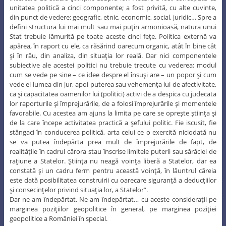
unitatea politică a cinci componente; a fost privită, cu alte cuvinte,
din punct de vedere: geografic, etnic, economic, social, juridic… Spre a
defini structura lui mai mult sau mai puţin armonioasă, natura unui
Stat trebuie lămurită pe toate aceste cinci feţe. Politica externă va
apărea, în raport cu ele, ca răsărind oarecum organic, atât în bine cât
şi în rău, din analiza, din situaţia lor reală. Dar nici componentele
subiective ale acestei politici nu trebuie trecute cu vederea: modul
cum se vede pe sine – ce idee despre el însuşi are – un popor şi cum
vede el lumea din jur, apoi puterea sau vehemenţa lui de afectivitate,
ca şi capacitatea oamenilor lui (politici) activi de a despica cu judecata
lor raporturile şi împrejurările, de a folosi împrejurările şi momentele
favorabile. Cu acestea am ajuns la limita pe care se opreşte ştiinţa şi
de la care începe activitatea practică a şefului politic. Fie iscusit, fie
stângaci în conducerea politică, arta celui ce o exercită niciodată nu
se va putea îndepărta prea mult de împrejurările de fapt, de
realităţile în cadrul cărora stau înscrise limitele puterii sau sărăciei de
raţiune a Statelor. Ştiinţa nu neagă voinţa liberă a Statelor, dar ea
constată şi un cadru ferm pentru această voinţă, în lăuntrul căreia
este dată posibilitatea construirii cu oarecare siguranţă a deducţiilor
şi consecinţelor privind situaţia lor, a Statelor”.
Dar ne-am îndepărtat. Ne-am îndepărtat… cu aceste consideraţii pe
marginea poziţiilor geopolitice în general, pe marginea poziţiei
geopolitice a României în special.