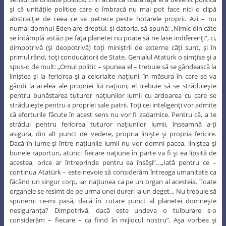
şi că unităţile politice care o îmbracă nu mai pot face nici o clipă
abstracţie de ceea ce se petrece peste hotarele proprii. Azi – nu
numai domnul Eden are dreptul, şi datoria, să spună: „Nimic din câte
se întâmplă astăzi pe faţa planetei nu poate să ne lase indiferenţi”, ci,
dimpotrivă (şi deopotrivă) toţi miniştrii de externe câţi sunt, şi în
primul rând, toţi conducătorii de State. Genialul Atatürk o simţise şi a
spus-o de mult: „Omul politic – spunea el – trebuie să se gândească la
liniştea şi la fericirea şi a celorlalte naţiuni, în măsura în care se va
gândi la acelea ale propriei lui naţiuni; el trebuie să se străduieşte
pentru bunăstarea tuturor naţiunilor lumii cu ardoarea cu care se
străduieşte pentru a propriei sale patrii. Toţi cei inteligenţi vor admite
că eforturile făcute în acest sens nu vor fi zadarnice. Pentru că, a te
strădui pentru fericirea tuturor naţiunilor lumii, înseamnă a-ţi
asigura, din alt punct de vedere, propria linişte şi propria fericire.
Dacă în lume şi între naţiunile lumii nu vor domni pacea, liniştea şi
bunele raporturi, atunci fiecare naţiune în parte va fi şi ea lipsită de
acestea, orice ar întreprinde pentru ea însăşi”…„Iată pentru ce –
continua Atatürk – este nevoie să considerăm întreaga umanitate ca
făcând un singur corp, iar naţiunea ca pe un organ al acesteia. Toate
organele se resimt de pe urma unei dureri la un deget… Nu trebuie să
spunem: ce-mi pasă, dacă în cutare punct al planetei domneşte
nesiguranţa? Dimpotrivă, dacă este undeva o tulburare s-o
considerăm – fiecare – ca fiind în mijlocul nostru”. Aşa vorbea şi