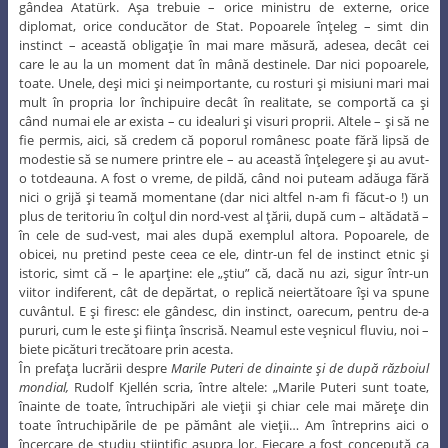
gândea Atatürk. Aşa trebuie – orice ministru de externe, orice
diplomat, orice conducător de Stat. Popoarele înţeleg – simt din
instinct – această obligaţie în mai mare măsură, adesea, decât cei
care le au la un moment dat în mână destinele. Dar nici popoarele,
toate. Unele, deşi mici şi neimportante, cu rosturi şi misiuni mari mai
mult în propria lor închipuire decât în realitate, se comportă ca şi
când numai ele ar exista – cu idealuri şi visuri proprii. Altele – şi să ne
fie permis, aici, să credem că poporul românesc poate fără lipsă de
modestie să se numere printre ele – au această înţelegere şi au avut-
o totdeauna. A fost o vreme, de pildă, când noi puteam adăuga fără
nici o grijă şi teamă momentane (dar nici altfel n-am fi făcut-o !) un
plus de teritoriu în colţul din nord-vest al ţării, după cum – altădată –
în cele de sud-vest, mai ales după exemplul altora. Popoarele, de
obicei, nu pretind peste ceea ce ele, dintr-un fel de instinct etnic şi
istoric, simt că – le aparţine: ele „ştiu” că, dacă nu azi, sigur într-un
viitor indiferent, cât de depărtat, o replică neiertătoare îşi va spune
cuvântul. E şi firesc: ele gândesc, din instinct, oarecum, pentru de-a
pururi, cum le este şi fiinţa înscrisă. Neamul este veşnicul fluviu, noi –
biete picături trecătoare prin acesta.
În prefaţa lucrării despre
Marile Puteri de dinainte şi de după războiul
mondial,
Rudolf Kjellén scria, între altele: „Marile Puteri sunt toate,
înainte de toate, întruchipări ale vieţii şi chiar cele mai măreţe din
toate întruchipările de pe pământ ale vieţii… Am întreprins aici o
încercare de studiu ştiinţific asupra lor. Fiecare a fost concepută ca