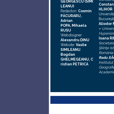
GEORGESCU (SIMI
Constan
LEANU)
HLIHOR
Redactori:
Cosmin
Universit
PĂCURARU,
Bucureşti
Adrian
A
liodor
POPA, Mihaela
–
Univers
RUSU
Hyperion
Webdisigner:
Ioana R
Alexandru DINU
Societat
Website:
Vasile
Ştiinţe Is
SIMILEANU
,
România
Bogdan
Radu S
GHELMEGEANU, C
Institutul
ristian PETRICĂ
Geografie
Academi