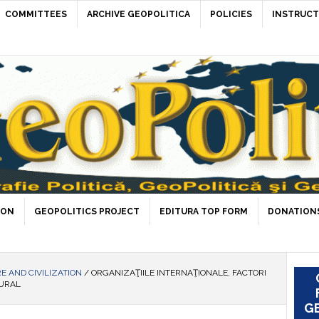
COMMITTEES
ARCHIVE GEOPOLITICA
POLICIES
INSTRUCT
ION
GEOPOLITICS PROJECT
EDITURA TOP FORM
DONATIONS
E AND CIVILIZATION
/
ORGANIZAŢIILE INTERNAŢIONALE, FACTORI
TURAL
GE