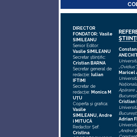
COL
DIRECTOR
REFER
FONDATOR:
Vasile
ŞTIINŢ
SIMILEANU
Senior Editor:
C
onstan
Vasile SIMILEANU
ANECHI
Secretar ştiinţific:
Universit
Cristian BARNA
„Ovidius”
Secretar general de
Maricel
redacţie:
Iulian
Universit
I
FTIMI
Naţional
Secretar de
Apărare „
redacţie:
Monica M
Bucureşt
UȚU
Cristia
Coperta şi grafica:
Universit
Vasile
Bucureşt
SIMILEANU, Andre
Adrian F
i MITUCĂ
Universit
Redactor Şef:
„Andrei
Ş
Cristina
Constanţ