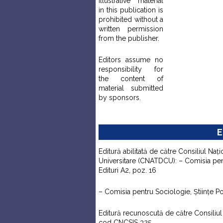
illustrative material
in this publication is
prohibited without a
written permission
from the publisher.
Editors assume no
responsibility for
the content of
material submitted
by sponsors.
E
Editură abilitată de către Consiliul Naţi
Universitare (CNATDCU): – Comisia pentr
Edituri A2, poz. 16
– Comisia pentru Sociologie, Ştiinţe Pol
Editură recunoscută de către Consiliul N
cod CNCSIS 325