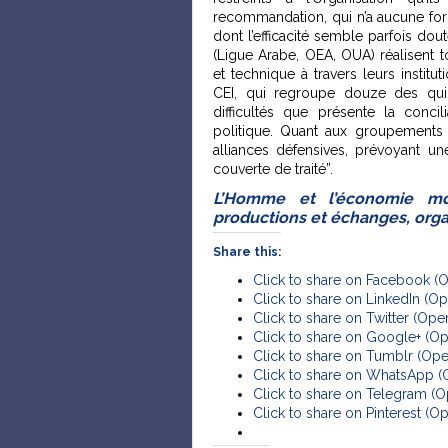
recommandation, qui n’a aucune force
dont l’efficacité semble parfois dou
(Ligue Arabe, OEA, OUA) réalisent
et technique à travers leurs instit
CEI, qui regroupe douze des quinz
difficultés que présente la concil
politique. Quant aux groupements 
alliances défensives, prévoyant u
couverte de traité”.
L’Homme et l’économie mon
productions et échanges, organi
Share this:
Click to share on Facebook (
Click to share on LinkedIn (
Click to share on Twitter (Op
Click to share on Google+ (O
Click to share on Tumblr (Op
Click to share on WhatsApp 
Click to share on Telegram (
Click to share on Pinterest (