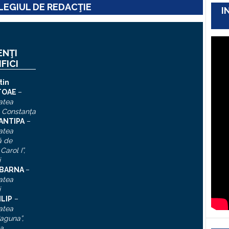
EGIUL DE REDACŢIE
I
ENŢI
IFICI
tin
TOAE
–
atea
, Constanţa
 ANTIPA
–
atea
ă de
Carol I”
,
i
n BARNA
–
atea
i
ILIP
–
atea
aguna”,
a