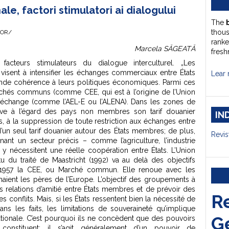
ale, factori stimulatori ai dialogului
The
thou
HOR/
ranke
Marcela SĂGEATĂ
fresh
, facteurs stimulateurs du dialogue interculturel. „Les
isent à intensifier les échanges commerciaux entre États
Lear 
de cohérence à leurs politiques économiques. Parmi ces
chés communs (comme CEE, qui est à l’origine de l’Union
-échange (comme l’AEL-E ou l’ALENA). Dans les zones de
rve à l’égard des pays non membres son tarif douanier
IN
à la suppression de toute restriction aux échanges entre
 d’un seul tarif douanier autour des États membres; de plus,
Revis
nt un secteur précis – comme l’agriculture, l’industrie
es) y nécessitent une réelle coopération entre États. L’Union
 du traité de Maastricht (1992) va au delà des objectifs
n 1957 la CEE, ou Marché commun. Elle renoue avec les
maient les pères de l’Europe. L’objectif des groupements à
es relations d’amitié entre États membres et de prévoir des
R
 conflits. Mais, si les États ressentent bien la nécessité de
ns les faits, les limitations de souveraineté qu’implique
G
nationale. C’est pourquoi ils ne concèdent que des pouvoirs
ls constituent: il s’agit généralement d’un pouvoir de