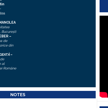
tin
–
atea
 MANOLEA
itatea
, Bucureşti
IEBER –
ea de
torice din
ĂGEATĂ
–
 de
 al
ei Române
NOTES