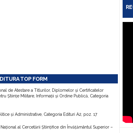
RE
DITURA TOP FORM
onal de Atestare a Titlurilor, Diplomelor şi Certificatelor
u Ştiinţe Militare, Informaţii şi Ordine Publică, Categoria
itice şi Administrative, Categoria Edituri A2, poz. 17
aţional al Cercetării Ştiinţifice din Învăţământul Superior –