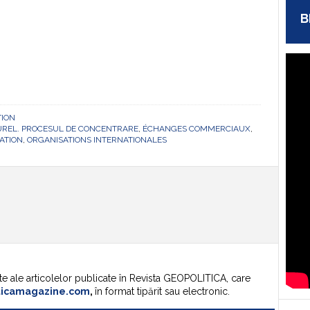
B
TION
UREL. PROCESUL DE CONCENTRARE
,
ÉCHANGES COMMERCIAUX
,
ATION
,
ORGANISATIONS INTERNATIONALES
te ale articolelor publicate în Revista GEOPOLITICA, care
ticamagazine.com
,
în format tipărit sau electronic.