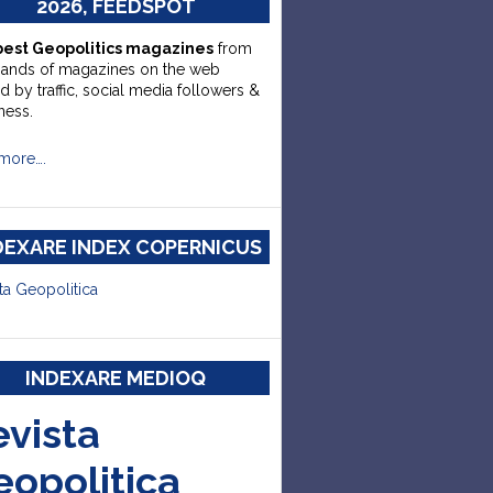
2026, FEEDSPOT
best Geopolitics magazines
from
sands of magazines on the web
d by traffic, social media followers &
ness.
more….
DEXARE INDEX COPERNICUS
ta Geopolitica
INDEXARE MEDIOQ
evista
eopolitica