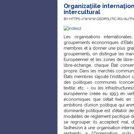
Organizaţiile internaţion
intercultural
BY HTTPS://WWW.GEOPOLITIC.RO/AUT
Les organisations internationales
groupements économiques d’Etats v
membres et à donner une plus gran
groupements, on distingue les mar
Européenne) et les zones de libre
libre-échange, chaque État conse
propre. Dans les marchés communs, 
États membres s’ajoute l’institution
des politiques communes (concerna
textile, etc. – ou les infrastructur
européenne créée eu 1993 en vertu
économiques que s’était fixés e
ambitions d’union politique qui ani
dominante politique est d’établir d
modalités de règlement pacifique des
se regrouper, ils acceptent mal, da
l’adhésion à une organisation inter
restreints à l’Organisation qu’i