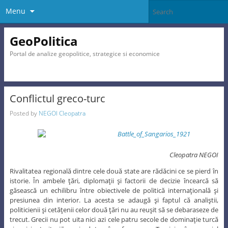
Menu
GeoPolitica
Portal de analize geopolitice, strategice si economice
Conflictul greco-turc
Posted by
NEGOI Cleopatra
Cleopatra NEGOI
Rivalitatea regională dintre cele două state are rădăcini ce se pierd în
istorie. În ambele ţări, diplomaţii şi factorii de decizie încearcă să
găsească un echilibru între obiectivele de politică internaţională şi
presiunea din interior. La acesta se adaugă şi faptul că analiştii,
politicienii şi cetăţenii celor două ţări nu au reuşit să se debaraseze de
trecut. Grecii nu pot uita nici azi cele patru secole de dominaţie turcă