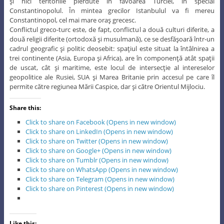
şi nici teritoriile pierdute în favoarea Turciei, în special
Constantinopolul. În mintea grecilor Istanbulul va fi mereu
Constantinopol, cel mai mare oraş grecesc.
Conflictul greco-turc este, de fapt, conflictul a două culturi diferite, a
două religii diferite (ortodoxă şi musulmană), ce se desfăşoară într-un
cadrul geografic şi politic deosebit: spaţiul este situat la întâlnirea a
trei continente (Asia, Europa şi Africa), are în componenţă atât spaţii
de uscat, cât şi maritime, este locul de intersecţie al intereselor
geopolitice ale Rusiei, SUA şi Marea Britanie prin accesul pe care îl
permite către regiunea Mării Caspice, dar şi către Orientul Mijlociu.
Share this:
Click to share on Facebook (Opens in new window)
Click to share on LinkedIn (Opens in new window)
Click to share on Twitter (Opens in new window)
Click to share on Google+ (Opens in new window)
Click to share on Tumblr (Opens in new window)
Click to share on WhatsApp (Opens in new window)
Click to share on Telegram (Opens in new window)
Click to share on Pinterest (Opens in new window)
Like this: