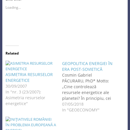
Loading...
Related
GEOPOLITICA ENERGIEI ÎN
ERA POST-SOVIETICĂ
ASIMETRIA RESURSELOR
Cosmin Gabriel
ENERGETICE
PĂCURARU, PhD* Motto:
30/09/2007
„Cine controlează
In "nr. 3 (23/2007):
resursele energetice ale
Asimetria resurselor
planetei? În principiu, cei
energetice"
care au o strategie pentru
07/05/2018
asta.”
In "GEOECONOMY"
Mehmet
Ogutcu, analist al pieţei