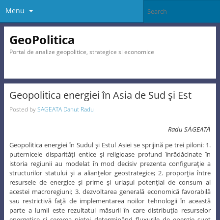
Menu
GeoPolitica
Portal de analize geopolitice, strategice si economice
Geopolitica energiei în Asia de Sud şi Est
Posted by
SAGEATA Danut Radu
Radu SǍGEATǍ
Geopolitica energiei în Sudul şi Estul Asiei se sprijină pe trei piloni: 1.
puternicele disparităţi entice şi religioase profund înrădăcinate în
istoria regiunii au modelat în mod decisiv prezenta configuraţie a
structurilor statului şi a alianţelor geostrategice; 2. proporţia între
resursele de energice şi prime şi uriaşul potenţial de consum al
acestei macroregiuni; 3. dezvoltarea generală economică favorabilă
sau restrictivă faţă de implementarea noilor tehnologii în această
parte a lumii este rezultatul măsurii în care distribuţia resurselor
energetice şi cererea pieţei determinând fluxurile de energie sunt