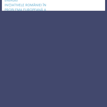
de energie[1] Abstract.
INIŢIATIVELE ROMÂNIEI ÎN
Federaţia Rusă a
PROBLEMA EUROPEANĂ A
dezvoltat un patern în
ENERGIEI
războiul hibrid, pe care îl
03/04/2019
duce pentru a recăpăta
In "GEOECONOMY"
statutul de putere
mondială încă din…
27/09/2007
« Previous
Next »
View Full Site
Now Available!
Download WordPress for Android
Proudly powered by WordPress