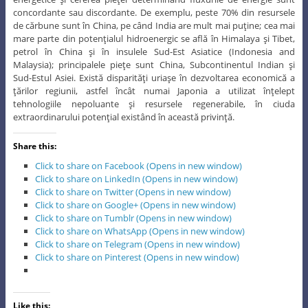
concordante sau discordante. De exemplu, peste 70% din resursele
de cărbune sunt în China, pe când India are mult mai puţine; cea mai
mare parte din potenţialul hidroenergic se află în Himalaya şi Tibet,
petrol în China şi în insulele Sud-Est Asiatice (Indonesia and
Malaysia); principalele pieţe sunt China, Subcontinentul Indian şi
Sud-Estul Asiei. Există disparităţi uriaşe în dezvoltarea economică a
ţărilor regiunii, astfel încât numai Japonia a utilizat înţelept
tehnologiile nepoluante şi resursele regenerabile, în ciuda
extraordinarului potenţial existând în această privinţă.
Share this:
Click to share on Facebook (Opens in new window)
Click to share on LinkedIn (Opens in new window)
Click to share on Twitter (Opens in new window)
Click to share on Google+ (Opens in new window)
Click to share on Tumblr (Opens in new window)
Click to share on WhatsApp (Opens in new window)
Click to share on Telegram (Opens in new window)
Click to share on Pinterest (Opens in new window)
Like this: