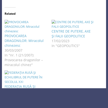
Related
CENTRE DE PUTERE, AXE
PROVOCAREA
ŞI FALII GEOPOLITICE
DRAGONILOR: Miracolul
17/02/2023
chinezesc
In "GEOPOLITICS"
30/03/2007
In "nr. 1 (21/2007):
Provocarea dragonilor –
miracolul chinez"
FEDERAŢIA RUSĂ ŞI
ECHILIBRUL DE PUTERE ÎN
SECOLUL XXI
22/11/2018
In "UNIVERSITAS"