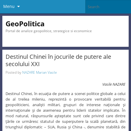
Menu
GeoPolitica
Portal de analize geopolitice, strategice si economice
Destinul Chinei în jocurile de putere ale
secolului XXI
Posted by
NAZARE Marian Vasile
Vasile NAZARE
Destinul Chinei, în ecuaţia de putere a scenei politice globale a celui
de al treilea mileniu, reprezintă o provocare veritabilă pentru
geopoliticieni, analişti militari, grupuri de interese naţionale şi
internaţionale şi de asemenea pentru liderii statelor implicate. În
mod natural, răspunsurile aşteptate sunt cele privind care dintre
ţările ce urmăresc statutul de superputere la scală planetară, din
triunghiul diplomatic – SUA, Rusia şi China -, denumire stabilită de