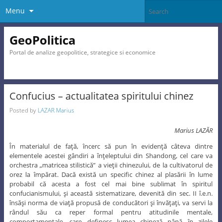
Menu
GeoPolitica
Portal de analize geopolitice, strategice si economice
Confucius – actualitatea spiritului chinez
Posted by
LAZAR Marius
Marius LAZĂR
În materialul de faţă, încerc să pun în evidenţă câteva dintre
elementele acestei gândiri a înţeleptului din Shandong, cel care va
orchestra „matricea stilistică” a vieţii chinezului, de la cultivatorul de
orez la împărat. Dacă există un specific chinez al plasării în lume
probabil că acesta a fost cel mai bine sublimat în spiritul
confucianismului, şi această sistematizare, devenită din sec. II î.e.n.
însăşi norma de viaţă propusă de conducători şi învăţaţi, va servi la
rândul său ca reper formal pentru atitudinile mentale,
comportamentale, care definesc lumea chineză până în zilele