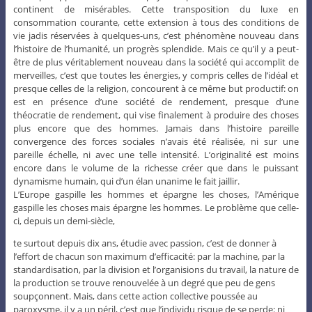
continent de misérables. Cette transposition du luxe en
consommation courante, cette extension à tous des conditions de
vie jadis réservées à quelques-uns, c’est phénomène nouveau dans
l’histoire de l’humanité, un progrès splendide. Mais ce qu’il y a peut-
être de plus véritablement nouveau dans la société qui accomplit de
merveilles, c’est que toutes les énergies, y compris celles de l’idéal et
presque celles de la religion, concourent à ce même but productif: on
est en présence d’une société de rendement, presque d’une
théocratie de rendement, qui vise finalement à produire des choses
plus encore que des hommes. Jamais dans l’histoire pareille
convergence des forces sociales n’avais été réalisée, ni sur une
pareille échelle, ni avec une telle intensité. L’originalité est moins
encore dans le volume de la richesse créer que dans le puissant
dynamisme humain, qui d’un élan unanime le fait jaillir.
L’Europe gaspille les hommes et épargne les choses, l’Amérique
gaspille les choses mais épargne les hommes. Le problème que celle-
ci, depuis un demi-siècle,
te surtout depuis dix ans, étudie avec passion, c’est de donner à
l’effort de chacun son maximum d’efficacité: par la machine, par la
standardisation, par la division et l’organisions du travail, la nature de
la production se trouve renouvelée à un degré que peu de gens
soupçonnent. Mais, dans cette action collective poussée au
paroxysme, il y a un péril, c’est que l’individu risque de se perde: ni