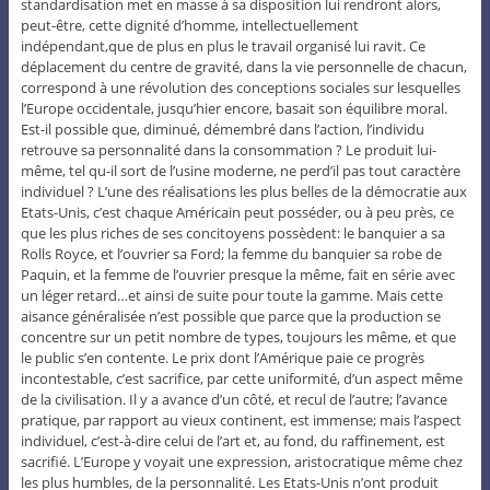
standardisation met en masse à sa disposition lui rendront alors,
peut-être, cette dignité d’homme, intellectuellement
indépendant,que de plus en plus le travail organisé lui ravit. Ce
déplacement du centre de gravité, dans la vie personnelle de chacun,
correspond à une révolution des conceptions sociales sur lesquelles
l’Europe occidentale, jusqu’hier encore, basait son équilibre moral.
Est-il possible que, diminué, démembré dans l’action, l’individu
retrouve sa personnalité dans la consommation ? Le produit lui-
même, tel qu-il sort de l’usine moderne, ne perd’il pas tout caractère
individuel ? L’une des réalisations les plus belles de la démocratie aux
Etats-Unis, c’est chaque Américain peut posséder, ou à peu près, ce
que les plus riches de ses concitoyens possèdent: le banquier a sa
Rolls Royce, et l’ouvrier sa Ford; la femme du banquier sa robe de
Paquin, et la femme de l’ouvrier presque la même, fait en série avec
un léger retard…et ainsi de suite pour toute la gamme. Mais cette
aisance généralisée n’est possible que parce que la production se
concentre sur un petit nombre de types, toujours les même, et que
le public s’en contente. Le prix dont l’Amérique paie ce progrès
incontestable, c’est sacrifice, par cette uniformité, d’un aspect même
de la civilisation. Il y a avance d’un côté, et recul de l’autre; l’avance
pratique, par rapport au vieux continent, est immense; mais l’aspect
individuel, c’est-à-dire celui de l’art et, au fond, du raffinement, est
sacrifié. L’Europe y voyait une expression, aristocratique même chez
les plus humbles, de la personnalité. Les Etats-Unis n’ont produit