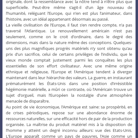
originale, dont la ressemblance avec la nôtre tend à n’être plus que
superficielle. Peut-être même s’agit-il d’un âge nouveau de
l’humanité, reléguant l’Europe, qui n’en est plus l’animateur, dans
l’histoire, avec un idéal appartenant désormais au passé.
La vieille civilisation de l’Europe, il faut s’en rendre compte, n’a pas
traversé l’Atlantique. Le renouvellement américain n’est pas
seulement, comme on le croit d’ordinaire, dans le degré des
dimensions, mais dans la nature même des conceptions. Quelques-
uns des plus magnifiques progrès matériels n’y sont obtenu qu’au
prix d’un sacrifice, celui de certains privilèges de l’individu, que le
vieux monde comptait justement parmi les conquêtes les plus
essentielles de son effort civilisateur. Avec une même origine
ethnique et religieuse, l’Europe et l’Amérique tendent à diverger
maintenant dans leur hiérarchie des valeurs. La guerre, en instaurant
prématurément les États-Unis dans une position d’irrésistible
hégémonie matérielle, a mûri ce contraste, où l’Américain trouve un
sujet d’orgueil, mais l’Européen la nostalgie d’une atmosphère
menacée de disparaître.
Au point de vie économique, l’Amérique est saine: sa prospérité, en
de crises périodiques, repose sur une abondance énorme de
ressources naturelles, sur une efficacité hors de pair de la production
organisée. La maîtrise du produit matériel mis à la disposition de
l’homme y atteint un degré inconnu ailleurs: vue des Etats-Unis.
L’Europe apparaît comme un pays de pauvres, l’Asie comme un