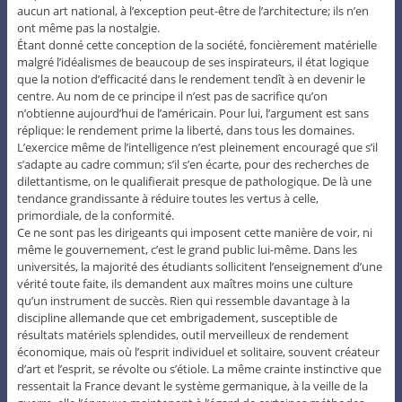
aucun art national, à l’exception peut-être de l’architecture; ils n’en
ont même pas la nostalgie.
Étant donné cette conception de la société, foncièrement matérielle
malgré l’idéalismes de beaucoup de ses inspirateurs, il état logique
que la notion d’efficacité dans le rendement tendît à en devenir le
centre. Au nom de ce principe il n’est pas de sacrifice qu’on
n’obtienne aujourd’hui de l’américain. Pour lui, l’argument est sans
réplique: le rendement prime la liberté, dans tous les domaines.
L’exercice même de l’intelligence n’est pleinement encouragé que s’il
s’adapte au cadre commun; s’il s’en écarte, pour des recherches de
dilettantisme, on le qualifierait presque de pathologique. De là une
tendance grandissante à réduire toutes les vertus à celle,
primordiale, de la conformité.
Ce ne sont pas les dirigeants qui imposent cette manière de voir, ni
même le gouvernement, c’est le grand public lui-même. Dans les
universités, la majorité des étudiants sollicitent l’enseignement d’une
vérité toute faite, ils demandent aux maîtres moins une culture
qu’un instrument de succès. Rien qui ressemble davantage à la
discipline allemande que cet embrigadement, susceptible de
résultats matériels splendides, outil merveilleux de rendement
économique, mais où l’esprit individuel et solitaire, souvent créateur
d’art et l’esprit, se révolte ou s’étiole. La même crainte instinctive que
ressentait la France devant le système germanique, à la veille de la