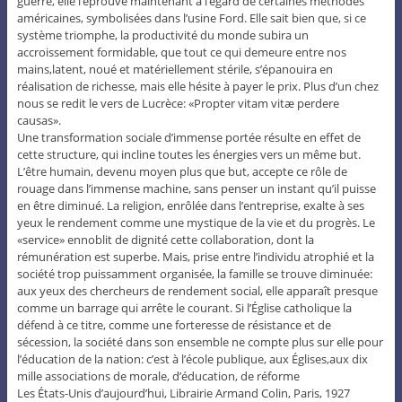
guerre, elle l’éprouve maintenant à l’égard de certaines méthodes
américaines, symbolisées dans l’usine Ford. Elle sait bien que, si ce
système triomphe, la productivité du monde subira un
accroissement formidable, que tout ce qui demeure entre nos
mains,latent, noué et matériellement stérile, s’épanouira en
réalisation de richesse, mais elle hésite à payer le prix. Plus d’un chez
nous se redit le vers de Lucrèce: «Propter vitam vitæ perdere
causas».
Une transformation sociale d’immense portée résulte en effet de
cette structure, qui incline toutes les énergies vers un même but.
L’être humain, devenu moyen plus que but, accepte ce rôle de
rouage dans l’immense machine, sans penser un instant qu’il puisse
en être diminué. La religion, enrôlée dans l’entreprise, exalte à ses
yeux le rendement comme une mystique de la vie et du progrès. Le
«service» ennoblit de dignité cette collaboration, dont la
rémunération est superbe. Mais, prise entre l’individu atrophié et la
société trop puissamment organisée, la famille se trouve diminuée:
aux yeux des chercheurs de rendement social, elle apparaît presque
comme un barrage qui arrête le courant. Si l’Église catholique la
défend à ce titre, comme une forteresse de résistance et de
sécession, la société dans son ensemble ne compte plus sur elle pour
l’éducation de la nation: c’est à l’école publique, aux Églises,aux dix
mille associations de morale, d’éducation, de réforme
Les États-Unis d’aujourd’hui, Librairie Armand Colin, Paris, 1927