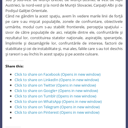
Austrieci, la nord-vest şi la nord de Munţii Slovaciei, Carpaţii Albi şi de
Podişul Galiţiei Orientale.
Când ne gândim la acest spaţiu, avem în vedere marile linii de forţă
pe care s-au mişcat populaţiile, zonele de confruntare, obiectivele
urmărite, modul cum s-au stabilit frontierele, percepţia spaţiului –
izvor de către populaţiile de aici, relaţiile dintre ele, confruntările şi
rezultatul lor, constituirea statelor naţionale, aspiraţiile, speranţele,
împlinirile şi dezamăgirile lor, confruntările de interese, factorii de
stabilitate şi cei de instabilitate şi, mai ales, faliile care s-au tot deschis
şi rareori s-au închis în acest spaţiu şi pe aceste culoare.
Share this:
Click to share on Facebook (Opens in new window)
Click to share on LinkedIn (Opens in new window)
Click to share on Twitter (Opens in new window)
Click to share on Google+ (Opens in new window)
Click to share on Tumblr (Opens in new window)
Click to share on WhatsApp (Opens in new window)
Click to share on Telegram (Opens in new window)
Click to share on Pinterest (Opens in new window)