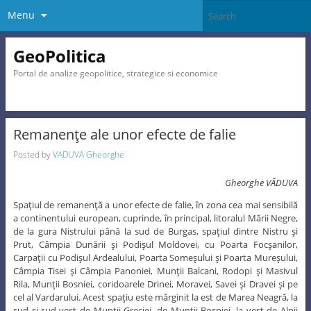
Menu
GeoPolitica
Portal de analize geopolitice, strategice si economice
Remanenţe ale unor efecte de falie
Posted by
VADUVA Gheorghe
Gheorghe VĂDUVA
Spaţiul de remanenţă a unor efecte de falie, în zona cea mai sensibilă
a continentului european, cuprinde, în principal, litoralul Mării Negre,
de la gura Nistrului până la sud de Burgas, spaţiul dintre Nistru şi
Prut, Câmpia Dunării şi Podişul Moldovei, cu Poarta Focşanilor,
Carpaţii cu Podişul Ardealului, Poarta Someşului şi Poarta Mureşului,
Câmpia Tisei şi Câmpia Panoniei, Munţii Balcani, Rodopi şi Masivul
Rila, Munţii Bosniei, coridoarele Drinei, Moravei, Savei şi Dravei şi pe
cel al Vardarului. Acest spaţiu este mărginit la est de Marea Neagră, la
sud şi sud-vest de Munţii Greciei, de Munţii Bosniei, la vest de Alpii