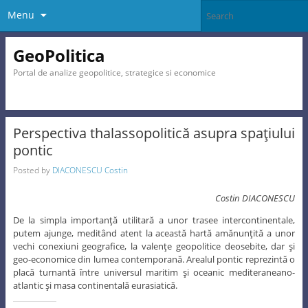
Menu
GeoPolitica
Portal de analize geopolitice, strategice si economice
Perspectiva thalassopolitică asupra spaţiului
pontic
Posted by
DIACONESCU Costin
Costin DIACONESCU
De la simpla importanţă utilitară a unor trasee intercontinentale,
putem ajunge, meditând atent la această hartă amănunţită a unor
vechi conexiuni geografice, la valenţe geopolitice deosebite, dar şi
geo-economice din lumea contemporană. Arealul pontic reprezintă o
placă turnantă între universul maritim şi oceanic mediteraneano-
atlantic şi masa continentală eurasiatică.