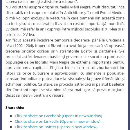
la ceea ce se numeşte „histoire à rebours”.
Nu voi stărui asupra originii numelui Mării Negre, mult discutat, încă
discutabil, nici asupra rolului ei în Antichitate şi în zorii Evului Mediu ,
ci mă voi opri exclusiv la veacurile în care oamenii din această zonă
au fost şi sunt consideraţi a fi avut un rost de importanţă mondială.
Evident, mă refer la anii cuprinşi între mijlocul secolului al XIII-lea şi al
celui de al XV-lea.
Am făcut această încadrare temporală deoarece, până la Cruciada a
IV-a (1202-1204), Imperiul Bizantin a avut forţa necesară să oprească
trecerea oricăror corăbii prin strâmtorile Bosfor şi Dardanele. S-a
procedat astfel deoarece basileii şi guvernele lor socoteau produsele
populaţiei de pe litoralul Mării Negre de extremă importanţă pentru
aprovizionarea capitalei. Ei ştiau bine din trecutul zbuciumatei lor
istorii că orice tulburare a aprovizionării cu alimente a populaţiei
constantinopolitane putea duce la răscoale şi la grave frământări şi
schimbări politice. Ca atare, se proceda astfel căci în palatul basileilor
din Constantinopol se ştia bine că era mai uşor să previi o acţiune
decât să intervii pentru a o repara.
Share this:
Click to share on Facebook (Opens in new window)
Click to share on LinkedIn (Opens in new window)
Click to share on Twitter (Opens in new window)