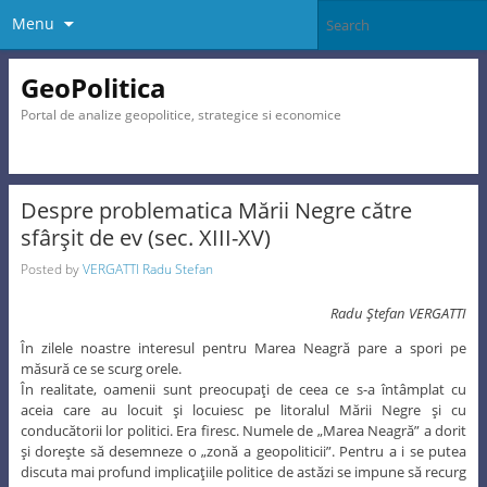
Menu
GeoPolitica
Portal de analize geopolitice, strategice si economice
Despre problematica Mării Negre către
sfârşit de ev (sec. XIII-XV)
Posted by
VERGATTI Radu Stefan
Radu Ştefan VERGATTI
În zilele noastre interesul pentru Marea Neagră pare a spori pe
măsură ce se scurg orele.
În realitate, oamenii sunt preocupaţi de ceea ce s-a întâmplat cu
aceia care au locuit şi locuiesc pe litoralul Mării Negre şi cu
conducătorii lor politici. Era firesc. Numele de „Marea Neagră” a dorit
şi doreşte să desemneze o „zonă a geopoliticii”. Pentru a i se putea
discuta mai profund implicaţiile politice de astăzi se impune să recurg