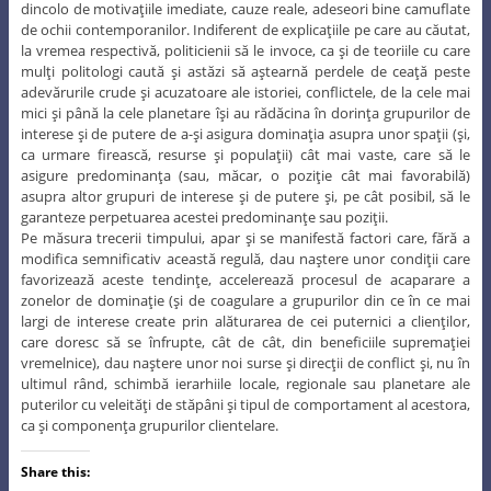
dincolo de motivaţiile imediate, cauze reale, adeseori bine camuflate
de ochii contemporanilor. Indiferent de explicaţiile pe care au căutat,
la vremea respectivă, politicienii să le invoce, ca şi de teoriile cu care
mulţi politologi caută şi astăzi să aştearnă perdele de ceaţă peste
adevărurile crude şi acuzatoare ale istoriei, conflictele, de la cele mai
mici şi până la cele planetare îşi au rădăcina în dorinţa grupurilor de
interese şi de putere de a-şi asigura dominaţia asupra unor spaţii (şi,
ca urmare firească, resurse şi populaţii) cât mai vaste, care să le
asigure predominanţa (sau, măcar, o poziţie cât mai favorabilă)
asupra altor grupuri de interese şi de putere şi, pe cât posibil, să le
garanteze perpetuarea acestei predominanţe sau poziţii.
Pe măsura trecerii timpului, apar şi se manifestă factori care, fără a
modifica semnificativ această regulă, dau naştere unor condiţii care
favorizează aceste tendinţe, accelerează procesul de acaparare a
zonelor de dominaţie (şi de coagulare a grupurilor din ce în ce mai
largi de interese create prin alăturarea de cei puternici a clienţilor,
care doresc să se înfrupte, cât de cât, din beneficiile supremaţiei
vremelnice), dau naştere unor noi surse şi direcţii de conflict şi, nu în
ultimul rând, schimbă ierarhiile locale, regionale sau planetare ale
puterilor cu veleităţi de stăpâni şi tipul de comportament al acestora,
ca şi componenţa grupurilor clientelare.
Share this: