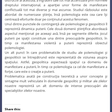
distructiv al acestuia, a îngrădirii sale tot mai accentuate prin normele
dreptului internaţional, a apariţiei unor forme de manifestare
conflictuală tot mai diverse şi mai ascunse. Studiul războiului este
abordat de numeroase ştiinţe, însă polemologia este cea care îşi
centrează eforturile doar pe conţinutul acestui fenomen.
Unul dintre punctele de contingenţă ale polemologiei şi geopoliticii îl
reprezintă dinamica puterii. Cele două domenii ştiinţifice abordează
aspectul menţionat pe aceeaşi axă, însă pe segmente diferite. Jocul
puterii pe spaţii constituie una dintre preocupările geopoliticii, în
timp ce manifestarea violentă a puterii reprezintă obiectul
polemologiei.
Un alt punct în care problematicile de studiu ale polemologiei şi
geopoliticii se întrepătrund este reprezentată de viziunea asupra
spaţiului. Astfel, geopolitica aspectează spaţiul ca domeniu de
manifestare a puterii, în timp ce polemologia ca cel de manifestare a
forţei, care este o creaţie a puterii.
Problematica axată pe construcţia teoretică a unor concepte şi
sintagme mult vehiculate în domeniile geopolitic şi militar ale zilelor
noastre reprezintă un alt domeniu de intense preocupări ale
specialiştilor zilelor noastre.
Share this: