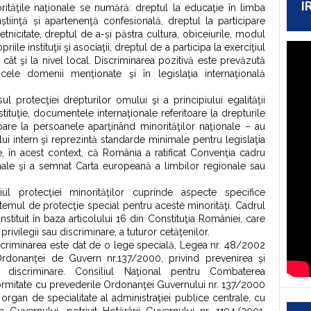
I
orităţile naţionale se numără: dreptul la educaţie în limba
știinţă și apartenenţă confesională, dreptul la participare
etnicitate, dreptul de a-și păstra cultura, obiceiurile, modul
riile instituţii şi asociaţii, dreptul de a participa la exerciţiul
al, cât şi la nivel local. Discriminarea pozitivă este prevăzută
ele domenii menţionate şi în legislaţia internaţională
l protecţiei drepturilor omului şi a principiului egalităţii
stituţie, documentele internaţionale referitoare la drepturile
toare la persoanele aparţinând minorităţilor naţionale – au
ului intern şi reprezintă standarde minimale pentru legislaţia
 în acest context, că România a ratificat Convenţia cadru
onale şi a semnat Carta europeană a limbilor regionale sau
l protecţiei minorităţilor cuprinde aspecte specifice
istemul de protecţie special pentru aceste minorităţi. Cadrul
stituit în baza articolului 16 din Constituţia României, care
 privilegii sau discriminare, a tuturor cetăţenilor.
iscriminarea este dat de o lege specială, Legea nr. 48/2002
rdonanţei de Guvern nr.137/2000, privind prevenirea şi
 discriminare. Consiliul Naţional pentru Combaterea
onformitate cu prevederile Ordonanţei Guvernului nr. 137/2000
 organ de specialitate al administraţiei publice centrale, cu