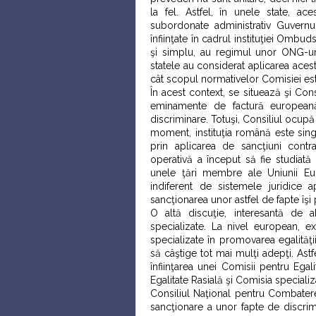
la fel. Astfel, în unele state, ac
subordonate administrativ Guvernului
înfiinţate în cadrul instituţiei Ombud
şi simplu, au regimul unor ONG-u
statele au considerat aplicarea aceste
cât scopul normativelor Comisiei es
În acest context, se situează şi Cons
eminamente de factură europeană
discriminare. Totuşi, Consiliul ocupă
moment, instituţia română este sing
prin aplicarea de sancţiuni contr
operativă a început să fie studiată
unele ţări membre ale Uniunii Eu
indiferent de sistemele juridice a
sancţionarea unor astfel de fapte îşi 
O altă discuţie, interesantă de a
specializate. La nivel european, exi
specializate în promovarea egalităţi
să câştige tot mai mulţi adepţi. Astf
înfiinţarea unei Comisii pentru Ega
Egalitate Rasială şi Comisia speciali
Consiliul Naţional pentru Combatere
sancţionare a unor fapte de discrimi