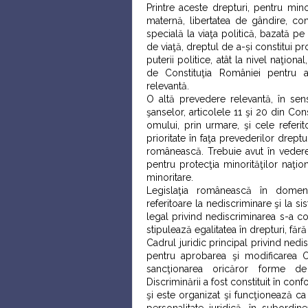
Printre aceste drepturi, pentru min
maternă, libertatea de gândire, con
specială la viaţa politică, bazată pe 
de viaţă, dreptul de a-și constitui prop
puterii politice, atât la nivel naţion
de Constituţia României pentru ac
relevantă.
O altă prevedere relevantă, în sensu
şanselor, articolele 11 şi 20 din Con
omului, prin urmare, şi cele referi
prioritate în faţa prevederilor drept
românească. Trebuie avut în vedere,
pentru protecţia minorităţilor naţi
minoritare.
Legislaţia românească în domeniu
referitoare la nediscriminare şi la s
legal privind nediscriminarea s-a con
stipulează egalitatea în drepturi, fără
Cadrul juridic principal privind ned
pentru aprobarea şi modificarea O
sancţionarea oricăror forme de
Discriminării a fost constituit în c
şi este organizat şi funcţionează ca