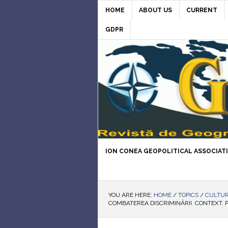
HOME
ABOUT US
CURRENT
GDPR
ION CONEA GEOPOLITICAL ASSOCIAT
YOU ARE HERE:
HOME
/
TOPICS
/
CULTUR
COMBATEREA DISCRIMINĂRII. CONTEXT. 