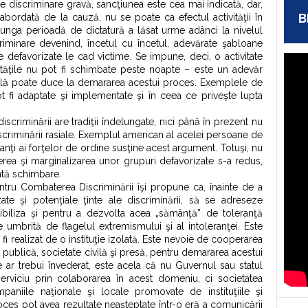
de discriminare gravă, sancţiunea este cea mai indicată, dar,
B
abordată de la cauză, nu se poate ca efectul activităţii în
unga perioadă de dictatură a lăsat urme adânci la nivelul
scriminare devenind, încetul cu încetul, adevărate şabloane
 defavorizate le cad victime. Se impune, deci, o activitate
ităţile nu pot fi schimbate peste noapte – este un adevăr
ală poate duce la demararea acestui proces. Exemplele de
 fi adaptate şi implementate şi în ceea ce priveşte lupta
iscriminării are tradiţii îndelungate, nici până în prezent nu
criminării rasiale. Exemplul american al acelei persoane de
anţi ai forţelor de ordine susţine acest argument. Totuşi, nu
a şi marginalizarea unor grupuri defavorizate s-a redus,
entă schimbare.
entru Combaterea Discriminării îşi propune ca, înainte de a
ate şi potenţiale ţinte ale discriminării, să se adreseze
sibiliza şi pentru a dezvolta acea „sămânţă” de toleranţă
te umbrită de flagelul extremismului şi al intoleranţei. Este
fi realizat de o instituţie izolată. Este nevoie de cooperarea
ie publică, societate civilă şi presă, pentru demararea acestui
e ar trebui învederat, este acela că nu Guvernul sau statul
erviciu prin colaborarea în acest domeniu, ci societatea
aniile naţionale şi locale promovate de instituţiile şi
oces pot avea rezultate neaşteptate într-o eră a comunicării