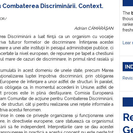
u Combaterea Discriminării. Context.
The
thou
HOR/
ranke
Adrian CĂMĂRĂŞAN
fresh
ea Discriminării a luat fiinţă ca un organism cu vocaţie
va tuturor formelor de discriminare. Înfiinţarea acestei
Lear 
re a unei alte instituţii în peisajul administraţiei publice, ci
oncertate la nivel european, de repunere pe tapet a chestiunii
ul mare de cazuri de discriminare, în primul rând rasială şi
IN
cumulată în acest domeniu de unele state, precum Marea
uţionalizarea luptei împotriva discriminării, prin obligarea
Revis
uropene de înfiinţare a unor astfel de structuri. În paralel,
us obligaţia ca, în momentul accederii în Uniune, astfel de
Acest proces este în plină desfăşurare, Comisia Europeană
gram Comunitar de acţiune pentru Combaterea Discriminării,
fel de structuri, cât şi pentru realizarea unei reţele informale a
potriva acestui fenomen.
R
rinse în ceea ce priveşte organizarea şi funcţionarea unei
dere, în directivele europene, care statuează ca organismul
G
ării să fie independent. Interpretările care se dau acestei
 transpunerea în practică a acestui concept nu este peste tot