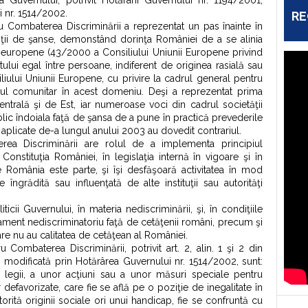
ea Guvernului, potrivit Hotărârii Guvernului nr. 1194/2001,
i nr. 1514/2002.
RE
tru Combaterea Discriminării a reprezentat un pas înainte în
lităţii de şanse, demonstând dorinţa României de a se alinia
 europene (43/2000 a Consiliului Uniunii Europene privind
ului egal între persoane, indiferent de originea rasială sau
liului Uniunii Europene, cu privire la cadrul general pentru
s-ul comunitar în acest domeniu. Deşi a reprezentat prima
entrală şi de Est, iar numeroase voci din cadrul societăţii
blic îndoiala faţă de şansa de a pune în practică prevederile
aplicate de-a lungul anului 2003 au dovedit contrariul.
rea Discriminării are rolul de a implementa principiul
n Constituţia României, în legislaţia internă în vigoare şi în
 România este parte, şi îşi desfăşoară activitatea în mod
îngrădită sau influenţată de alte instituţii sau autorităţi
icii Guvernului, în materia nediscriminării, şi, în condiţiile
atament nediscriminatoriu faţă de cetăţenii români, precum şi
re nu au calitatea de cetăţean al României.
ru Combaterea Discriminării, potrivit art. 2, alin. 1 şi 2 din
 modificată prin Hotărârea Guvernului nr. 1514/2002, sunt:
ile legii, a unor acţiuni sau a unor măsuri speciale pentru
 defavorizate, care fie se află pe o poziţie de inegalitate în
torită originii sociale ori unui handicap, fie se confruntă cu