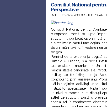
Consiliul Naţional pentr
Perspective
BY HTTPS://WWW.GEOPOLITIC.RO/AUT
Consiliul Naţional pentru Combater
europeană, menit să lupte împotri
structuri nu s-a făcut ca o simplă crea
s-a realizat în cadrul unei acţiuni c
discriminării, având în vedere număr
de gen.
Pornind de la experienţa bogată a
Britanie şi Olanda, s-a decis instit
tuturor statelor membre ale Uniunii E
pentru statele candidate, s-a introd
instituţii să fie înfiinţate deja. 
contribuind, prin lansarea unui Pro
atât la sprijinirea activităţii unor ast
instituţiilor specializate în lupta îm
La nivel european, sunt discuţii ap
astfel de structuri. Există o preve
specializat în combaterea discrimin
prevederi nu sunt unitare, deci nici