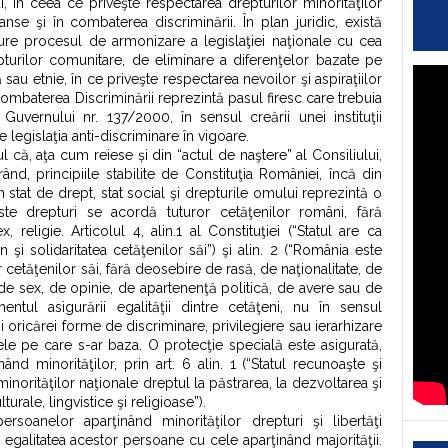
, în ceea ce priveşte respectarea drepturilor minorităţilor
şanse şi în combaterea discriminării. În plan juridic, există
ure procesul de armonizare a legislaţiei naţionale cu cea
epturilor comunitare, de eliminare a diferenţelor bazate pe
sau etnie, în ce priveşte respectarea nevoilor şi aspiraţiilor
Combaterea Discriminării reprezintă pasul firesc care trebuia
uvernului nr. 137/2000, în sensul creării unei instituţii
egislaţia anti-discriminare în vigoare.
ul că, aţa cum reiese și din “actul de naştere” al Consiliului,
nd, principiile stabilite de Constituţia României, încă din
 stat de drept, stat social şi drepturile omului reprezintă o
este drepturi se acordă tuturor cetăţenilor români, fără
, religie. Articolul 4, alin.1 al Constituţiei (“Statul are ca
i solidaritatea cetăţenilor săi”) şi alin. 2 (“România este
r cetăţenilor săi, fără deosebire de rasă, de naţionalitate, de
, de sex, de opinie, de apartenenţă politică, de avere sau de
entul asigurării egalităţii dintre cetăţeni, nu în sensul
rii oricărei forme de discriminare, privilegiere sau ierarhizare
ele pe care s-ar baza. O protecţie specială este asigurată,
ând minorităţilor, prin art. 6 alin. 1 (“Statul recunoaşte şi
norităţilor naţionale dreptul la păstrarea, la dezvoltarea şi
turale, lingvistice şi religioase”).
rsoanelor aparţinând minorităţilor drepturi şi libertăţi
 egalitatea acestor persoane cu cele aparţinând majorităţii.