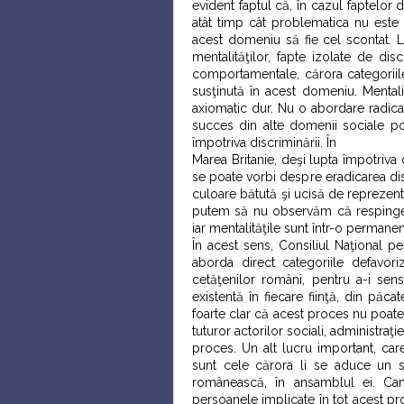
evident faptul că, în cazul faptelor 
atât timp cât problematica nu este 
acest domeniu să fie cel scontat. L
mentalităţilor, fapte izolate de di
comportamentale, cărora categoriile
susţinută în acest domeniu. Mental
axiomatic dur. Nu o abordare radic
succes din alte domenii sociale pot
împotriva discriminării. În
Marea Britanie, deşi lupta împotriva d
se poate vorbi despre eradicarea dis
culoare bătută şi ucisă de reprezent
putem să nu observăm că respingere
iar mentalităţile sunt într-o perman
În acest sens, Consiliul Naţional p
aborda direct categoriile defavoriz
cetăţenilor români, pentru a-i sen
existentă în fiecare fiinţă, din păca
foarte clar că acest proces nu poate 
tuturor actorilor sociali, administraţ
proces. Un alt lucru important, car
sunt cele cărora li se aduce un s
românească, în ansamblul ei. Camp
persoanele implicate în tot acest pr