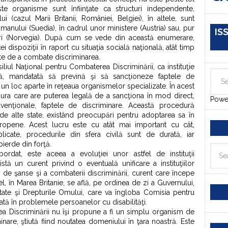
este organisme sunt înfiinţate ca structuri independente,
 (cazul Marii Britanii, României, Belgiei), în altele, sunt
smanului (Suedia), în cadrul unor ministere (Austria) sau, pur
IS
ri (Norvegia). După cum se vede din această enumerare,
i dispoziţii în raport cu situaţia socială naţională, atât timp
te de a combate discriminarea.
iliul Naţional pentru Combaterea Discriminării, ca instituţie
, mandatată să prevină şi să sancţioneze faptele de
 un loc aparte în reţeaua organismelor specializate. În acest
ura care are puterea legală de a sancţiona în mod direct,
Powe
avenţionale, faptele de discriminare. Această procedură
 de alte state, existând preocupări pentru adoptarea sa în
ropene. Acest lucru este cu atât mai important cu cât,
plicate, procedurile din sfera civilă sunt de durată, iar
pierde din forţă.
bordat, este aceea a evoluţiei unor astfel de instituţii
stă un curent privind o eventuală unificare a instituţiilor
i de şanse şi a combaterii discriminării, curent care începe
el, în Marea Britanie, se află, pe ordinea de zi a Guvernului,
litate şi Drepturile Omului, care va îngloba Comisia pentru
zată în problemele persoanelor cu disabilităţi.
a Discriminării nu îşi propune a fi un simplu organism de
nare, ştiută fiind noutatea domeniului în ţara noastră. Este