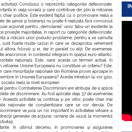
 activităţii Consiliului o reprezintă categoriile defavorizate.
I
ntă în viaţa socială şi care contribuie din plin la ridicarea
 chiar politice. Este evident faptul că o promovare reală a
ate de şanse şi toleranţă nu poate fi realizată fără concursul
buie acţionat pentru „demolarea” unor tabu-uri existente la
ce priveşte majoritatea, în raport cu categoriile defavorizate.
entă a ridicării unor pseudo-probleme, pentru a se camufla
fel, sunt foarte multe cazuri în care se dezaprobă vehement
 altora, folosiţi şi ei, dar în paralel cu alţii. De asemenea,
 anacronice, în contextul integrării în spaţiul euro-atlantic.
oritate naţională. Este, oare, acesta un termen actual, în
în viitoarea Uniune Europeană nu constituie un criteriu? Este,
 în care minorităţile naţionale din România provin aproape în
a membre în Uniunea Europeană? Aceste întrebări îşi vor găsi,
a socială reală la nivel european.
l pentru Combaterea Discriminării are atribuţia de a aplica
ptele de discriminare. Au fost aplicate deja 37 de asemenea
 Această activitate va continua şi pe viitor, poate chiar mai
ile naţionale de conştientizare care se vor derula. De
riminare va juca un rol important în activitatea viitoare a
 direcţii generale de acţiune, rămâne de văzut, la momentul
ivităţi.
ante, în ultimul deceniu, în promovarea şi asigurarea