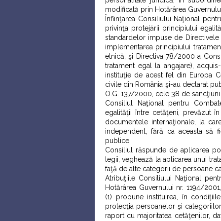
personalitate juridică, în subordin
modificată prin Hotărârea Guvernulu
Înfiinţarea Consiliului Naţional pen
privinţa protejării principiului ega
standardelor impuse de Directivele
implementarea principiului tratament
etnică, şi Directiva 78/2000 a Consi
tratament egal la angajare), acqui
instituţie de acest fel din Europa C
civile din România şi-au declarat pu
O.G. 137/2000, cele 38 de sancţiuni 
Consiliul Naţional pentru Combate
egalităţii între cetăţeni, prevăzut î
documentele internaţionale, la care
independent, fără ca aceasta să fie 
publice.
Consiliul răspunde de aplicarea polit
legii, veghează la aplicarea unui tr
faţă de alte categorii de persoane ca
Atribuţiile Consiliului Naţional pent
Hotărârea Guvernului nr. 1194/2001,
(1) propune instituirea, în condiţi
protecţia persoanelor şi categoriilor
raport cu majoritatea cetăţenilor, da