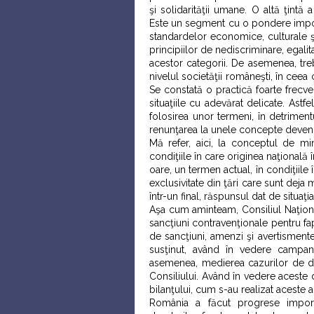
şi solidarităţii umane. O altă ţintă a
Este un segment cu o pondere importa
standardelor economice, culturale şi
principiilor de nediscriminare, egalit
acestor categorii. De asemenea, tre
nivelul societăţii româneşti, în ceea 
Se constată o practică foarte frecv
situaţiile cu adevărat delicate. Ast
folosirea unor termeni, în detrimentul
renunţarea la unele concepte devenite
Mă refer, aici, la conceptul de min
condiţiile în care originea naţională 
oare, un termen actual, în condiţiile
exclusivitate din ţări care sunt dej
într-un final, răspunsul dat de situaţi
Aşa cum aminteam, Consiliul Naţiona
sancţiuni contravenţionale pentru fa
de sancţiuni, amenzi şi avertismente.
susţinut, având în vedere campani
asemenea, medierea cazurilor de disc
Consiliului. Având în vedere aceste
bilanţului, cum s-au realizat aceste act
România a făcut progrese import