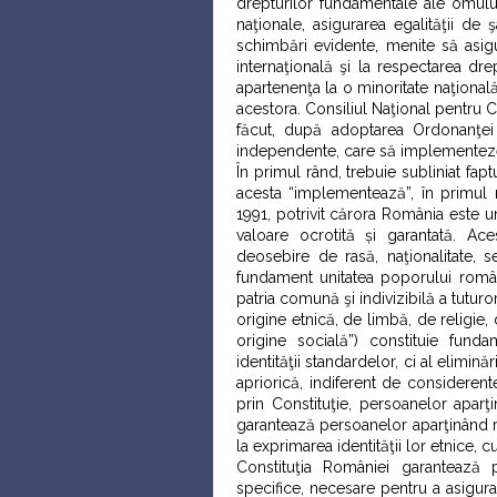
drepturilor fundamentale ale omului
naţionale, asigurarea egalităţii de 
schimbări evidente, menite să asig
internaţională şi la respectarea dr
apartenenţa la o minoritate naţională 
acestora. Consiliul Naţional pentru 
făcut, după adoptarea Ordonanţei G
independente, care să implementeze l
În primul rând, trebuie subliniat fapt
acesta “implementează”, în primul râ
1991, potrivit cărora România este un
valoare ocrotită și garantată. Ac
deosebire de rasă, naţionalitate, sex
fundament unitatea poporului român ş
patria comună şi indivizibilă a tuturo
origine etnică, de limbă, de religie
origine socială”) constituie fundam
identităţii standardelor, ci al elimină
apriorică, indiferent de considerent
prin Constituţie, persoanelor aparţin
garantează persoanelor aparţinând mi
la exprimarea identităţii lor etnice, cul
Constituţia României garantează pe
specifice, necesare pentru a asigura