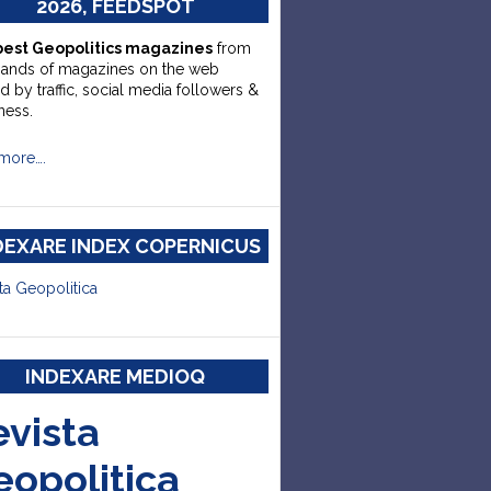
2026, FEEDSPOT
best Geopolitics magazines
from
sands of magazines on the web
d by traffic, social media followers &
ness.
more….
DEXARE INDEX COPERNICUS
ta Geopolitica
INDEXARE MEDIOQ
evista
eopolitica