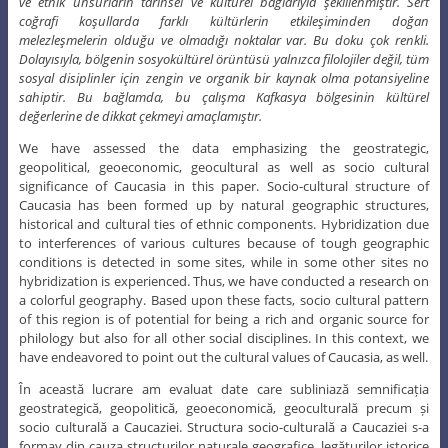
ve etnik unsurların tarihsel ve kültürel bağlarıyla şekillenmiştir. Sert
coğrafi koşullarda farklı kültürlerin etkileşiminden doğan
melezleşmelerin olduğu ve olmadığı noktalar var. Bu doku çok renkli.
Dolayısıyla, bölgenin sosyokültürel örüntüsü yalnızca filolojiler değil, tüm
sosyal disiplinler için zengin ve organik bir kaynak olma potansiyeline
sahiptir. Bu bağlamda, bu çalışma Kafkasya bölgesinin kültürel
değerlerine de dikkat çekmeyi amaçlamıştır.
We have assessed the data emphasizing the geostrategic,
geopolitical, geoeconomic, geocultural as well as socio cultural
significance of Caucasia in this paper. Socio-cultural structure of
Caucasia has been formed up by natural geographic structures,
historical and cultural ties of ethnic components. Hybridization due
to interferences of various cultures because of tough geographic
conditions is detected in some sites, while in some other sites no
hybridization is experienced. Thus, we have conducted a research on
a colorful geography. Based upon these facts, socio cultural pattern
of this region is of potential for being a rich and organic source for
philology but also for all other social disciplines. In this context, we
have endeavored to point out the cultural values of Caucasia, as well.
În această lucrare am evaluat date care subliniază semnificația
geostrategică, geopolitică, geoeconomică, geoculturală precum și
socio culturală a Caucaziei. Structura socio-culturală a Caucaziei s-a
formay din cauza structurilor naturale geografice, legăturilor istorice