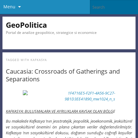
Menu
GeoPolitica
Portal de analize geopolitice, strategice si economice
TAGGED WITH
KAFKASYA
Caucasia: Crossroads of Gatherings and
Separations
KAFKASYA: BULUŞMALARA VE AYRILIKLARA KAVŞAK OLAN BÖLG
E
Bu makalede Kafkasya ‘nın jeostratejik, jeopolitik, jeoekonomik, jeokültürel
ve sosyokültürel önemini ön plana çıkartan veriler değerlendirilmiştir.
Kafkasya ‘nın sosyokültürel dokusu, doğanın sunduğu coğrafi koşullar