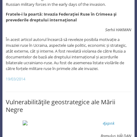
Russian military forces in the early days of the invasion.
Fratele-i la poartă: Invazia Federaţiei Ruse în Crimeea şi
prevederile dreptului internaţional
Serhii HAKMAN
În acest articol autorul încearcă să reveleze posibila motivație a
invaziei ruse în Ucraina, aspectele sale politic, economic și strategic,
atât externe, cât și interne. A fost revelată violarea de către Rusia a
documentelor de bază ale dreptului internațional și acordurile
bilaterale ucrainiano-ruse. Au fost de asemenea listate violările de
către forțele militare ruse în primele zile ale invaziei.
19/03/2014
Vulnerabilităţile geostrategice ale Mării
Negre
Romulus HÂLDAN